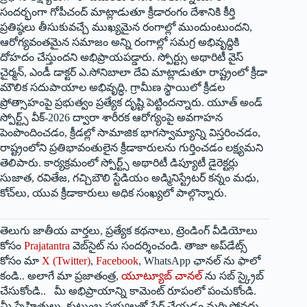
సందర్భంగా గోపీచంద్ మాట్లాడుతూ క్రీడారంగం దేశానికి కీర్తి
ప్రతిష్ఠలు తీసుకువచ్చే ముఖ్యమైన రంగాల్లో ముందుంటుందని,
ఆరోగ్యవంతమైన సమాజం అన్ని రంగాల్లో సమగ్ర అభివృద్ధికి
దోహదం చేస్తుందని అభిప్రాయపడ్డారు. స్పోర్ట్సు అథారిటీ వైస్
చైర్మన్, ఎండీ డాక్టర్ ఎ.సోనిబాలా దేవి మాట్లాడుతూ రాష్ట్రంలో క్రీడా
మౌలిక సదుపాయాల అభివృద్ధి, గ్రామీణ స్థాయిలో క్రీడల
ప్రోత్సాహంపై ప్రభుత్వం ప్రత్యేక దృష్టి పెట్టిందన్నారు. యూత్ అండ్
స్పోర్ట్స్ వీక్-2026 ద్వారా శారీరక ఆరోగ్యంపై అవగాహన
పెంపొందించడం, క్రీడల్లో సామాజిక భాగస్వామ్యాన్ని విస్తరించడం,
రాష్ట్రంలోని ప్రతిభావంతులైన క్రీడాకారులను గుర్తించడం లక్ష్యమని
తెలిపారు. కార్యక్రమంలో స్పోర్ట్స్ అథారిటీ డిప్యూటీ డైరెక్టర్లు
సుజాత, రవితేజ, గచ్చిబౌలి స్టేడియం అడ్మినిస్ట్రేటర్ కన్నం మధు,
కోచ్‌లు, యువ క్రీడాకారులు అధిక సంఖ్యలో పాల్గొన్నారు.
తెలుగు జాతీయ వార్తలు, ప్రత్యేక కథనాలు, ట్రెండింగ్ వీడియోలు
కోసం
Prajatantra
వెబ్‌సైట్ ను సందర్శించండి. తాజా అప్‌డేట్స్
కోసం మా
X (Twitter)
,
Facebook
, WhatsApp ఛానల్ ను ఫాలో
కండి.. అలాగే మా ప్రజాతంత్ర,
యూట్యూబ్ చానల్
ను సబ్ స్క్రైబ్
చేసుకోండి.. మీ అభిప్రాయాన్ని కామెంట్ రూపంలో పంచుకోండి.
మీ స్నేహితులు, కుటుంబ సభ్యులతో షేర్ చేయడం మర్చిపోవద్దు.