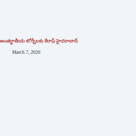
అంతర్జాతీయ టోర్నీలకు కేరాఫ్ హైదరాబాద్
March 7, 2026