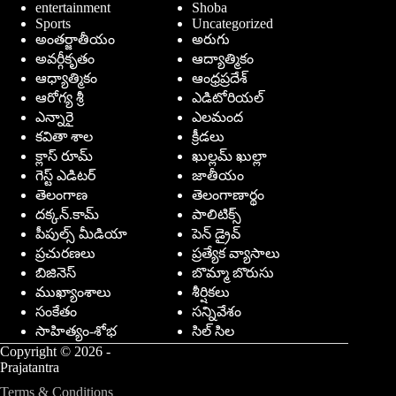
entertainment
Shoba
Sports
Uncategorized
అంతర్జాతీయం
అరుగు
అవర్గీకృతం
ఆద్యాత్మికం
ఆధ్యాత్మికం
ఆంధ్రప్రదేశ్
ఆరోగ్య శ్రీ
ఎడిటోరియల్
ఎన్నారై
ఎలమంద
కవితా శాల
క్రీడలు
క్లాస్ రూమ్
ఖుల్లమ్ ఖుల్లా
గెస్ట్ ఎడిటర్
జాతీయం
తెలంగాణ
తెలంగాణార్థం
దక్కన్.కామ్
పాలిటిక్స్
పీపుల్స్ ‌మీడియా
పెన్ డ్రైవ్
ప్రచురణలు
ప్రత్యేక వ్యాసాలు
బిజినెస్
బొమ్మా బొరుసు
ముఖ్యాంశాలు
శీర్షికలు
సంకేతం
సన్నివేశం
సాహిత్యం-శోభ
సిల్ సిల
Copyright © 2026 -
Prajatantra
Terms & Conditions