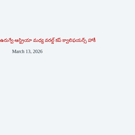
ఉరుగ్వే-ఆస్ట్రియా మధ్య వరల్డ్ కప్ క్వాలిఫయర్స్ హాకీ
March 13, 2026