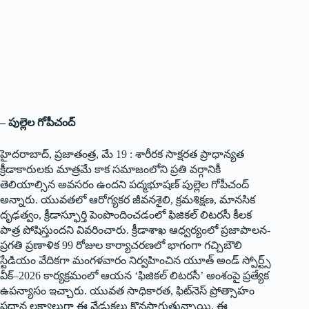
– పుల్లెల గోపీచంద్
హైదరాబాద్, ప్రజాతంత్ర, మే 19 : శారీరక సాక్షరత ప్రాధాన్యత
క్రీడాకారులకు మాత్రమే కాక సమాజంలోని ప్రతి వర్గానికీ
తెలియాల్సిన అవసరం ఉందని పద్మభూషణ్ పుల్లెల గోపీచంద్
అన్నారు. యువతలో ఆరోగ్యకర జీవనశైలి, క్రమశిక్షణ, మానసిక
దృఢత్వం, క్రీడాస్ఫూర్తి పెంపొందించడంలో ఫిజికల్ లిటరసీ కీలక
పాత్ర పోషిస్తుందని వివరించారు. క్రీడాశాఖ ఆధ్వర్యంలో ప్రజాపాలన-
ప్రగతి ప్రణాళిక 99 రోజుల కార్యాచరణలో భాగంగా గచ్చిబౌలి
స్టేడియం వేదికగా మంగళవారం నిర్వహించిన యూత్ అండ్ స్పోర్ట్స్
వీక్–2026 కార్యక్రమంలో ఆయన ‘ఫిజికల్ లిటరసీ’ అంశంపై ప్రత్యేక
ఉపన్యాసం ఇచ్చారు. యువత సాధికారత, ఫిట్‌నెస్ ప్రోత్సాహం
ప్రధాన లక్ష్యాలుగా ఈ వేడుకలు కొనసాగుతున్నాయి. ఈ