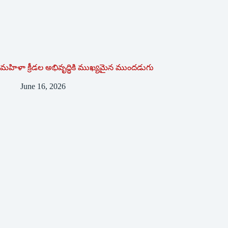
మహిళా క్రీడల అభివృద్ధికి ముఖ్యమైన ముందడుగు
June 16, 2026