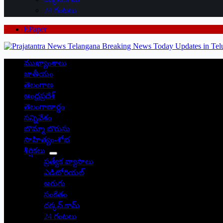
24 గంటలు
EPaper
ముఖ్యాంశాలు
జాతీయం
తెలంగాణ
ఆంధ్రప్రదేశ్
తెలంగాణార్థం
సన్నివేశం
బొమ్మా బొరుసు
సాహిత్యం-శోభ
శీర్షికలు
ప్రత్యేక వ్యాసాలు
ఎడిటోరియల్
అరుగు
సంకేతం
దక్కన్.కామ్
24 గంటలు