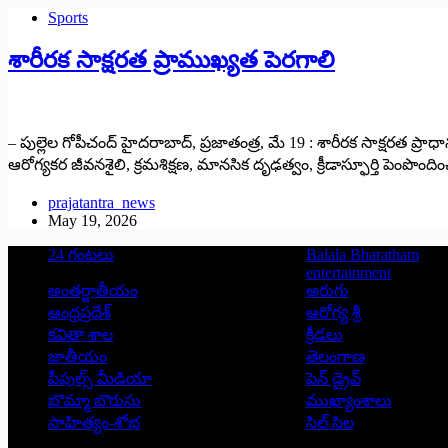
Sports
శారీరక సాక్షరత ప్రాముఖ్యత పెరగాలి
– పుల్లెల గోపీచంద్ హైదరాబాద్, ప్రజాతంత్ర, మే 19 : శారీరక సాక్షరత ప
ఆరోగ్యకర జీవనశైలి, క్రమశిక్షణ, మానసిక దృఢత్వం, క్రీడాస్ఫూర్తి పెంపొంద
prajatantra_news
May 19, 2026
24 గంటలు
Balala Bharatham
entertainment
అంతర్జాతీయం
అరుగు
ఆంధ్రప్రదేశ్
ఆరోగ్య శ్రీ
కవితా శాల
క్రీడలు
జాతీయం
తెలంగాణ
పీపుల్స్ ‌మీడియా
పెన్ డ్రైవ్
బొమ్మా బొరుసు
ముఖ్యాంశాలు
సాహిత్యం-శోభ
సిల్ సిల