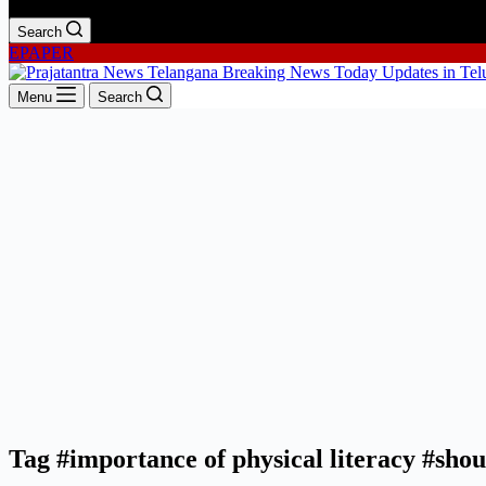
Search
EPAPER
Menu
Search
Tag
#importance of physical literacy #sho