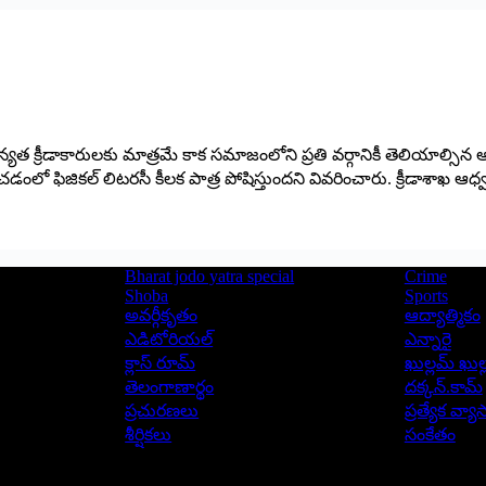
్రాధాన్యత క్రీడాకారులకు మాత్రమే కాక సమాజంలోని ప్రతి వర్గానికీ తెలియా
ించడంలో ఫిజికల్ లిటరసీ కీలక పాత్ర పోషిస్తుందని వివరించారు. క్రీడాశాఖ ఆ
Bharat jodo yatra special
Crime
Shoba
Sports
అవర్గీకృతం
ఆద్యాత్మికం
ఎడిటోరియల్
ఎన్నారై
క్లాస్ రూమ్
ఖుల్లమ్ ఖుల్
తెలంగాణార్థం
దక్కన్.కామ్
ప్రచురణలు
ప్రత్యేక వ్య
శీర్షికలు
సంకేతం