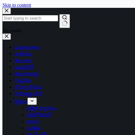
Skip to content
No results
ముఖ్యాంశాలు
జాతీయం
తెలంగాణ
ఆంధ్రప్రదేశ్
తెలంగాణార్థం
సన్నివేశం
బొమ్మా బొరుసు
సాహిత్యం-శోభ
శీర్షికలు
ప్రత్యేక వ్యాసాలు
ఎడిటోరియల్
అరుగు
సంకేతం
దక్కన్.కామ్