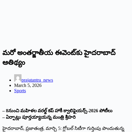
మరో అంతర్జాతీయ ఈవెంట్‌కు హైదరాబాద్
ఆతిథ్యం
prajatantra_news
March 5, 2026
Sports
– 8నుంచి మహిళల వరల్డ్ కప్ హాకీ క్వాలిఫైయర్స్-2026 పోటీలు
– ఏర్పాట్లు పూర్తయ్యాయన్న మంత్రి శ్రీహరి
హైదరాబాద్, ప్రజాతంత్ర, మార్చి 5: గ్లోబల్ సిటీగా గుర్తింపు పొందుతున్న