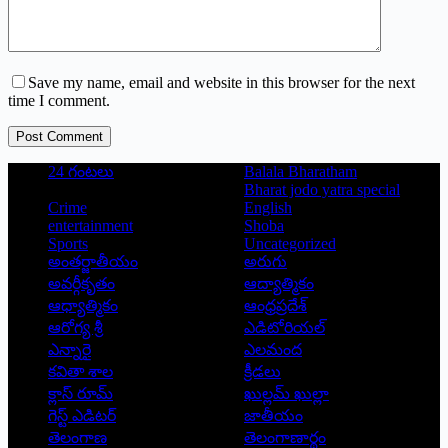
Save my name, email and website in this browser for the next
time I comment.
Post Comment
24 గంటలు
Balala Bharatham
Bharat jodo yatra special
Crime
English
entertainment
Shoba
Sports
Uncategorized
అంతర్జాతీయం
అరుగు
అవర్గీకృతం
ఆద్యాత్మికం
ఆధ్యాత్మికం
ఆంధ్రప్రదేశ్
ఆరోగ్య శ్రీ
ఎడిటోరియల్
ఎన్నారై
ఎలమంద
కవితా శాల
క్రీడలు
క్లాస్ రూమ్
ఖుల్లమ్ ఖుల్లా
గెస్ట్ ఎడిటర్
జాతీయం
తెలంగాణ
తెలంగాణార్థం