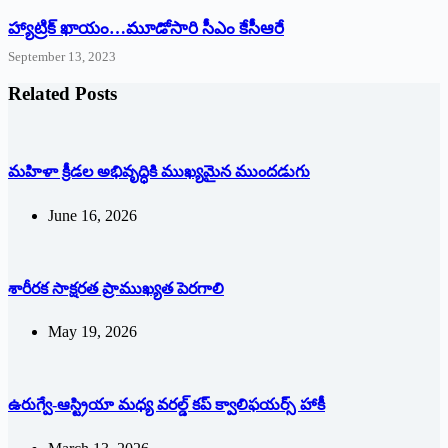
హ్యాట్రిక్‌ ‌ఖాయం…మూడోసారి సీఎం కేసీఆరే
September 13, 2023
Related Posts
మహిళా క్రీడల అభివృద్ధికి ముఖ్యమైన ముందడుగు
June 16, 2026
శారీరక సాక్షరత ప్రాముఖ్యత పెరగాలి
May 19, 2026
ఉరుగ్వే-ఆస్ట్రియా మధ్య వరల్డ్ కప్ క్వాలిఫయర్స్ హాకీ