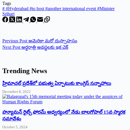
Tags
#
#Hyderabad #to host #another international event #Minister
Srihari
Previous
Post
అమెరికా మరో దుస్సాహసం
Next
Post
అర్ధరాత్రి అవస్థలకు ఇక చెక్
Trending News
‌హ్రిమాచల్‌ ‌ప్రదేశ్‌లో పభుత్వ ఏర్పాటుకు కాంగ్రెస్‌ ‌సన్నాహాలు
December 8, 2022
హ్యూమన్‌ రైట్స్‌ ఫోరమ్‌ ఆధ్వర్యంలో నేడు బాలగోపాల్‌ 15వ స్మారక
సమావేశం
October 5, 2024