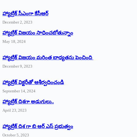
హ్యాట్రిక్‌ ‌సీఎంగా కేసీఆర్‌
December 2, 2023
హ్యాట్రిక్‌ విజయం సాధించబోతున్నాం
May 18, 2024
హ్యాట్రిక్ విజయం మరింత బాధ్యతను పెంచింది
December 9, 2023
హ్యాట్రిక్‌ ‌విక్టరీతో ఆశీర్వదించండి
September 14, 2024
‌హ్యాట్రిక్‌ ‌దిశగా అడుగులు..
April 23, 2023
హ్యాట్రిక్ దిశ గా బి ఆర్ ఎస్ ప్రభుత్వం
October 5, 2023