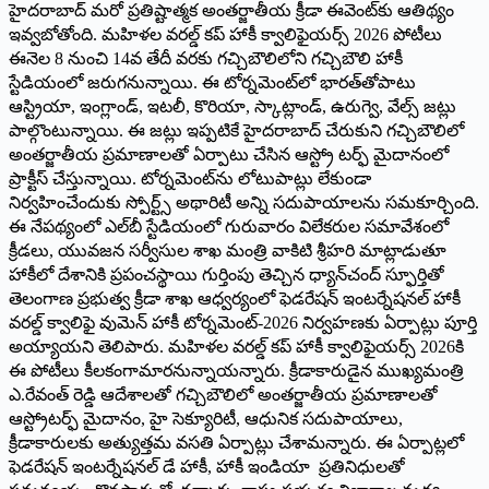
హైదరాబాద్ మరో ప్రతిష్టాత్మక అంతర్జాతీయ క్రీడా ఈవెంట్‌కు ఆతిథ్యం
ఇవ్వబోతోంది. మహిళల వరల్డ్ కప్ హాకీ క్వాలిఫైయర్స్ 2026 పోటీలు
ఈనెల 8 నుంచి 14వ తేదీ వరకు గచ్చిబౌలిలోని గచ్చిబౌలి హాకీ
స్టేడియంలో జరుగనున్నాయి. ఈ టోర్నమెంట్‌లో భారత్‌తోపాటు
ఆస్ట్రియా, ఇంగ్లాండ్, ఇటలీ, కొరియా, స్కాట్లాండ్, ఉరుగ్వె, వేల్స్ జట్లు
పాల్గొంటున్నాయి. ఈ జట్లు ఇప్పటికే హైదరాబాద్ చేరుకుని గచ్చిబౌలిలో
అంతర్జాతీయ ప్రమాణాలతో ఏర్పాటు చేసిన ఆస్ట్రో టర్ఫ్ మైదానంలో
ప్రాక్టీస్ చేస్తున్నాయి. టోర్నమెంట్‌ను లోటుపాట్లు లేకుండా
నిర్వహించేందుకు స్పోర్ట్స్ అథారిటీ అన్ని సదుపాయాలను సమకూర్చింది.
ఈ నేపథ్యంలో ఎల్‌బీ స్టేడియంలో గురువారం విలేకరుల సమావేశంలో
క్రీడలు, యువజన సర్వీసుల శాఖ మంత్రి వాకిటి శ్రీహరి మాట్లాడుతూ
హాకీలో దేశానికి ప్రపంచస్థాయి గుర్తింపు తెచ్చిన ధ్యాన్‌చంద్ స్ఫూర్తితో
తెలంగాణ ప్రభుత్వ క్రీడా శాఖ ఆధ్వర్యంలో ఫెడరేషన్ ఇంటర్నేషనల్ హాకీ
వరల్డ్ క్వాలిఫై వుమెన్ హాకీ టోర్నమెంట్-2026 నిర్వహణకు ఏర్పాట్లు పూర్తి
అయ్యాయని తెలిపారు. మహిళల వరల్డ్ కప్ హాకీ క్వాలిఫైయర్స్ 2026కి
ఈ పోటీలు కీలకంగామారనున్నాయన్నారు. క్రీడాకారుడైన ముఖ్యమంత్రి
ఎ.రేవంత్ రెడ్డి ఆదేశాలతో గచ్చిబౌలిలో అంతర్జాతీయ ప్రమాణాలతో
ఆస్ట్రోటర్ఫ్ మైదానం, హై సెక్యూరిటీ, ఆధునిక సదుపాయాలు,
క్రీడాకారులకు అత్యుత్తమ వసతి ఏర్పాట్లు చేశామన్నారు. ఈ ఏర్పాట్లలో
ఫెడరేషన్ ఇంటర్నేషనల్ డే హాకీ, హాకీ ఇండియా ప్రతినిధులతో