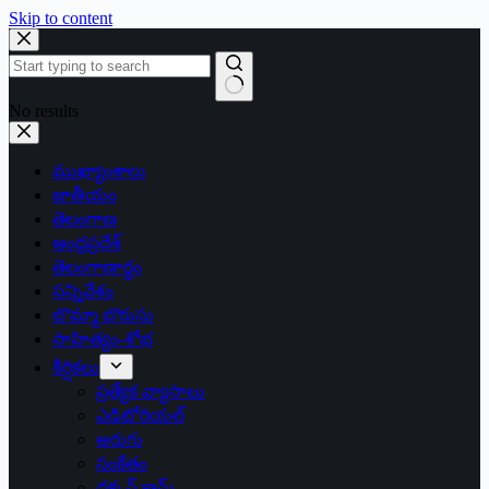
Skip to content
No results
ముఖ్యాంశాలు
జాతీయం
తెలంగాణ
ఆంధ్రప్రదేశ్
తెలంగాణార్థం
సన్నివేశం
బొమ్మా బొరుసు
సాహిత్యం-శోభ
శీర్షికలు
ప్రత్యేక వ్యాసాలు
ఎడిటోరియల్
అరుగు
సంకేతం
దక్కన్.కామ్