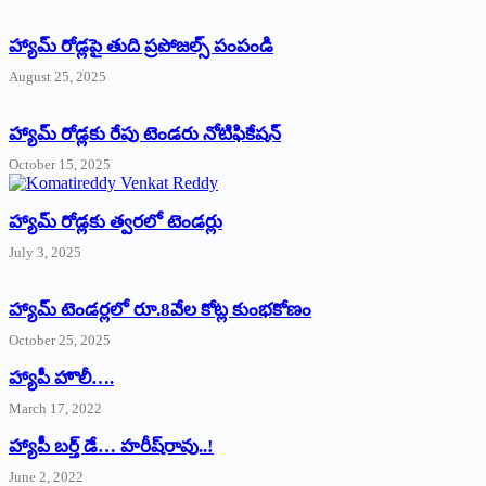
హ్యామ్‌ రోడ్లపై తుది ప్రపోజల్స్‌ పంపండి
August 25, 2025
హ్యామ్‌ రోడ్లకు రేపు టెండరు నోటిఫికేషన్‌
October 15, 2025
హ్యామ్‌ రోడ్లకు త్వరలో టెండర్లు
July 3, 2025
హ్యామ్‌ ‌టెండర్లలో రూ.8వేల కోట్ల కుంభకోణం
October 25, 2025
హ్యాపీ హొలీ….
March 17, 2022
హ్యాపీ బర్త్ ‌డే… హరీష్‌రావు..!
June 2, 2022