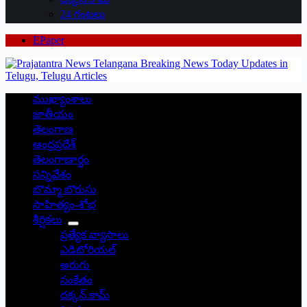
24 గంటలు
EPaper
ముఖ్యాంశాలు
జాతీయం
తెలంగాణ
ఆంధ్రప్రదేశ్
తెలంగాణార్థం
సన్నివేశం
బొమ్మా బొరుసు
సాహిత్యం-శోభ
శీర్షికలు
ప్రత్యేక వ్యాసాలు
ఎడిటోరియల్
అరుగు
సంకేతం
దక్కన్.కామ్