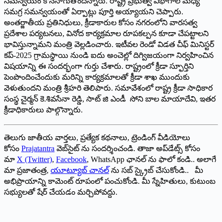
సమన్వయం కొనసాగుతోందన్నారు. రాష్ట్ర ప్రభుత్వ విభాగాల మధ్య
సమగ్ర సమన్వయంతో ఏర్పాట్లు పూర్తి అయ్యాయని చెప్పారు.
అంతర్జాతీయ ప్రతినిధులు, క్రీడాకారుల కోసం నగరంలోని వారసత్వ
ప్రదేశాల పర్యటనలు, వినోద కార్యక్రమాల రూపకల్పన కూడా చేపట్టాలని
భావిస్తున్నామని మంత్రి వెల్లడించారు. ఇటీవల రెండో విడత చీఫ్ మినిస్టర్
కప్-2025 గ్రామస్థాయి నుండి ఐదు అంచెల్లో దిగ్విజయంగా నిర్వహించిన
విషయాన్ని ఈ సందర్భంగా గుర్తు చేశారు. రాష్ట్రంలో క్రీడా స్ఫూర్తిని
పెంపొందించేందుకు మరిన్ని కార్యక్రమాలతో క్రీడా శాఖ ముందుకు
వెళుతుందని మంత్రి శ్రీహరి తెలిపారు. సమావేశంలో రాష్ట్ర క్రీడా సాధికార
సంస్థ చైర్మన్ కె.శివసేనా రెడ్డి, సాట్ జి ఎండీ సోని బాల మాయాదేవి, ఇతర
క్రీడాధికారులు పాల్గొన్నారు.
తెలుగు జాతీయ వార్తలు, ప్రత్యేక కథనాలు, ట్రెండింగ్ వీడియోలు
కోసం
Prajatantra
వెబ్‌సైట్ ను సందర్శించండి. తాజా అప్‌డేట్స్ కోసం
మా
X (Twitter)
,
Facebook
, WhatsApp ఛానల్ ను ఫాలో కండి.. అలాగే
మా ప్రజాతంత్ర,
యూట్యూబ్ చానల్
ను సబ్ స్క్రైబ్ చేసుకోండి.. మీ
అభిప్రాయాన్ని కామెంట్ రూపంలో పంచుకోండి. మీ స్నేహితులు, కుటుంబ
సభ్యులతో షేర్ చేయడం మర్చిపోవద్దు.