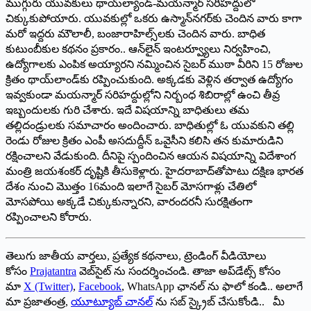
ముగ్గురు యువకులు థాయ్‌ల్యాండ్‌-‌మయన్మార్‌ ‌సరిహద్దులో
చిక్కుకుపోయారు. యువకుల్లో ఒకరు ఉస్మాన్‌నగర్‌కు చెందిన వారు కాగా
మరో ఇద్దరు మౌలాలీ, బంజారాహిల్స్‌లకు చెందిన వారు. బాధిత
కుటుంబీకుల కథనం ప్రకారం.. ఆన్‌లైన్‌ ఇం‌టర్వ్యూలు నిర్వహించి,
ఉద్యోగాలకు ఎంపిక అయ్యారని నమ్మించిన సైబర్‌ ‌ముఠా వీరిని 15 రోజుల
క్రితం థాయ్‌లాండ్‌కు రప్పించుకుంది. అక్కడకు వెళ్లిన తర్వాత ఉద్యోగం
ఇవ్వకుండా మయన్మార్‌ ‌సరిహద్దుల్లోని నిర్బంధ శిబిరాల్లో ఉంచి తీవ్ర
ఇబ్బందులకు గురి చేశారు. ఇదే విషయాన్ని బాధితులు తమ
తల్లిదండ్రులకు సమాచారం అందించారు. బాధితుల్లో ఓ యువకుని తల్లి
రెండు రోజుల క్రితం ఎంపీ అసదుద్దీన్‌ ఒవైసీని కలిసి తన కుమారుడిని
రక్షించాలని వేడుకుంది. దీనిపై స్పందించిన ఆయ‌న‌ విషయాన్ని విదేశాంగ
మంత్రి జయశంకర్‌ ‌దృష్టికి తీసుకెళ్లారు. హైదరాబాద్‌తోపాటు దక్షిణ భారత
దేశం నుంచి మొత్తం 16మంది ఇలాగే సైబర్‌ ‌మోసగాళ్లు చేతిలో
మోసపోయి అక్కడే చిక్కుకున్నారని, వారందరనీ సురక్షితంగా
రప్పించాలని కోరారు.
తెలుగు జాతీయ వార్తలు, ప్రత్యేక కథనాలు, ట్రెండింగ్ వీడియోలు
కోసం
Prajatantra
వెబ్‌సైట్ ను సందర్శించండి. తాజా అప్‌డేట్స్ కోసం
మా
X (Twitter)
,
Facebook
, WhatsApp ఛానల్ ను ఫాలో కండి.. అలాగే
మా ప్రజాతంత్ర,
యూట్యూబ్ చానల్
ను సబ్ స్క్రైబ్ చేసుకోండి.. మీ