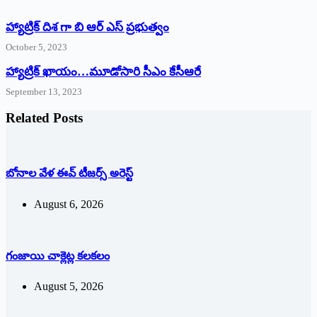
హ్యాట్రిక్ దిశ గా బి ఆర్ ఎస్ ప్రభుత్వం
October 5, 2023
హ్యాట్రిక్‌ ‌ఖాయం…మూడోసారి సీఎం కేసీఆరే
September 13, 2023
Related Posts
బోనాల వేళ ఈవ్‌ ‌టీజర్స్ అరెస్ట్
August 6, 2026
గంజాయి చాక్లెట్ల కలకలం
August 5, 2026