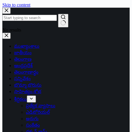
Skip to content
No results
ముఖ్యాంశాలు
జాతీయం
తెలంగాణ
ఆంధ్రప్రదేశ్
తెలంగాణార్థం
సన్నివేశం
బొమ్మా బొరుసు
సాహిత్యం-శోభ
శీర్షికలు
ప్రత్యేక వ్యాసాలు
ఎడిటోరియల్
అరుగు
సంకేతం
దక్కన్.కామ్