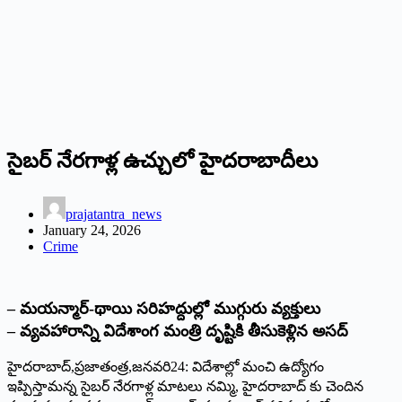
సైబర్‌ ‌నేరగాళ్ల ఉచ్చులో హైదరాబాదీలు
prajatantra_news
January 24, 2026
Crime
– మయన్మార్‌-‌థాయి సరిహద్దుల్లో ముగ్గురు వ్యక్తులు
– వ్యవహారాన్ని విదేశాంగ మంత్రి దృష్టికి తీసుకెళ్లిన అసద్‌
‌హైదరాబాద్‌,‌ప్రజాతంత్ర,జనవరి
24: విదేశాల్లో మంచి ఉద్యోగం
ఇప్పిస్తామన్న సైబర్‌ ‌నేరగాళ్ల మాటలు నమ్మి, హైదరాబాద్‌ ‌కు చెందిన