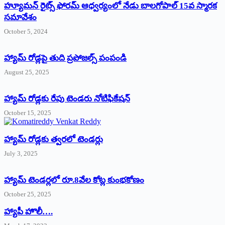
హ్యూమన్‌ రైట్స్‌ ఫోరమ్‌ ఆధ్వర్యంలో నేడు బాలగోపాల్‌ 15వ స్మారక
సమావేశం
October 5, 2024
హ్యామ్‌ రోడ్లపై తుది ప్రపోజల్స్‌ పంపండి
August 25, 2025
హ్యామ్‌ రోడ్లకు రేపు టెండరు నోటిఫికేషన్‌
October 15, 2025
హ్యామ్‌ రోడ్లకు త్వరలో టెండర్లు
July 3, 2025
హ్యామ్‌ ‌టెండర్లలో రూ.8వేల కోట్ల కుంభకోణం
October 25, 2025
హ్యాపీ హొలీ….