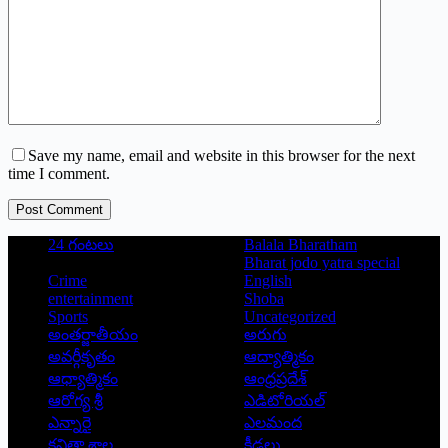
Save my name, email and website in this browser for the next
time I comment.
Post Comment
24 గంటలు
Balala Bharatham
Bharat jodo yatra special
Crime
English
entertainment
Shoba
Sports
Uncategorized
అంతర్జాతీయం
అరుగు
అవర్గీకృతం
ఆద్యాత్మికం
ఆధ్యాత్మికం
ఆంధ్రప్రదేశ్
ఆరోగ్య శ్రీ
ఎడిటోరియల్
ఎన్నారై
ఎలమంద
కవితా శాల
క్రీడలు