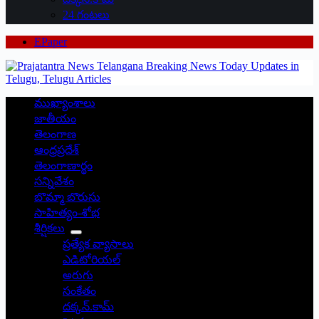
24 గంటలు
EPaper
ముఖ్యాంశాలు
జాతీయం
తెలంగాణ
ఆంధ్రప్రదేశ్
తెలంగాణార్థం
సన్నివేశం
బొమ్మా బొరుసు
సాహిత్యం-శోభ
శీర్షికలు
ప్రత్యేక వ్యాసాలు
ఎడిటోరియల్
అరుగు
సంకేతం
దక్కన్.కామ్