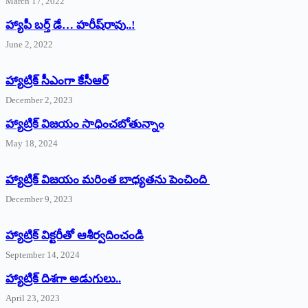
March 17, 2022
హ్యాపీ బర్త్ ‌డే… హరీష్‌రావు..!
June 2, 2022
హ్యాట్రిక్‌ ‌సీఎంగా కేసీఆర్‌
December 2, 2023
హ్యాట్రిక్‌ విజయం సాధించబోతున్నాం
May 18, 2024
హ్యాట్రిక్ విజయం మరింత బాధ్యతను పెంచింది
December 9, 2023
హ్యాట్రిక్‌ ‌విక్టరీతో ఆశీర్వదించండి
September 14, 2024
‌హ్యాట్రిక్‌ ‌దిశగా అడుగులు..
April 23, 2023