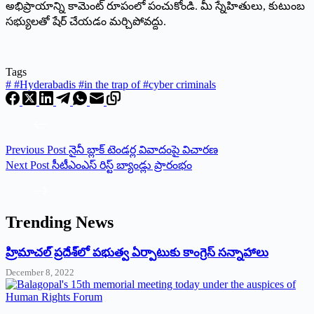
అభిప్రాయాన్ని కామెంట్ రూపంలో పంచుకోండి. మీ స్నేహితులు, కుటుంబ
సభ్యులతో షేర్ చేయడం మర్చిపోవద్దు.
Tags
#
#Hyderabadis #in the trap of #cyber criminals
Previous
Post
నైనీ బ్లాక్‌ ‌టెండర్ల వివాదంపై విచారణ
Next
Post
సీటీఎంఎస్ రిస్ట్ బ్యాండ్లు ప్రారంభం
Trending News
‌హ్రిమాచల్‌ ‌ప్రదేశ్‌లో పభుత్వ ఏర్పాటుకు కాంగ్రెస్‌ ‌సన్నాహాలు
December 8, 2022