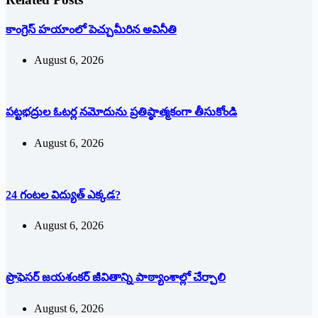
కాంగ్రెస్ హయాంలో పెచ్చుమీరిన అవినీతి
August 6, 2026
పట్టభద్రుల ఓటర్ల నమోదును ప్రతిష్ఠాత్మకంగా తీసుకోండి
August 6, 2026
24 గంటల విద్యుత్ ఎక్కడ?
August 6, 2026
ప్రొఫెసర్ జయశంకర్ జీవితాన్ని పాఠ్యాంశాల్లో చేర్చాలి
August 6, 2026