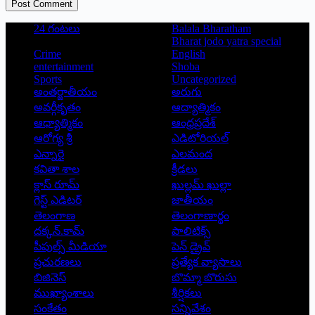
Post Comment
24 గంటలు
Balala Bharatham
Bharat jodo yatra special
Crime
English
entertainment
Shoba
Sports
Uncategorized
అంతర్జాతీయం
అరుగు
అవర్గీకృతం
ఆద్యాత్మికం
ఆధ్యాత్మికం
ఆంధ్రప్రదేశ్
ఆరోగ్య శ్రీ
ఎడిటోరియల్
ఎన్నారై
ఎలమంద
కవితా శాల
క్రీడలు
క్లాస్ రూమ్
ఖుల్లమ్ ఖుల్లా
గెస్ట్ ఎడిటర్
జాతీయం
తెలంగాణ
తెలంగాణార్థం
దక్కన్.కామ్
పాలిటిక్స్
పీపుల్స్ ‌మీడియా
పెన్ డ్రైవ్
ప్రచురణలు
ప్రత్యేక వ్యాసాలు
బిజినెస్
బొమ్మా బొరుసు
ముఖ్యాంశాలు
శీర్షికలు
సంకేతం
సన్నివేశం