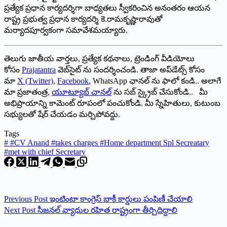
ప్రత్యేక ప్రధాన కార్యదర్శిగా బాధ్యతలు స్వీకరించిన అనంతరం ఆయన
రాష్ట్ర ప్రభుత్వ ప్రధాన కార్యదర్శి కె.రామకృష్ణారావుతో
మర్యాదపూర్వకంగా సమావేశమయ్యారు.
తెలుగు జాతీయ వార్తలు, ప్రత్యేక కథనాలు, ట్రెండింగ్ వీడియోలు
కోసం
Prajatantra
వెబ్‌సైట్ ను సందర్శించండి. తాజా అప్‌డేట్స్ కోసం
మా
X (Twitter)
,
Facebook
, WhatsApp ఛానల్ ను ఫాలో కండి.. అలాగే
మా ప్రజాతంత్ర,
యూట్యూబ్ చానల్
ను సబ్ స్క్రైబ్ చేసుకోండి.. మీ
అభిప్రాయాన్ని కామెంట్ రూపంలో పంచుకోండి. మీ స్నేహితులు, కుటుంబ
సభ్యులతో షేర్ చేయడం మర్చిపోవద్దు.
Tags
#
#CV Anand #takes charges #Home department Spl Secreatary
#met with chief Secretary
Previous
Post
ఇంటింటా కాంగ్రెస్‌ బాకీ కార్డులు పంపిణీ చేయాలి
Next
Post
సీజనల్‌ వ్యాధుల రహిత రాష్ట్రంగా తీర్చిదిద్దాలి