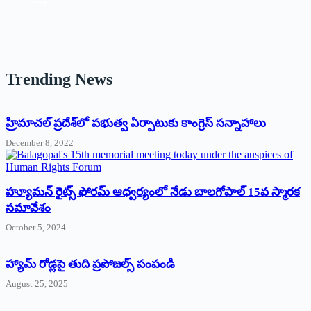
Trending News
‌హ్రిమాచల్‌ ‌ప్రదేశ్‌లో పభుత్వ ఏర్పాటుకు కాంగ్రెస్‌ ‌సన్నాహాలు
December 8, 2022
హ్యూమన్‌ రైట్స్‌ ఫోరమ్‌ ఆధ్వర్యంలో నేడు బాలగోపాల్‌ 15వ స్మారక
సమావేశం
October 5, 2024
హ్యామ్‌ రోడ్లపై తుది ప్రపోజల్స్‌ పంపండి
August 25, 2025