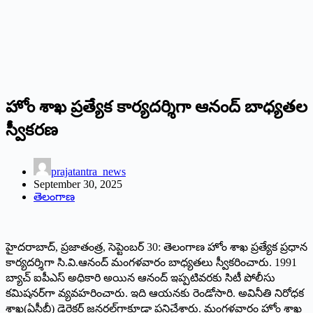
హోం శాఖ ప్రత్యేక కార్యదర్శిగా ఆనంద్‌ బాధ్యతల
స్వీకరణ
prajatantra_news
September 30, 2025
తెలంగాణ
హైదరాబాద్‌, ప్రజాతంత్ర, సెప్టెంబర్‌ 30: తెలంగాణ హోం శాఖ ప్రత్యేక ప్రధాన
కార్యదర్శిగా సి.వి.ఆనంద్‌ మంగళవారం బాధ్యతలు స్వీకరించారు. 1991
బ్యాచ్‌ ఐపీఎస్‌ అధికారి అయిన ఆనంద్‌ ఇప్పటివరకు సిటీ పోలీసు
కమిషనర్‌గా వ్యవహరించారు. ఇది ఆయనకు రెండోసారి. అవినీతి నిరోధక
శాఖ(ఏసీబీ) డైరెక్టర్‌ జనరల్‌గాకూడా పనిచేశారు. మంగళవారం హోం శాఖ