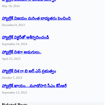
May 18, 2024
హ్యాట్రిక్ విజయం మరింత బాధ్యతను పెంచింది
December 9, 2023
హ్యాట్రిక్‌ ‌విక్టరీతో ఆశీర్వదించండి
September 14, 2024
‌హ్యాట్రిక్‌ ‌దిశగా అడుగులు..
April 23, 2023
హ్యాట్రిక్ దిశ గా బి ఆర్ ఎస్ ప్రభుత్వం
October 5, 2023
హ్యాట్రిక్‌ ‌ఖాయం…మూడోసారి సీఎం కేసీఆరే
September 13, 2023
Related Posts