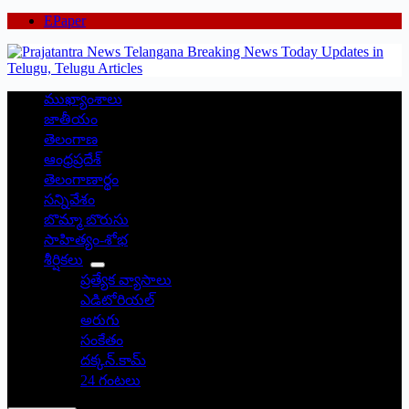
EPaper
ముఖ్యాంశాలు
జాతీయం
తెలంగాణ
ఆంధ్రప్రదేశ్
తెలంగాణార్థం
సన్నివేశం
బొమ్మా బొరుసు
సాహిత్యం-శోభ
శీర్షికలు
ప్రత్యేక వ్యాసాలు
ఎడిటోరియల్
అరుగు
సంకేతం
దక్కన్.కామ్
24 గంటలు