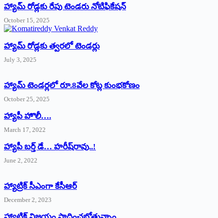
హ్యామ్‌ రోడ్లకు రేపు టెండరు నోటిఫికేషన్‌
October 15, 2025
హ్యామ్‌ రోడ్లకు త్వరలో టెండర్లు
July 3, 2025
హ్యామ్‌ ‌టెండర్లలో రూ.8వేల కోట్ల కుంభకోణం
October 25, 2025
హ్యాపీ హొలీ….
March 17, 2022
హ్యాపీ బర్త్ ‌డే… హరీష్‌రావు..!
June 2, 2022
హ్యాట్రిక్‌ ‌సీఎంగా కేసీఆర్‌
December 2, 2023
హ్యాట్రిక్‌ విజయం సాధించబోతున్నాం