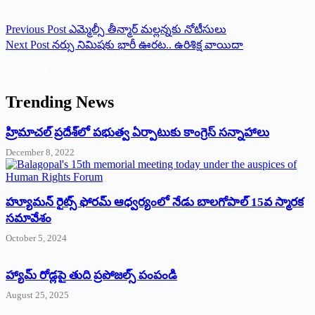
Previous
Post
ఎమ్మెల్సీ తీన్మార్‌ మల్లన్నకు నోటీసులు
Next
Post
నర్సు నిమిషకు భారీ ఊరట.. ఉరిశిక్ష వాయిదా
Trending News
‌హ్రిమాచల్‌ ‌ప్రదేశ్‌లో పభుత్వ ఏర్పాటుకు కాంగ్రెస్‌ ‌సన్నాహాలు
December 8, 2022
హ్యూమన్‌ రైట్స్‌ ఫోరమ్‌ ఆధ్వర్యంలో నేడు బాలగోపాల్‌ 15వ స్మారక
సమావేశం
October 5, 2024
హ్యామ్‌ రోడ్లపై తుది ప్రపోజల్స్‌ పంపండి
August 25, 2025