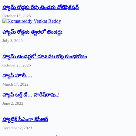
హ్యామ్‌ రోడ్లకు రేపు టెండరు నోటిఫికేషన్‌
October 15, 2025
హ్యామ్‌ రోడ్లకు త్వరలో టెండర్లు
July 3, 2025
హ్యామ్‌ ‌టెండర్లలో రూ.8వేల కోట్ల కుంభకోణం
October 25, 2025
హ్యాపీ హొలీ….
March 17, 2022
హ్యాపీ బర్త్ ‌డే… హరీష్‌రావు..!
June 2, 2022
హ్యాట్రిక్‌ ‌సీఎంగా కేసీఆర్‌
December 2, 2023