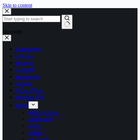
Skip to content
No results
ముఖ్యాంశాలు
జాతీయం
తెలంగాణ
ఆంధ్రప్రదేశ్
తెలంగాణార్థం
సన్నివేశం
బొమ్మా బొరుసు
సాహిత్యం-శోభ
శీర్షికలు
ప్రత్యేక వ్యాసాలు
ఎడిటోరియల్
అరుగు
సంకేతం
దక్కన్.కామ్