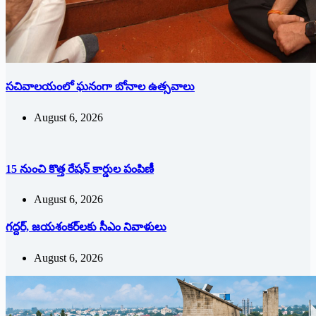
సచివాలయంలో ఘనంగా బోనాల ఉత్సవాలు
August 6, 2026
15 నుంచి కొత్త రేషన్ కార్డుల పంపిణీ
August 6, 2026
గద్దర్, జయశంకర్‌లకు సీఎం నివాళులు
August 6, 2026