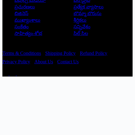
పీపుల్స్ ‌మీడియా
పెన్ డ్రైవ్
ప్రచురణలు
ప్రత్యేక వ్యాసాలు
బిజినెస్
బొమ్మా బొరుసు
ముఖ్యాంశాలు
శీర్షికలు
సంకేతం
సన్నివేశం
సాహిత్యం-శోభ
సిల్ సిల
Copyright © 2026 - Prajatantra
Terms & Conditions
Shipping Policy
Refund Policy
Privacy Policy
About Us
Contact Us