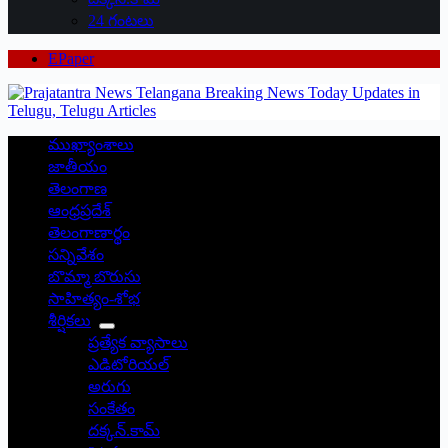
24 గంటలు
EPaper
ముఖ్యాంశాలు
జాతీయం
తెలంగాణ
ఆంధ్రప్రదేశ్
తెలంగాణార్థం
సన్నివేశం
బొమ్మా బొరుసు
సాహిత్యం-శోభ
శీర్షికలు
ప్రత్యేక వ్యాసాలు
ఎడిటోరియల్
అరుగు
సంకేతం
దక్కన్.కామ్