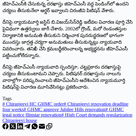
జీహెచ్ఎంసీకి చేసుకున్న దరఖాస్తు జిహెచ్ఎంసీ వద్ద పెండింగ్‌లో ఉందని
చర్యలు తీసుకునేలా ఆర్డర్‌ ఇవ్వాలని చిరంజీవి పిటిషన్‌ వేశారు.
దీనిపై న్యాయమూర్తి జస్టిస్‌ బి.విజయ్‌సేన్‌రెడ్డి ఇటీవల విచారణ పూర్తి చేసి
పైవిధంగా ఉత్తర్వులు జారీ చేశారు. 2002లో గ్రౌండ్, మరో రెండంతస్తుల
నిర్మాణానికి అనుమతి తీసుకుని నిర్మించాక పునరుద్ధరణలో భాగంగా
ముందస్తు జాగ్రత్త చర్యగా అనుమతులు తీసుకున్నట్లు న్యాయవాది
వివరించారు. తనిఖీ చేసి క్రమబద్ధీకరించాలన్న అభ్యర్థనను జీహెచ్ఎంసీ
పట్టించుకోలేదన్నారు.
దీనిపై జీహెచ్ఎంసీ న్యాయవాది స్పందిస్తూ, చట్టప్రకారం దరఖాస్తుపై
చర్యలు తీసుకుంటామని చెప్పారు. పిటిషనర్‌ దరఖాస్తును నాలుగు
వారాల్లోగా పరిష్కరించాలని జీహెచ్ఎంసీని ఆదేశించిన న్యాయమూర్తి
పిటిషన్‌పై విచారణ మూసివేసినట్లు ప్రకటించారు.
Tags
#
Chiranjeevi HC GHMC order
#
Chiranjeevi renovation deadline
four weeks
#
GHMC approve Jubilee Hills renovation
#
GHMC
legal notice filmstar renovation
#
High Court demands regularization
Chiranjeevi house