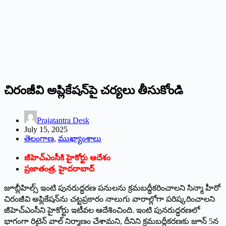
చిరంజీవి అప్లికేషన్‌పై చర్యలు తీసుకోండి
Prajatantra Desk
July 15, 2025
తెలంగాణ
,
ముఖ్యాంశాలు
జీహెచ్ఎంసీకి హైకోర్టు ఆదేశం
ప్రజాతంత్ర, హైదరాబాద్‌
జూబ్లీహిల్స్‌ ఇంటి పునరుద్ధరణ పనులను క్రమబద్ధీకరించాలని సిన్మా హీరో
చిరంజీవి అప్లికేషన్‌ను చట్టప్రకారం నాలుగు వారాల్లోగా పరిష్కరించాలని
జీహెచ్ఎంసీని హైకోర్టు ఇటీవల ఆదేశించింది. ఇంటి పునరుద్ధరణలో
భాగంగా రిటైన్‌ వాల్‌ నిర్మాణం చేశామని, దీనిని క్రమబద్ధీకరణకు జూన్‌ 5న