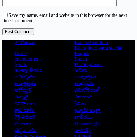
Save my name, email and website in this browser for the next
time I comment.
Post Comment
24 గంటలు
Balala Bharatham
Bharat jodo yatra special
Crime
English
entertainment
Shoba
Sports
Uncategorized
అంతర్జాతీయం
అరుగు
అవర్గీకృతం
ఆద్యాత్మికం
ఆధ్యాత్మికం
ఆంధ్రప్రదేశ్
ఆరోగ్య శ్రీ
ఎడిటోరియల్
ఎన్నారై
ఎలమంద
కవితా శాల
క్రీడలు
క్లాస్ రూమ్
ఖుల్లమ్ ఖుల్లా
గెస్ట్ ఎడిటర్
జాతీయం
తెలంగాణ
తెలంగాణార్థం
దక్కన్.కామ్
పాలిటిక్స్