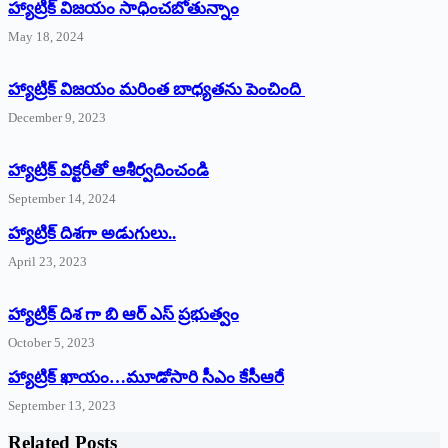
హ్యాట్రిక్‌ విజయం సాధించబోతున్నాం
May 18, 2024
హ్యాట్రిక్ విజయం మరింత బాధ్యతను పెంచింది
December 9, 2023
హ్యాట్రిక్‌ ‌విక్టరీతో ఆశీర్వదించండి
September 14, 2024
‌హ్యాట్రిక్‌ ‌దిశగా అడుగులు..
April 23, 2023
హ్యాట్రిక్ దిశ గా బి ఆర్ ఎస్ ప్రభుత్వం
October 5, 2023
హ్యాట్రిక్‌ ‌ఖాయం…మూడోసారి సీఎం కేసీఆరే
September 13, 2023
Related Posts