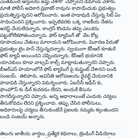
ఎంతమంది ఆస్తులను జప్తు చేశారో చెప్పాలని డిమాండ్‌ ‌చేశారు.
మాజీ పోలీస్‌ అధికారి ప్రభాకర్‌ ‌రావును కాపాడేందుకు ప్రభుత్వం
ప్రయత్నిస్తున్నదని ఆరోపించారు. ఇంత హడావుడి చేస్తున్న సిట్‌ ఏం
‌సాధించిందని ప్రశ్నించారు. ఇప్పటివరకు ఒక్క రాజకీయ నేతను
అరెస్ట్ ‌చేయలేదన్నారు. కాంగ్రెస్‌ ‌కొండను తవ్వి ఎలుకను
పట్టుకోలేకపోతుందన్నారు. ఫోన్‌ ‌ట్యాపింగ్‌ ‌తో వేల కోట్ల
రూపాయలు చేతులు మారాయని ఆరోపించారు. విచారణ పేరుతో
ప్రభుత్వం టైం పాస్‌ ‌చేస్తున్నదన్నారు. ‌స్వయంగా కేసీఆర్‌ ‌కూతురే
ఫోన్‌ ‌ట్యాప్‌ అయిందని చెప్పిందన్నారు. కేసీఆర్‌ ‌భయానికి
యాచకులు కూడా వాట్సప్‌ ‌కాల్స్ ‌మాట్లాడుతున్నారని చెప్పారు.
బీఆర్‌ఎస్‌ ‌హయాంలోనే ఫోన్‌ ‌ట్యాపింగ్‌ ‌పై కంప్లైంట్‌ ‌చేశానని బండి
సంజయ్‌. ‌తెలిపారు. అవినీతి ఆరోపణలను డైవర్ట్ ‌చేయడానికి
హడావిడి చేస్తున్నారని విమర్శించారు. ఏఐసీసీ ఆఫీస్‌ ‌కు,
ఫాంహౌస్‌ ‌కు డీల్‌ ‌కుదరడం లేదని, అందుకే కేసును
సాగదీస్తున్నారని చెప్పారు. అన్ని ఆధారాలుంటే ఎందుకు చర్యలు
తీసుకోవడం లేదని ప్రశ్నించారు. తప్పు చేసిన పోలీసులు,
అధికారులపై చర్యలు తీసుకుంటేనే ప్రజలకు నమ్మకం కల్గుతుందని
బండి సంజయ్‌ అన్నారు.
తెలుగు జాతీయ వార్తలు, ప్రత్యేక కథనాలు, ట్రెండింగ్ వీడియోలు