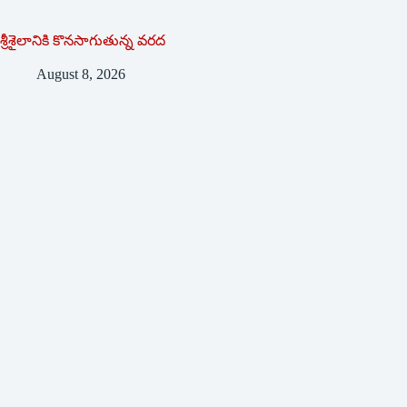
శ్రీశైలానికి కొనసాగుతున్న వరద
August 8, 2026