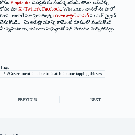
కోసం
Prajatantra
వెబ్‌సైట్ ను సందర్శించండి. తాజా అప్‌డేట్స్
కోసం మా
X (Twitter)
,
Facebook
, WhatsApp ఛానల్ ను ఫాలో
కండి.. అలాగే మా ప్రజాతంత్ర,
యూట్యూబ్ చానల్
ను సబ్ స్క్రైబ్
చేసుకోండి.. మీ అభిప్రాయాన్ని కామెంట్ రూపంలో పంచుకోండి.
మీ స్నేహితులు, కుటుంబ సభ్యులతో షేర్ చేయడం మర్చిపోవద్దు.
Tags
#
#Government #unable to #catch #phone tapping thieves
PREVIOUS
NEXT