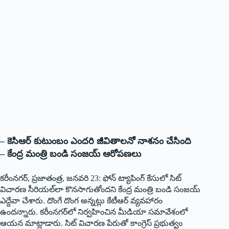
– కెసిఆర్‌ ‌కుటుంబం ఎందరి జీవితాలనో నాశనం చేసింది
– కేంద్ర మంత్రి బండి సంజయ్‌ ఆరోపణలు
కరీంనగర్‌,‌ ప్రజాతంత్ర, జనవరి 23: ఫోన్‌ ‌ట్యాపింగ్‌ ‌కేసులో సిట్‌
‌విచారణ సీరియల్‌లా కొనసాగుతోందని కేంద్ర మంత్రి బండి సంజయ్‌
ఎద్దేవా చేశారు. దొంగే దొంగ అన్నట్లు కేటీఆర్‌ ‌వ్యవహారం
ఉందన్నారు. కరీంనగర్‌లో నిర్వహించిన మీడియా సమావేశంలో
ఆయ‌న‌ మాట్లాడారు. సిట్‌ ‌విచారణ పేరుతో కాంగ్రెస్‌ ‌ప్రభుత్వం