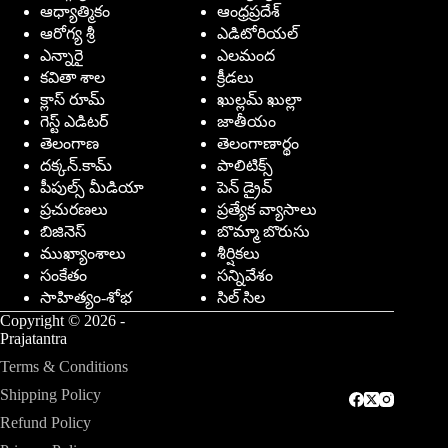
ఆధ్యాత్మికం
ఆంధ్రప్రదేశ్
ఆరోగ్య శ్రీ
ఎడిటోరియల్
ఎన్నారై
ఎలమంద
కవితా శాల
క్రీడలు
క్లాస్ రూమ్
ఖుల్లమ్ ఖుల్లా
గెస్ట్ ఎడిటర్
జాతీయం
తెలంగాణ
తెలంగాణార్థం
దక్కన్.కామ్
పాలిటిక్స్
పీపుల్స్ ‌మీడియా
పెన్ డ్రైవ్
ప్రచురణలు
ప్రత్యేక వ్యాసాలు
బిజినెస్
బొమ్మా బొరుసు
ముఖ్యాంశాలు
శీర్షికలు
సంకేతం
సన్నివేశం
సాహిత్యం-శోభ
సిల్ సిల
Copyright © 2026 -
Prajatantra
Terms & Conditions
Shipping Policy
Refund Policy