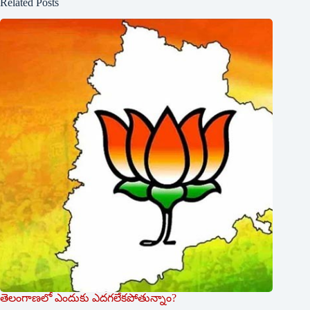
Related Posts
తెలంగాణలో ఎందుకు ఎదగలేకపోతున్నాం?