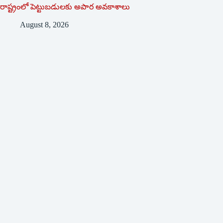
రాష్ట్రంలో పెట్టుబడులకు అపార అవకాశాలు
August 8, 2026