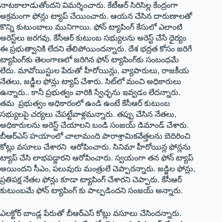
నాటకాలాడుతోందని విమర్శించారు. కేటీఆర్‌ ‌సిరిసిల్ల కేంద్రంగా
అక్రమంగా ఫోన్లు ట్యాప్‌ ‌చేయించారు. ఆయన చేసిన దారుణాలతో
కొన్ని కుటుంబాలు మునిగాయి. ఫోన్‌ ‌ట్యాపింగ్‌ ‌కేసులో ఎలాంటి
అరెస్ట్‌లు జరగవు. కేసీఆర్‌ ‌కుటుంబ సభ్యులను అరెస్ట్ ‌చేసే ధైర్యం
ఈ ప్రభుత్వానికి లేదని తేలిపోయిందన్నారు. దేశ భద్రత కోసం జరిగే
ట్యాపింగ్‌కు తెలంగాణలో జరిగిన ఫోన్‌ ‌ట్యాపింగ్‌కు సంబంధమే
లేదు. మావోయిస్టుల పేరుతో హీరోయిన్లు, వ్యాపారులు, రాజకీయ
నేతలు, జడ్జీల ఫోన్లు ట్యాప్‌ ‌చేశారు. సిట్‌లో మంచి అధికారులు
ఉన్నారు.. కానీ ప్రభుత్వం వారికి స్వేచ్ఛను ఇవ్వడం లేదన్నారు.
త‌మ‌ ప్రభుత్వం అధికారంలో ఉండి ఉంటే కేసీఆర్‌ ‌కుటుంబ
సభ్యులపై చర్యలు చేపట్టేవాళ్లమ‌న్నారు. తప్పు చేసిన నేతలు,
అధికారులను అరెస్ట్ ‌చేయాలని బండి సంజయ్‌ ‌డిమాండ్‌ ‌చేశారు.
బీఆర్‌ఎస్‌ ‌హయాంలో చాలామంది పారాశ్రామికవేత్తలను బెదిరించి
కోట్లు వసూలు చేశారని ఆరోపించారు. సినిమా హీరోయిన్ల ఫోన్లను
ట్యాప్‌ ‌చేసి లాభపడ్డారని ఆరోపించారు. స్వయంగా తన ఫోన్‌ ‌ట్యాప్‌
అయిందని సీఎం, పలువురు మంత్రులే చెప్పారన్నారు. జడ్జిల ఫోన్లు,
ప్రతిపక్ష నేతల ఫోన్లు కూడా ట్యాపింగ్‌ ‌చేశారని చెప్పారు. కేసీఆర్‌
‌కుటుంబమే ఫోన్‌ ‌ట్యాపింగ్‌ ‌కు పాల్పడిందని సంజయ్‌ అన్నారు.
ఎలక్టోర్‌ ‌బాండ్ల పేరుతో బీఆర్‌ఎస్‌ ‌కోట్లు వసూలు చేసిందన్నారు.