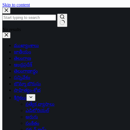
Skip to content
No results
ముఖ్యాంశాలు
జాతీయం
తెలంగాణ
ఆంధ్రప్రదేశ్
తెలంగాణార్థం
సన్నివేశం
బొమ్మా బొరుసు
సాహిత్యం-శోభ
శీర్షికలు
ప్రత్యేక వ్యాసాలు
ఎడిటోరియల్
అరుగు
సంకేతం
దక్కన్.కామ్