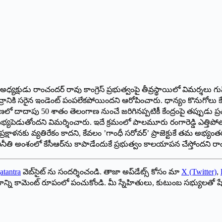
ట్ర అధ్యక్షుడు రాంచందర్‌ ‌రావు కాంగ్రెస్‌ ‌ప్రభుత్వంపై తీవ్రస్థాయిలో వ
 సరైన ఇండెంట్‌ ‌పంపలేకపోయిందని ఆరోపించారు. ధాన్యం కొనుగోలు కేంద్రా
సేకరణలో దాదాపు 50 శాతం తెలంగాణ నుంచే జరిగినప్పటికీ కేంద్రంపై తప్పుడు ప్
ెడుతోందని విమర్శించారు. ఇదే క్రమంలో పాలమూరు రంగారెడ్డి ఎత్తిపోతల పథకం
 వ్యతిరేకం కాదని, కేవలం ’గాంధీ సరోవర్‌’ ‌ప్రాజెక్టుకే తమ అభ్యంతరమని స్
నీతి అంశంలో కేసీఆర్‌ను కాపాడేందుకే ప్రభుత్వం కాలయాపన చేస్తోందని రా
atantra
వెబ్‌సైట్ ను సందర్శించండి. తాజా అప్‌డేట్స్ కోసం మా
X (Twitter)
,
ాయాన్ని కామెంట్ రూపంలో పంచుకోండి. మీ స్నేహితులు, కుటుంబ సభ్యులతో ష