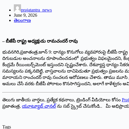
prajatantra_news
June 9, 2026
తెలంగాణ
– బీజేపీ రాష్ట్ర అధ్యక్షుడు రామచందర్‌ ‌రావు
భువనగిరి,ప్రజాతంత్ర,జూన్‌ 9: ‌ధాన్యం కొనుగోలు వ్యవహారంపై బీజేపీ రాష్
దిగుబడుల అంచనాలను రూపొందించడంలో ప్రభుత్వం విఫలమైందని, కేంద్రానికి
కేంద్రమే రీయింబర్స్‌మెంట్‌ ఇస్తుందని స్పష్టంచేశారు. దేశవ్యాప్త ధాన్యం 
సమస్యలను పక్కనబెట్టి, వాస్తవాలను దాచిపెడుతూ ప్రభుత్వం ప్రజలను మభ్యప
మారాయని రాంచందర్‌ ‌రావు సంచలన ఆరోపణలు చేశారు. తాము మూసి ప్రక్షాళనకు
అమలు చేసే వరకు బీజేపీ పోరాటం కొనసాగిస్తుందని, అలాగే కాళేశ్వరం అవి
తెలుగు జాతీయ వార్తలు, ప్రత్యేక కథనాలు, ట్రెండింగ్ వీడియోలు కోసం
Praj
ప్రజాతంత్ర,
యూట్యూబ్ చానల్
ను సబ్ స్క్రైబ్ చేసుకోండి.. మీ అభిప్ర
Tags