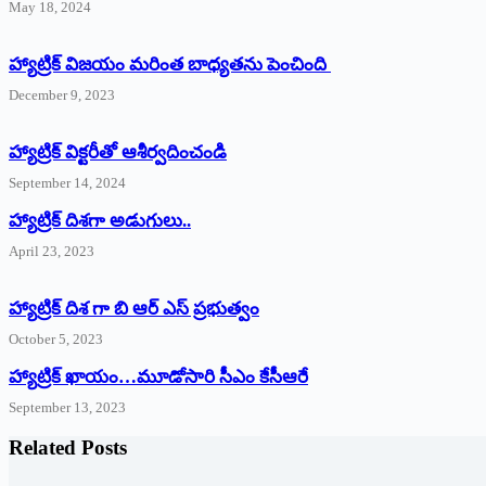
May 18, 2024
హ్యాట్రిక్ విజయం మరింత బాధ్యతను పెంచింది
December 9, 2023
హ్యాట్రిక్‌ ‌విక్టరీతో ఆశీర్వదించండి
September 14, 2024
‌హ్యాట్రిక్‌ ‌దిశగా అడుగులు..
April 23, 2023
హ్యాట్రిక్ దిశ గా బి ఆర్ ఎస్ ప్రభుత్వం
October 5, 2023
హ్యాట్రిక్‌ ‌ఖాయం…మూడోసారి సీఎం కేసీఆరే
September 13, 2023
Related Posts