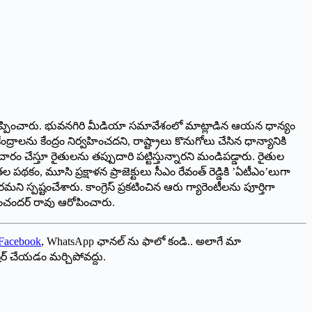
ిమర్శలు గుప్పించారు. భువనగిరి మీడియా సమావేశంలో మాట్లాడిన ఆయన ధాన్యం
లను కేంద్రం నిర్వహించదని, రాష్ట్రాలు కొనుగోలు చేసిన ధాన్యానికి
రచారం చేస్తూ రైతులను తప్పుదారి పట్టిస్తున్నారని మండిపడ్డారు. రైతుల
, మూసి ప్రక్షాళన ప్రాజెక్టులు సీఎం రేవంత్‌ ‌రెడ్డికి ’ఏటీఎం’లుగా
పష్టంచేశారు. కాంగ్రెస్‌ ‌ప్రకటించిన ఆరు గ్యారెంటీలను పూర్తిగా
ంచందర్‌ ‌రావు ఆరోపించారు.
Facebook
, WhatsApp ఛానల్ ను ఫాలో కండి.. అలాగే మా
ేర్ చేయడం మర్చిపోవద్దు.