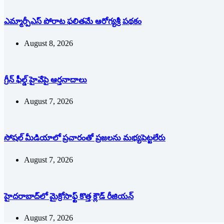
ఎమ్మార్పీఎస్ పోరాట ఫలితమే ఆరోగ్యశ్రీ పథకం
August 8, 2026
గ్రీన్ ఫీల్డ్ హైవేపై ఆర్తనాదాలు
August 7, 2026
సోషల్‌ ‌మీడియాలో ప్రచారంతో ప్రజలను మభ్యపెట్టలేరు
August 7, 2026
హైదరాబాద్‌లో మైక్రోసాఫ్ట్ ‌కొత్త క్లౌడ్‌ ‌రీజియన్‌
August 7, 2026