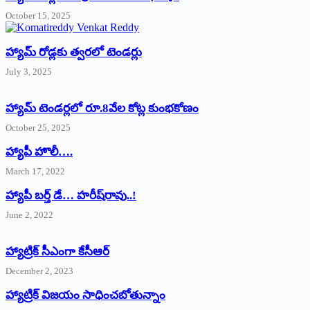
October 15, 2025
హ్యామ్‌ రోడ్లకు త్వరలో టెండర్లు
July 3, 2025
హ్యామ్‌ ‌టెండర్లలో రూ.8వేల కోట్ల కుంభకోణం
October 25, 2025
హ్యాపీ హొలీ….
March 17, 2022
హ్యాపీ బర్త్ ‌డే… హరీష్‌రావు..!
June 2, 2022
హ్యాట్రిక్‌ ‌సీఎంగా కేసీఆర్‌
December 2, 2023
హ్యాట్రిక్‌ విజయం సాధించబోతున్నాం