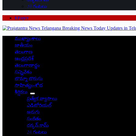
24 గంటలు
EPaper
ముఖ్యాంశాలు
జాతీయం
తెలంగాణ
ఆంధ్రప్రదేశ్
తెలంగాణార్థం
సన్నివేశం
బొమ్మా బొరుసు
సాహిత్యం-శోభ
శీర్షికలు
ప్రత్యేక వ్యాసాలు
ఎడిటోరియల్
అరుగు
సంకేతం
దక్కన్.కామ్
24 గంటలు