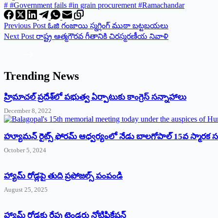
#
#Government fails #in grain procurement #Ramachandar
Previous
Post
ఓజి గంజాయి స్మగ్లింగ్‌ ‌ముఠా బట్టబయలు
Next
Post
రాష్ట్ర ఆత్మగౌరవ గీతానికి చిరస్మరణీయ నివాళి
Trending News
‌హ్రిమాచల్‌ ‌ప్రదేశ్‌లో పభుత్వ ఏర్పాటుకు కాంగ్రెస్‌ ‌సన్నాహాలు
December 8, 2022
హ్యూమన్‌ రైట్స్‌ ఫోరమ్‌ ఆధ్వర్యంలో నేడు బాలగోపాల్‌ 15వ స్మారక
October 5, 2024
హ్యామ్‌ రోడ్లపై తుది ప్రపోజల్స్‌ పంపండి
August 25, 2025
హ్యామ్‌ రోడ్లకు రేపు టెండరు నోటిఫికేషన్‌