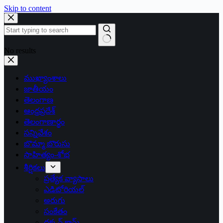
Skip to content
No results
ముఖ్యాంశాలు
జాతీయం
తెలంగాణ
ఆంధ్రప్రదేశ్
తెలంగాణార్థం
సన్నివేశం
బొమ్మా బొరుసు
సాహిత్యం-శోభ
శీర్షికలు
ప్రత్యేక వ్యాసాలు
ఎడిటోరియల్
అరుగు
సంకేతం
దక్కన్.కామ్