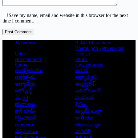
Save my name, email and website in this browser for the next
time I comment.
Post Comment
24 గంటలు
Balala Bharatham
Bharat jodo yatra special
Crime
English
entertainment
Shoba
Sports
Uncategorized
అంతర్జాతీయం
అరుగు
అవర్గీకృతం
ఆద్యాత్మికం
ఆధ్యాత్మికం
ఆంధ్రప్రదేశ్
ఆరోగ్య శ్రీ
ఎడిటోరియల్
ఎన్నారై
ఎలమంద
కవితా శాల
క్రీడలు
క్లాస్ రూమ్
ఖుల్లమ్ ఖుల్లా
గెస్ట్ ఎడిటర్
జాతీయం
తెలంగాణ
తెలంగాణార్థం
దక్కన్.కామ్
పాలిటిక్స్