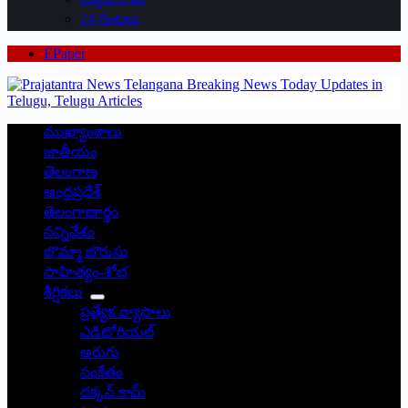
24 గంటలు
EPaper
ముఖ్యాంశాలు
జాతీయం
తెలంగాణ
ఆంధ్రప్రదేశ్
తెలంగాణార్థం
సన్నివేశం
బొమ్మా బొరుసు
సాహిత్యం-శోభ
శీర్షికలు
ప్రత్యేక వ్యాసాలు
ఎడిటోరియల్
అరుగు
సంకేతం
దక్కన్.కామ్