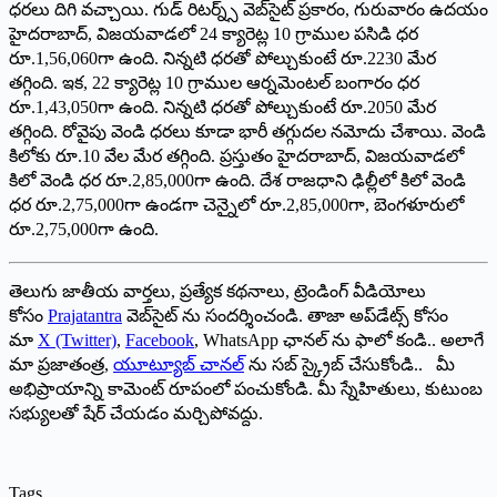
ధరలు దిగి వచ్చాయి. గుడ్ రిటర్న్స్ వెబ్‌సైట్ ప్రకారం, గురువారం ఉదయం
హైదరాబాద్, విజయవాడలో 24 క్యారెట్ల 10 గ్రాముల పసిడి ధర
రూ.1,56,060గా ఉంది. నిన్నటి ధరతో పోల్చుకుంటే రూ.2230 మేర
తగ్గింది. ఇక, 22 క్యారెట్ల 10 గ్రాముల ఆర్నమెంటల్ బంగారం ధర
రూ.1,43,050గా ఉంది. నిన్నటి ధరతో పోల్చుకుంటే రూ.2050 మేర
తగ్గింది. రోవైపు వెండి ధరలు కూడా భారీ తగ్గుదల నమోదు చేశాయి. వెండి
కిలోకు రూ.10 వేల మేర తగ్గింది. ప్రస్తుతం హైదరాబాద్, విజయవాడలో
కిలో వెండి ధర రూ.2,85,000గా ఉంది. దేశ రాజధాని ఢిల్లీలో కిలో వెండి
ధర రూ.2,75,000గా ఉండగా చెన్నైలో రూ.2,85,000గా, బెంగళూరులో
రూ.2,75,000గా ఉంది.
తెలుగు జాతీయ వార్తలు, ప్రత్యేక కథనాలు, ట్రెండింగ్ వీడియోలు
కోసం
Prajatantra
వెబ్‌సైట్ ను సందర్శించండి. తాజా అప్‌డేట్స్ కోసం
మా
X (Twitter)
,
Facebook
, WhatsApp ఛానల్ ను ఫాలో కండి.. అలాగే
మా ప్రజాతంత్ర,
యూట్యూబ్ చానల్
ను సబ్ స్క్రైబ్ చేసుకోండి.. మీ
అభిప్రాయాన్ని కామెంట్ రూపంలో పంచుకోండి. మీ స్నేహితులు, కుటుంబ
సభ్యులతో షేర్ చేయడం మర్చిపోవద్దు.
Tags