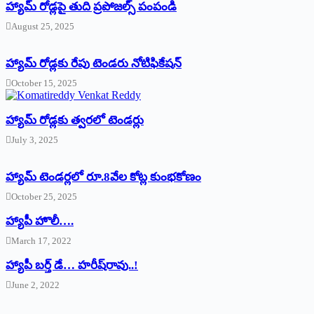
హ్యామ్‌ రోడ్లపై తుది ప్రపోజల్స్‌ పంపండి
August 25, 2025
హ్యామ్‌ రోడ్లకు రేపు టెండరు నోటిఫికేషన్‌
October 15, 2025
హ్యామ్‌ రోడ్లకు త్వరలో టెండర్లు
July 3, 2025
హ్యామ్‌ ‌టెండర్లలో రూ.8వేల కోట్ల కుంభకోణం
October 25, 2025
హ్యాపీ హొలీ….
March 17, 2022
హ్యాపీ బర్త్ ‌డే… హరీష్‌రావు..!
June 2, 2022