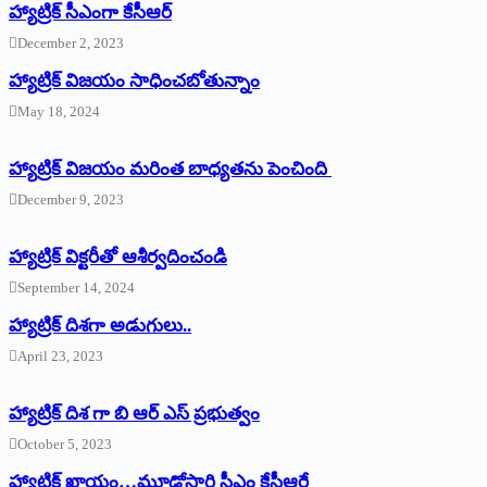
హ్యాట్రిక్‌ ‌సీఎంగా కేసీఆర్‌
December 2, 2023
హ్యాట్రిక్‌ విజయం సాధించబోతున్నాం
May 18, 2024
హ్యాట్రిక్ విజయం మరింత బాధ్యతను పెంచింది
December 9, 2023
హ్యాట్రిక్‌ ‌విక్టరీతో ఆశీర్వదించండి
September 14, 2024
‌హ్యాట్రిక్‌ ‌దిశగా అడుగులు..
April 23, 2023
హ్యాట్రిక్ దిశ గా బి ఆర్ ఎస్ ప్రభుత్వం
October 5, 2023
హ్యాట్రిక్‌ ‌ఖాయం…మూడోసారి సీఎం కేసీఆరే