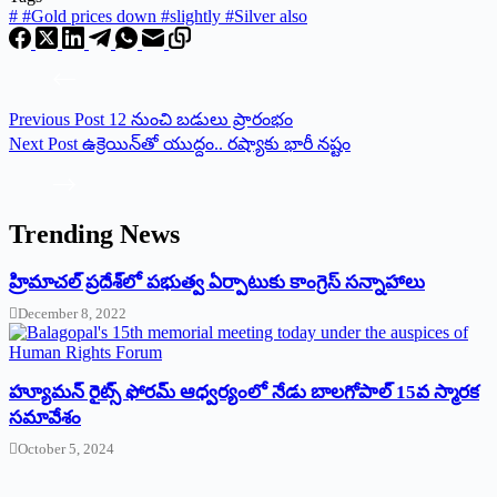
#
#Gold prices down #slightly #Silver also
Previous
Post
12 నుంచి బడులు ప్రారంభం
Next
Post
ఉక్రెయిన్‌తో యుద్దం.. రష్యాకు భారీ నష్టం
Trending News
‌హ్రిమాచల్‌ ‌ప్రదేశ్‌లో పభుత్వ ఏర్పాటుకు కాంగ్రెస్‌ ‌సన్నాహాలు
December 8, 2022
హ్యూమన్‌ రైట్స్‌ ఫోరమ్‌ ఆధ్వర్యంలో నేడు బాలగోపాల్‌ 15వ స్మారక
సమావేశం
October 5, 2024