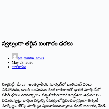
స్వల్పంగా తగ్గిన బంగారం ధరలు
prajatantra_news
May 28, 2026
జాతీయం
న్యూదిల్లీ, మే 28 : అంతర్జాతీయ మార్కెట్‌లో బులియన్ ధరలు
పడిపోవడం, డాలర్ బలపడటం వంటి కారణాలతో భారత మార్కెట్‌లో
పసిడి ధరలు దిగివచ్చాయి. పశ్చిమాసియాలో ఉద్రిక్తతలు తగ్గుముఖం
పడుతున్నట్టు వార్తలు వస్తున్న నేపథ్యంలో ప్రపంచవ్యాప్తంగా ఈక్విటీ
మార్కెట్లు, కరెన్సీ మార్కెట్లు పుంజుకుంటున్నాయి. దీంతో బంగారం, వెండి