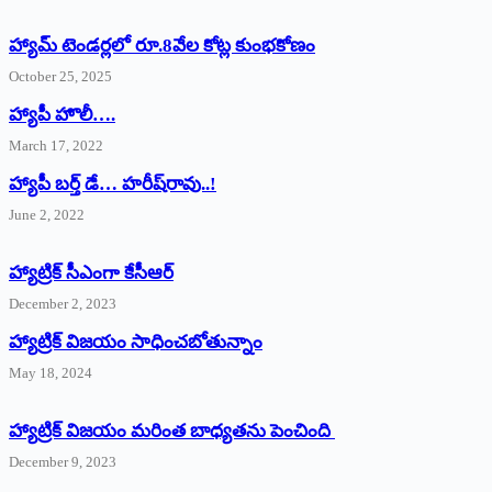
హ్యామ్‌ ‌టెండర్లలో రూ.8వేల కోట్ల కుంభకోణం
October 25, 2025
హ్యాపీ హొలీ….
March 17, 2022
హ్యాపీ బర్త్ ‌డే… హరీష్‌రావు..!
June 2, 2022
హ్యాట్రిక్‌ ‌సీఎంగా కేసీఆర్‌
December 2, 2023
హ్యాట్రిక్‌ విజయం సాధించబోతున్నాం
May 18, 2024
హ్యాట్రిక్ విజయం మరింత బాధ్యతను పెంచింది
December 9, 2023