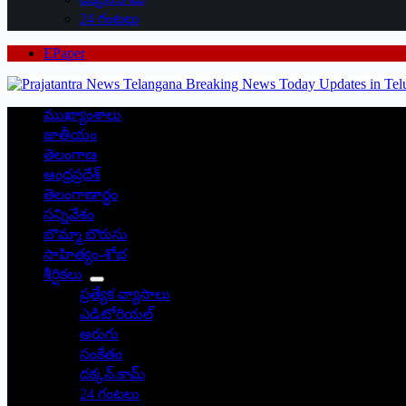
24 గంటలు
EPaper
ముఖ్యాంశాలు
జాతీయం
తెలంగాణ
ఆంధ్రప్రదేశ్
తెలంగాణార్థం
సన్నివేశం
బొమ్మా బొరుసు
సాహిత్యం-శోభ
శీర్షికలు
ప్రత్యేక వ్యాసాలు
ఎడిటోరియల్
అరుగు
సంకేతం
దక్కన్.కామ్
24 గంటలు