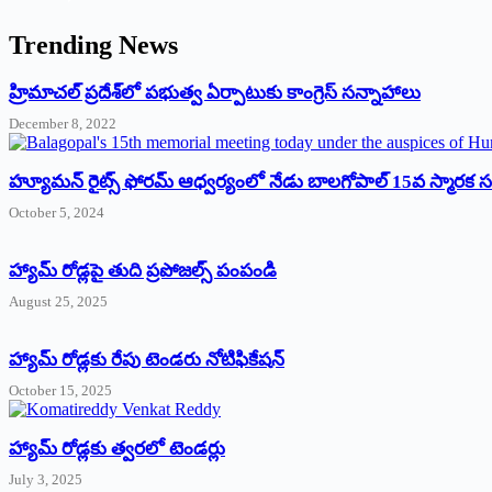
Trending News
‌హ్రిమాచల్‌ ‌ప్రదేశ్‌లో పభుత్వ ఏర్పాటుకు కాంగ్రెస్‌ ‌సన్నాహాలు
December 8, 2022
హ్యూమన్‌ రైట్స్‌ ఫోరమ్‌ ఆధ్వర్యంలో నేడు బాలగోపాల్‌ 15వ స్మారక
October 5, 2024
హ్యామ్‌ రోడ్లపై తుది ప్రపోజల్స్‌ పంపండి
August 25, 2025
హ్యామ్‌ రోడ్లకు రేపు టెండరు నోటిఫికేషన్‌
October 15, 2025
హ్యామ్‌ రోడ్లకు త్వరలో టెండర్లు
July 3, 2025