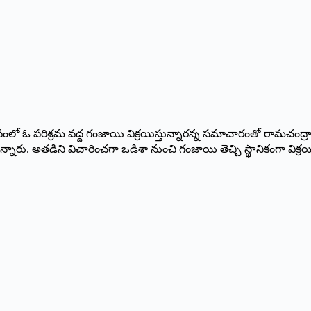
ాట్‌ సమీపంలో ఓ పరిశ్రమ వద్ద గంజాయి విక్రయిస్తున్నారన్న సమాచారంతో రామచంద
సుకున్నారు. అతడిని విచారించగా ఒడిశా నుంచి గంజాయి తెచ్చి స్థానికంగా విక