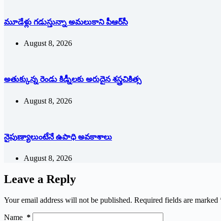
మూడేళ్లు గ‌డుస్తున్నా అమ‌లుకాని పీఆర్‌సీ
August 8, 2026
అతుక్కున్న రెండు కిడ్నీలకు అరుదైన శస్త్రచికిత్స
August 8, 2026
నైపుణ్యాలుంటేనే ఉపాధి అవకాశాలు
August 8, 2026
Leave a Reply
Your email address will not be published.
Required fields are marked
Name
*