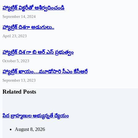
హ్యాట్రిక్‌ ‌విక్టరీతో ఆశీర్వదించండి
September 14, 2024
‌హ్యాట్రిక్‌ ‌దిశగా అడుగులు..
April 23, 2023
హ్యాట్రిక్ దిశ గా బి ఆర్ ఎస్ ప్రభుత్వం
October 5, 2023
హ్యాట్రిక్‌ ‌ఖాయం…మూడోసారి సీఎం కేసీఆరే
September 13, 2023
Related Posts
పేద బ్రాహ్మణుల అభ్యున్నతే ధ్యేయం
August 8, 2026