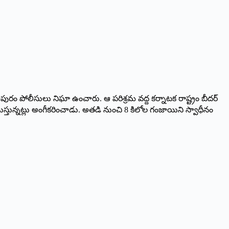
్రాపురం పోలీసులు నిఘా ఉంచారు. ఆ పరిశ్రమ వద్ద కర్నాటక రాష్ట్రం బీదర్‌
్రయిస్తున్నట్లు అంగీకరించాడు. అతడి నుంచి 8 కిలోల గంజాయిని స్వాధీనం