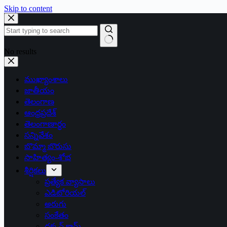
Skip to content
No results
ముఖ్యాంశాలు
జాతీయం
తెలంగాణ
ఆంధ్రప్రదేశ్
తెలంగాణార్థం
సన్నివేశం
బొమ్మా బొరుసు
సాహిత్యం-శోభ
శీర్షికలు
ప్రత్యేక వ్యాసాలు
ఎడిటోరియల్
అరుగు
సంకేతం
దక్కన్.కామ్