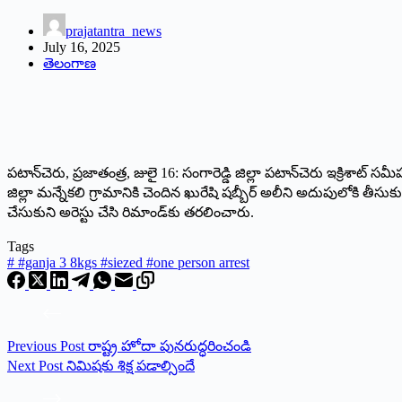
prajatantra_news
July 16, 2025
తెలంగాణ
పటాన్‌చెరు, ప్రజాతంత్ర, జులై 16: సంగారెడ్డి జిల్లా పటాన్‌చెరు ఇక్రిశ
జిల్లా మన్నేకలి గ్రామానికి చెందిన ఖురేషి షబ్బీర్‌ అలీని అదుపులోకి తీ
చేసుకుని అరెస్టు చేసి రిమాండ్‌కు తరలించారు.
Tags
#
#ganja 3 8kgs #siezed #one person arrest
Previous
Post
రాష్ట్ర హోదా పునరుద్ధరించండి
Next
Post
నిమిషకు శిక్ష పడాల్సిందే