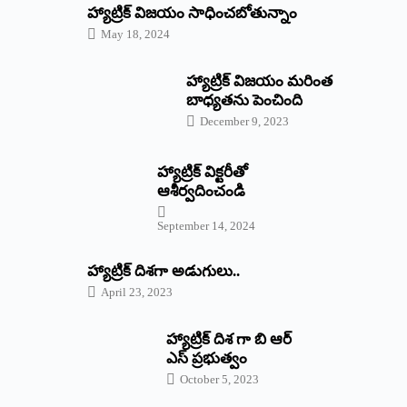
హ్యాట్రిక్‌ విజయం సాధించబోతున్నాం
May 18, 2024
హ్యాట్రిక్ విజయం మరింత
బాధ్యతను పెంచింది
December 9, 2023
హ్యాట్రిక్‌ ‌విక్టరీతో
ఆశీర్వదించండి
September 14, 2024
‌హ్యాట్రిక్‌ ‌దిశగా అడుగులు..
April 23, 2023
హ్యాట్రిక్ దిశ గా బి ఆర్
ఎస్ ప్రభుత్వం
October 5, 2023