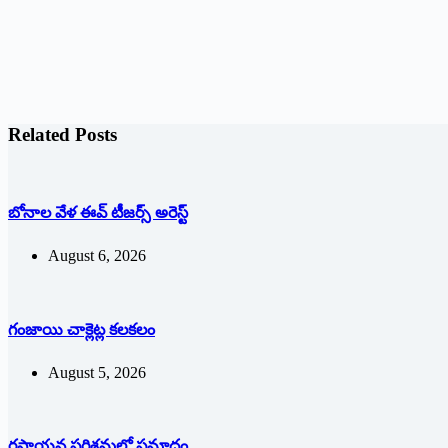
Related Posts
బోనాల వేళ ఈవ్‌ ‌టీజర్స్ అరెస్ట్
August 6, 2026
గంజాయి చాక్లెట్ల కలకలం
August 5, 2026
రసాయన పరిశ్రమలో ప్రమాదం