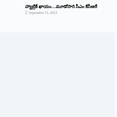
హ్యాట్రిక్‌ ‌ఖాయం…మూడోసారి సీఎం కేసీఆరే
September 13, 2023