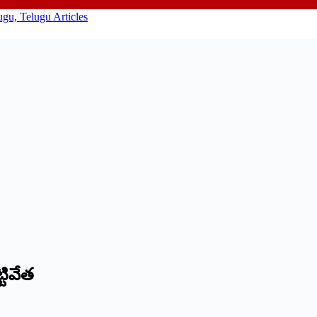
టివేత