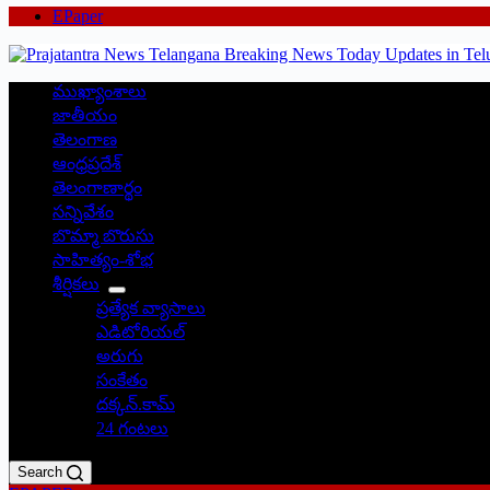
EPaper
ముఖ్యాంశాలు
జాతీయం
తెలంగాణ
ఆంధ్రప్రదేశ్
తెలంగాణార్థం
సన్నివేశం
బొమ్మా బొరుసు
సాహిత్యం-శోభ
శీర్షికలు
ప్రత్యేక వ్యాసాలు
ఎడిటోరియల్
అరుగు
సంకేతం
దక్కన్.కామ్
24 గంటలు
Search