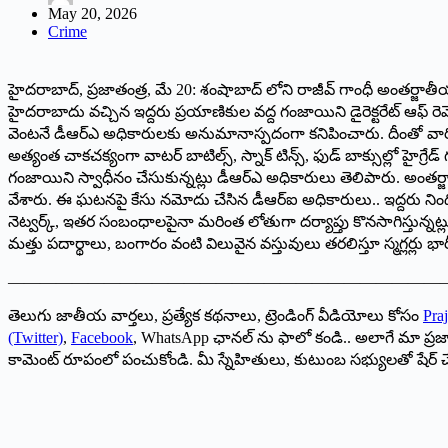
May 20, 2026
Crime
హైదరాబాద్, ప్రజాతంత్ర, మే 20: శంషాబాద్ లోని రాజీవ్ గాంధీ అంతర్జాతీ
హైదరాబాదు వచ్చిన ఇద్దరు ప్రయాణికుల వద్ద గంజాయిని డైరెక్టరేట్ ఆఫ్ రె
వెంటనే డీఆర్ఎ అధికారులకు అనుమానాస్పదంగా కనిపించారు. దీంతో వా
అత్యంత చాకచక్యంగా వాటర్ బాటిల్స్, స్నాక్ టిన్స్, ఫుడ్ బాక్సుల్లో హైగ్రేడ్
గంజాయిని స్వాధీనం చేసుకున్నట్లు డీఆర్ఎ అధికారులు తెలిపారు. అంతర
వేశారు. ఈ ఘటనపై కేసు నమోదు చేసిన డీఆర్ఐ అధికారులు.. ఇద్దరు నిందితులను
నెట్వర్క్, ఇతర సంబంధాలపైనా మరింత లోతుగా దర్యాప్తు కొనసాగిస్తున్నట
మత్తు పదార్థాలు, బంగారం వంటి విలువైన వస్తువులు తరలిస్తూ స్మగ్లర్లు భ
———————————————————————————
తెలుగు జాతీయ వార్తలు, ప్రత్యేక కథనాలు, ట్రెండింగ్ వీడియోలు కోసం
Praj
(Twitter)
,
Facebook
, WhatsApp ఛానల్ ను ఫాలో కండి.. అలాగే మా ప్రజ
కామెంట్ రూపంలో పంచుకోండి. మీ స్నేహితులు, కుటుంబ సభ్యులతో షేర్ 