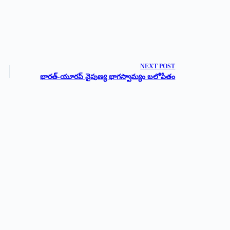
NEXT
POST
భారత్-యూరప్ నైపుణ్య భాగస్వామ్యం బలోపేతం