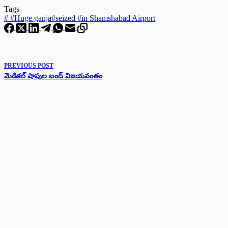
Tags
#
#Huge ganja#seized #in Shamshabad Airport
PREVIOUS
POST
మెడికల్ షాపుల బంద్ విజయవంతం