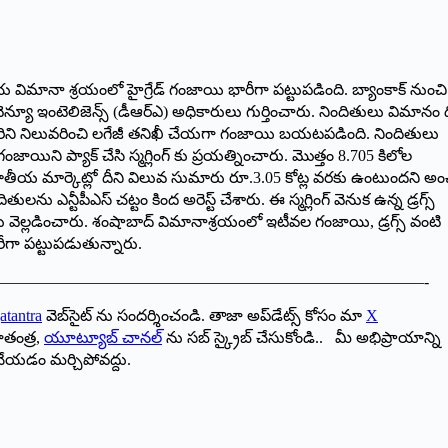
య విమానా శ్రయంలో హైగ్రేడ్ గంజాయి భారీగా పట్టుపడింది. బ్యాంకాక్ నుంచి
వెన్యూ ఇంటెలిజెన్స్ (డీఆర్ఎ) అధికారులు గుర్తించారు. నిందితులు విమానం 
రిని నిలువరించి లగేజీ తనిఖీ చేయగా గంజాయి బయటపడింది. నిందితులు
 గంజాయిని ప్యాక్ చేసి స్మగ్లింగ్ కు ప్రయత్నించారు. మొత్తం 8.705 కిలోల
్జాతీయ మార్కెట్లో దీని విలువ సుమారు రూ.3.05 కోట్ల వరకు ఉంటుందని అ
 ఎన్టీపీఎస్ చట్టం కింద అరెస్ట్ చేశారు. ఈ స్మగ్లింగ్ వెనుక ఉన్న డ్రగ్స్
్లు వెల్లడించారు. శంషాబాద్ విమానాశ్రయంలో ఇటీవల గంజాయి, డ్రగ్స్ వంటి
ారీగా పట్టుపడుతున్నారు.
———————————————————————————-
atantra
వెబ్‌సైట్ ను సందర్శించండి. తాజా అప్‌డేట్స్ కోసం మా
X
ాతంత్ర,
యూట్యూబ్ చానల్
ను సబ్ స్క్రైబ్ చేసుకోండి.. మీ అభిప్రాయాన్ని
చేయడం మర్చిపోవద్దు.