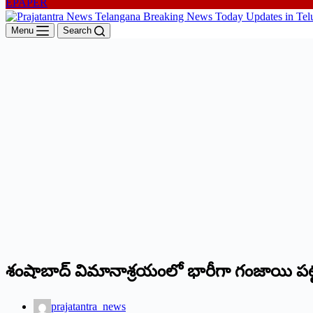
EPAPER
Menu
Search
శంషాబాద్ విమానాశ్రయంలో భారీగా గంజాయి పట్
prajatantra_news