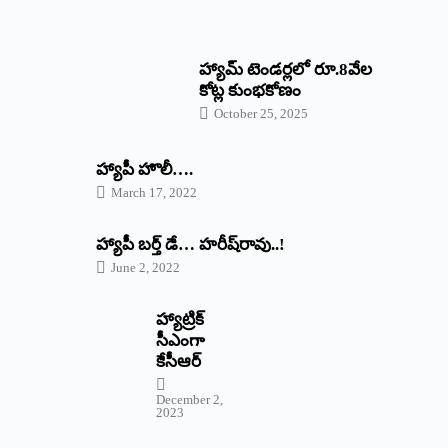
హ్యామ్‌ ‌టెండర్లలో రూ.8వేల
కోట్ల కుంభకోణం
October 25, 2025
హ్యాపీ హొలీ….
March 17, 2022
హ్యాపీ బర్త్ ‌డే… హరీష్‌రావు..!
June 2, 2022
హ్యాట్రిక్‌
‌సీఎంగా
కేసీఆర్‌
December 2,
2023