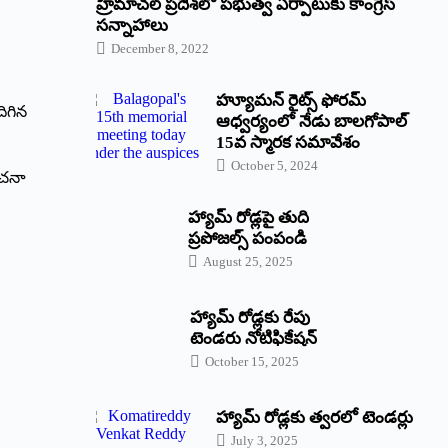
‌హ్రిమాచల్‌ ‌ప్రదేశ్‌లో పభుత్వ ఏర్పాటుకు కాంగ్రెస్‌
‌సన్నాహాలు
December 8, 2022
హ్యూమన్‌ రైట్స్‌ ఫోరమ్‌
దిగిన
ఆధ్వర్యంలో నేడు బాలగోపాల్‌
15వ స్మారక సమావేశం
October 5, 2024
ంచనా
హ్యామ్‌ రోడ్లపై తుది
ప్రపోజల్స్‌ పంపండి
August 25, 2025
హ్యామ్‌ రోడ్లకు రేపు
టెండరు నోటిఫికేషన్‌
October 15, 2025
హ్యామ్‌ రోడ్లకు త్వరలో టెండర్లు
July 3, 2025