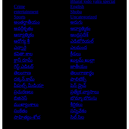
Bharat jodo yatra special
Crime
English
entertainment
Shoba
Sports
Uncategorized
అంతర్జాతీయం
అరుగు
అవర్గీకృతం
ఆద్యాత్మికం
ఆధ్యాత్మికం
ఆంధ్రప్రదేశ్
ఆరోగ్య శ్రీ
ఎడిటోరియల్
ఎన్నారై
ఎలమంద
కవితా శాల
క్రీడలు
క్లాస్ రూమ్
ఖుల్లమ్ ఖుల్లా
గెస్ట్ ఎడిటర్
జాతీయం
తెలంగాణ
తెలంగాణార్థం
దక్కన్.కామ్
పాలిటిక్స్
పీపుల్స్ ‌మీడియా
పెన్ డ్రైవ్
ప్రచురణలు
ప్రత్యేక వ్యాసాలు
బిజినెస్
బొమ్మా బొరుసు
ముఖ్యాంశాలు
శీర్షికలు
సంకేతం
సన్నివేశం
సాహిత్యం-శోభ
సిల్ సిల
Copyright © 2026 - Prajatantra