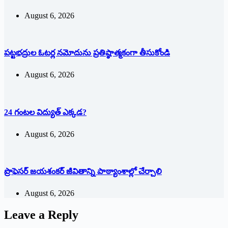
August 6, 2026
పట్టభద్రుల ఓటర్ల నమోదును ప్రతిష్ఠాత్మకంగా తీసుకోండి
August 6, 2026
24 గంటల విద్యుత్ ఎక్కడ?
August 6, 2026
ప్రొఫెసర్ జయశంకర్ జీవితాన్ని పాఠ్యాంశాల్లో చేర్చాలి
August 6, 2026
Leave a Reply