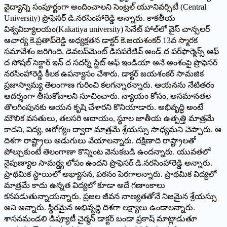
వైద్యాన్ని సంపూర్ణంగా అందించాలని సెంట్రల్‌ యూనివర్సిటీ (Central
University) ప్రొఫెసర్‌ డి.నరసింహారెడ్డి అన్నారు. కాకతీయ
విశ్వవిద్యాలయం(Kakatiya university) సెనేట్‌ హాల్‌లో వైస్‌ చాన్సలర్‌
ఆచార్య కె.ప్రతాప్‌రెడ్డి అధ్యక్షతన డాక్టర్‌ కె.జయశంకర్‌ 13వ స్మారక
సమావేశం జరిగింది. డెవలప్‌మెంట్‌ డిసపరేటివ్‌ అండ్‌ ద పర్‌ఫార్మెన్స్‌ ఆఫ్‌
ద సోషల్‌ సెక్టార్‌ ఇన్‌ ద సదర్న్‌ స్టేట్‌ ఆఫ్‌ ఇండియా అనే అంశంపై ప్రొఫెసర్‌
నరసింహారెడ్డి కీలక ఉపన్యాసం చేశారు. డాక్టర్‌ జయశంకర్‌ సామజిక
ప్రజాస్వామ్య తెలంగాణ గురించి కలగన్నారన్నారు. ఆయనను నేటితరం
ఆదర్శంగా తీసుకోవాలని సూచించారు. న్యాయం కోసం, అసమానతల
తొలగింపునకు ఆయన కృషి చేశారని కొనియాడారు. అభివృద్ధి అంటే
మౌలిక వసతులు, తలసరి ఆదాయం, స్థూల జాతీయ ఉత్పత్తి మాత్రమే
కాదని, విద్య, ఆరోగ్యం ద్వారా మాత్రమే శ్రేయస్సు సాధ్యమని చెప్పారు. ఆ
దిశగా రాష్ట్రాలు అడుగులు వేయాలన్నారు. దక్షిణాది రాష్ట్రాలతో
పోల్చుకుంటే తెలంగాణా కొన్నింట వెనుకబడి ఉందన్నారు. యువతలో
నైపుణ్యాల సామర్ధ్య లోపం ఉందని ప్రొఫెసర్‌ డి.నరసింహారెడ్డి అన్నారు.
ప్రాథమిక స్థాయిలో అభ్యాసన, పఠనం పెరగాలన్నారు. ప్రాథమిక విద్యలో
మాత్రమే కాదు ఉన్నత విద్యలో కూడా అదే గణాంకాలు
కనపడుతున్నాయన్నారు. ప్రజల జీవన నాణ్యతతోనే నిజమైన శ్రేయస్సు
అని అన్నారు. స్థిరమైన అభివృద్ధి దిశగా లక్ష్యాలు ఉండాలన్నారు.
శాసనమండలి డిప్యూటీ చైర్మన్‌ డాక్టర్‌ బండా ప్రకాష్‌ మాట్లాడుతూ