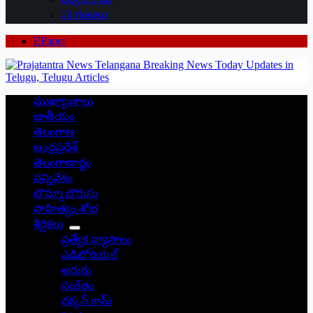
24 గంటలు
EPaper
ముఖ్యాంశాలు
జాతీయం
తెలంగాణ
ఆంధ్రప్రదేశ్
తెలంగాణార్థం
సన్నివేశం
బొమ్మా బొరుసు
సాహిత్యం-శోభ
శీర్షికలు
ప్రత్యేక వ్యాసాలు
ఎడిటోరియల్
అరుగు
సంకేతం
దక్కన్.కామ్