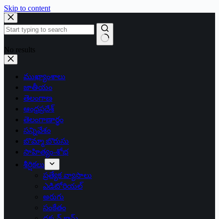
Skip to content
No results
ముఖ్యాంశాలు
జాతీయం
తెలంగాణ
ఆంధ్రప్రదేశ్
తెలంగాణార్థం
సన్నివేశం
బొమ్మా బొరుసు
సాహిత్యం-శోభ
శీర్షికలు
ప్రత్యేక వ్యాసాలు
ఎడిటోరియల్
అరుగు
సంకేతం
దక్కన్.కామ్