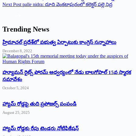
Next
Post
palle nidra: దూది వెంకటాపురంలో కలెక్టర్‌ పల్లె నిద్ర
Trending News
‌హ్రిమాచల్‌ ‌ప్రదేశ్‌లో పభుత్వ ఏర్పాటుకు కాంగ్రెస్‌ ‌సన్నాహాలు
December 8, 2022
హ్యూమన్‌ రైట్స్‌ ఫోరమ్‌ ఆధ్వర్యంలో నేడు బాలగోపాల్‌ 15వ స్మారక
సమావేశం
October 5, 2024
హ్యామ్‌ రోడ్లపై తుది ప్రపోజల్స్‌ పంపండి
August 25, 2025
హ్యామ్‌ రోడ్లకు రేపు టెండరు నోటిఫికేషన్‌