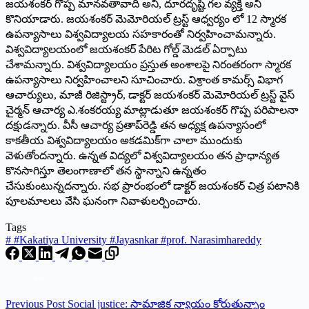
జయశంకర్‌ గొప్ప మానవతావాది అని, దూరదృష్టి గల వ్యక్తి అని
కొనియాడారు. జయశంకర్‌ మెమోరియల్‌ ట్రస్ట్‌ ఆధ్వర్యం లో 12 స్మారక
ఉపన్యాసాలు విశ్వవిద్యాలయ సహకారంతో నిర్వహించామన్నారు.
విశ్వవిద్యాలయంలో జయశంకర్‌ పేరిట గోల్డ్‌ మెడల్‌ ఏర్పాటు
చేశామన్నారు. విశ్వవిద్యాలయం ప్రస్తుత అంశాలపై నిరంతరంగా స్మారక
ఉపన్యాసాలు నిర్వహించాలని సూచించారు. విశ్రాంత కామర్స్‌ విభాగ
ఆచార్యులు, మాజీ రిజిస్ట్రార్‌, డాక్టర్‌ జయశంకర్‌ మెమోరియల్‌ ట్రస్ట్‌ వైస్‌
చైర్మన్‌ ఆచార్య ఎ.శంకరయ్య మాట్లాడుతూ జయశంకర్‌ గొప్ప పరిపాలనా
దక్షుడన్నారు. వీసీ ఆచార్య ప్రతాప్‌రెడ్డి తన అధ్యక్ష ఉపన్యాసంలో
కాకతీయ విశ్వవిద్యాలయం అకడమిక్‌గా చాలా ముందుకు
వెళుతోందన్నారు. ఉన్నత విద్యలో విశ్వవిద్యాలయం తన ప్రాధాన్యత
కొనసాగిస్తూ తెలంగాణాలో తన స్థాన్నాని ఉన్నతం
చేసుకుంటున్నదన్నారు. సభ ప్రారంభంలో డాక్టర్‌ జయశంకర్‌ చిత్ర పటానికి
పూలమాలలు వేసి ఘనంగా నివాళులర్పించారు.
Tags
#
#Kakatiya University #Jayasnkar #prof. Narasimhareddy
Previous
Post
Social justice: సామాజిక న్యాయం కోరుతున్నాం