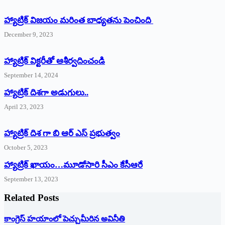
హ్యాట్రిక్ విజయం మరింత బాధ్యతను పెంచింది
December 9, 2023
హ్యాట్రిక్‌ ‌విక్టరీతో ఆశీర్వదించండి
September 14, 2024
‌హ్యాట్రిక్‌ ‌దిశగా అడుగులు..
April 23, 2023
హ్యాట్రిక్ దిశ గా బి ఆర్ ఎస్ ప్రభుత్వం
October 5, 2023
హ్యాట్రిక్‌ ‌ఖాయం…మూడోసారి సీఎం కేసీఆరే
September 13, 2023
Related Posts
కాంగ్రెస్ హయాంలో పెచ్చుమీరిన అవినీతి