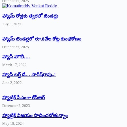
October 15, 2025
హ్యామ్‌ రోడ్లకు త్వరలో టెండర్లు
July 3, 2025
హ్యామ్‌ ‌టెండర్లలో రూ.8వేల కోట్ల కుంభకోణం
October 25, 2025
హ్యాపీ హొలీ….
March 17, 2022
హ్యాపీ బర్త్ ‌డే… హరీష్‌రావు..!
June 2, 2022
హ్యాట్రిక్‌ ‌సీఎంగా కేసీఆర్‌
December 2, 2023
హ్యాట్రిక్‌ విజయం సాధించబోతున్నాం
May 18, 2024