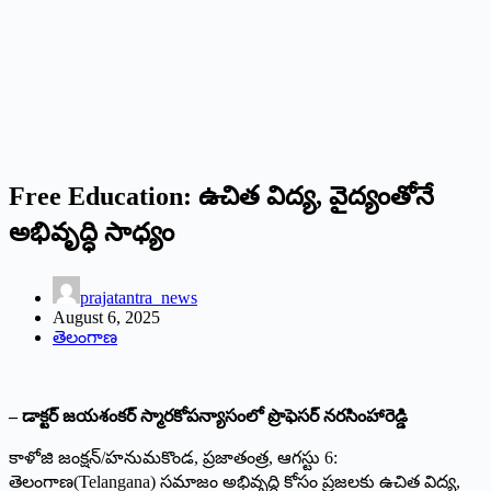
Free Education: ఉచిత విద్య, వైద్యంతోనే
అభివృద్ధి సాధ్యం
prajatantra_news
August 6, 2025
తెలంగాణ
– డాక్టర్‌ జయశంకర్‌ స్మారకోపన్యాసంలో ప్రొఫెసర్‌ నరసింహారెడ్డి
కాళోజి జంక్షన్‌/హనుమకొండ, ప్రజాతంత్ర, ఆగస్టు 6:
తెలంగాణ(Telangana) సమాజం అభివృద్ధి కోసం ప్రజలకు ఉచిత విద్య,