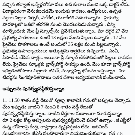
వచ్చిన తర్వాత ఇన్నేళ్లలోనూ పలు ఉప కులాల నుంచి ఒక్క డాక్టర్ లేరు..
విద్యాపరంగా వెనుకబడడమే ఇందుకు కారణం. ఉద్యోగులు, ఉన్నత
వర్గాల పిల్లలు నర్సరీ, ఎల్‌కేజీ, యూకేజీకి వెళుతున్నారు.. ప్రభుత్వ
పాఠశాల్లలో ఒకటో తరగతి నుంచి మొదలుపెడుతున్నారు.. దీన్ని
మార్చేందుకు మేం ప్రీ స్కూల్స్‌ను ప్రవేశపెడుతున్నాం.. మా దగ్గర 27 వేల
ప్రభుత్వ పాఠశాలలు ఉంటే 18 లక్షలు మంది పిల్లలు ఉన్నారు.. 12 వేల
ప్రైవేటు పాఠశాలలు ఉంటే అందులో 35 లక్షల మంది పిల్లలున్నారు.
ప్రభుత్వ ఉపాధ్యాయులు అత్యుత్తమ అర్హతలు ఉన్నవారు.. ఎంఏ,
పీహెచ్‌డీ చేసిన వాళ్లు.. అయినా ప్రీ స్కూల్ లేకపోవడంతో పిల్లలు రావడం
లేదు. ప్రైవేటు స్కూళ్లకు ట్రాన్స్‌పోర్ట్ సౌకర్యం ఉంది. మేం కూడా ట్రాన్స్‌పోర్ట్
ఇవ్వడంతోపాటు పిల్లలకు టిఫిన్, మధ్యాహ్న భోజనం ఇస్తున్నాం.. మా
టీచర్లను సింగపూర్‌తోపాటు ఇతర దేశాల అధ్యయనానికి పంపించాను.
అప్పులను పునర్వ్యవస్థీకరిస్తున్నాం
11-11.50 శాతం వడ్డీ రేటుతో స్వల్ప కాలానికి గతంలో అప్పులు తెచ్చారు.
మేం ఇప్పుడు వాటిని 7 నుంచి 8 శాతం వడ్డీ రేటుతో
పునర్వ్యవస్థీకరిస్తున్నాం.. వాటిని దీర్ఘకాల రుణాలుగా మారుస్తున్నాం.
రూ.2 లక్షల కోట్ల అప్పులను పునర్వ్యవస్థీకరించే పనిలో ఉన్నాం.. జీఎస్టీలో
ఉన్న లోపాలపై కేంద్ర, రాష్ట్రాలు దృష్టిపెట్టడం లేదు. అరవింద్
సుబ్రహ్మణ్యాన్ని జీఎస్టీ సలహాదారుగా నియమించుకున్నాం. గత 7-8