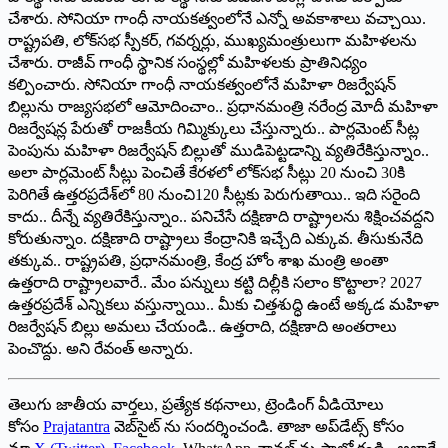
చేశారు. సోనియా గాంధీ నాయకత్వంలోనే ఎన్నో అవకాశాలు వచ్చాయి.
రాష్ట్రపతి, లోక్‌సభ స్పీకర్, గవర్నర్లు, ముఖ్యమంత్రులుగా మహిళలను
చేశారు. రాజీవ్ గాంధీ స్థానిక సంస్థల్లో మహిళలకు ప్రాతినిధ్యం
కల్పించారు. సోనియా గాంధీ నాయకత్వంలోనే మహిళా రిజర్వేషన్
బిల్లును రాజ్యసభలో ఆమోదించాం.. ప్రధానమంత్రి నరేంద్ర మోదీ మహిళా
రిజర్వేషన్ల పేరుతో రాజకీయ గిమ్మిక్కులు చేస్తున్నారు.. పార్లమెంట్ సీట్ల
పెంపును మహిళా రిజర్వేషన్ బిల్లుతో ముడిపెట్టడాన్ని వ్యతిరేకిస్తున్నాం..
అలా పార్లమెంట్ సీట్లు పెంచితే కేరళలో లోక్‌సభ సీట్లు 20 నుంచి 30కి
పెరిగితే ఉత్తరప్రదేశ్‌లో 80 నుంచి120 సీట్లకు పెరుగుతాయి.. ఇది సరైంది
కాదు.. దీన్నే వ్యతిరేకిస్తున్నాం.. పనిచేసే దక్షిణాది రాష్ట్రాలను శిక్షించవద్దని
కోరుతున్నాం. దక్షిణాది రాష్ట్రాలు కేంద్రానికి ఇచ్చేది ఎక్కువ. తీసుకునేది
తక్కువ.. రాష్ట్రపతి, ప్రధానమంత్రి, కేంద్ర హోం శాఖ మంత్రి అంతా
ఉత్తరాది రాష్ట్రాలవారే.. మేం పన్నులు కట్టి దిల్లీకి సలాం కొట్టాలా? 2027
ఉత్తరప్రదేశ్ ఎన్నికలు వస్తున్నాయి.. మీకు చిత్తశుద్ధి ఉంటే అక్కడ మహిళా
రిజర్వేషన్ బిల్లు అమలు చేయండి.. ఉత్తరాది, దక్షిణాది అంతరాలు
పెంచొద్దు. అని రేవంత్ అన్నారు.
తెలుగు జాతీయ వార్తలు, ప్రత్యేక కథనాలు, ట్రెండింగ్ వీడియోలు
కోసం
Prajatantra
వెబ్‌సైట్ ను సందర్శించండి. తాజా అప్‌డేట్స్ కోసం