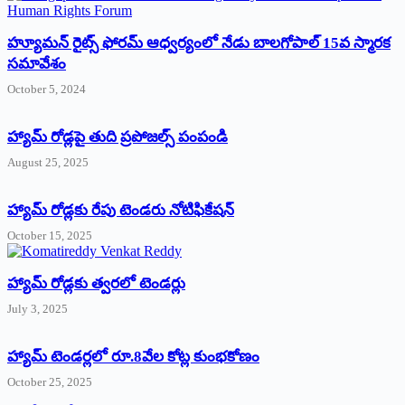
హ్యూమన్‌ రైట్స్‌ ఫోరమ్‌ ఆధ్వర్యంలో నేడు బాలగోపాల్‌ 15వ స్మారక
సమావేశం
October 5, 2024
హ్యామ్‌ రోడ్లపై తుది ప్రపోజల్స్‌ పంపండి
August 25, 2025
హ్యామ్‌ రోడ్లకు రేపు టెండరు నోటిఫికేషన్‌
October 15, 2025
హ్యామ్‌ రోడ్లకు త్వరలో టెండర్లు
July 3, 2025
హ్యామ్‌ ‌టెండర్లలో రూ.8వేల కోట్ల కుంభకోణం
October 25, 2025