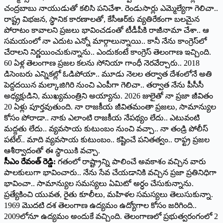
చంద్రబాబు నాయుడుతో కలిసి పనిచేశా. రెండుసార్లు ఎమ్మెల్యేగా గెలిచా..
రాష్ట్ర విభజన, స్థానిక కారణాలతో, కేసీఆర్‌కు వ్యతిరేకంగా బలమైన
పోరాటం కావాలని ప్రజలు భావించడంతో టీడీపీకి రాజీనామా చేశా.. ఆ
సమయంలో నా ఎదుట ఎన్నో మార్గాలున్నాయి.. కానీ నేను కాంగ్రెస్‌లో
చేరాలని నిర్ణయించుకున్నాను.. ఎందుకంటే కాంగ్రెస్ తెలంగాణ ఇచ్చింది.
60 ఏళ్ల తెలంగాణ ప్రజల కలను సోనియా గాంధీ నెరవేర్చారు.. 2018
డిసెంబరు ఎన్నికల్లో ఓడిపోయా.. మూడు నెలల తర్వాత దేశంలోనే అతి
పెద్దదయిన మల్కాజిగిరి నుంచి ఎంపీగా గెలిచా.. తర్వాత నేను పీసీసీ
అధ్యక్షుడిని, ముఖ్యమంత్రిని అయ్యాను. 2026 జులైతో నా ప్రజా జీవితం
20 ఏళ్లు పూర్తవుతుంది. నా రాజకీయ జీవితమంతా ప్రజలు, సామాన్యుల
కోసం పోరాడా.. నాకు ఎలాంటి రాజకీయ నేపథ్యం లేదు.. ఎటువంటి
మద్దతు లేదు.. వ్యవసాయ కుటుంబం నుంచి వచ్చా.. నా తండ్రి పోలీస్
పటేల్.. మాది వ్యవసాయ కుటుంబం.. కష్టించే పనితత్వం.. రాఫ్ట్ర ప్రజల
ఆశీర్వాదంతో ఈ స్థాయికి వచ్చా.
సీఎం రేవంత్ రెడ్డి:
గతంలో రాష్ట్రాన్ని పాలించే అవకాశం వచ్చిన వారు
పాలకులుగా భావించారు.. నేను సేవ చేయడానికి వచ్చిన ప్రజా ప్రతినిధిగా
భావించా.. సామాన్యుల సమస్యలు ఏమిటో అర్ధం చేసుకున్నాను.
ప్రత్యేకించి యువత, రైతు కూలీలు, మహిళల సమస్యలు తెలుసుకున్నా.
1969 మొదటి దశ తెలంగాణ ఉద్యమం ఉద్యోగాల కోసం జరిగింది..
2009లోనూ ఉద్యమం అందుకే వచ్చింది. తెలంగాణలో ప్రభుత్వరంగంలో 2