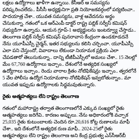
లక్షలు ఉద్యోగాలు ఖాళీగా ఉన్నాయి. కేసీఆర్ ఆ సమస్యను
పరిష్కరించలేదు.. పీసీసీ అధ్యక్షునిగా ప్రతి నియోజకవర్గంలో పర్యటించా..
పాదయాత్ర చేశా.. యువత సమస్యను, వాళ్ల ఆవేదనను అర్ధం
చేసుకున్నా. గతంలో ఒక ఆర్‌ఎంపీ డాక్టర్ రాష్ట్ర పబ్లిక్ సర్వీస్ కమిషన్
సభ్యుడిగా ఉన్నాడు. ఆయన గ్రూప్-1 అభ్యర్థులను ఇంటర్వ్యూ చేస్తాడు..
తెలంగాణ పబ్లిక్ సర్వీస్ కమిషన్ పునరావాస కేంద్రంగా ఉండకూడదనే
నేను యూపీఎస్సీ చైర్మన్, ఇతర సభ్యులను కలిసి చర్చించా. యూపీఎస్సీ
ఎలా పని చేస్తుందో, వివాదాలు లేకుండా నియామక ప్రక్రియ ఎలా
చేపడతారో తెలుసుకున్నా.. దాన్ని టీజీపీఎస్సీలో అమలు చేశా.. 15 నెలల్లో
మేం 67,760 ఉద్యోగాలు ఇచ్చాం.. దేశంలోనే అత్యధిక సంఖ్యలో
ఉద్యోగాలు ఇచ్చాం.. రెండు వారాల క్రితం నోటిఫికేషన్లు ఇచ్చాం.. త్వరలోనే
5 వేల పోలీసు ఉద్యోగ నియామకాల నోటిఫికేషన్ ఇవ్వబోతున్నాం.. మా
యువత ఇప్పుడు ఉద్యోగాలకు సిద్ధమవుతున్నారు.
రైతు ఆత్మహత్యలు లేని రాష్ట్రం తెలంగాణ
గతంలో మహారాష్ట్ర తర్వాత తెలంగాణలోనే ఎక్కువ సంఖ్యలో రైతు
ఆత్మహత్యలు జరిగేవి.. కారణం అప్పులు. నేను అధికారంలోకి వచ్చాక
25,035 రైతు కుటుంబాలకు చెందిన రూ.20,616 కోట్ల రుణాలను మాఫీ
చేశా.. ఇది దేశంలోనే అత్యధిక రుణ మాఫీ.. 2024-25లో రైతు
ఆత్మహత్యలు లేని రాష్ట్రం తెలంగాణ అని కేంద్ర ప్రభుత్వ ఎన్‌సీఆర్‌బీ