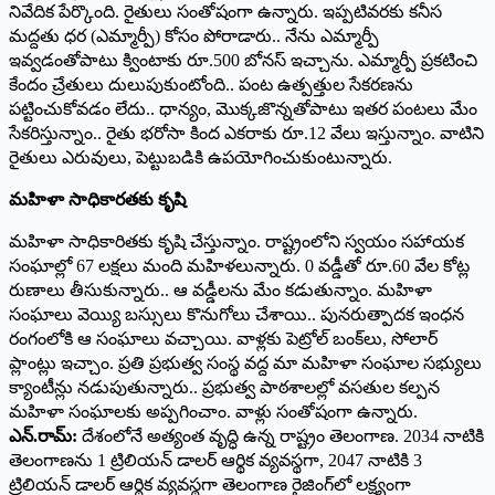
నివేదిక పేర్కొంది. రైతులు సంతోషంగా ఉన్నారు. ఇప్పటివరకు కనీస
మద్దతు ధర (ఎమ్మార్పీ) కోసం పోరాడారు.. నేను ఎమ్మార్పీ
ఇవ్వడంతోపాటు క్వింటాకు రూ.500 బోనస్ ఇచ్చాను. ఎమ్మార్పీ ప్రకటించి
కేందం చ్రేతులు దులుపుకుంటోంది.. పంట ఉత్పత్తుల సేకరణను
పట్టించుకోవడం లేదు.. ధాన్యం, మొక్కజొన్నతోపాటు ఇతర పంటలు మేం
సేకరిస్తున్నాం.. రైతు భరోసా కింద ఎకరాకు రూ.12 వేలు ఇస్తున్నాం. వాటిని
రైతులు ఎరువులు, పెట్టుబడికి ఉపయోగించుకుంటున్నారు.
మహిళా సాధికారతకు కృషి
మహిళా సాధికారితకు కృషి చేస్తున్నాం. రాష్ట్రంలోని స్వయం సహాయక
సంఘాల్లో 67 లక్షలు మంది మహిళలున్నారు. 0 వడ్డీతో రూ.60 వేల కోట్ల
రుణాలు తీసుకున్నారు.. ఆ వడ్డీలను మేం కడుతున్నాం. మహిళా
సంఘాలు వెయ్యి బస్సులు కొనుగోలు చేశాయి.. పునరుత్పాదక ఇంధన
రంగంలోకి ఆ సంఘాలు వచ్చాయి. వాళ్లకు పెట్రోల్ బంక్‌లు, సోలార్
ప్లాంట్లు ఇచ్చాం. ప్రతి ప్రభుత్వ సంస్థ వద్ద మా మహిళా సంఘాల సభ్యులు
క్యాంటీన్లు నడుపుతున్నారు.. ప్రభుత్వ పాఠశాలల్లో వసతుల కల్పన
మహిళా సంఘాలకు అప్పగించాం. వాళ్లు సంతోషంగా ఉన్నారు.
ఎన్.రామ్:
దేశంలోనే అత్యంత వృద్ధి ఉన్న రాష్ట్రం తెలంగాణ. 2034 నాటికి
తెలంగాణను 1 ట్రిలియన్ డాలర్ ఆర్థిక వ్యవస్థగా, 2047 నాటికి 3
ట్రిలియన్ డాలర్ ఆర్థిక వ్యవస్థగా తెలంగాణ రైజింగ్‌లో లక్ష్యంగా