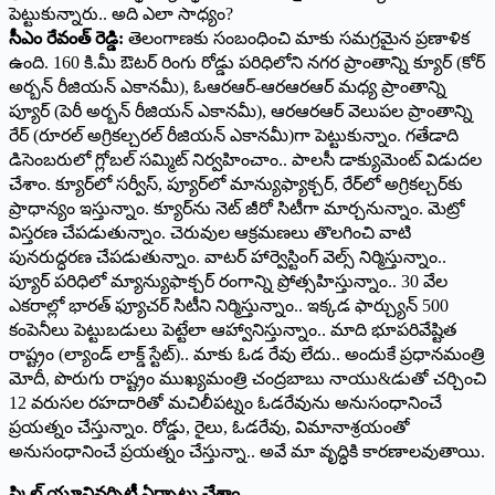
పెట్టుకున్నారు.. అది ఎలా సాధ్యం?
సీఎం రేవంత్ రెడ్డి:
తెలంగాణకు సంబంధించి మాకు సమగ్రమైన ప్రణాళిక
ఉంది. 160 కి.మీ ఔటర్ రింగు రోడ్డు పరిధిలోని నగర ప్రాంతాన్ని క్యూర్ (కోర్
అర్బన్ రీజియన్ ఎకానమీ), ఓఆరఆర్-ఆరఆరఆర్ మధ్య ప్రాంతాన్ని
ప్యూర్ (పెరీ అర్బన్ రీజియన్ ఎకానమీ), ఆరఆరఆర్ వెలుపల ప్రాంతాన్ని
రేర్ (రూరల్ అగ్రికల్చరల్ రీజియన్ ఎకానమీ)గా పెట్టుకున్నాం. గతేడాది
డిసెంబరులో గ్లోబల్ సమ్మిట్ నిర్వహించాం.. పాలసీ డాక్యుమెంట్ విడుదల
చేశాం. క్యూర్‌లో సర్వీస్, ప్యూర్‌లో మాన్యుఫ్యాక్చర్, రేర్‌లో అగ్రికల్చర్‌కు
ప్రాధాన్యం ఇస్తున్నాం. క్యూర్‌ను నెట్ జీరో సిటీగా మార్చనున్నాం. మెట్రో
విస్తరణ చేపడుతున్నాం. చెరువుల ఆక్రమణలు తొలగించి వాటి
పునరుద్ధరణ చేపడుతున్నాం. వాటర్ హార్వెస్టింగ్ వెల్స్ నిర్మిస్తున్నాం..
ప్యూర్ పరిధిలో మ్యాన్యుఫాక్చర్ రంగాన్ని ప్రోత్సహిస్తున్నాం.. 30 వేల
ఎకరాల్లో భారత్ ఫ్యూచర్ సిటీని నిర్మిస్తున్నాం.. ఇక్కడ ఫార్చ్యున్ 500
కంపెనీలు పెట్టుబడులు పెట్టేలా ఆహ్వానిస్తున్నాం.. మాది భూపరివేష్టిత
రాష్ట్రం (ల్యాండ్ లాక్డ్ స్టేట్).. మాకు ఓడ రేవు లేదు.. అందుకే ప్రధానమంత్రి
మోదీ, పొరుగు రాష్ట్రం ముఖ్యమంత్రి చంద్రబాబు నాయు&డుతో చర్చించి
12 వరుసల రహదారితో మచిలీపట్నం ఓడరేవును అనుసంధానించే
ప్రయత్నం చేస్తున్నాం. రోడ్డు, రైలు, ఓడరేవు, విమానాశ్రయంతో
అనుసంధానించే ప్రయత్నం చేస్తున్నా.. అవే మా వృద్ధికి కారణాలవుతాయి.
స్కిల్ యూనివర్సిటీ ఏర్పాటు చేశాం