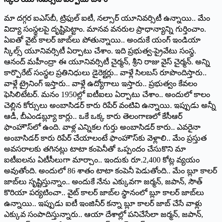
మా దగ్గర ఐఎస్‌బీ, ట్రిఫుల్ ఐటీ, నల్సార్ యూనివర్సిటీ ఉన్నాయి.. మేం
విద్యా సంస్థలపై దృష్టిపెట్టాం. మానవ వనరుల ప్రాధాన్యాన్ని గుర్తించాం.
ఏఐతో వైట్ కాలర్ జాబ్‌లు పోతున్నాయి.. అందుకే యంగ్ ఇండియా
స్కిల్స్ యూనివర్సిటీ ఏర్పాటు చేశాం. ఇది ప్రభుత్వ-ప్రైవేటు సంస్థ.
ఆనంద్ మహీంద్రా ఈ యూనివర్సిటీ చైర్మన్, శ్రీని రాజు వైస్ చైర్మన్. అన్ని
కార్పొరేట్ సంస్థల ప్రతినిధులు డైరెక్టర్లు.. వాళ్లే సిలబస్ రూపొందిస్తారు..
వాళ్లే ట్రైనింగ్ ఇస్తారు.. వాళ్లే ఉద్యోగాలు ఇస్తారు.. ప్రభుత్వం కేవలం
ఫెసిలిటేటర్. మనం 1950ల్లో ఐటీఐలు ఏర్పాటు చేశాం.. అందులో కాలం
చెల్లిన కోర్సులు అంబాసిడర్ కారు రిపేర్ వంటివి ఉన్నాయి. ఇప్పుడు అన్నీ
ఆడీ, బీఎండబ్ల్యూ కార్లు.. ఒకే ఒక్క కారు తెలంగాణలో కేసీఆర్
ఫాంహౌస్‌లో ఉంది. వాళ్ల ఎన్నికల గుర్తు అంబాసిడర్ కారు.. ఎవరైనా
అంబాసిడర్ కారు రిపేర్ చేయాలంటే ఫాంహౌస్‌కు వెళ్లాలి.. మేం ప్రస్తుత
అవసరాలకు తగినట్లు టాటా కంపెనీతో ఒప్పందం చేసుకొని మా
ఐటీఐలను ఏటీసీలుగా మార్చాం.. ఇందుకు రూ.2,400 కోట్ల వ్యయం
అవుతోంది. అందులో 86 శాతం టాటా కంపెనీ పెడుతోంది.. మేం బ్లూ కాలర్
జాబ్‌లు సృష్టిస్తున్నాం.. అందుకే నేను ఎక్కువగా జర్మన్, జపాన్, సౌత్
కొరియా పర్యటించా.. వైట్ కాలర్ జాబ్‌ల స్థానంలో బ్లూ కాలర్ జాబ్‌లు
ఉన్నాయి.. ఇప్పుడు ఐటీ ఇంజినీర్ కన్నా బ్లూ కాలర్ జాబ్ చేసే వాళ్లు
ఎక్కువ సంపాదిస్తున్నారు.. ఆయా దేశాల్లో పనిచేసేలా జర్మన్, జపాన్,