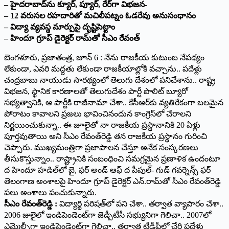
– హైదరాబాద్‌ను క్యూర్, ప్యూర్, రేర్‌గా విభజన-
– 12 వరుసల రహదారితో మచిలీపట్నం ఓడరేవు అనుసంధానం
– విద్యా వ్యవస్థ మార్పుపై దృష్టిపెట్టాం
– హిందూ గ్రూప్ డైరెక్టర్ రామ్‌తో సీఎం రేవంత్
బెంగళూరు, ప్రజాతంత్ర, జూన్ 6 : నేను రాజకీయ కుటుంబ నేపథ్యం
లేకుండా, ఎవరి మద్దతు లేకుండా రాజకీయాల్లోకి వచ్చాను.. పదేళ్లు
చంద్రబాబు నాయుడు సారథ్యంలో తెలుగు దేశంలో పనిచేశాను.. రాష్ట్ర
విభజన, స్థానిక కారణాలతో తెలుగుదేశం పార్టీ పొలిట్ బ్యూరో
సభ్యత్వానికి, ఆ పార్టీకి రాజీనామా చేశా.. కేసీఆర్‌కు వ్యతిరేకంగా బలమైన
పోరాటం కావాలని ప్రజలు భావించినందున కాంగ్రెస్‌లో చేరాలని
నిర్ణయించుకున్నా.. ఈ జూలైతో నా రాజకీయ ప్రస్థానానికి 20 ఏళ్లు
పూర్తవుతాయి అని సీఎం రేవంత్‌రెడ్డి త‌న రాజ‌కీయ ప్ర‌స్థానం గురించి
చెప్పారు. ముఖ్యమంత్రిగా ప్రజాపాలన చేస్తూ అనేక సంస్కరణలు
తీసుకొస్తున్నాం.. రాష్ట్రానికి సంబంధించి సమగ్రమైన ప్రణాళిక ఉందంటూ
ద హిందూ హడిల్‌లో బై, ఫర్ అండ్ ఆఫ్ ద పీపుల్- గుడ్ గవర్నెన్స్ ఫర్
తెలంగాణ అంశాలపై హిందూ గ్రూప్ డైరెక్టర్ ఎన్.రామ్‌తో సీఎం రేవంత్‌రెడ్డి
పలు అంశాలు పంచుకున్నారు.
సీఎం రేవంత్‌రెడ్డి :
విద్యార్థి పరిషత్‌లో పని చేశా.. తర్వాత వ్యాపారం చేశా..
2006 జులైలో ఇండిపెండెంట్‌గా జెడ్పీటీసీ సభ్యునిగా గెలిచా.. 2007లో
ఎమ్మెల్సీగా ఇండిపెండెంట్‌గా గెలిచా.. తర్వాత టీడీపీలో చేరి పదేళ్లు