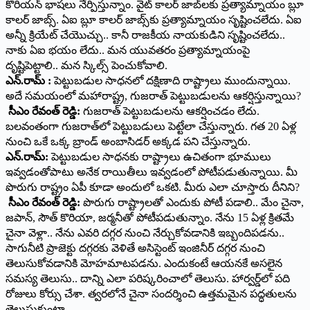
కొరియన్ భాషలు నేర్పిస్తున్నాం. వైట్ కాలర్ జాబ్‌లకు ప్రత్యామ్నాయం బ్లూ
కాలర్ జాబ్స్. ఏఐ బ్లూ కాలర్ జాబ్స్‌కు ప్రత్యామ్నాయం సృష్టించలేదు. ఏఐ
అన్నీ క్రియేట్ చేయొచ్చు.. కానీ రాజకీయ నాయకుడిని సృష్టించలేదు..
నాకు ఏఐ భయం లేదు.. మన యువతరం ప్రత్యామ్నాయంపై
దృష్టిపెట్టాలి.. మన స్కిల్స్ పెంచుకోవాలి.
ఎన్.రామ్ :
పెట్టుబడుల సాధనలో దక్షిణాది రాష్ట్రాలు ముందున్నాయి.
అదే సమయంలో మహారాష్ట్ర, గుజరాత్ పెట్టుబడులను ఆకర్షిస్తున్నాయి?
సీఎం రేవంత్ రెడ్డి:
గుజరాత్ పెట్టుబడులను ఆకర్షించడం లేదు.
బలవంతంగా గుజరాత్‌లో పెట్టుబడులు పెట్టేలా చేస్తున్నారు. గత 20 ఏళ్ల
నుంచి ఒకే ఒక్క బ్రాండ్ అంబాసిడర్ అక్కడ పని చేస్తున్నారు.
ఎన్.రామ్:
పెట్టుబడుల సాధనకు రాష్ట్రాలు ఉచితంగా భూములు
ఇవ్వడంతోపాటు అనేక రాయితీలు ఇవ్వడంలో పోటీపడుతున్నాయి. మీ
పొరుగు రాష్ట్రం ఏపీ కూడా అందులో ఒకటి. మీరు ఎలా చూస్తారు దీనిని?
సీఎం రేవంత్ రెడ్డి:
పొరుగు రాష్ట్రాలతో ఎందుకు పోటీ పడాలి.. మేం చైనా,
జపాన్, సౌత్ కొరియా, జర్మనీతో పోటీపడుతున్నాం. నేను 15 ఏళ్ల క్రితమే
చైనా వెళ్లా.. నేను ఎవరి దగ్గర నుంచి నేర్చుకోవడానికి ఇబ్బందిపడను..
సాగునీటి ప్రాజెక్టు దగ్గరకు వెళితే అసిస్టెంట్ ఇంజినీర్ దగ్గర నుంచి
తెలుసుకోవడానికి మోహమాటపడను. ఎందుకంటే ఆయనకే అసలైన
సమస్య తెలుసు.. దాన్ని ఎలా పరిష్కరించాలో తెలుసు. హార్వర్డ్‌లో పది
రోజులు కోర్సు చేశా. త్వరలోనే చైనా సందర్శించి ఉత్తమమైన పద్ధతులను
తెలుసుకుంటా.