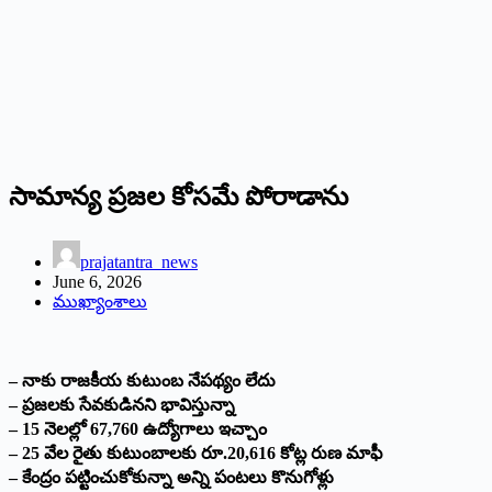
సామాన్య ప్రజల కోసమే పోరాడాను
prajatantra_news
June 6, 2026
ముఖ్యాంశాలు
– నాకు రాజకీయ కుటుంబ నేపథ్యం లేదు
– ప్రజలకు సేవకుడినని భావిస్తున్నా
– 15 నెలల్లో 67,760 ఉద్యోగాలు ఇచ్చాం
– 25 వేల రైతు కుటుంబాలకు రూ.20,616 కోట్ల రుణ మాఫీ
– కేంద్రం పట్టించుకోకున్నా అన్ని పంటలు కొనుగోళ్లు