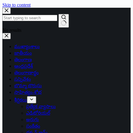
Skip to content
No results
ముఖ్యాంశాలు
జాతీయం
తెలంగాణ
ఆంధ్రప్రదేశ్
తెలంగాణార్థం
సన్నివేశం
బొమ్మా బొరుసు
సాహిత్యం-శోభ
శీర్షికలు
ప్రత్యేక వ్యాసాలు
ఎడిటోరియల్
అరుగు
సంకేతం
దక్కన్.కామ్