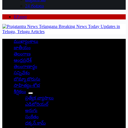
24 గంటలు
EPaper
ముఖ్యాంశాలు
జాతీయం
తెలంగాణ
ఆంధ్రప్రదేశ్
తెలంగాణార్థం
సన్నివేశం
బొమ్మా బొరుసు
సాహిత్యం-శోభ
శీర్షికలు
ప్రత్యేక వ్యాసాలు
ఎడిటోరియల్
అరుగు
సంకేతం
దక్కన్.కామ్