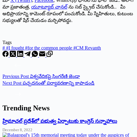
మా
X (Twitter)
,
Facebook
, WhatsApp ఛానల్ ను ఫాలో కండి.. అలాగే
మా ప్రజాతంత్ర,
యూట్యూబ్ చానల్
ను సబ్ స్క్రైబ్ చేసుకోండి.. మీ
అభిప్రాయాన్ని కామెంట్ రూపంలో పంచుకోండి. మీ స్నేహితులు, కుటుంబ
సభ్యులతో షేర్ చేయడం మర్చిపోవద్దు.
Tags
#
#I fought #for the common people #CM Revanth
Previous
Post
విశ్వవేదికపై సింగరేణి జెండా
Next
Post
పచ్చదనంతో పర్యావరణాన్ని కాపాడండి
Trending News
‌హ్రిమాచల్‌ ‌ప్రదేశ్‌లో పభుత్వ ఏర్పాటుకు కాంగ్రెస్‌ ‌సన్నాహాలు
December 8, 2022