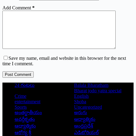
Add Comment
*
Save my name, email and website in this browser for the next
time I comment.
Post Comment
24 గంటలు
Balala Bharatham
Bharat jodo yatra special
Crime
English
entertainment
Shoba
Sports
Uncategorized
అంతర్జాతీయం
అరుగు
అవర్గీకృతం
ఆద్యాత్మికం
ఆధ్యాత్మికం
ఆంధ్రప్రదేశ్
ఆరోగ్య శ్రీ
ఎడిటోరియల్