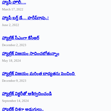
హ్యాపీ హొలీ….
March 17, 2022
హ్యాపీ బర్త్ ‌డే… హరీష్‌రావు..!
June 2, 2022
హ్యాట్రిక్‌ ‌సీఎంగా కేసీఆర్‌
December 2, 2023
హ్యాట్రిక్‌ విజయం సాధించబోతున్నాం
May 18, 2024
హ్యాట్రిక్ విజయం మరింత బాధ్యతను పెంచింది
December 9, 2023
హ్యాట్రిక్‌ ‌విక్టరీతో ఆశీర్వదించండి
September 14, 2024
‌హ్యాట్రిక్‌ ‌దిశగా అడుగులు..