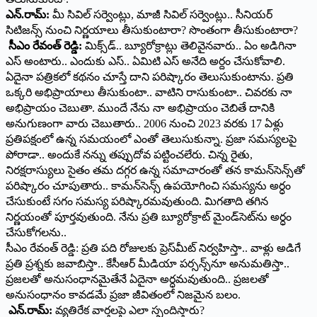
ఎన్.రామ్:
మీ సివిల్ సర్వెంట్లు, మాజీ సివిల్ సర్వెంట్లు.. సీనియర్
సిటిజన్స్ నుంచి నిర్ణయాలు తీసుకుంటారా? సొంతంగా తీసుకుంటారా?
సీఎం రేవంత్ రెడ్డి:
మిక్స్‌డ్.. బ్యూరోక్రాట్లు తెలివైనవారు.. ఏం అడిగినా
ఎస్ అంటారు.. ఎందుకు ఎస్.. ఏమిటి ఎస్ అనేది అర్దం చేసుకోవాలి.
ఏదైనా పత్రికలో కథనం చూస్తే దాని పరిష్కారం తెలుసుకుంటాను. ప్రతి
ఒక్కరి అభిప్రాయాలు తీసుకుంటా.. వాటిని రాసుకుంటా.. చివరకు నా
అభిప్రాయం చెబుతా. ముందే నేను నా అభిప్రాయం చెబితే దానికి
అనుగుణంగా వారు చెబుతారు.. 2006 నుంచి 2023 వరకు 17 ఏళ్లు
ప్రతిపక్షంలో ఉన్న సమయంలో ఎంతో తెలుసుకున్నా. ప్రజా సమస్యలపై
పోరాడా.. అందుకే నన్ను తప్పుదోవ పట్టించలేరు. చిన్న రైతు,
నిరక్షరాస్యులు సైతం తమ దగ్గర ఉన్న సమాచారంతో తన కామన్‌సెన్స్‌తో
పరిష్కారం చూపుతారు.. కామన్‌సెన్స్ ఉపయోగించి సమస్యను అర్ధం
చేసుకుంటే సగం సమస్య పరిష్కారమవుతుంది. మిగతాది తగిన
నిర్ణయంతో పూర్తవుతుంది. నేను ప్రతి బ్యూరోక్రాట్ మైండ్‌సెట్‌ను అర్ధం
చేసుకోగలను..
సీఎం రేవంత్ రెడ్డి: ప్రతి పది రోజులకు ప్రెస్‌మీట్ నిర్వహిస్తా.. వాళ్లు అడిగే
ప్రతి ప్రశ్నకు జవాబిస్తా.. కేసీఆర్ మీడియా పర్సన్స్‌నూ అనుమతిస్తా..
ప్రజలతో అనుసంధానమైతేనే ఏదైనా అర్ధమవుతుంది.. ప్రజలతో
అనుసంధానం కావడమే ప్రజా జీవితంలో నిజమైన బలం.
ఎన్.రామ్:
వ్యతిరేక వార్తలపై ఎలా స్పందిస్తారు?