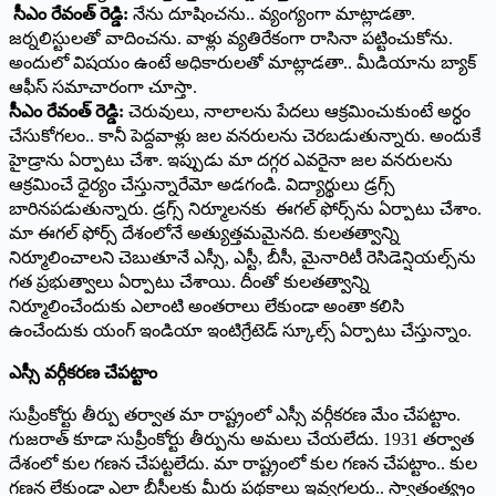
సీఎం రేవంత్ రెడ్డి:
నేను దూషించను.. వ్యంగ్యంగా మాట్లాడతా.
జర్నలిస్టులతో వాదించను. వాళ్లు వ్యతిరేకంగా రాసినా పట్టించుకోను.
అందులో విషయం ఉంటే అధికారులతో మాట్లాడతా.. మీడియాను బ్యాక్
ఆఫీస్ సమాచారంగా చూస్తా.
సీఎం రేవంత్ రెడ్డి:
చెరువులు, నాలాలను పేదలు ఆక్రమించుకుంటే అర్ధం
చేసుకోగలం.. కానీ పెద్దవాళ్లు జల వనరులను చెరబడుతున్నారు. అందుకే
హైడ్రాను ఏర్పాటు చేశా. ఇప్పుడు మా దగ్గర ఎవరైనా జల వనరులను
ఆక్రమించే ధైర్యం చేస్తున్నారేమో అడగండి. విద్యార్థులు డ్రగ్స్
బారినపడుతున్నారు. డ్రగ్స్ నిర్మూలనకు ఈగల్ ఫోర్స్‌ను ఏర్పాటు చేశాం.
మా ఈగల్ ఫోర్స్ దేశంలోనే అత్యుత్తమమైనది. కులతత్వాన్ని
నిర్మూలించాలని చెబుతూనే ఎస్సీ, ఎస్టీ, బీసీ, మైనారిటీ రెసిడెన్షియల్స్‌ను
గత ప్రభుత్వాలు ఏర్పాటు చేశాయి. దీంతో కులతత్వాన్ని
నిర్మూలించేందుకు ఎలాంటి అంతరాలు లేకుండా అంతా కలిసి
ఉంచేందుకు యంగ్ ఇండియా ఇంటిగ్రేటెడ్ స్కూల్స్ ఏర్పాటు చేస్తున్నాం.
ఎస్సీ వర్గీకరణ చేపట్టాం
సుప్రీంకోర్టు తీర్పు తర్వాత మా రాష్ట్రంలో ఎస్సీ వర్గీకరణ మేం చేపట్టాం.
గుజరాత్ కూడా సుప్రీంకోర్టు తీర్పును అమలు చేయలేదు. 1931 తర్వాత
దేశంలో కుల గణన చేపట్టలేదు. మా రాష్ట్రంలో కుల గణన చేపట్టాం.. కుల
గణన లేకుండా ఎలా బీసీలకు మీరు పథకాలు ఇవ్వగలరు.. స్వాతంత్య్రం