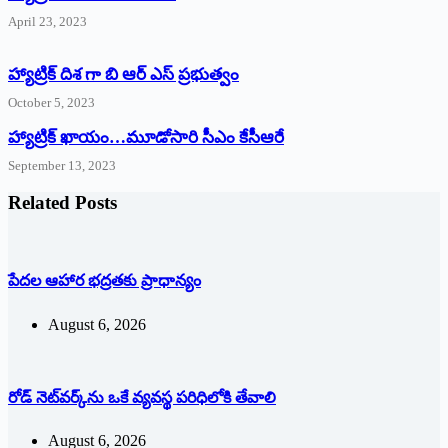
April 23, 2023
హ్యాట్రిక్ దిశ గా బి ఆర్ ఎస్ ప్రభుత్వం
October 5, 2023
హ్యాట్రిక్‌ ‌ఖాయం…మూడోసారి సీఎం కేసీఆరే
September 13, 2023
Related Posts
పేదల ఆహార భద్రతకు ప్రాధాన్యం
August 6, 2026
రోడ్ నెట్‌వర్క్‌ను ఒకే వ్య‌వ‌స్థ ప‌రిధిలోకి తేవాలి
August 6, 2026