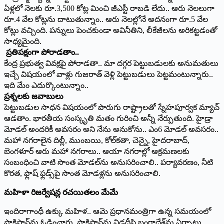
ఏళ్లలో నెలకు రూ.3,500 కోట్ల మించి జీఎస్టీ రాబడి లేదు.. ఆరు నెలలుగా
రూ.4 వేల కోట్లను దాటుతున్నాం.. ఆరు నెలల్లోనే అదనంగా రూ.5 వేల
కోట్లు వచ్చింది. పన్నులు పెంచకుండా అవినీతిని, లీకేజీలను అరికట్టడంతో
సాధ్యమైంది.
ప్రతిపక్షంగా పోరాడతాం..
కేంద్ర ప్రభుత్వ వివక్షపై పోరాడతా.. మా దగ్గర పెట్టుబడులకు అనుమతులు
ఇచ్చే విషయంలో వాళ్లు గుజరాత్ వెళ్లి పెట్టుబడులు పెట్టమంటున్నారు..
ఇది మేం ఎదుర్కొంటున్నాం..
ప్రశ్నలకు జవాబులు
పెట్టుబడుల సాధన విషయంలో పొరుగు రాష్ట్రాలతో స్నేహపూర్వక మ్యాచ్
ఆడతాం. భారతీయ సంస్కృతి మతం గురించి అన్నీ నేర్పుతుంది. హైడ్రా
మోడల్ అందరికీ అవసరం అని నేను అనుకోను.. ఎం6 మోడల్ అవసరం..
మహా నగరాలైన దిల్లీ, ముంబయి, కోల్‌కతా, చెన్నై, హైదరాబాద్,
బెంగళూర్ ఆరు మహా నగరాలు.. ఆయా నగరాల్లో ఆక్రమణలకు
సంబంధించి వాటి సొంత మోడల్‌ను అనుసరించాలి.. పర్యావరణం, నీటి
కొరత, ఫ్లాష్ ఫ్లడ్స్‌పై సొంత మోడళ్లను అనుసరించాలి.
మహిళా రిజర్వేషన్ల రచయితలం మేమే
ఇందిరాగాంధీ ఉక్కు మహిళ.. ఆమె ప్రధానమంత్రిగా ఉన్న సమయంలో
పాకిస్థాన్‌ను ఓడించారు. పాకిస్థాన్‌ను విడదీసి బంగ్లాదేశ్‌ను ఏర్పాటు