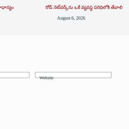
ాధాన్యం
రోడ్ నెట్‌వర్క్‌ను ఒకే వ్య‌వ‌స్థ ప‌రిధిలోకి తేవాలి
August 6, 2026
Website