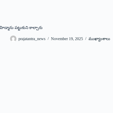
హిడ్మాను పట్టుకుని కాల్చారు
prajatantra_news
November 19, 2025
ముఖ్యాంశాలు