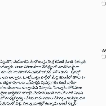
హ్
ు పట్టుకొని చంపేశారని మావోయిస్టు కేంద్ర కమిటీ మాజీ సభ్యుడు
ానే ఉందన్నారు. తాజా పరిణామాల నేపథ్యంలో మావోయిస్టులు
ుల ముందు లొంగిపోవడం అవమానకరం ఏమీ కాదు.. ప్రజల్లో
ి అన్నారు. మావోయిస్టు పార్టీలో కేంద్ర కమిటీలో తాను 17
. భద్రతాదళాలకు ఇన్‌ఫార్మర్‌ ‌వ్యవస్థ గతం కంటే భారీగా
ునిక ఆయుధాలు ఉన్నాయని చెప్పారు. ’హిడ్మాను పోలీసులు
దైనా టార్గెట్‌లో యాక్షన్‌ ‌చేయాలి అంటే ఐదు మందికి మించి
 మధ్యవర్తిత్వం చేసిన వారు మోసం చేసినట్లు కనిపిస్తోందని
చేయడంలో దిట్ట. హిడ్మా యాక్షన్లో ఉన్నాడు అంటే సక్సెస్‌