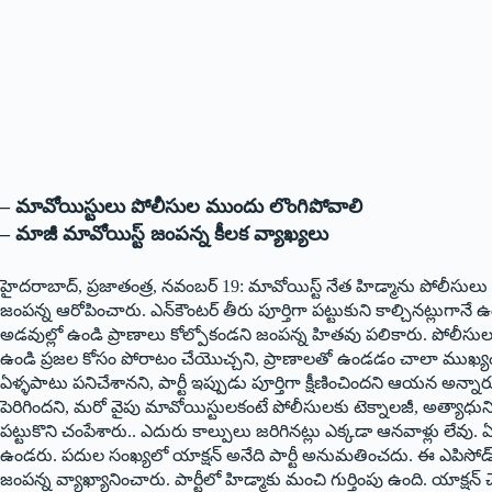
– మావోయిస్టులు పోలీసుల ముందు లొంగిపోవాలి
– మాజీ మావోయిస్ట్ ‌జంపన్న కీలక వ్యాఖ్యలు
హైదరాబాద్‌,‌ ప్రజాతంత్ర, నవంబర్‌ 19: ‌మావోయిస్ట్ ‌నేత హిడ్మాను పోలీసుల
జంపన్న ఆరోపించారు. ఎన్‌కౌంటర్‌ ‌తీరు పూర్తిగా పట్టుకుని కాల్చినట్లుగ
అడవుల్లో ఉండి ప్రాణాలు కోల్పోకండని జంపన్న హితవు పలికారు. పోలీస
ఉండి ప్రజల కోసం పోరాటం చేయొచ్చని, ప్రాణాలతో ఉండడం చాలా ముఖ్యం అన
ఏళ్ళపాటు పనిచేశానని, పార్టీ ఇప్పుడు పూర్తిగా క్షీణించిందని ఆయన అన్నారు
పెరిగిందని, మరో వైపు మావోయిస్టులకంటే పోలీసులకు టెక్నాలజీ, అత్యాధ
పట్టుకొని చంపేశారు.. ఎదురు కాల్పులు జరిగినట్లు ఎక్కడా ఆనవాళ్లు లేవు. ఏ
ఉండరు. పదుల సంఖ్యలో యాక్షన్‌ అనేది పార్టీ అనుమతించదు. ఈ ఎపిసోడ్‌లో
జంపన్న వ్యాఖ్యానించారు. పార్టీలో హిడ్మాకు మంచి గుర్తింపు ఉంది. యాక్షన్‌ ‌