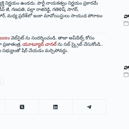
్యక్తి నిర్ణయం ఉండదు. పార్టీ నాయకత్వం నిర్ణయం ప్రకారమే
, గణపతి, పల్లా రాజిరెడ్డి, గణెళిష్‌, ‌సాగర్‌,
, బీహార్‌, ‌మధ్య ప్రదేశ్‌లో ఇంకా మావోయిస్టులు సాయుధ పోరాటం
‌హ్
tantra
వెబ్‌సైట్ ను సందర్శించండి. తాజా అప్‌డేట్స్ కోసం
 ప్రజాతంత్ర,
యూట్యూబ్ చానల్
ను సబ్ స్క్రైబ్ చేసుకోండి..
 సభ్యులతో షేర్ చేయడం మర్చిపోవద్దు.
హ్
a