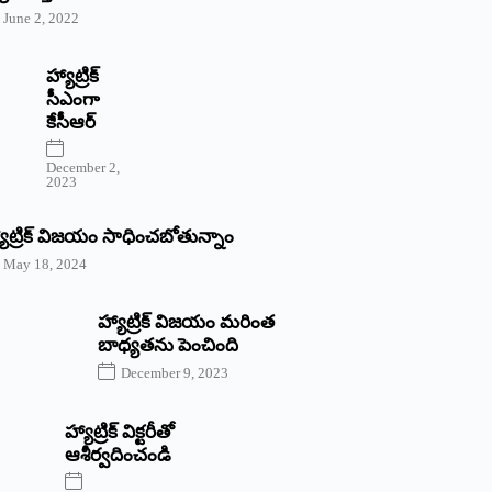
June 2, 2022
హ్యాట్రిక్‌
‌సీఎంగా
కేసీఆర్‌
December 2,
2023
యాట్రిక్‌ విజయం సాధించబోతున్నాం
May 18, 2024
హ్యాట్రిక్ విజయం మరింత
బాధ్యతను పెంచింది
December 9, 2023
హ్యాట్రిక్‌ ‌విక్టరీతో
ఆశీర్వదించండి