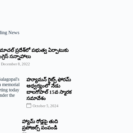
ding News
్రిమాచల్‌ ‌ప్రదేశ్‌లో పభుత్వ ఏర్పాటుకు
గ్రెస్‌ ‌సన్నాహాలు
December 8, 2022
హ్యూమన్‌ రైట్స్‌ ఫోరమ్‌
ఆధ్వర్యంలో నేడు
బాలగోపాల్‌ 15వ స్మారక
సమావేశం
October 5, 2024
హ్యామ్‌ రోడ్లపై తుది
ప్రపోజల్స్‌ పంపండి