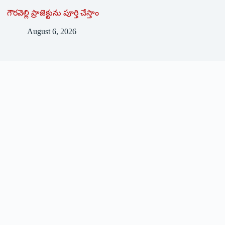
గౌరవెల్లి ప్రాజెక్టును పూర్తి చేస్తాం
August 6, 2026