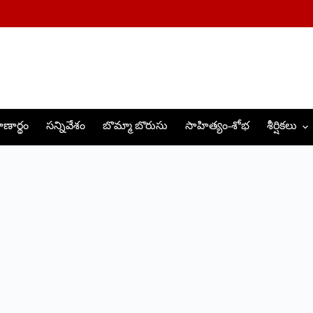
ణార్థం
సన్నివేశం
బొమ్మా బొరుసు
సాహిత్యం-శోభ
శీర్షికలు