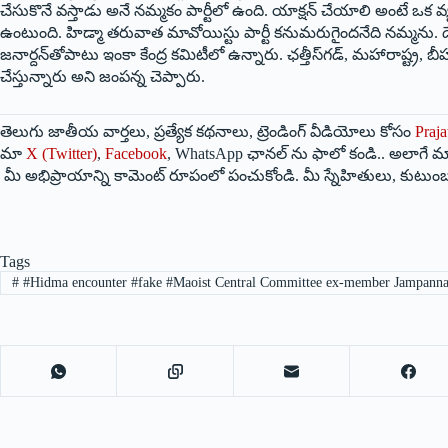
‌చేసుకొనే వస్తాడు అనే నమ్మకం పార్టీలో ఉంది. యాక్షన్‌ ‌చేయాలి అంటే ఒక వ
ఉంటుంది. హిడ్మా తరువాత మావోయిస్టు పార్టీ కనుమరుగైందనేది నమ్మను. దేవ్‌ ‌జీ
‌జనార్దన్‌తోపాటు ఇంకా కేంద్ర కమిటీలో ఉన్నారు. ఛత్తీస్‌గడ్‌, ‌మహారాష్ట్ర
చేస్తున్నారు అని జంపన్న చెప్పారు.
తెలుగు జాతీయ వార్తలు, ప్రత్యేక కథనాలు, ట్రెండింగ్ వీడియోలు కోసం
Praja
మా
X (Twitter)
,
Facebook
, WhatsApp ఛానల్ ను ఫాలో కండి.. అలాగే మా
మీ అభిప్రాయాన్ని కామెంట్ రూపంలో పంచుకోండి. మీ స్నేహితులు, కుటుంబ
Tags
#
#Hidma encounter #fake #Maoist Central Committee ex-member Jampann