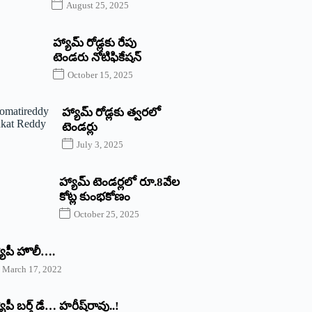
August 25, 2025
హ్యామ్‌ రోడ్లకు రేపు
టెండరు నోటిఫికేషన్‌
October 15, 2025
హ్యామ్‌ రోడ్లకు త్వరలో
టెండర్లు
July 3, 2025
హ్యామ్‌ ‌టెండర్లలో రూ.8వేల
కోట్ల కుంభకోణం
October 25, 2025
యాపీ హొలీ….
March 17, 2022
యాపీ బర్త్ ‌డే… హరీష్‌రావు..!