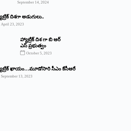
September 14, 2024
యాట్రిక్‌ ‌దిశగా అడుగులు..
April 23, 2023
హ్యాట్రిక్ దిశ గా బి ఆర్
ఎస్ ప్రభుత్వం
October 5, 2023
యాట్రిక్‌ ‌ఖాయం…మూడోసారి సీఎం కేసీఆరే
September 13, 2023