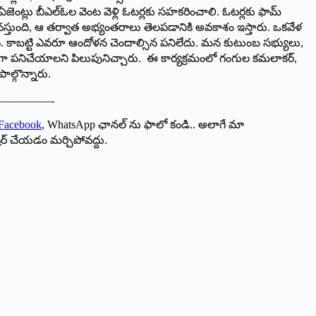
జెంట్లు బీఎల్ఓల వెంట వెళ్లి ఓటర్లకు సహకరించాలి. ఓటర్లకు ఫామ్
్ వస్తుంది, ఆ తర్వాత అభ్యంతరాలు తెలపడానికి అవకాశం ఇస్తారు. ఒకవేళ
ంటుంది. కాబట్టి ఎవరూ ఆందోళన చెందాల్సిన పనిలేదు. మన కుటుంబ సభ్యులు,
ంగా పనిచేయాలని పిలుపునిచ్చారు. ఈ కార్యక్రమంలో గంగుల కమలాకర్,
ాల్గొన్నారు.
————-
Facebook
, WhatsApp ఛానల్ ను ఫాలో కండి.. అలాగే మా
ేర్ చేయడం మర్చిపోవద్దు.