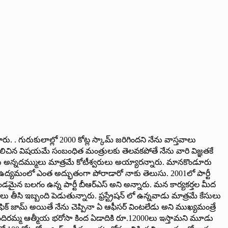
చేశారు. . గురుకులాల్లో 2000 కోట్ల స్కామ్ జరిగిందని నేను వాస్తవాలు
డర్లు పిలిచిన విషయమే సంబంధిత మంత్రులకు తెలవకపోతే నేను వారి విజ్ఞతకే
గురు అన్నదమ్ములు మాత్రమే కోటీశ్వరులు అయ్యారన్నారు. మానకొండూరు
ణ ఉద్యమంలో ఎంత అద్భుతంగా పోరాడారో నాకు తెలుసు. 2001లో పార్టీ
హ్మాండమైన బలగం ఉన్న పార్టీ బీఆర్ఎస్ అని అన్నారు. మన కార్యకర్తల మీద
 తీసి ఇబ్బంది పెడుతున్నారు. ఫ్రస్ట్రేషన్ లో ఉన్నవాడు మాత్రమే కేసులు
ట్రాఫిక్ జామ్ అయితే నేను చెప్పినా ఏ ఆఫీసర్ వింటలేడు అని ముఖ్యమంత్రే
ఇందిరమ్మ ఆత్మీయ భరోసా కింద ఏడాదికి రూ.12000లు ఇస్తామని మూడు