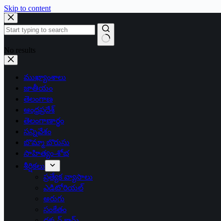
Skip to content
No results
ముఖ్యాంశాలు
జాతీయం
తెలంగాణ
ఆంధ్రప్రదేశ్
తెలంగాణార్థం
సన్నివేశం
బొమ్మా బొరుసు
సాహిత్యం-శోభ
శీర్షికలు
ప్రత్యేక వ్యాసాలు
ఎడిటోరియల్
అరుగు
సంకేతం
దక్కన్.కామ్