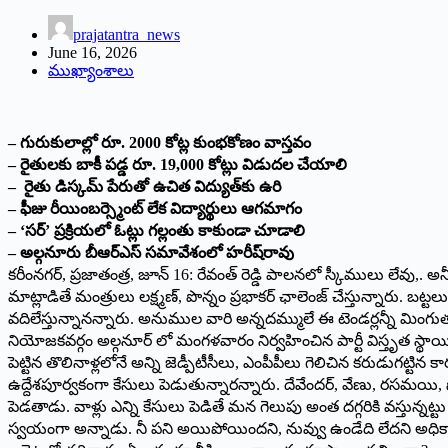
prajatantra_news
June 16, 2026
ముఖ్యాంశాలు
– గురుకులాల్లో రూ. 2000 కోట్ల కుంభకోణం వాస్తవం
– రైతుల‌కు బాకీ పడ్డ రూ. 19,000 కోట్లు విడుద‌ల చేయాలి
– రైతు డిస్క‌మ్ పేరుతో ఉచిత విద్యుత్‌కు ఉరి
– ఫీజు రీయింబర్స్మెంట్ లేక విద్యార్థులు ఆగ‌మాగం
– ‘స‌ర్’ ప్ర‌క్రియ‌లో ఓట్లు గ‌ల్లంతు కాకుండా చూడాలి
– అల్గ‌నూరు బీఆర్ఎస్ స‌మావేశంలో హ‌రీష్‌రావు
క‌రీంన‌గ‌ర్, ప్ర‌జాతంత్ర‌, జూన్ 16: రేవంత్ రెడ్డి పాలనలో స్కీములు లేవు,. 
మాట్లాడితే మంత్రులు లక్ష్మణ్, పొన్నం ప్రభాకర్ ఛాలెంజ్ చేస్తున్నారు. బ
వదిలేస్తున్నాన‌న్నారు. అనుముల వారి అన్నదమ్ములే ఈ టెండర్లన్నీ మిం
నియోజకవర్గం అల్గనూర్ లో మంగ‌ళ‌వారం నిర్వహించిన పార్టీ విస్తృత స
పెట్టిన తొలినాళ్లలోనే అన్ని జెడ్పీటీసీలు, ఎంపీపీలు గెలిచిన కరుడుగట్ట
ఉద్దేశపూర్వకంగా కేసులు పెడుతున్నారన్నారు. దేవేందర్, వేణు, రసమయి, సో
పెడతాడు. వాళ్లు ఎన్ని కేసులు పెడితే మన గెలుపు అంత దగ్గరికి వస్తున్నట
స్వయంగా అన్నాడు. నీ పని అయిపోయిందని, నువ్వు ఉండేది లేదని అధిక