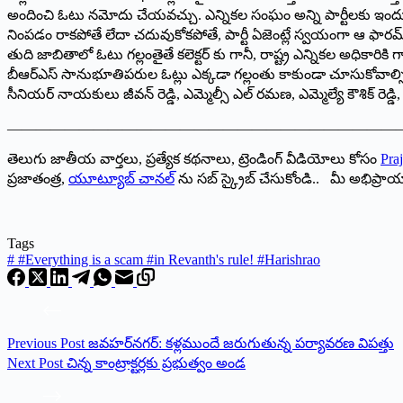
అందించి ఓటు నమోదు చేయవచ్చు. ఎన్నికల సంఘం అన్ని పార్టీలకు ఇందులో అ
నింపడం రాకపోతే లేదా చదువుకోకపోతే, పార్టీ ఏజెంట్లే స్వయంగా ఆ ఫారమ్
తుది జాబితాలో ఓటు గల్లంతైతే కలెక్టర్ కు గానీ, రాష్ట్ర ఎన్నికల అధిక
బీఆర్ఎస్ సానుభూతిపరుల ఓట్లు ఎక్కడా గల్లంతు కాకుండా చూసుకోవాల్స
సీనియర్ నాయకులు జీవన్ రెడ్డి, ఎమ్మెల్సీ ఎల్ రమణ, ఎమ్మెల్యే కౌశిక్ రెడ్డ
———————————————————————————
తెలుగు జాతీయ వార్తలు, ప్రత్యేక కథనాలు, ట్రెండింగ్ వీడియోలు కోసం
Praj
ప్రజాతంత్ర,
యూట్యూబ్ చానల్
ను సబ్ స్క్రైబ్ చేసుకోండి.. మీ అభిప్ర
Tags
#
#Everything is a scam #in Revanth's rule! #Harishrao
Previous
Post
జవహర్‌నగర్: కళ్లముందే జరుగుతున్న పర్యావరణ విపత్తు
Next
Post
చిన్న కాంట్రాక్టర్లకు ప్రభుత్వం అండ