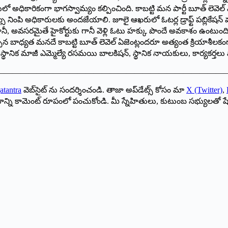
ధికారికంగా భాగస్వామ్యం కల్పించింది. కాబట్టి మన పార్టీ బూత్ లెవెల్ ఏ
స్ నింపి అధికారులకు అందజేయాలి. జూలై ఆఖరులో ఓటర్ల డ్రాఫ్ట్ పబ్లికేషన
ారికి గానీ, అవసరమైతే హైకోర్టుకు గానీ వెళ్లి ఓటు హక్కు పొందే అవకాశం ఉ
ిన బాధ్యత మనదే కాబట్టి బూత్ లెవెల్ ఏజెంట్లందరూ అత్యంత క్రియాశీలక
ి, స్థానిక మాజీ ఎమ్మెల్యే రసమయి బాలకిషన్, స్థానిక నాయకులు, కార్యకర్తలు ప
—————————————————————————————
atantra
వెబ్‌సైట్ ను సందర్శించండి. తాజా అప్‌డేట్స్ కోసం మా
X (Twitter)
,
ాయాన్ని కామెంట్ రూపంలో పంచుకోండి. మీ స్నేహితులు, కుటుంబ సభ్యులతో ష