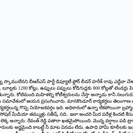
అన్నీ స్కాములేన‌ని బీఆర్ఎస్ పార్టీ డిప్యూటీ ఫ్లోర్ లీడర్ హరీశ్ రావు ఎద్దేవా 
ట్టలు, బూట్లకు 1200 కోట్లు, ఉప్పులు పప్పులు కోడిగుడ్లకు 800 కోట్లతో టెం
గుతున్నారు. కోటిమంది మహిళల్ని కోటీశ్వరులను చేస్తా అన్నాడు కానీ నలు
్థాయి సమావేశంలో ఆయ‌న ప్ర‌సంగించారు. మానకొండూర్ కార్యకర్తలు తెలంగా
ిన కార్యకర్తలున్న గొప్ప నియోజకవర్గం ఇది. అధికారంలో ఉన్నా లేకపోయినా బ్ర
షల్ మీడియా తమ్ముళ్లు సతీష్, సది.. ఇలా అందరి మీద పదేళ్ల కిందటి కేసులు
్టు లెక్క అన్నారు. రేవంత్ రెడ్డి పతారా ఖతమైపోయింది. మొన్న వర్షాలు పడి 
ారులకు అర్థమైంది కాబట్టే నీ మాట వినడం లేదు. ఉపాధి హామీ కూలీలకు 