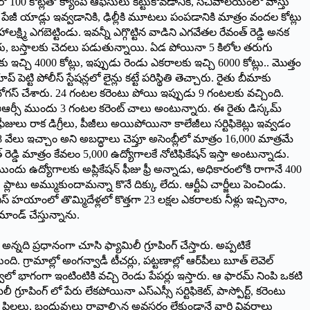
ో 100 కోట్లతో క్యాంప్ ఆఫీసులు కట్టుకోవడానికి, సచివాలయంలో వాస్తు
ేజీ యాడ్లు ఇవ్వడానికి, ఢిల్లీకి మూటలు పంపడానికి మాత్రం వందల కోట్లు
క్ష్మి ఎగబెట్టిండు. ఇవన్నీ ఎగ్గొట్టిన వాడిని ఎగవేతల రేవంత్ రెడ్డి అనక
ొంటలేరు, బస్తాలకు చెదలు పడుతున్నాయి. ఏడ పోయినా 5 కిలోల తరుగు
ఇచ్చి 4000 కోట్లు, ఇప్పుడు రెండు ఎకరాలకు ఇచ్చి 6000 కోట్లు.. మొత్తం
పోలీస్ స్టేషన్లలో లైన్లు కట్టే పరిస్థితి తెచ్చారు. రైతు బీమాకు
బోగస్ చేశారు. 24 గంటల కరెంటు పోయి ఇప్పుడు 9 గంటలకు వచ్చింది.
లు ఈఆర్సీ ముందు 3 గంటల కరెంట్ చాలు అంటున్నారు. ఈ రైతు డిస్కమ్
ఫీజులు రాక డిగ్రీలు, పీజీలు అయిపోయినా కాలేజీలు సర్టిఫికెట్లు ఇవ్వడం
68 వేలు ఇచ్చాం అని అబద్ధాలు చెప్తూ అసెంబ్లీలో మాత్రం 16,000 మాత్రమే
ెడ్డి మాత్రం కేవలం 5,000 ఉద్యోగాలకే నోటిఫికేషన్ ఇస్తా అంటున్నాడు.
 ముందు ఉద్యోగాలకు అప్లికేషన్ ఫీజు ఫ్రీ అన్నాడు, అధికారంలోకి రాగానే 400
ప్లాటు అమ్ముకుందామన్నా కొనే దిక్కు లేదు. ఆర్టీఏ చార్జీలు పెంచిండు.
్ఎస్ హయాంలో తొమ్మిదేళ్లలో కొత్తగా 23 లక్షల ఎకరాలకు నీళ్లు ఇచ్చినాం,
ాండ్ చేస్తున్నాను.
్నది ప్రధానంగా చూసి ఫ్యామిలీ గ్రూపింగ్ చేస్తారు. అప్పటికే
 గ్రామాల్లో అంగన్వాడీ టీచర్లు, పట్టణాల్లో ఆర్‌పీలు బూత్ లెవెల్
వేలో భాగంగా ఇంటింటికి వచ్చి రెండు పేపర్లు ఇస్తారు. ఆ ఫారమ్ నింపి ఒకటి
్రూపింగ్ లో పేరు లేకపోయినా ఎస్ఎస్సీ సర్టిఫికెట్, పాస్పోర్ట్, కరెంటు
న పిల్లలు, బంధువులు రావాల్సిన అవసరం లేకుండానే వారి వివరాలు