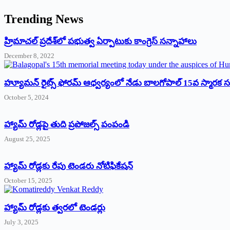
Trending News
‌హ్రిమాచల్‌ ‌ప్రదేశ్‌లో పభుత్వ ఏర్పాటుకు కాంగ్రెస్‌ ‌సన్నాహాలు
December 8, 2022
హ్యూమన్‌ రైట్స్‌ ఫోరమ్‌ ఆధ్వర్యంలో నేడు బాలగోపాల్‌ 15వ స్మారక
October 5, 2024
హ్యామ్‌ రోడ్లపై తుది ప్రపోజల్స్‌ పంపండి
August 25, 2025
హ్యామ్‌ రోడ్లకు రేపు టెండరు నోటిఫికేషన్‌
October 15, 2025
హ్యామ్‌ రోడ్లకు త్వరలో టెండర్లు
July 3, 2025