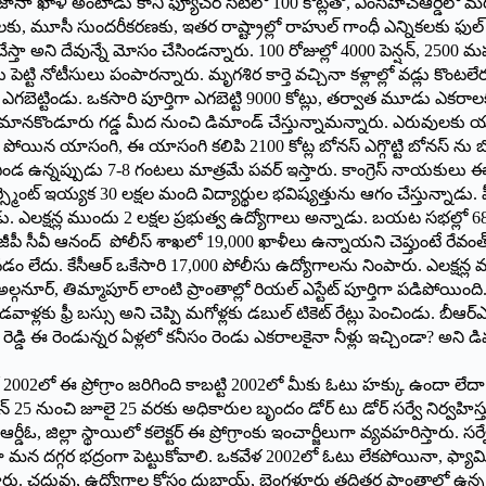
నా ఖాళీ అంటాడు కానీ ఫ్యూచర్ సిటీలో 100 కోట్లతో, ఎంసీహెచ్ఆర్డీలో మర
ు, మూసీ సుందరీకరణకు, ఇతర రాష్ట్రాల్లో రాహుల్ గాంధీ ఎన్నికలకు ఫుల్ ప
స్తా అని దేవున్నే మోసం చేసిండన్నారు. 100 రోజుల్లో 4000 పెన్షన్, 2500 మహాల
ెట్టి నోటీసులు పంపారన్నారు. మృగశిర కార్తె వచ్చినా కళ్లాల్లో వడ్లు క
బెట్టిండు. ఒకసారి పూర్తిగా ఎగబెట్టి 9000 కోట్లు, తర్వాత మూడు ఎకరాలకు 
ొండూరు గడ్డ మీద నుంచి డిమాండ్ చేస్తున్నామ‌న్నారు. ఎరువులకు యాప్ పెట్టి 
ోయిన యాసంగి, ఈ యాసంగి కలిపి 2100 కోట్ల బోనస్ ఎగ్గొట్టి బోనస్ ను 
దున ఎండ ఉన్నప్పుడు 7-8 గంటలు మాత్రమే పవర్ ఇస్తారు. కాంగ్రెస్ నాయకు
్మెంట్ ఇయ్యక 30 లక్షల మంది విద్యార్థుల భవిష్యత్తును ఆగం చేస్తున్నాడు. 
ున్నాడు. ఎలక్షన్ల ముందు 2 లక్షల ప్రభుత్వ ఉద్యోగాలు అన్నాడు. బయట సభల్లో 
ీపీ సీవీ ఆనంద్ పోలీస్ శాఖలో 19,000 ఖాళీలు ఉన్నాయని చెప్తుంటే రేవంత్ ర
ుకోవడం లేదు. కేసీఆర్ ఒకేసారి 17,000 పోలీసు ఉద్యోగాలను నింపారు. ఎలక్షన్ల
గనూర్, తిమ్మాపూర్ లాంటి ప్రాంతాల్లో రియల్ ఎస్టేట్ పూర్తిగా పడిపోయింది. 
వాళ్లకు ఫ్రీ బస్సు అని చెప్పి మగోళ్లకు డబుల్ టికెట్ రేట్లు పెంచిండు. బీఆర
డ్డి ఈ రెండున్నర ఏళ్లలో కనీసం రెండు ఎకరాలకైనా నీళ్లు ఇచ్చిండా? అని డిమ
2002లో ఈ ప్రోగ్రాం జరిగింది కాబట్టి 2002లో మీకు ఓటు హక్కు ఉందా లేదా అన
25 నుంచి జూలై 25 వరకు అధికారుల బృందం డోర్ టు డోర్ సర్వే నిర్వహిస్తుంది.
జిల్లా స్థాయిలో కలెక్టర్ ఈ ప్రోగ్రాంకు ఇంచార్జీలుగా వ్యవహరిస్తారు. సర్
గా మన దగ్గర భద్రంగా పెట్టుకోవాలి. ఒకవేళ 2002లో ఓటు లేకపోయినా, ఫ్యామిలీ గ
్తారు. చదువు, ఉద్యోగాల కోసం దుబాయ్, బెంగళూరు తదితర ప్రాంతాల్లో ఉన్