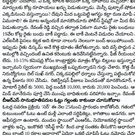
బడ్జెట్లలో చదివారు. ఏ ఒక్క కూలీకి అయినా ఒక్క రూపాయి వచ్చిందా? ఖజా
మార్పులకు కోట్ల రూపాయలు ఖర్చు పెడుతున్నాడు. మెస్సీ ఫుట్బాల్ షోకులక
ఎక్కడినుంచి వస్తున్నాయి? దేవుని మీద ఒట్టుపెట్టి ఆగస్టు కల్లా రుణ మాఫీ చే
ఏమనాలి? ఈ మాట అన్నందుకే మానకొండూరు పోలీస్ స్టేషన్లో నా మీద కేసు ప
పెడుతున్నారు. రేవంత్ రెడ్డి వచ్చిన తర్వాత ఏకంగా మూడు రైతు బంధులు ఎగ
19వేల కోట్ల రైతు బంధు బాకీ పడ్డాడు. ఈ బాకీ వెంటనే విడుదల చేయాలని మానక
ఎల్ఐసీకి పైసలు కట్టక అది కూడా నాలుగు నెలలుగా బంద్ అయిపోయింది. ప
ఇప్పుడు రైతు డిస్కమ్ అనే కొత్త భూతం తేబోతున్నారు. ఇది వస్తే పొద్
అమల్లోకి వచ్చిందంటే ఉచిత కరెంటుకు ఉరివేసినట్టేన‌న్నారు. ఫీజ్ రీయంబర్స
లేదు. 10-15% కమిషన్ల కోసం కాంట్రాక్టర్లకు మాత్రం కోట్లు బిల్లులు ఇస్త
ఇచ్చామని స్వయంగా ముఖ్యమంత్రే ఒప్పుకున్నాడని గుర్తు చేశారు. కొత్త డీజ
నిరుద్యోగులు దిల్ సుఖ్ నగర్, చిక్కడపల్లిలో ధర్నాలు చేస్తున్నా పట్టించ
ఉన్న ఫీజును 800 చేసిడు. రిజిస్ట్రేషన్ ఫీజులు పెంచడంతో మానకొండూర్, అల్
మోటార్ సైకిల్ కు 5000, పెద్ద బండికి 10,000, కారుకు 20,000 పెంచిండు. ఆడ
మిడ్ మానేరును పూర్తి చేసి ముంపు బాధితులకు పరిహారం ఇచ్చాం. రేవంత్ రె
బీఆర్ఎస్ సానుభూతిపరుల ఓట్లు గల్లంతు కాకుండా చూసుకోవాల
ఓటర్ల సవరణ ప్రక్రియ ‘స‌ర్‌’ ఈ నెల 25నుంచి ప్రారంభం కాబోతోంది. గతంలో 
కుటుంబంలో ఓటు ఉంటే మళ్లీ ఎలాంటి సర్టిఫికెట్లు, కాగితాలు అడగరు. జూన్ 
ఆఫీసర్లుగా ఉంటారు. మండల స్థాయిలో ఎంఆర్ఓ, నియోజకవర్గ స్థాయిలో ఆర్డీఓ, 
వాళ్లకు ఇచ్చి, ఇంకొకటి ‘రిసీవ్డ్ కాపీ’ కింద వాళ్ల సంతకం తీసుకొని ఆధారం
బిల్లు లాంటి 10 రకాల ఆధారాల్లో ఏదైనా ఒకటి చూపిస్తే ఓటు నమోదు చేస