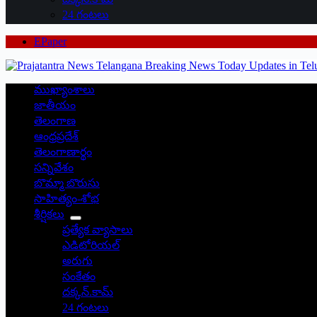
24 గంటలు
EPaper
ముఖ్యాంశాలు
జాతీయం
తెలంగాణ
ఆంధ్రప్రదేశ్
తెలంగాణార్థం
సన్నివేశం
బొమ్మా బొరుసు
సాహిత్యం-శోభ
శీర్షికలు
ప్రత్యేక వ్యాసాలు
ఎడిటోరియల్
అరుగు
సంకేతం
దక్కన్.కామ్
24 గంటలు