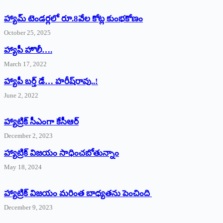
హ్యామ్‌ ‌టెండర్లలో రూ.8వేల కోట్ల కుంభకోణం
October 25, 2025
హ్యాపీ హొలీ….
March 17, 2022
హ్యాపీ బర్త్ ‌డే… హరీష్‌రావు..!
June 2, 2022
హ్యాట్రిక్‌ ‌సీఎంగా కేసీఆర్‌
December 2, 2023
హ్యాట్రిక్‌ విజయం సాధించబోతున్నాం
May 18, 2024
హ్యాట్రిక్ విజయం మరింత బాధ్యతను పెంచింది
December 9, 2023