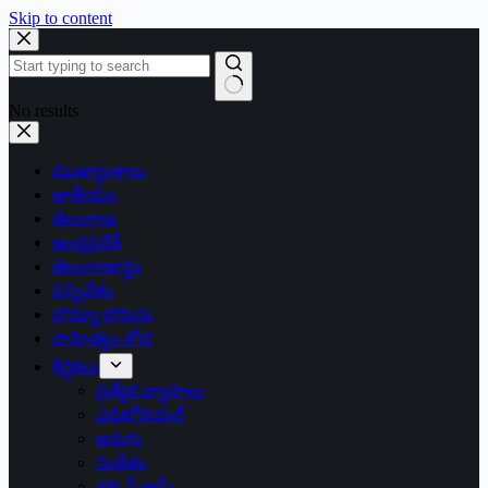
Skip to content
No results
ముఖ్యాంశాలు
జాతీయం
తెలంగాణ
ఆంధ్రప్రదేశ్
తెలంగాణార్థం
సన్నివేశం
బొమ్మా బొరుసు
సాహిత్యం-శోభ
శీర్షికలు
ప్రత్యేక వ్యాసాలు
ఎడిటోరియల్
అరుగు
సంకేతం
దక్కన్.కామ్