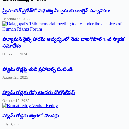
‌హ్రిమాచల్‌ ‌ప్రదేశ్‌లో పభుత్వ ఏర్పాటుకు కాంగ్రెస్‌ ‌సన్నాహాలు
December 8, 2022
హ్యూమన్‌ రైట్స్‌ ఫోరమ్‌ ఆధ్వర్యంలో నేడు బాలగోపాల్‌ 15వ స్మారక
సమావేశం
October 5, 2024
హ్యామ్‌ రోడ్లపై తుది ప్రపోజల్స్‌ పంపండి
August 25, 2025
హ్యామ్‌ రోడ్లకు రేపు టెండరు నోటిఫికేషన్‌
October 15, 2025
హ్యామ్‌ రోడ్లకు త్వరలో టెండర్లు
July 3, 2025