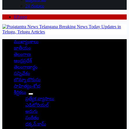
24 గంటలు
EPaper
ముఖ్యాంశాలు
జాతీయం
తెలంగాణ
ఆంధ్రప్రదేశ్
తెలంగాణార్థం
సన్నివేశం
బొమ్మా బొరుసు
సాహిత్యం-శోభ
శీర్షికలు
ప్రత్యేక వ్యాసాలు
ఎడిటోరియల్
అరుగు
సంకేతం
దక్కన్.కామ్