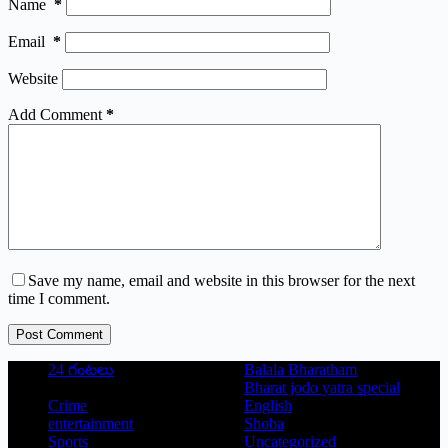
Name
*
Email
*
Website
Add Comment
*
Save my name, email and website in this browser for the next
time I comment.
Post Comment
24 గంటలు
Balala Bharatham
Bharat jodo yatra special
Crime
English
entertainment
Shoba
Sports
Uncategorized