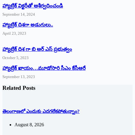
హ్యాట్రిక్‌ ‌విక్టరీతో ఆశీర్వదించండి
September 14, 2024
‌హ్యాట్రిక్‌ ‌దిశగా అడుగులు..
April 23, 2023
హ్యాట్రిక్ దిశ గా బి ఆర్ ఎస్ ప్రభుత్వం
October 5, 2023
హ్యాట్రిక్‌ ‌ఖాయం…మూడోసారి సీఎం కేసీఆరే
September 13, 2023
Related Posts
తెలంగాణలో ఎందుకు ఎదగలేకపోతున్నాం?
August 8, 2026