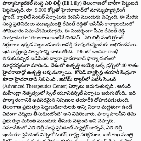
ఫార్మాస్యూటికల్ సంస్థ ఎలి లిల్లీ (Eli Lilly) తెలంగాణలో భారీగా పెట్టుబడి
పెట్టనున్నది. రూ. 9,000 కోట్లతో హైదరాబాద్‌లో మాన్యుఫ్యాక్చరింగ్
ప్లాంట్, క్వాలిటీ సెంటర్ ఏర్పాటుకు కంపెనీ ముందుకు వచ్చింది. ఈ మేరకు
సంస్థ ప్రతినిధులు ముఖ్యమంత్రి రేవంత్ రెడ్డితో ఐసీసీసీ కార్యాలయంలో
సోమ‌వారం సమావేశమయ్యారు. ఈ సంద‌ర్భంగా సీఎం రేవంత్ రెడ్డి
మాట్లాడుతూ ‘తెలంగాణ అంటేనే బిజినెస్.. ఎలి లిల్లీ వంటి గ్లోబల్
దిగ్గజాలు ఇక్కడ పెట్టుబడులకు ఆసక్తి చూపుతున్నందుకు అభినందనలు..
ఇది రాష్ట్రంపై విశ్వాసాన్ని చాటుతోంది.. 1965లో ఇందిరా గాంధీ
తీసుకువచ్చిన ఐడిపిఎల్ ద్వారా హైదరాబాద్ ఫార్మా రంగంలో
మార్గదర్శకంగా మారింది.. దేశంలో ఉత్పత్తి అయ్యే బల్క్ డ్రగ్స్‌లో 40 శాతం
హైదరాబాద్లో ఉత్ప‌త్తి అవుతున్నాయి.. కోవిడ్ వ్యాక్సిన్ల తయారీ కేంద్రంగా
కూడా హైదరాబాద్ నిలిచింది.. జినోమ్ వ్యాలీలో ఏటీసీ సెంటర్
(Advanced Therapeutics Center) ఏర్పాటు జరుగుతున్నది.. ఆనంద్
మహీంద్రా నేతృత్వంలో స్కిల్ యూనివర్సిటీ ఏర్పాటు జరుగుతోంది.. ఇది
ఫార్మా రంగానికి అవసరమైన నిపుణుల తయారీకి దోహదపడుతుంది..
తెలంగాణ ప్రభుత్వం పెట్టుబడిదారులకు అన్ని విధాల మద్దతుగా ఉండే
విధంగా చర్యలు తీసుకుంటోంది’ అని వివ‌రించారు. ఫార్మా పాలసీని త‌మ‌
ప్రభుత్వం మరింత ముందుకు తీసుకు వెళ్తుంది అని చెప్పారు.
సమావేశంలో ఎలి లిల్లీ సంస్థ ప్రెసిడెంట్ ప్యాట్రిక్ జాన్సన్, ఎలి లిల్లీ
ఇండియా ప్రెసిడెంట్ విన్సెలో టుకర్, రాష్ట్ర పరిశ్రమలు, ఐటీ శాఖ‌ మంత్రి