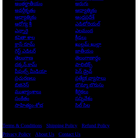
అంతర్జాతీయం
అరుగు
అవర్గీకృతం
ఆద్యాత్మికం
ఆధ్యాత్మికం
ఆంధ్రప్రదేశ్
ఆరోగ్య శ్రీ
ఎడిటోరియల్
ఎన్నారై
ఎలమంద
కవితా శాల
క్రీడలు
క్లాస్ రూమ్
ఖుల్లమ్ ఖుల్లా
గెస్ట్ ఎడిటర్
జాతీయం
తెలంగాణ
తెలంగాణార్థం
దక్కన్.కామ్
పాలిటిక్స్
పీపుల్స్ ‌మీడియా
పెన్ డ్రైవ్
ప్రచురణలు
ప్రత్యేక వ్యాసాలు
బిజినెస్
బొమ్మా బొరుసు
ముఖ్యాంశాలు
శీర్షికలు
సంకేతం
సన్నివేశం
సాహిత్యం-శోభ
సిల్ సిల
Copyright © 2026 - Prajatantra
Terms & Conditions
Shipping Policy
Refund Policy
Privacy Policy
About Us
Contact Us