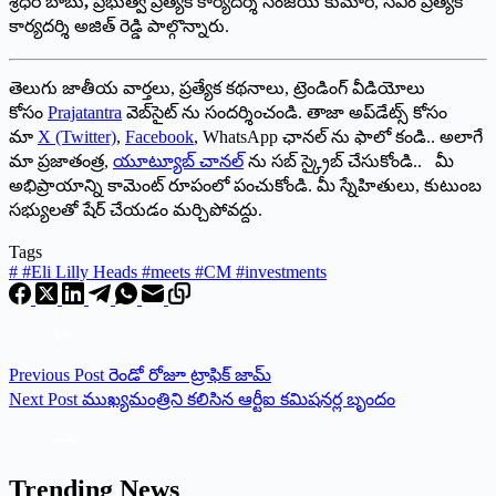
శ్రీధర్ బాబు
,
ప్రభుత్వ ప్రత్యేక కార్యదర్శి సంజయ్ కుమార్, సీఎం ప్రత్యేక
కార్యదర్శి అజిత్ రెడ్డి పాల్గొన్నారు.
తెలుగు జాతీయ వార్తలు, ప్రత్యేక కథనాలు, ట్రెండింగ్ వీడియోలు
కోసం
Prajatantra
వెబ్‌సైట్ ను సందర్శించండి. తాజా అప్‌డేట్స్ కోసం
మా
X (Twitter)
,
Facebook
, WhatsApp ఛానల్ ను ఫాలో కండి.. అలాగే
మా ప్రజాతంత్ర,
యూట్యూబ్ చానల్
ను సబ్ స్క్రైబ్ చేసుకోండి.. మీ
అభిప్రాయాన్ని కామెంట్ రూపంలో పంచుకోండి. మీ స్నేహితులు, కుటుంబ
సభ్యులతో షేర్ చేయడం మర్చిపోవద్దు.
Tags
#
#Eli Lilly Heads #meets #CM #investments
Previous
Post
రెండో రోజూ ట్రాఫిక్‌ జామ్‌
Next
Post
ముఖ్యమంత్రిని కలిసిన ఆర్టీఐ కమిషనర్ల బృందం
Trending News