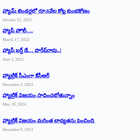
హ్యామ్‌ ‌టెండర్లలో రూ.8వేల కోట్ల కుంభకోణం
October 25, 2025
హ్యాపీ హొలీ….
March 17, 2022
హ్యాపీ బర్త్ ‌డే… హరీష్‌రావు..!
June 2, 2022
హ్యాట్రిక్‌ ‌సీఎంగా కేసీఆర్‌
December 2, 2023
హ్యాట్రిక్‌ విజయం సాధించబోతున్నాం
May 18, 2024
హ్యాట్రిక్ విజయం మరింత బాధ్యతను పెంచింది
December 9, 2023