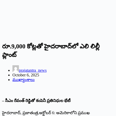
రూ.9,000 కోట్లతో హైదరాబాద్‌లో ఎలి లిల్లీ
ప్లాంట్‌
prajatantra_news
October 6, 2025
ముఖ్యాంశాలు
– సీఎం రేవంత్ రెడ్డితో కంపెనీ ప్రతినిధుల భేటీ
హైదరాబాద్, ప్ర‌జాతంత్ర‌,అక్టోబర్ 6: అమెరికాలోని ప్రముఖ