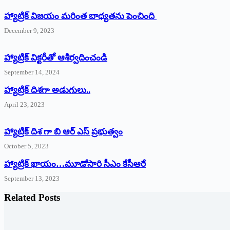
హ్యాట్రిక్ విజయం మరింత బాధ్యతను పెంచింది
December 9, 2023
హ్యాట్రిక్‌ ‌విక్టరీతో ఆశీర్వదించండి
September 14, 2024
‌హ్యాట్రిక్‌ ‌దిశగా అడుగులు..
April 23, 2023
హ్యాట్రిక్ దిశ గా బి ఆర్ ఎస్ ప్రభుత్వం
October 5, 2023
హ్యాట్రిక్‌ ‌ఖాయం…మూడోసారి సీఎం కేసీఆరే
September 13, 2023
Related Posts