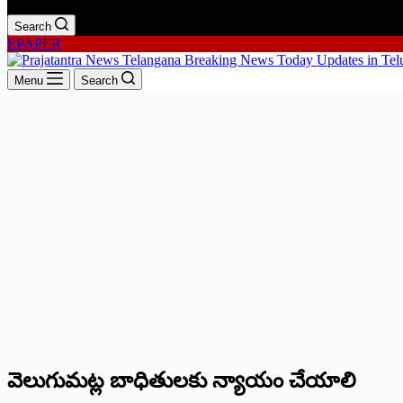
Search
EPAPER
Menu
Search
వెలుగుమట్ల బాధితులకు న్యాయం చేయాలి