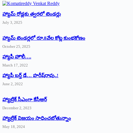
హ్యామ్‌ రోడ్లకు త్వరలో టెండర్లు
July 3, 2025
హ్యామ్‌ ‌టెండర్లలో రూ.8వేల కోట్ల కుంభకోణం
October 25, 2025
హ్యాపీ హొలీ….
March 17, 2022
హ్యాపీ బర్త్ ‌డే… హరీష్‌రావు..!
June 2, 2022
హ్యాట్రిక్‌ ‌సీఎంగా కేసీఆర్‌
December 2, 2023
హ్యాట్రిక్‌ విజయం సాధించబోతున్నాం
May 18, 2024