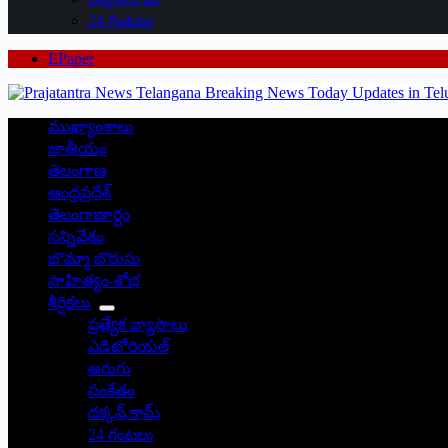
24 గంటలు
EPaper
ముఖ్యాంశాలు
జాతీయం
తెలంగాణ
ఆంధ్రప్రదేశ్
తెలంగాణార్థం
సన్నివేశం
బొమ్మా బొరుసు
సాహిత్యం-శోభ
శీర్షికలు
ప్రత్యేక వ్యాసాలు
ఎడిటోరియల్
అరుగు
సంకేతం
దక్కన్.కామ్
24 గంటలు