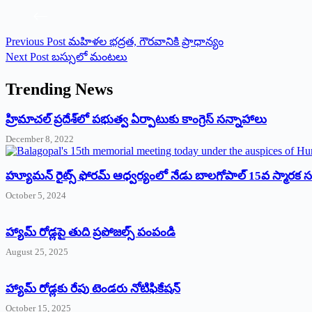
Previous
Post
మహిళల భద్రత, గౌరవానికి ప్రాధాన్యం
Next
Post
బస్సులో మంటలు
Trending News
‌హ్రిమాచల్‌ ‌ప్రదేశ్‌లో పభుత్వ ఏర్పాటుకు కాంగ్రెస్‌ ‌సన్నాహాలు
December 8, 2022
హ్యూమన్‌ రైట్స్‌ ఫోరమ్‌ ఆధ్వర్యంలో నేడు బాలగోపాల్‌ 15వ స్మారక
October 5, 2024
హ్యామ్‌ రోడ్లపై తుది ప్రపోజల్స్‌ పంపండి
August 25, 2025
హ్యామ్‌ రోడ్లకు రేపు టెండరు నోటిఫికేషన్‌
October 15, 2025