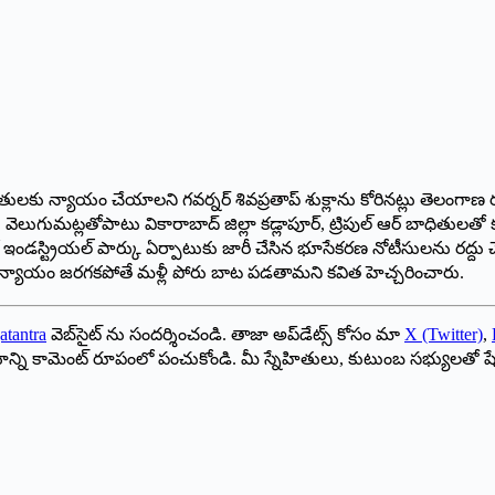
తులకు న్యాయం చేయాలని గవర్నర్ శివప్రతాప్ శుక్లాను కోరినట్లు తెలంగాణ రక్
మట్లతోపాటు వికారాబాద్ జిల్లా కడ్లాపూర్, ట్రిపుల్ ఆర్ బాధితులతో కలి
 ఇండస్ట్రియల్ పార్కు ఏర్పాటుకు జారీ చేసిన భూసేకరణ నోటీసులను రద్దు చ
. న్యాయం జరగకపోతే మళ్లీ పోరు బాట పడతామని కవిత హెచ్చరించారు.
atantra
వెబ్‌సైట్ ను సందర్శించండి. తాజా అప్‌డేట్స్ కోసం మా
X (Twitter)
,
ాయాన్ని కామెంట్ రూపంలో పంచుకోండి. మీ స్నేహితులు, కుటుంబ సభ్యులతో ష