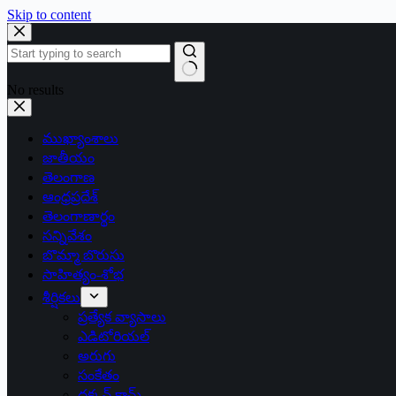
Skip to content
No results
ముఖ్యాంశాలు
జాతీయం
తెలంగాణ
ఆంధ్రప్రదేశ్
తెలంగాణార్థం
సన్నివేశం
బొమ్మా బొరుసు
సాహిత్యం-శోభ
శీర్షికలు
ప్రత్యేక వ్యాసాలు
ఎడిటోరియల్
అరుగు
సంకేతం
దక్కన్.కామ్