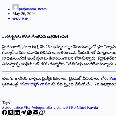
prajatantra_news
May 26, 2026
తెలంగాణ
– గవర్నర్‌ను కోరిన టీఆర్‌ఎస్ అధినేత కవిత
హైదరాబాద్, ప్రజాతంత్ర, మే 26 : ఖమ్మం జిల్లా వెలుగుమట్లలో భూ నిర్వాసి
గవర్నర్‌ను మంగళవారం కలిసిన అనంతరం ఆమె మీడియాతో మాట్లాడారు. వెలుగు
బాధితులందరికీ ఇంటి స్థలాలు కేటాయించాలని కోరామన్నారు. కడ్లాపూర్‌లో
సమస్యలపై బాధితులతో కలిసి గవర్నర్‌కు వినతిపత్రం అందజేశామన్నారు
తెలుగు జాతీయ వార్తలు, ప్రత్యేక కథనాలు, ట్రెండింగ్ వీడియోలు కోసం
Praj
ప్రజాతంత్ర,
యూట్యూబ్ చానల్
ను సబ్ స్క్రైబ్ చేసుకోండి.. మీ అభిప్ర
Tags
#
#do justice #for Velugumatla-victims #TRS Chief Kavita