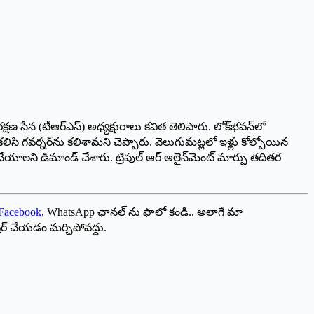
షణ సేన (టీఆర్‌ఎస్) అధ్యక్షురాలు కవిత తెలిపారు. లోక్‌భవన్‌లో
సి గవర్నర్‌ను కలిశామని చెప్పారు. వెలుగుమట్లలో ఇళ్లు కోల్పోయిన
ేయాలని డిమాండ్ చేశారు. ట్రిపుల్ ఆర్ అలైన్‌మెంట్ మార్పు తదితర
Facebook
, WhatsApp ఛానల్ ను ఫాలో కండి.. అలాగే మా
ేర్ చేయడం మర్చిపోవద్దు.