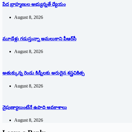
పేద బ్రాహ్మణుల అభ్యున్నతే ధ్యేయం
August 8, 2026
మూడేళ్లు గ‌డుస్తున్నా అమ‌లుకాని పీఆర్‌సీ
August 8, 2026
అతుక్కున్న రెండు కిడ్నీలకు అరుదైన శస్త్రచికిత్స
August 8, 2026
నైపుణ్యాలుంటేనే ఉపాధి అవకాశాలు
August 8, 2026