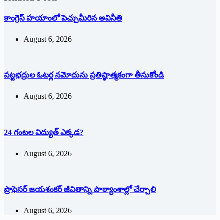
కాంగ్రెస్ హయాంలో పెచ్చుమీరిన అవినీతి
August 6, 2026
పట్టభద్రుల ఓటర్ల నమోదును ప్రతిష్ఠాత్మకంగా తీసుకోండి
August 6, 2026
24 గంటల విద్యుత్ ఎక్కడ?
August 6, 2026
ప్రొఫెసర్ జయశంకర్ జీవితాన్ని పాఠ్యాంశాల్లో చేర్చాలి
August 6, 2026