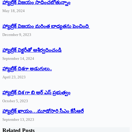
హ్యాట్రిక్‌ విజయం సాధించబోతున్నాం
May 18, 2024
హ్యాట్రిక్ విజయం మరింత బాధ్యతను పెంచింది
December 9, 2023
హ్యాట్రిక్‌ ‌విక్టరీతో ఆశీర్వదించండి
September 14, 2024
‌హ్యాట్రిక్‌ ‌దిశగా అడుగులు..
April 23, 2023
హ్యాట్రిక్ దిశ గా బి ఆర్ ఎస్ ప్రభుత్వం
October 5, 2023
హ్యాట్రిక్‌ ‌ఖాయం…మూడోసారి సీఎం కేసీఆరే
September 13, 2023
Related Posts