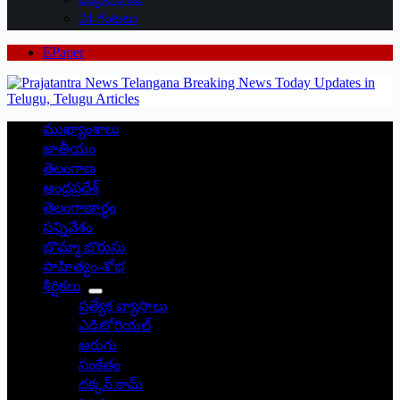
24 గంటలు
EPaper
ముఖ్యాంశాలు
జాతీయం
తెలంగాణ
ఆంధ్రప్రదేశ్
తెలంగాణార్థం
సన్నివేశం
బొమ్మా బొరుసు
సాహిత్యం-శోభ
శీర్షికలు
ప్రత్యేక వ్యాసాలు
ఎడిటోరియల్
అరుగు
సంకేతం
దక్కన్.కామ్