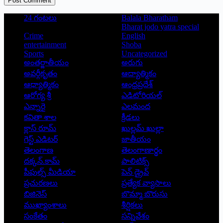
Post Comment
24 గంటలు
Balala Bharatham
Bharat jodo yatra special
Crime
English
entertainment
Shoba
Sports
Uncategorized
అంతర్జాతీయం
అరుగు
అవర్గీకృతం
ఆద్యాత్మికం
ఆధ్యాత్మికం
ఆంధ్రప్రదేశ్
ఆరోగ్య శ్రీ
ఎడిటోరియల్
ఎన్నారై
ఎలమంద
కవితా శాల
క్రీడలు
క్లాస్ రూమ్
ఖుల్లమ్ ఖుల్లా
గెస్ట్ ఎడిటర్
జాతీయం
తెలంగాణ
తెలంగాణార్థం
దక్కన్.కామ్
పాలిటిక్స్
పీపుల్స్ ‌మీడియా
పెన్ డ్రైవ్
ప్రచురణలు
ప్రత్యేక వ్యాసాలు
బిజినెస్
బొమ్మా బొరుసు
ముఖ్యాంశాలు
శీర్షికలు
సంకేతం
సన్నివేశం