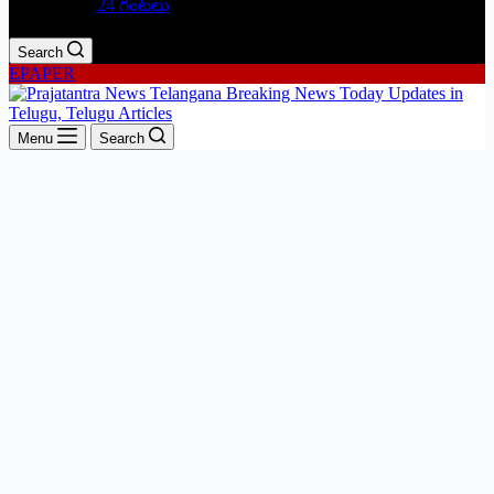
24 గంటలు
Search
EPAPER
Menu
Search