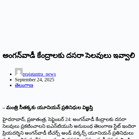
అంగన్‌వాడీ కేంద్రాలకు దసరా సెలవులు ఇవ్వాలి
prajatantra_news
September 24, 2025
తెలంగాణ
– మంత్రి సీతక్కకు యూనియన్‌ ప్రతినిధుల విజ్ఞప్తి
హైదరాబాద్‌, ప్రజాతంత్ర, సెప్టెంబర్‌ 24: అంగన్‌వాడీ కేంద్రాలకు దసరా
సెలవులు ప్రకటించాలని ఐఎన్‌టియుసి అనుబంధ తెలంగాణ స్టేట్‌ ఇందిరా
ప్రియదర్శిని అంగన్‌వాడీ టీచర్స్‌ అండ్‌ వర్కర్స్‌ యూనియన్‌ ప్రతినిధులు