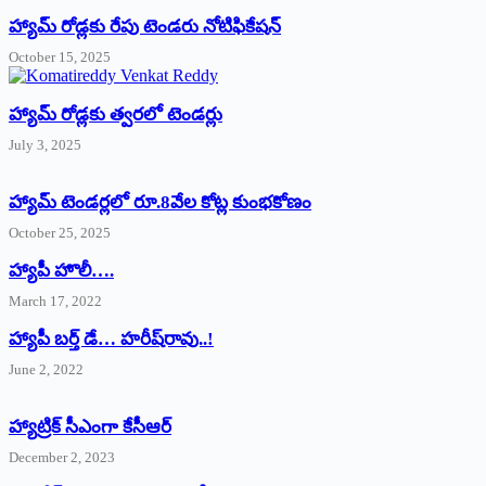
హ్యామ్‌ రోడ్లకు రేపు టెండరు నోటిఫికేషన్‌
October 15, 2025
హ్యామ్‌ రోడ్లకు త్వరలో టెండర్లు
July 3, 2025
హ్యామ్‌ ‌టెండర్లలో రూ.8వేల కోట్ల కుంభకోణం
October 25, 2025
హ్యాపీ హొలీ….
March 17, 2022
హ్యాపీ బర్త్ ‌డే… హరీష్‌రావు..!
June 2, 2022
హ్యాట్రిక్‌ ‌సీఎంగా కేసీఆర్‌
December 2, 2023