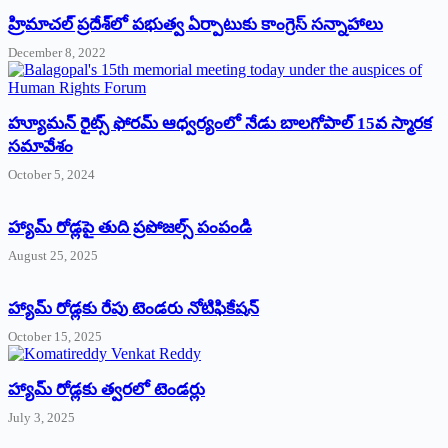
‌హ్రిమాచల్‌ ‌ప్రదేశ్‌లో పభుత్వ ఏర్పాటుకు కాంగ్రెస్‌ ‌సన్నాహాలు
December 8, 2022
హ్యూమన్‌ రైట్స్‌ ఫోరమ్‌ ఆధ్వర్యంలో నేడు బాలగోపాల్‌ 15వ స్మారక
సమావేశం
October 5, 2024
హ్యామ్‌ రోడ్లపై తుది ప్రపోజల్స్‌ పంపండి
August 25, 2025
హ్యామ్‌ రోడ్లకు రేపు టెండరు నోటిఫికేషన్‌
October 15, 2025
హ్యామ్‌ రోడ్లకు త్వరలో టెండర్లు
July 3, 2025