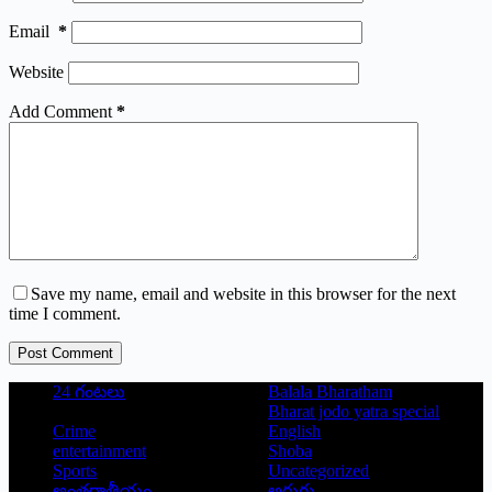
Email
*
Website
Add Comment
*
Save my name, email and website in this browser for the next
time I comment.
Post Comment
24 గంటలు
Balala Bharatham
Bharat jodo yatra special
Crime
English
entertainment
Shoba
Sports
Uncategorized
అంతర్జాతీయం
అరుగు