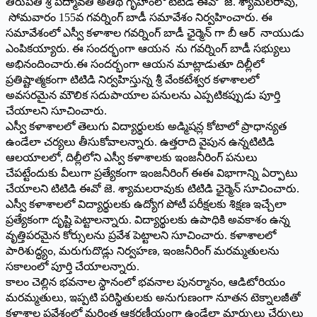
తిరుపతి శ్రీ పద్మావతీ అతిథి గృహంలో టిటిడి ఈవో జె. శ్యామలరావు,
సోమవారం 155వ గవర్నింగ్ బాడీ సమావేశం నిర్వహించారు. ఈ
సమావేశంలో ఎస్వీ కళాశాల గవర్నింగ్ బాడీ ఛైర్మెన్ గా బీ ఆర్ నాయుడు
ఎంపికయ్యారు. ఈ సందర్భంగా ఆయ‌న ను గవర్నింగ్ బాడీ సభ్యులు
అభినందించారు.ఈ సంద‌ర్భంగా ఆయ‌న మాట్లాడుతూ దిల్లీలో
ప్రతిష్టాత్మకంగా టిటిడి నిర్వహిస్తున్న శ్రీ వేంకటేశ్వర కళాశాలలో
అవసరమైన మౌలిక సదుపాయాల పనులను ఎప్పటికప్పుడు పూర్తి
చేయాలని సూచించారు.
ఎస్వీ కళాశాలలో తెలుగు విద్యార్థులకు అడ్మిషన్ల కోటాలో ప్రాధాన్యత
ఉండేలా చర్యలు తీసుకోవాలన్నారు. ఉత్తరాది వైపున ఉన్నటిటిడి
ఆలయాలలో, దిల్లీలోని ఎస్వీ కళాశాలకు ఇంజనీరింగ్ పనులు
చేపట్టేందుకు వీలుగా ప్రత్యేకంగా ఇంజనీరింగ్ ఈఈ విభాగాన్ని ఏర్పాటు
చేయాలని టిటిడి ఈవో జె. శ్యామలరావుకు టిటిడి ఛైర్మెన్ సూచించారు.
ఎస్వీ కళాశాలలో విద్యార్థులకు ఉద్యోగ పోటీ పరీక్షలకు శిక్షణ ఇచ్చేలా
ప్రత్యేకంగా దృష్టి పెట్టాలన్నారు. విద్యార్థులకు ఉపాధికి అవకాశం ఉన్న
వృత్తిపరమైన కోర్సులను ప్రవేశ పెట్టాలని సూచించారు. కళాశాలలో
పారిశుద్ధ్యం, మరుగుదొడ్లు నిర్వహణ, ఇంజనీరింగ్ మరమ్మతులను
సకాలంలో పూర్తి చేయాలన్నారు.
కాలం చెల్లిన భవనాల స్థానంలో భవనాల పునర్మానం, ఆడిటోరియం
మరమ్మతులు, ఇప్పటి పరిస్థితులకు అనుగుణంగా నూతన టెక్నాలజీతో
కళాశాల ప్రవేశంలో మరింత ఆకర్షణీయంగా ఉండేలా మార్పులు చేర్పులు