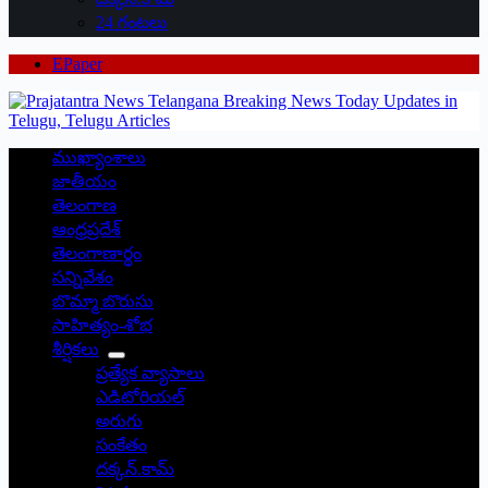
24 గంటలు
EPaper
ముఖ్యాంశాలు
జాతీయం
తెలంగాణ
ఆంధ్రప్రదేశ్
తెలంగాణార్థం
సన్నివేశం
బొమ్మా బొరుసు
సాహిత్యం-శోభ
శీర్షికలు
ప్రత్యేక వ్యాసాలు
ఎడిటోరియల్
అరుగు
సంకేతం
దక్కన్.కామ్