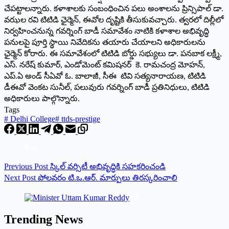
చేపట్టాలన్నారు. కళాశాలకు సంబంధించిన పలు అంశాలను ప్రిన్సిపాల్ డా.
వఝల రవి టిటిడి ఛైర్మెన్, ఈవోల దృష్టికి తీసుకువచ్చారు. త్వరలో దిల్లీలో
నిర్వహించనున్న గవర్నింగ్ బాడీ సమావేశం నాటికి కళాశాల అభివృద్ధి
పనులపై పూర్తి స్థాయి నివేదికను తయారు చేయాలని అధికారులను
ఛైర్మెన్ కోరారు. ఈ సమావేశంలో టిటిడి బోర్డు సభ్యులు డా. పనబాక లక్ష్మీ,
ఎస్. నరేష్ కుమార్, ఎండోమెంట్ కమిషనర్ కె. రామచంద్ర మోహన్,
ఎప్.ఏ అండ్ సీఏవో ఓ. బాలాజీ, సీఈ టివి సత్యనారాయణ, టిటిడి
డీఈవో వెంకట సునీల్, పలువురు గవర్నింగ్ బాడీ ప్రతినిధులు, టిటిడి
అధికారులు పాల్గొన్నారు.
Tags
#
Delhi College
#
ttds-prestige
Previous
Post
స్కిల్‌ వర్సిటీ అభివృద్ధికి సహకరించండి
Next
Post
పోలవ‌రం టి.ఒ.ఆర్‌. మార్పులు తిర‌స్క‌రించాలి
Trending News