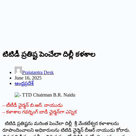
టిటిడీ ప్ర‌తిష్ట పెంచేలా దిల్లీ క‌ళ‌శాల‌
Prajatantra Desk
June 16, 2025
ఆంధ్రప్రదేశ్
– టీటీడీ ఛైర్మ‌న్ బి.ఆర్‌. నాయుడు
– క‌ళాశాల గ‌వ‌ర్నింగ్ బాడీ ఛైర్మ‌న్‌గా ఎన్నిక‌
టిటిడి ప్రతిష్టను మరింత పెంచేలా దిల్లీ శ్రీ వేంకటేశ్వర కళాశాలను
రూపొందించాలని అధికారులను టిటిడి ఛైర్మెన్ బీఆర్ నాయుడు కోరారు.