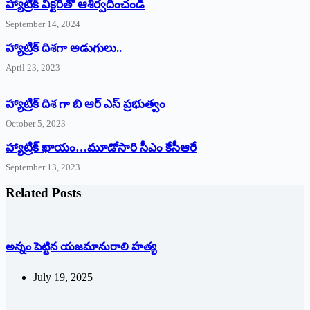
హ్యాట్రిక్‌ ‌విక్టరీతో ఆశీర్వదించండి
September 14, 2024
‌హ్యాట్రిక్‌ ‌దిశగా అడుగులు..
April 23, 2023
హ్యాట్రిక్ దిశ గా బి ఆర్ ఎస్ ప్రభుత్వం
October 5, 2023
హ్యాట్రిక్‌ ‌ఖాయం…మూడోసారి సీఎం కేసీఆరే
September 13, 2023
Related Posts
అన్నం పెట్టిన యజమానురాలి హత్య
July 19, 2025