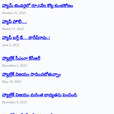
హ్యామ్‌ ‌టెండర్లలో రూ.8వేల కోట్ల కుంభకోణం
October 25, 2025
హ్యాపీ హొలీ….
March 17, 2022
హ్యాపీ బర్త్ ‌డే… హరీష్‌రావు..!
June 2, 2022
హ్యాట్రిక్‌ ‌సీఎంగా కేసీఆర్‌
December 2, 2023
హ్యాట్రిక్‌ విజయం సాధించబోతున్నాం
May 18, 2024
హ్యాట్రిక్ విజయం మరింత బాధ్యతను పెంచింది
December 9, 2023