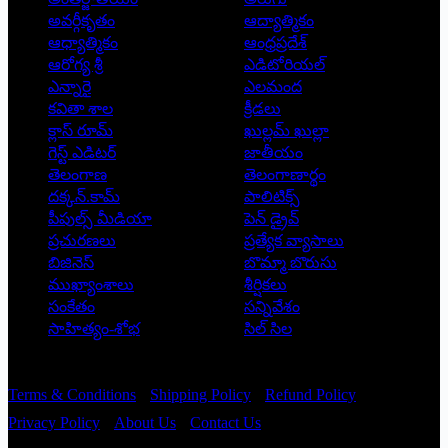
అవర్గీకృతం
ఆద్యాత్మికం
ఆధ్యాత్మికం
ఆంధ్రప్రదేశ్
ఆరోగ్య శ్రీ
ఎడిటోరియల్
ఎన్నారై
ఎలమంద
కవితా శాల
క్రీడలు
క్లాస్ రూమ్
ఖుల్లమ్ ఖుల్లా
గెస్ట్ ఎడిటర్
జాతీయం
తెలంగాణ
తెలంగాణార్థం
దక్కన్.కామ్
పాలిటిక్స్
పీపుల్స్ ‌మీడియా
పెన్ డ్రైవ్
ప్రచురణలు
ప్రత్యేక వ్యాసాలు
బిజినెస్
బొమ్మా బొరుసు
ముఖ్యాంశాలు
శీర్షికలు
సంకేతం
సన్నివేశం
సాహిత్యం-శోభ
సిల్ సిల
Copyright © 2026 - Prajatantra
Terms & Conditions
Shipping Policy
Refund Policy
Privacy Policy
About Us
Contact Us