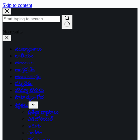
Skip to content
No results
ముఖ్యాంశాలు
జాతీయం
తెలంగాణ
ఆంధ్రప్రదేశ్
తెలంగాణార్థం
సన్నివేశం
బొమ్మా బొరుసు
సాహిత్యం-శోభ
శీర్షికలు
ప్రత్యేక వ్యాసాలు
ఎడిటోరియల్
అరుగు
సంకేతం
దక్కన్.కామ్