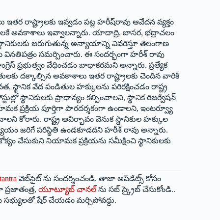
తర రాష్ట్రాలకు ఇవ్వడం పట్ల హ‌రీష్‌రావు ఆవేద‌న వ్య‌క్తం
ితులకే అవకాశాలు ఇవ్వాలన్నారు. యాదాద్రి, బాసర, భద్రాచలం
ానికులకు జరుగుతున్న అన్యాయాన్ని వివరిస్తూ తెలంగాణ
లిసి వినతిపత్రం సమర్పించారు. ఈ సందర్భంగా హరీశ్ రావు
్రెస్ ప్రభుత్వం వేధించడం బాధాకరమని అన్నారు. ప్రత్యేక
డితులకు దక్కాల్సిన అవకాశాలు ఇతర రాష్ట్రాలకు చెందిన వారికి
్థానిక వేద పండితుల హక్కులను పరిరక్షించడం రాష్ట్ర
ుల్లో స్థానికులకు ప్రాధాన్యం కల్పించాలని, స్థానిక రిజర్వేషన్
ప్రక్రియ పూర్తిగా పారదర్శకంగా ఉండాలని, ఇంటర్వ్యూ
ంచాలని కోరారు. రాష్ట్ర ఆవిర్భావం వెనుక స్థానికుల హక్కుల
అన్యాయం జరిగే పరిస్థితి ఉండకూడదని హరీశ్ రావు అన్నారు.
క్యం చేసుకుని నియామక ప్రక్రియను సమీక్షించి స్థానికులకు
tantra
వెబ్‌సైట్ ను సందర్శించండి. తాజా అప్‌డేట్స్ కోసం
 ప్రజాతంత్ర,
యూట్యూబ్ చానల్
ను సబ్ స్క్రైబ్ చేసుకోండి..
 సభ్యులతో షేర్ చేయడం మర్చిపోవద్దు.