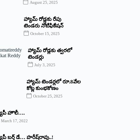
August 25, 2025
హ్యామ్‌ రోడ్లకు రేపు
టెండరు నోటిఫికేషన్‌
October 15, 2025
హ్యామ్‌ రోడ్లకు త్వరలో
టెండర్లు
July 3, 2025
హ్యామ్‌ ‌టెండర్లలో రూ.8వేల
కోట్ల కుంభకోణం
October 25, 2025
యాపీ హొలీ….
March 17, 2022
యాపీ బర్త్ ‌డే… హరీష్‌రావు..!