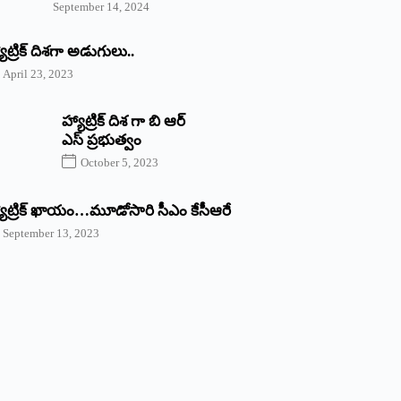
September 14, 2024
యాట్రిక్‌ ‌దిశగా అడుగులు..
April 23, 2023
హ్యాట్రిక్ దిశ గా బి ఆర్
ఎస్ ప్రభుత్వం
October 5, 2023
యాట్రిక్‌ ‌ఖాయం…మూడోసారి సీఎం కేసీఆరే
September 13, 2023