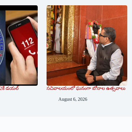
112కే డయల్
సచివాలయంలో ఘనంగా బోనాల ఉత్సవాలు
August 6, 2026