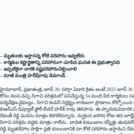
– మృతుల‌కు ఇస్తాన‌న్న కోటి ప‌రిహారం ఇవ్వ‌లేదు
– కార్మికుల క‌ష్టార్జితాన్ని ప‌రిహారంగా చూపిన ఘ‌న‌త ఈ ప్ర‌భుత్వానిది
– ఇప్ప‌టికైనా వారికి న‌ష్ట‌ప‌రిహారంచెల్లించాలి
– మాజీ మంత్రి హ‌రీష్‌రావు డిమాండ్‌
హైద‌రాబాద్‌, ప్ర‌జాతంత్ర‌, జూన్ 30: స‌రిగ్గా ఏడాది క్రితం అంటే 2025 జూన్ 30
కోసం వలస వచ్చి సిగాచి పరిశ్రమలో పనిచేస్తున్న 54 మంది పేద కార్మికులు స
పర్యవేక్షణ వైఫల్యం.. సిగాచి కంపెనీ నిర్లక్ష్యం కారణంగా ప్రాణాలు కోల్పోయి
బిఆర్ఎస్ డిప్యూటీ ఫ్లోర్ లీడర్ హరీశ్ రావు తెలిపారు. ఈ హృదయవిధార
రేవంత్ రెడ్డి మనసు మాత్రం కరగలేదన్నారు. దుర్ఘటన జరిగిన రోజు తన జూబ్లీ
సిగాచి పరిశ్రమ వద్దకు మాత్రం రాలేదు.. బాధిత కుటుంబాల కన్నీళ్లు తుడవలే
రెడ్డి మృతదేహాల సాక్షిగా ప్రతి కుటుంబానికి రూ.కోటి పరిహారం ఇస్తామని ర