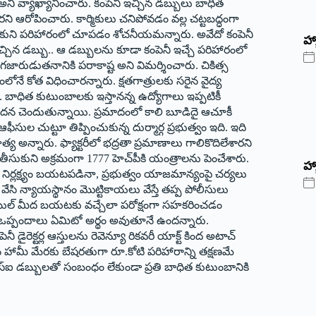
ని వ్యాఖ్యానించారు. కంపెనీ ఇచ్చిన డబ్బులు బాధిత
రని ఆరోపించారు. కార్మికులు చనిపోవడం వల్ల చట్టబద్ధంగా
లుపుకుని పరిహారంలో చూపడం శోచనీయమన్నారు. అవేదో కంపెనీ
‌హ్
ా వచ్చిన డబ్బు.. ఆ డబ్బులను కూడా కంపెనీ ఇచ్చే పరిహారంలో
రుడుతనానికి పరాకాష్ట అని విమ‌ర్శించారు. చికిత్స
ే కోత విధించారన్నారు. క్షతగాత్రులకు సరైన వైద్య
ాధిత కుటుంబాలకు ఇస్తానన్న ఉద్యోగాలు ఇప్పటికీ
వేదన చెందుతున్నాయి. ప్రమాదంలో కాలి బూడిదై ఆచూకీ
ఫీసుల చుట్టూ తిప్పించుకున్న దుర్మార్గ ప్రభుత్వం ఇది. ఇది
 అన్నారు. ఫ్యాక్టరీలో భద్రతా ప్రమాణాలు గాలికొదిలేశారని
 తీసుకుని అక్రమంగా 1777 హెచ్‌పీకి యంత్రాలను పెంచేశారు.
హ్
ు. ఇంత నిర్లక్ష్యం బయటపడినా, ప్రభుత్వం యాజమాన్యంపై చర్యలు
 వేసి న్యాయస్థానం మొట్టికాయలు వేస్తే తప్ప పోలీసులు
యిల్ మీద బయటకు వచ్చేలా పరోక్షంగా సహకరించడం
ీ ఒప్పందాలు ఏమిటో అర్థం అవుతూనే ఉంద‌న్నారు.
ెనీ డైరెక్టర్ల ఆస్తులను రెవెన్యూ రికవరీ యాక్ట్ కింద అటాచ్
హామీ మేరకు బేషరతుగా రూ.కోటి పరిహారాన్ని తక్షణమే
ఎస్ఐ డబ్బులతో సంబంధం లేకుండా ప్రతి బాధిత కుటుంబానికి