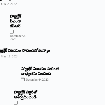
June 2, 2022
హ్యాట్రిక్‌
‌సీఎంగా
కేసీఆర్‌
December 2,
2023
యాట్రిక్‌ విజయం సాధించబోతున్నాం
May 18, 2024
హ్యాట్రిక్ విజయం మరింత
బాధ్యతను పెంచింది
December 9, 2023
హ్యాట్రిక్‌ ‌విక్టరీతో
ఆశీర్వదించండి