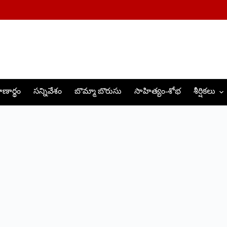
ణార్థం
సన్నివేశం
బొమ్మా బొరుసు
సాహిత్యం-శోభ
శీర్షికలు