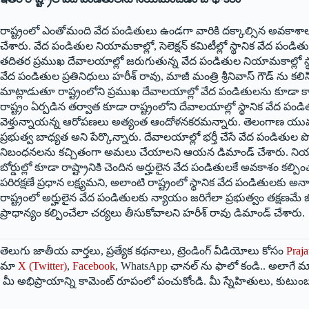
రాష్ట్రంలో ఎంతోమంది వేద పండితులు ఉండ‌గా వారికి దక్కాల్సిన అవకాశాలు ఇ
చేశారు. వేద పండితుల నియామకాల్లో, సెలెక్షన్ కమిటీల్లో స్థానిక వేద పండ
తదితర ప్రముఖ దేవాలయాల్లో జరుగుతున్న వేద పండితుల నియామకాల్లో స్థ
వేద పండితుల ప్రతినిధులు హరీశ్ రావు, మాజీ మంత్రి శ్రీనివాస్ గౌడ్ ను క
మాట్లాడుతూ రాష్ట్రంలోని ప్రముఖ దేవాలయాల్లో వేద పండితులను కూడా కాంగ
రాష్ట్రం ఏర్పడిన తర్వాత కూడా రాష్ట్రంలోని దేవాలయాల్లో స్థానిక వేద పం
వెళ్తున్నాయన్న ఆరోపణలు అత్యంత ఆందోళనకరమన్నారు. తెలంగాణ యువత, స
ప్రభుత్వ బాధ్యత అని పేర్కొన్నారు. దేవాలయాల్లో భర్తీ చేసే వేద పండితుల పోస్ట
నిబంధనలను కచ్చితంగా అమలు చేయాలని ఆయన డిమాండ్ చేశారు. నియామక 
బోర్డుల్లో కూడా రాష్ట్రానికి చెందిన అర్హులైన వేద పండితులకే అవకాశం కల్పి
పరిరక్షణే ప్రధాన లక్ష్యమని, అలాంటి రాష్ట్రంలో స్థానిక వేద పండితులకు 
రాష్ట్రంలో అర్హులైన వేద పండితులకు న్యాయం జరిగేలా ప్రభుత్వం తక్షణమే జో
ప్రాధాన్యం కల్పించేలా చర్యలు తీసుకోవాలని హరీశ్ రావు డిమాండ్ చేశారు.
తెలుగు జాతీయ వార్తలు, ప్రత్యేక కథనాలు, ట్రెండింగ్ వీడియోలు కోసం
Praja
మా
X (Twitter)
,
Facebook
, WhatsApp ఛానల్ ను ఫాలో కండి.. అలాగే మా
మీ అభిప్రాయాన్ని కామెంట్ రూపంలో పంచుకోండి. మీ స్నేహితులు, కుటుంబ