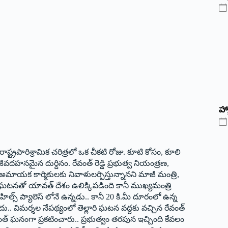
హ్
 రాష్ట్ర‌పారిశ్రామిక చరిత్రలో ఒక చీకటి రోజు. కూటి కోసం, కూలి
జీవదహనమైన దుర్దినం. రేవంత్ రెడ్డి ప్రభుత్వ నియంత్రణ,
న అమాయక కార్మికులకు నివాళుల‌ర్పిస్తున్నాన‌ని మాజీ మంత్రి,
క ఘటనతో యావత్ దేశం ఉలిక్కిపడింది కానీ ముఖ్యమంత్రి
హిల్స్ ప్యాలెస్ లోనే ఉన్నడు.. కానీ 20 కి.మీ దూరంలో ఉన్న
దు.. విమర్శల నేపథ్యంలో తెల్లారి ఘటన వద్దకు వచ్చిన రేవంత్
ేవంత్ ఘనంగా ప్రకటించారు.. ప్రభుత్వం తరపున ఇచ్చింది కేవలం