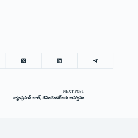
NEXT
POST
శ్యాంప్రసాద్ లాల్, ర‌వించంద‌ర్‌ల‌కు ఆహ్వానం