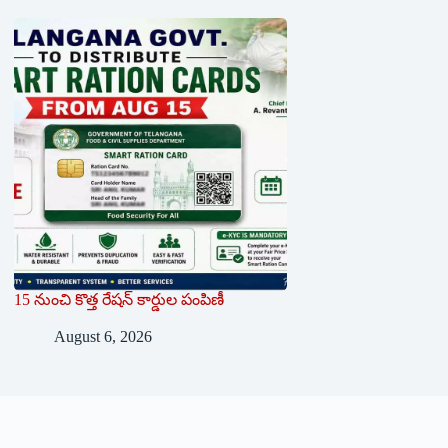
15 నుంచి కొత్త రేషన్ కార్డుల పంపిణీ
August 6, 2026