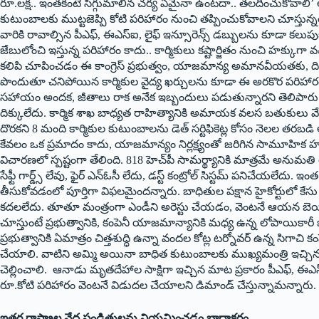
రూ.లక్ష.. ఇంతకంటే సిగ్గుమాలిన చర్య ఏమైనా ఉంటదా.. తలదించుకోవాలి’ అ
కుటుంబాలకు ముట్టజెప్పి కోటి పరిహారం నుంచి తప్పించుకోవాలని చూస్తున్న
వారికి రావాల్సిన పీఎఫ్, ఈఎస్ఐ, లైఫ్ ఇన్సూరెన్స్ డబ్బులను కూడా క
జేబులోంచి ఇస్తున్న పరిహారం కాదు.. కార్మికులు కష్టార్జితం నుంచి హక్కుగ
కలిపి చూపించడం ఈ కాంగ్రెస్ ప్రభుత్వం, యాజమాన్య అమానవీయతకు, దిగజా
పొందుతూ చనిపోయిన కార్మికుల వైద్య ఖర్చులను కూడా ఈ అరకొర పరిహారంలోన
సహాయం అందక, జీతాలు రాక అనేక ఇబ్బందులు పడుతున్నారని తెలిపారు. బ
దిక్కులేదు. కార్మిక శాఖ బాధ్యత రాహిత్యానికి అమాయక వలస బతుకులు 
దొరకని 8 మంది కార్మికుల కుటుంబాలను డెత్ సర్టిఫికెట్ల కోసం నెలల తరబడి ఆ
కేవలం ఒక ప్రమాదం కాదు, యాజమాన్యం నిర్లక్ష్యంతో జరిగిన సామూహిక హత్య
విచారణలో స్పష్టంగా తేలింది. 818 హెచ్‌పీ సామర్థ్యానికి మాత్రమే అనుమతి
సేఫ్టీ గార్డ్స్ లేవు, ఫైర్ ఎన్ఓసీ లేదు, డస్ట్ కంట్రోల్ సిస్టమ్ పనిచేయలేద
తీసుకోవడంలో పూర్తిగా విఫలమైంద‌న్నారు. బాధితుల పక్షాన హైకోర్టులో కేసు
కదలలేదు. తూతూ మంత్రంగా ఎండీని అరెస్టు చేయడం, వెంటనే ఆయన బె
చూస్తుంటే ప్రభుత్వానికి, కంపెనీ యాజమాన్యానికి మధ్య ఉన్న లోపాయికార
ప్రభుత్వానికి ఏమాత్రం చిత్తశుద్ధి ఉన్నా వందల కోట్ల టర్నోవర్ ఉన్న సిగాచి కంప
చేయాలి. వాటిని అమ్మి అయినా బాధిత కుటుంబాలకు ముఖ్యమంత్రి ఇచ్చిన 
చెల్లించాలి. ఆనాడు మృతదేహాల సాక్షిగా ఇచ్చిన మాట ప్రకారం పీఎఫ్, ఈ
రూ.కోటి పరిహారం వెంటనే విడుదల చేయాలని డిమాండ్ చేస్తున్నామ‌న్నారు.
ఇతర రాష్ట్రాల వేద పండితులను నియమించడం బాధాకరం