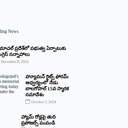
ding News
్రిమాచల్‌ ‌ప్రదేశ్‌లో పభుత్వ ఏర్పాటుకు
గ్రెస్‌ ‌సన్నాహాలు
December 8, 2022
హ్యూమన్‌ రైట్స్‌ ఫోరమ్‌
ఆధ్వర్యంలో నేడు
బాలగోపాల్‌ 15వ స్మారక
సమావేశం
October 5, 2024
హ్యామ్‌ రోడ్లపై తుది
ప్రపోజల్స్‌ పంపండి