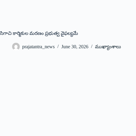
సిగాచి కార్మికుల మ‌ర‌ణం ప్ర‌భుత్వ వైఫ‌ల్య‌మే
prajatantra_news
June 30, 2026
ముఖ్యాంశాలు