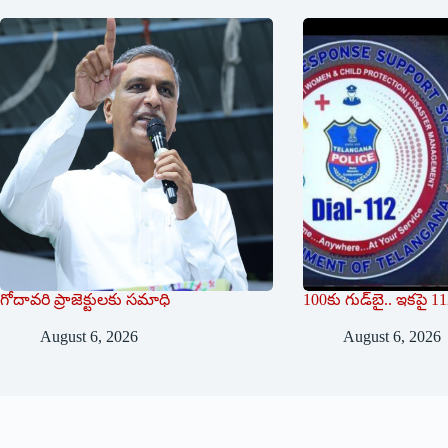
గోదావరి ప్రాజెక్టులకు సమాధి
100కు గుడ్‌బై.. ఇకపై 
August 6, 2026
August 6, 2026