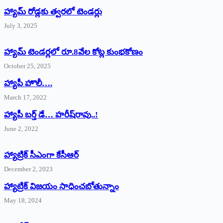
హ్యామ్‌ రోడ్లకు త్వరలో టెండర్లు
July 3, 2025
హ్యామ్‌ ‌టెండర్లలో రూ.8వేల కోట్ల కుంభకోణం
October 25, 2025
హ్యాపీ హొలీ….
March 17, 2022
హ్యాపీ బర్త్ ‌డే… హరీష్‌రావు..!
June 2, 2022
హ్యాట్రిక్‌ ‌సీఎంగా కేసీఆర్‌
December 2, 2023
హ్యాట్రిక్‌ విజయం సాధించబోతున్నాం
May 18, 2024