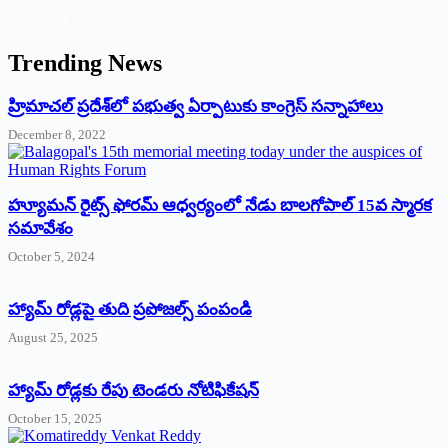
Trending News
‌హ్రిమాచల్‌ ‌ప్రదేశ్‌లో పభుత్వ ఏర్పాటుకు కాంగ్రెస్‌ ‌సన్నాహాలు
December 8, 2022
హ్యూమన్‌ రైట్స్‌ ఫోరమ్‌ ఆధ్వర్యంలో నేడు బాలగోపాల్‌ 15వ స్మారక
సమావేశం
October 5, 2024
హ్యామ్‌ రోడ్లపై తుది ప్రపోజల్స్‌ పంపండి
August 25, 2025
హ్యామ్‌ రోడ్లకు రేపు టెండరు నోటిఫికేషన్‌
October 15, 2025