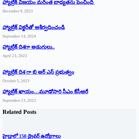
హ్యాట్రిక్ విజయం మరింత బాధ్యతను పెంచింది
December 9, 2023
హ్యాట్రిక్‌ ‌విక్టరీతో ఆశీర్వదించండి
September 14, 2024
‌హ్యాట్రిక్‌ ‌దిశగా అడుగులు..
April 23, 2023
హ్యాట్రిక్ దిశ గా బి ఆర్ ఎస్ ప్రభుత్వం
October 5, 2023
హ్యాట్రిక్‌ ‌ఖాయం…మూడోసారి సీఎం కేసీఆరే
September 13, 2023
Related Posts
హైడ్రాలో 150 డ్రైవర్‌ ఉద్యోగాలు