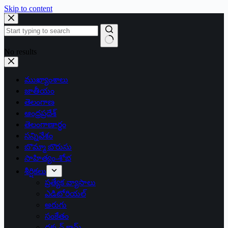
Skip to content
No results
ముఖ్యాంశాలు
జాతీయం
తెలంగాణ
ఆంధ్రప్రదేశ్
తెలంగాణార్థం
సన్నివేశం
బొమ్మా బొరుసు
సాహిత్యం-శోభ
శీర్షికలు
ప్రత్యేక వ్యాసాలు
ఎడిటోరియల్
అరుగు
సంకేతం
దక్కన్.కామ్