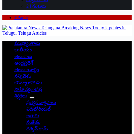
24 గంటలు
EPaper
ముఖ్యాంశాలు
జాతీయం
తెలంగాణ
ఆంధ్రప్రదేశ్
తెలంగాణార్థం
సన్నివేశం
బొమ్మా బొరుసు
సాహిత్యం-శోభ
శీర్షికలు
ప్రత్యేక వ్యాసాలు
ఎడిటోరియల్
అరుగు
సంకేతం
దక్కన్.కామ్