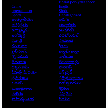
Bharat jodo yatra special
Crime
English
entertainment
Shoba
Sports
Uncategorized
అంతర్జాతీయం
అరుగు
అవర్గీకృతం
ఆద్యాత్మికం
ఆధ్యాత్మికం
ఆంధ్రప్రదేశ్
ఆరోగ్య శ్రీ
ఎడిటోరియల్
ఎన్నారై
ఎలమంద
కవితా శాల
క్రీడలు
క్లాస్ రూమ్
ఖుల్లమ్ ఖుల్లా
గెస్ట్ ఎడిటర్
జాతీయం
తెలంగాణ
తెలంగాణార్థం
దక్కన్.కామ్
పాలిటిక్స్
పీపుల్స్ ‌మీడియా
పెన్ డ్రైవ్
ప్రచురణలు
ప్రత్యేక వ్యాసాలు
బిజినెస్
బొమ్మా బొరుసు
ముఖ్యాంశాలు
శీర్షికలు
సంకేతం
సన్నివేశం
సాహిత్యం-శోభ
సిల్ సిల
Copyright © 2026 - Prajatantra