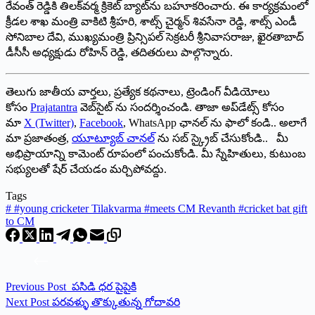
రేవంత్‌ రెడ్డికి తిలక్‌వర్మ క్రికెట్‌ బ్యాట్‌ను బహూకరించారు. ఈ కార్యక్రమంలో
క్రీడల శాఖ మంత్రి వాకిటి శ్రీహరి, శాట్స్‌ చైర్మన్‌ శివసేనా రెడ్డి, శాట్స్‌ ఎండీ
సోనిబాల దేవి, ముఖ్యమంత్రి ప్రిన్సిపల్‌ సెక్రటరీ శ్రీనివాసరాజు, ఖైరతాబాద్‌
డీసీసీ అధ్యక్షుడు రోహిన్‌ రెడ్డి, తదితరులు పాల్గొన్నారు.
తెలుగు జాతీయ వార్తలు, ప్రత్యేక కథనాలు, ట్రెండింగ్ వీడియోలు
కోసం
Prajatantra
వెబ్‌సైట్ ను సందర్శించండి. తాజా అప్‌డేట్స్ కోసం
మా
X (Twitter)
,
Facebook
, WhatsApp ఛానల్ ను ఫాలో కండి.. అలాగే
మా ప్రజాతంత్ర,
యూట్యూబ్ చానల్
ను సబ్ స్క్రైబ్ చేసుకోండి.. మీ
అభిప్రాయాన్ని కామెంట్ రూపంలో పంచుకోండి. మీ స్నేహితులు, కుటుంబ
సభ్యులతో షేర్ చేయడం మర్చిపోవద్దు.
Tags
#
#young cricketer Tilakvarma #meets CM Revanth #cricket bat gift
to CM
Previous
Post
ప‌సిడి ధ‌ర పైపైకి
Next
Post
పరవళ్ళు తొక్కుతున్న‌ గోదావరి