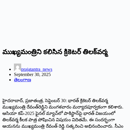
ముఖ్యమంత్రిని కలిసిన క్రికెటర్‌ తిలక్‌వర్మ
prajatantra_news
September 30, 2025
తెలంగాణ
హైదరాబాద్‌, ప్రజాతంత్ర, సెప్టెంబర్‌ 30: భారత్‌ క్రికెటర్‌ తిలక్‌వర్మ
ముఖ్యమంత్రి రేవంత్‌రెడ్డిని మంగళవారం మర్యాదపూర్వ‌కంగా కలిశారు.
ఆసియా కప్‌-2025 ఫైనల్‌ మ్యాచ్‌లో పాకిస్థాన్‌పై భారత్‌ విజయంలో
తిలక్‌వర్మ కీలక పాత్ర పోషించిన విషయం విదితమే. ఈ సందర్భంగా
ఆయనను ముఖ్యమంత్రి రేవంత్‌ రెడ్డి సత్కరించి అభినందించారు. సీఎం