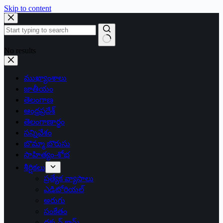
Skip to content
No results
ముఖ్యాంశాలు
జాతీయం
తెలంగాణ
ఆంధ్రప్రదేశ్
తెలంగాణార్థం
సన్నివేశం
బొమ్మా బొరుసు
సాహిత్యం-శోభ
శీర్షికలు
ప్రత్యేక వ్యాసాలు
ఎడిటోరియల్
అరుగు
సంకేతం
దక్కన్.కామ్