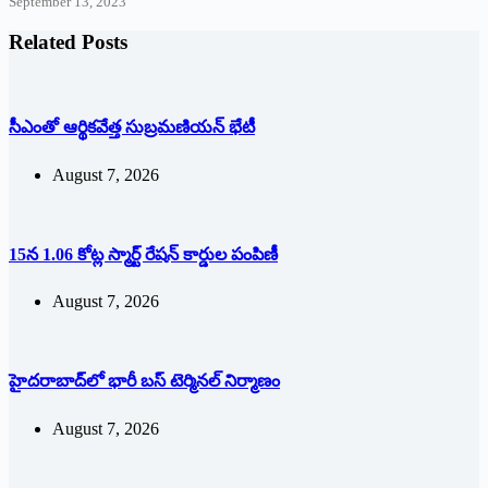
September 13, 2023
Related Posts
సీఎంతో ఆర్థికవేత్త సుబ్రమణియన్ భేటీ
August 7, 2026
15న 1.06 కోట్ల స్మార్ట్ రేషన్ కార్డుల పంపిణీ
August 7, 2026
హైదరాబాద్‌లో భారీ బస్‌ ‌టెర్మినల్‌ ‌నిర్మాణం
August 7, 2026