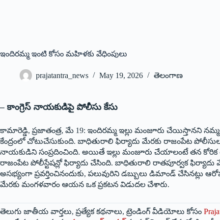
ఇం‌దిరమ్మ ఇంటి కోసం మహిళకు వేధింపులు
prajatantra_news
May 19, 2026
తెలంగాణ
– కాంగ్రెస్‌ ‌నాయకుడిపై పోలీసు కేసు
కామారెడ్డి, ప్రజాతంత్ర, మే 19: ఇం
దిరమ్మ ఇల్లు మంజూరు చేయిస్తానని నమ్
కేంద్రంలో చోటుచేసుకుంది. బాధితురాలి ఫిర్యాదు మేరకు రాజంపేట పోలీసులు 
నాయకుడిని సంప్రదించింది. అయితే ఇల్లు మంజూరు చేయాలంటే తన కోరిక త
రాజంపేట పోలీస్టేషన్లో ఫిర్యాదు చేసింది. బాధితురాలి రాతపూర్వక ఫిర్యాద
అసభ్యంగా ప్రవర్తించినందుకు, పలువురిని డబ్బులు డిమాండ్‌ ‌చేసినట్లు ఆరోప
మేరకు మంగళవారం ఆయన ఒక ప్రకటన విడుదల చేశారు.
తెలుగు జాతీయ వార్తలు, ప్రత్యేక కథనాలు, ట్రెండింగ్ వీడియోలు కోసం
Praja