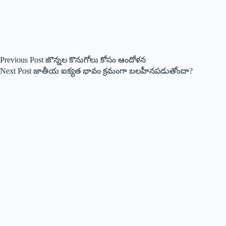
Previous
Post
జొన్నల కొనుగోలు కోసం ఆందోళన
Next
Post
జాతీయ ఐక్యత భావం క్రమంగా బలహీనపడుతోందా?