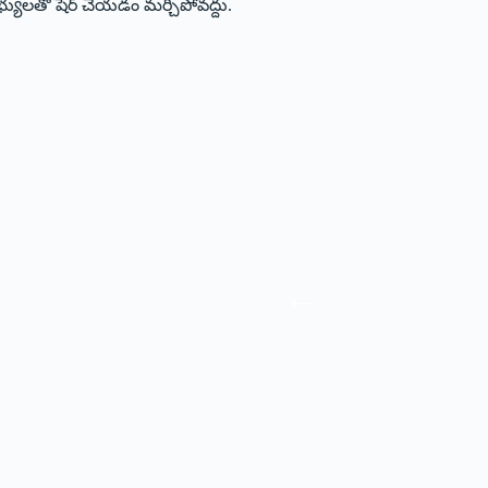
భ్యులతో షేర్ చేయడం మర్చిపోవద్దు.