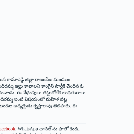
టన కామారెడ్డి జిల్లా రాజంపేట మండలం
ఇల్లు కావాలని కాంగ్రెస్‌ ‌పార్టీకి చెందిన ఓ
ించాడు. ఈ వేధింపులు తట్టుకోలేక బాధితురాలు
. ఇందిరమ్మ ఇంటి విషయంలో మహిళ ప‌ట్ల‌
ేట మండల అధ్యక్షుడు కృష్ణారావు తెలిపారు. ఈ
acebook
, WhatsApp ఛానల్ ను ఫాలో కండి..