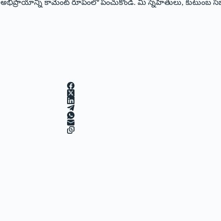
మీ అభిప్రాయాన్ని కామెంట్ రూపంలో పంచుకోండి. మీ స్నేహితులు, కుటుంబ స