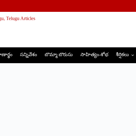
ణార్థం
సన్నివేశం
బొమ్మా బొరుసు
సాహిత్యం-శోభ
శీర్షికలు