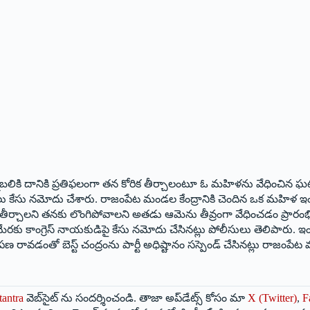
మబలికి దానికి ప్రతిఫలంగా తన కోరిక తీర్చాలంటూ ఓ మహిళను వేధించిన ఘ
కేసు నమోదు చేశారు. రాజంపేట మండల కేంద్రానికి చెందిన ఒక మహిళ ఇందిరమ్మ 
ీర్చాలని తనకు లొంగిపోవాలని అతడు ఆమెను తీవ్రంగా వేధించడం ప్రారంభ
ు మేరకు కాంగ్రెస్‌ ‌నాయకుడిపై కేసు నమోదు చేసినట్లు పోలీసులు తెలిపారు
ణ రావడంతో బెస్ట్ ‌చంద్రంను పార్టీ అధిష్టానం సస్పెండ్‌ ‌చేసిన‌ట్లు రాజంప
tantra
వెబ్‌సైట్ ను సందర్శించండి. తాజా అప్‌డేట్స్ కోసం మా
X (Twitter)
,
F