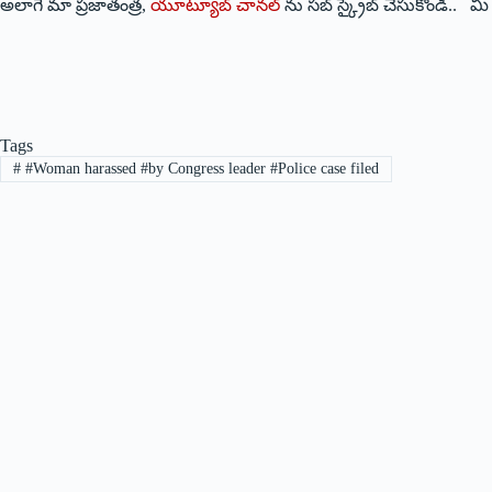
అలాగే మా ప్రజాతంత్ర,
యూట్యూబ్ చానల్
ను సబ్ స్క్రైబ్ చేసుకోండి.. 
Tags
#
#Woman harassed #by Congress leader #Police case filed