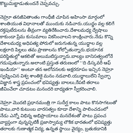
కొట్టుమిట్టాడుతుందనే చెప్పవచ్చు.
నెహ్రూ తనజీవితాంతం గాంధీజీ చూపిన అహింసా మార్గంలో
శాంతియుత విధానాలతో ముందుకు నడిచారు.యుద్ధం వల్ల కలిగే
రక్తపుటేరులను తీవ్రంగా వ్యతిరేకించారు.దేశాలమధ్య ద్వేషాలు
కాకుండా ప్రేమ కుసుమాలు వికసించాలని కాంక్షించారు.నేడు కొన్ని
దేశాలమధ్య అధిపత్య పోరులో జరుగుతున్న యుద్ధాల వల్ల
లక్షలాది పిల్లలు తమ ప్రాణాలను కోల్పోతున్నారు.భయానక
పరిస్థితుల్లో ఆకలితో అలుమటిస్తున్నారు.బాల్యం బానిసత్వంలోనే
గడుపుతున్నారు.అలాంటి ప్రస్తుత తరుణంలో ‘‘ది డిస్కవరీ ఆఫ్‌
ఇండియా’’ అంటూ తన ఆలోచనలకు అక్షరరూపం ఇచ్చిన నెహ్రూ
స్వప్నించిన విశ్వ శాంతికై మనం నడవాలి.యుద్ధాలులేని స్వేచ్ఛా
విజ్ఞాన శాస్త్ర ప్రపంచంలో భవిష్యత్తు బాలలు,రేపటి తరాలు
జీవించేలా చూడటం మనందరి బాధ్యతగా స్వీకరించాలి.
నెహ్రూ మొదటి ప్రధానమంత్రి గా సుదీర్ఘ కాలం పాటు కొనసాగటంతో
పాటు,వారి కుటుంబ వారసత్వం కూడా దేశాన్ని పాలించడంలో
నేడు ఎన్నో విభిన్న అభిప్రాయాలు మనదేశంతో పాటు ప్రపంచ
వ్యాప్తంగా వున్నప్పటికీ ప్రజాస్వామ్య లౌకిక భారతంలో భవిష్యత్తు
తరాలకు గుణాత్మక విద్య, ఉన్నత స్థాయి వైద్యం, బ్రతుకడానికి