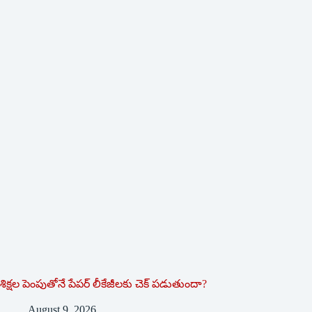
శిక్షల పెంపుతోనే పేపర్ లీకేజీలకు చెక్ పడుతుందా?
August 9, 2026