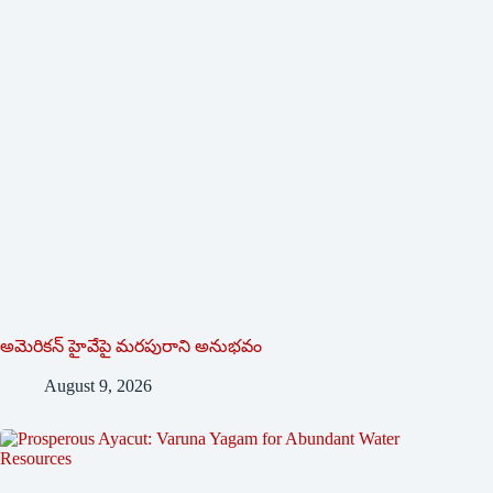
అమెరికన్ హైవేపై మ‌ర‌పురాని అనుభ‌వం
August 9, 2026