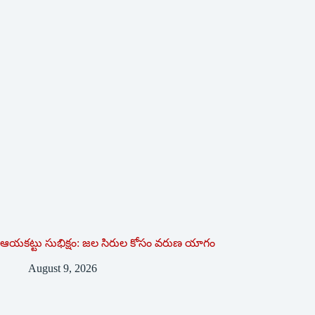
ఆయకట్టు సుభిక్షం: జల సిరుల కోసం వరుణ యాగం
August 9, 2026