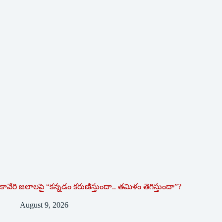
కావేరి జలాలపై “కన్నడం కరుణిస్తుందా.. తమిళం తెగిస్తుందా”?
August 9, 2026