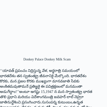
Donkey Palace Donkey Milk Scam
‘‘యావత్‌ ప్రపంచం నిద్రిస్తున్న వేళ, అర్థరాత్రి సమయంలో
భారతదేశం తన స్వతంత్య్ర జీవనానికై మేల్కొంది. భారతదేశం
కొరకు, మన ప్రజల కొరకు ముఖ్యంగా మానవజాతి సేవకు
అంకితమవుతామనే ప్రతిజ్ఞకై ఈ పవిత్రక్షణంలో మనమంతా
అడుగేద్దాం!’’అంటూ ఆగష్టు 15,1947 న మన స్వాతంత్య్ర భారత
తొలి ప్రధాని మరియు విదేశాంగమంత్రి జవహర్‌ లాల్‌ నెహ్రూ
జాతినుద్దేశించి ప్రసంగించారు.సుసంపన్న కుటుంబం,ఉన్నత