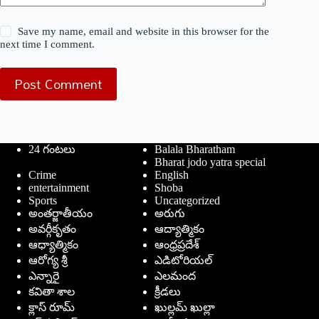
Save my name, email and website in this browser for the
next time I comment.
Post Comment
24 గంటలు
Balala Bharatham
Bharat jodo yatra special
Crime
English
entertainment
Shoba
Sports
Uncategorized
అంతర్జాతీయం
అరుగు
అవర్గీకృతం
ఆద్యాత్మికం
ఆధ్యాత్మికం
ఆంధ్రప్రదేశ్
ఆరోగ్య శ్రీ
ఎడిటోరియల్
ఎన్నారై
ఎలమంద
కవితా శాల
క్రీడలు
క్లాస్ రూమ్
ఖుల్లమ్ ఖుల్లా