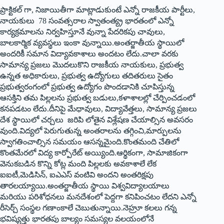
ప్రాక్టికల్‌ గా, నిజాయితీగా మాట్లాడుకుంటే ఎన్నో రాజకీయ పార్టీలు,
నాయకులు 78 సంవత్సరాల స్వాతంత్య్ర భారతంలో ఎన్నో
కార్యక్రమాలను నిర్వహిస్తూనే వున్నా పేదరికపు చావులు,
బాలకార్మిక వ్యవస్థలు ఇంకా వున్నాయి.అంతర్జాతీయ స్థాయిలో
అందరికీ సమాన విద్యావకాశాలు అందటం లేదు.చాలా వరకు
సామాన్య ప్రజలు మొదలుకొని రాజకీయ నాయకులు, ప్రభుత్వ
ఉన్నత అధికారులు, ప్రభుత్వ ఉద్యోగులు తదితరులు సైతం
ప్రభుత్వరంగంలో ప్రభుత్వ ఉద్యోగం పొందడానికి చూపిస్తున్న
ఆసక్తిని తమ పిల్లలను ప్రభుత్వ బడులు,కళాశాలల్లో చేర్పించడంలో
కనపడటం లేదు.దీనిపై మేధావులు, విద్యావేత్తలు, సామాన్య ప్రజలు
దేశ స్థాయిలో చర్చలు జరిపి లోతైన విశ్లేషణ చేయాల్సిన అవసరం
వుంది.విద్యలో పెరుగుతున్న అంతరాలను తగ్గించి,మార్పులను
స్వాగతించాల్సిన సమయం ఆసన్నమైంది.కొంతమంది చేతిలో
కొంతమేరలో విద్య కార్పోరేట్‌ అయ్యింది.ఆర్థికంగా, సామాజికంగా
వెనుకబడిన కొన్ని కోట్ల మంది పిల్లలకు అవకాశాలే లేక
ఐఐటీ,మెడిసిన్‌, ఐఎఎస్‌ వంటివి అందని అంతరిక్షపు
తారలయ్యాయి.అంతర్జాతీయ స్థాయి విశ్వవిద్యాలయాలు
మరియు పరిశోధనలు మనదేశంలో పెద్దగా కనిపించటం లేదని ఎన్నో
రీసెర్చ్‌ సంస్థల గణాంకాలే చెబుతున్నాయి.నెహ్రూ కలలు గన్న
భవిష్యత్తు భారతపు బాల్యం సమస్యల వలయంలోనే