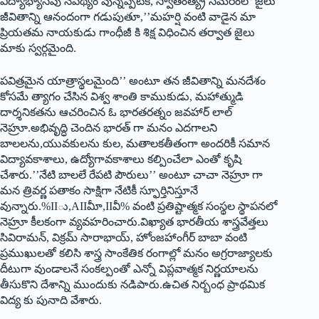
విద్యాభ్యాసపు నేపథ్యం వున్నప్పటికీ, స్వాతంత్య్ర సమరంలో జైలు
జీవితాన్ని ఆనందంగా గడుపుతూ,’’మహర్షి వంటి వాడైన మా
ప్రియతమ నాయకుడు గాంధీజీ కి శిక్ష విధించిన తర్వాత జైలు
మాకు స్వర్గమైంది.
పవిత్రమైన యాత్రాస్థలమైంది’’ అంటూ తన జీవితాన్ని మనదేశం
కోసమే త్యాగం చేసిన విశ్వ శాంతి కాముకుడు, మహాత్ముడి
దార్శనికతను ఆచరించిన ఓ భారతరత్నం జవహార్‌ లాల్‌
నెహ్రూ.అభివృద్ధి చెందిన భారత్‌ గా మనం ఎదగాలని
బాలలను,యువకులను కుల, మతాలకతీతంగా అందరికీ సమాన
విద్యావకాశాలు, ఉద్యోగావకాశాలు కల్పించేలా ఎంతో కృషి
చేశారు.’’నేటి బాలలే రేపటి పౌరులు’’ అంటూ చాచా నెహ్రూ గా
మన త్రివర్ణ పతాకం సాక్షిగా నేటికీ స్ఫూర్తినిస్తూనే
వున్నారు.%IIు,AIIవీూ,IIవీ% వంటి ప్రతిష్టాత్మక సంస్థల స్థాపనలో
నెహ్రూ కీలకంగా వ్యవహరించారు.విఖ్యాత భారతీయ శాస్త్రవేత్తలు
సివిరామన్‌, విక్రమ్‌ సారాభాయ్‌, హోంజహాంగీర్‌ బాబా వంటి
ప్రముఖులతో కలిసి శాస్త్ర సాంకేతిక రంగాల్లో మనం అగ్రరాజ్యాలకు
దీటుగా వుండాలనే సంకల్పంతో ఎన్నో విప్లవాత్మక నిర్ణయాలను
తీసుకొని దేశాన్ని ముందుకు నడిపారు.ఉచిత నిర్బంధ ప్రాథమిక
విద్య కు పునాది వేశారు.