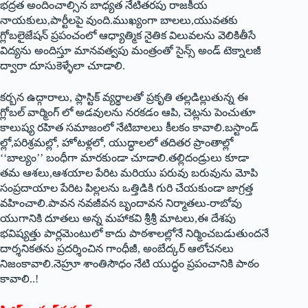
భద్రత అందించాల్సిన బాధ్యత నేటితరపు రాజకీయ
నాయకులు,పార్టీలపై వుంది.ముఖ్యంగా బాలలు,యువతకు
గ్లోబలైజేషన్‌ ప్రపంచంలో ఆధ్యాత్మిక నైతిక విలువలను వెలికితీసే
విద్యను అందిస్తూ మానవత్వపు మంత్రంతో సైన్స్‌ అండ్‌ టెక్నాలజీ
ద్వారా దూసుకెళ్ళేలా చూడాలి.
కర్బన ఉద్గారాలు, ప్లాస్టిక్‌ వ్యర్థాలతో ప్రకృతి తల్లడిల్లుతున్న ఈ
గ్లోబల్‌ వార్మింగ్‌ లో అడవులను నరకడం ఆపి, చెట్లను పెంచుతూ
కాలుష్య రహిత సమాజంలో నేటిబాలలు కీలకం కావాలి.బస్టాండ్‌
ల్లో,పరిశ్రమల్లో, హోటళ్లలో, యుద్ధాలలో తదితర ప్రాంతాల్లో
‘‘బాల్యం’’ బంధీగా మారకుండా చూడాలి.తల్లిదండ్రులు కూడా
తమ ఆశలు,ఆశయాల పేరిట మరియు పరువు బరువును మోపి
సంప్రదాయాల పేరిట పిల్లలను ఒత్తిడికి గురి చేయకుండా జాగ్రత్త
వహించాలి.పావన నవజీవన బృందావన నిర్మాతలు-రాబోవు
యుగానికి దూతలు అన్న మహాకవి శ్రీశ్రీ మాటలు,ఈ దేశపు
భవిష్యత్తు పార్లమెంటులో కాదు పాఠశాలల్లోనే నిర్మించబడుతుందనే
దార్శనికతను ప్రదర్శించిన గాంధీజీ, అంబేద్కర్‌ ఆలోచనలు
నిజంకావాలి.నెహ్రూ శాంతిసౌధం నేటి యుద్ధం ప్రపంచానికి పాఠం
కావాలి..!