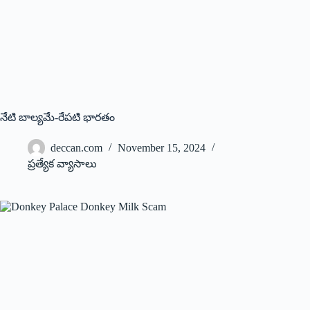
నేటి బాల్యమే-రేపటి భారతం
deccan.com
November 15, 2024
ప్రత్యేక వ్యాసాలు