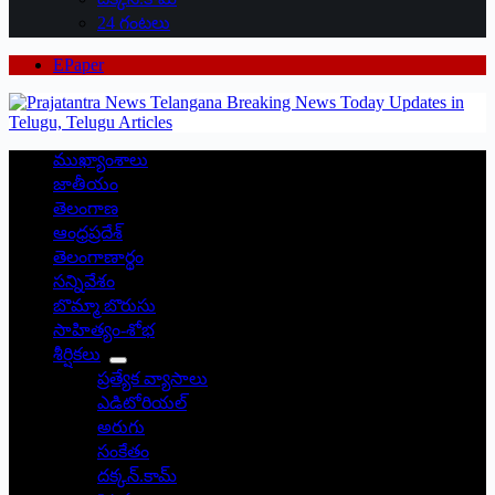
24 గంటలు
EPaper
ముఖ్యాంశాలు
జాతీయం
తెలంగాణ
ఆంధ్రప్రదేశ్
తెలంగాణార్థం
సన్నివేశం
బొమ్మా బొరుసు
సాహిత్యం-శోభ
శీర్షికలు
ప్రత్యేక వ్యాసాలు
ఎడిటోరియల్
అరుగు
సంకేతం
దక్కన్.కామ్