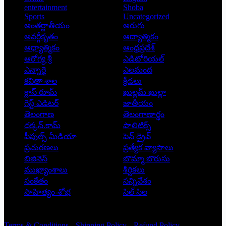
entertainment
Shoba
Sports
Uncategorized
అంతర్జాతీయం
అరుగు
అవర్గీకృతం
ఆద్యాత్మికం
ఆధ్యాత్మికం
ఆంధ్రప్రదేశ్
ఆరోగ్య శ్రీ
ఎడిటోరియల్
ఎన్నారై
ఎలమంద
కవితా శాల
క్రీడలు
క్లాస్ రూమ్
ఖుల్లమ్ ఖుల్లా
గెస్ట్ ఎడిటర్
జాతీయం
తెలంగాణ
తెలంగాణార్థం
దక్కన్.కామ్
పాలిటిక్స్
పీపుల్స్ ‌మీడియా
పెన్ డ్రైవ్
ప్రచురణలు
ప్రత్యేక వ్యాసాలు
బిజినెస్
బొమ్మా బొరుసు
ముఖ్యాంశాలు
శీర్షికలు
సంకేతం
సన్నివేశం
సాహిత్యం-శోభ
సిల్ సిల
Copyright © 2026 - Prajatantra
Terms & Conditions
Shipping Policy
Refund Policy