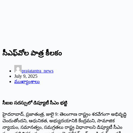
సీఎఫ్‌వోల పాత్ర కీలకం
prajatantra_news
July 9, 2025
ముఖ్యాంశాలు
సీఐఐ సదస్సులో డిప్యూటీ సీఎం భట్టి
హైదరాబాద్‌, ప్రజాతంత్ర, జులై 9: తెలంగాణ రాష్ట్రం శరవేగంగా అభివృద్ధి
చెందుతోందని, ఆధునికత, అభ్యుదయానికి కేంద్రమని, సామాజిక
న్యాయం, సమానత్వం, సమగ్రతలు రాష్ట్ర విధానాలని డిప్యూటీ సీఎం