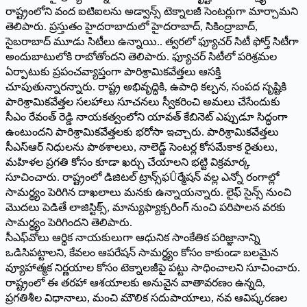
రాష్ట్రంలోని వంద ఐటిఐలను అడ్వాన్స్‌ టెక్నాలజీ సెంటర్లుగా మార్చామని
తెలిపారు. ప్రస్తుతం హైదరాబాదులో హైదరాబాద్‌, సికింద్రాబాద్‌,
సైబరాబాద్‌ మూడు సిటీలు ఉన్నాయి.. త్వరలో ఫ్యూచర్‌ సిటీ ఫోర్త్‌ సిటీగా
అందుబాటులోకి రాబోతోందని తెలిపారు. ఫ్యూచర్‌ సిటీలో పరిశ్రమల
ఏర్పాటుకు ప్రపంచవ్యాప్తంగా పారిశ్రామికవేత్తలు ఆసక్తి
చూపుతున్నారన్నారు. రాష్ట్ర అభివృద్ధికి, ఉపాధి కల్పన, సంపద సృష్టికి
పారిశ్రామికవేత్తల సలహాలు సూచనలు స్వీకరించి అమలు చేసేందుకు
సీఎం రేవంత్‌ రెడ్డి నాయకత్వంలోని యావత్‌ కేబినెట్‌ ఎప్పుడూ సిద్ధంగా
ఉంటుందని పారిశ్రామికవేత్తలకు భరోసా ఇచ్చారు. పారిశ్రామికవేత్తలు
సీఎస్‌ఆర్‌ నిధులను పాఠశాలలు, నాలెడ్జ్‌ సెంటర్ల కోసమేకాక రైతులు,
మహిళల ప్రగతి కోసం కూడా ఖర్చు చేయాలని భట్టి విక్రమార్క
సూచించారు. రాష్ట్రంలో డిజిటల్‌ ట్రాన్స్‌ఫÛర్మేషన్‌ వల్ల ఎన్నో రంగాల్లో
సామర్థ్యం పెరిగిన దాఖలాలు మనకు ఉన్నాయన్నారు. లైఫ్‌ సైన్స్‌ నుంచి
మొదలు పెడితే లాజిస్టిక్స్‌, మాన్యుఫ్యాక్చరింగ్‌ నుంచి పరిపాలన వరకు
సామర్థ్యం పెరిగిందని తెలిపారు.
సీఎఫ్‌వోలు ఆర్థిక నాయకులుగా ఆధునిక సాంకేతిక పరిజ్ఞానాన్ని
ఒడిసిపట్టాలని, కేవలం ఆపరేషన్‌ సామర్థ్యం కోసం కాకుండా బలమైన
వ్యూహాత్మక నిర్ణయాల కోసం టెక్నాలజీపై పట్టు సాధించాలని సూచించారు.
రాష్ట్రంలో ఈ తరహా ఆశయాలకు అనువైన వాతావరణం ఉన్నది,
ప్రగతిశీల విధానాలు, మంచి మౌలిక సదుపాయాలు, నవ ఆవిష్కరణల