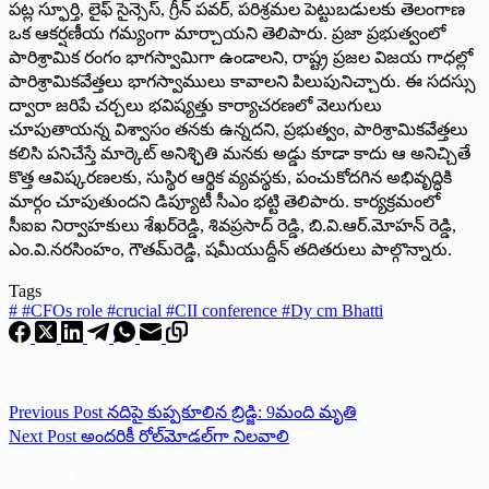
పట్ల స్ఫూర్తి, లైఫ్‌ సైన్సెస్‌, గ్రీన్‌ పవర్‌, పరిశ్రమల పెట్టుబడులకు తెలంగాణ
ఒక ఆకర్షణీయ గమ్యంగా మార్చాయని తెలిపారు. ప్రజా ప్రభుత్వంలో
పారిశ్రామిక రంగం భాగస్వామిగా ఉండాలని, రాష్ట్ర ప్రజల విజయ గాధల్లో
పారిశ్రామికవేత్తలు భాగస్వాములు కావాలని పిలుపునిచ్చారు. ఈ సదస్సు
ద్వారా జరిపే చర్చలు భవిష్యత్తు కార్యాచరణలో వెలుగులు
చూపుతాయన్న విశ్వాసం తనకు ఉన్నదని, ప్రభుత్వం, పారిశ్రామికవేత్తలు
కలిసి పనిచేస్తే మార్కెట్‌ అనిశ్ఛితి మనకు అడ్డు కూడా కాదు ఆ అనిచ్చితే
కొత్త ఆవిష్కరణలకు, సుస్థిర ఆర్థిక వ్యవస్థకు, పంచుకోదగిన అభివృద్ధికి
మార్గం చూపుతుందని డిప్యూటీ సీఎం భట్టి తెలిపారు. కార్యక్రమంలో
సీఐఐ నిర్వాహకులు శేఖర్‌రెడ్డి, శివప్రసాద్‌ రెడ్డి, బి.వి.ఆర్‌.మోహన్‌ రెడ్డి,
ఎం.వి.నరసింహం, గౌతమ్‌రెడ్డి, షమీయుద్దీన్‌ తదితరులు పాల్గొన్నారు.
Tags
#
#CFOs role #crucial #CII conference #Dy cm Bhatti
Previous
Post
నదిపై కుప్పకూలిన బ్రిడ్జి: 9మంది మృతి
Next
Post
అందరికీ రోల్‌మోడల్‌గా నిలవాలి