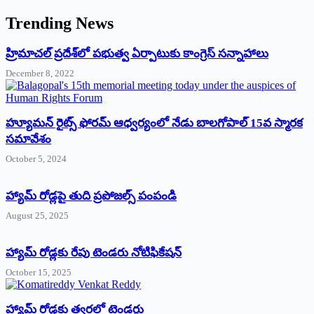
Trending News
‌హ్రిమాచల్‌ ‌ప్రదేశ్‌లో పభుత్వ ఏర్పాటుకు కాంగ్రెస్‌ ‌సన్నాహాలు
December 8, 2022
హ్యూమన్‌ రైట్స్‌ ఫోరమ్‌ ఆధ్వర్యంలో నేడు బాలగోపాల్‌ 15వ స్మారక
సమావేశం
October 5, 2024
హ్యామ్‌ రోడ్లపై తుది ప్రపోజల్స్‌ పంపండి
August 25, 2025
హ్యామ్‌ రోడ్లకు రేపు టెండరు నోటిఫికేషన్‌
October 15, 2025
హ్యామ్‌ రోడ్లకు త్వరలో టెండర్లు