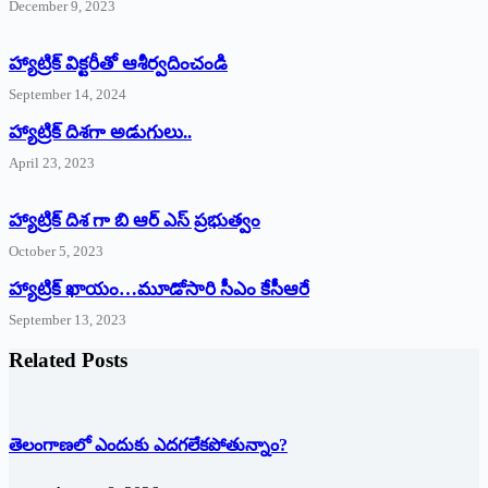
December 9, 2023
హ్యాట్రిక్‌ ‌విక్టరీతో ఆశీర్వదించండి
September 14, 2024
‌హ్యాట్రిక్‌ ‌దిశగా అడుగులు..
April 23, 2023
హ్యాట్రిక్ దిశ గా బి ఆర్ ఎస్ ప్రభుత్వం
October 5, 2023
హ్యాట్రిక్‌ ‌ఖాయం…మూడోసారి సీఎం కేసీఆరే
September 13, 2023
Related Posts
తెలంగాణలో ఎందుకు ఎదగలేకపోతున్నాం?