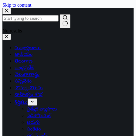
Skip to content
No results
ముఖ్యాంశాలు
జాతీయం
తెలంగాణ
ఆంధ్రప్రదేశ్
తెలంగాణార్థం
సన్నివేశం
బొమ్మా బొరుసు
సాహిత్యం-శోభ
శీర్షికలు
ప్రత్యేక వ్యాసాలు
ఎడిటోరియల్
అరుగు
సంకేతం
దక్కన్.కామ్