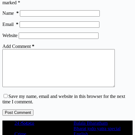
marked
*
Name
*
Email
*
Website
Add Comment
*
Save my name, email and website in this browser for the next
time I comment.
Post Comment
24 గంటలు
Balala Bharatham
Bharat jodo yatra special
Crime
English