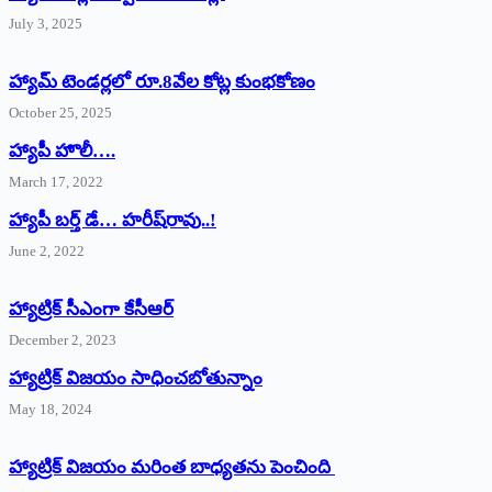
July 3, 2025
హ్యామ్‌ ‌టెండర్లలో రూ.8వేల కోట్ల కుంభకోణం
October 25, 2025
హ్యాపీ హొలీ….
March 17, 2022
హ్యాపీ బర్త్ ‌డే… హరీష్‌రావు..!
June 2, 2022
హ్యాట్రిక్‌ ‌సీఎంగా కేసీఆర్‌
December 2, 2023
హ్యాట్రిక్‌ విజయం సాధించబోతున్నాం
May 18, 2024
హ్యాట్రిక్ విజయం మరింత బాధ్యతను పెంచింది