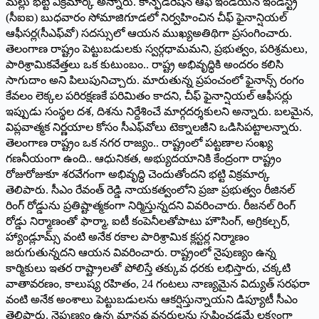
మల్లు భట్టి విక్రమార్క అన్నారు. కాన్ఫెడరేషన్‌ ఆఫ్‌ ఇండియన్‌ ఇండస్ట్రీ
(సీఐఐ) బుధవారం సోమాజిగూడలో నిర్వహించిన చీఫ్‌ ఫైనాన్షియల్‌
ఆఫీసర్ల(సీఎఫ్‌వో) సదస్సులో ఆయన ముఖ్యఅతిథిగా ప్రసంగించారు.
తెలంగాణ రాష్ట్రం పెట్టుబడులకు స్వర్గధామమని, ప్రభుత్వం, పరిశ్రమలు,
పారిశ్రామికవేత్తలు ఒక కుటుంబం.. రాష్ట్ర అభివృద్ధికి అందరం కలిసి
సాగుదాం అని పిలుపునిచ్చారు. మారుతున్న ప్రపంచంలో ఫైనాన్స్‌ రంగం
కేవలం లెక్కల పరిరక్షణకే పరిమితం కాదని, చీఫ్‌ ఫైనాన్షియల్‌ ఆఫీసర్లు
ఇప్పుడు సంస్థల దశ, దిశను నిర్దేశించే మార్గదర్శకులని అన్నారు. బలమైన,
విప్లవాత్మక నిర్ణయాల కోసం సీఎఫ్‌వోలు టెక్నాలజీని ఒడిసిపట్టాలన్నారు.
తెలంగాణ రాష్ట్రం ఒక నగర రాజ్యం.. రాష్ట్రంలో పట్టణాల సంఖ్య
గణనీయంగా ఉంది.. ఆధునికత, అభ్యుదయానికి కేంద్రంగా రాష్ట్రం
రోజురోజుకూ శరవేగంగా అభివృద్ధి చెందుతోందని భట్టి విక్రమార్క
తెలిపారు. సీఎం రేవంత్‌ రెడ్డి నాయకత్వంలోని ప్రజా ప్రభుత్వం రీజినల్‌
రింగ్‌ రోడ్డును ప్రతిష్టాత్మకంగా నిర్మిస్తున్నదని వివరించారు. రీజనల్‌ రింగ్‌
రోడ్డు నిర్మాణంతో ఫార్మా, ఐటీ కంపెనీలతోపాటు హౌసింగ్‌, అగ్రికల్చర్‌,
హ్యాండ్లూమ్స్‌ వంటి అనేక రకాల పారిశ్రామిక క్లస్టర్ల నిర్మాణం
జరుగుతున్నదని ఆయన వివరించారు. రాష్ట్రంలో నైపుణ్యం ఉన్న
కార్మికులు ఇతర రాష్ట్రాలతో పోలిస్తే తక్కువ ధరకు లభిస్తారు, చక్కటి
వాతావరణం, కాలుష్య రహితం, 24 గంటలు నాణ్యమైన విద్యుత్‌ సరఫరా
వంటి అనేక అంశాలు పెట్టుబడులను ఆకర్షిస్తున్నాయని డిప్యూటీ సీఎం
తెలిపారు. నైపుణ్యం ఉన్న మానవ వనరులను సృష్టించడమే లక్ష్యంగా