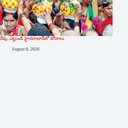
రేపు, ఎల్లుండి హైదరాబాద్‌లో ‌బోనాలు
August 8, 2026