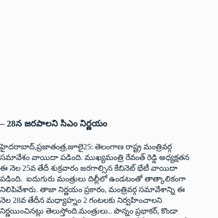
– 28న జరపాలని సిఎం నిర్ణయం
హైదరాబాద్‌,‌ప్రజాతంత్ర,జూలై25: తెలంగాణ రాష్ట్ర మంత్రివర్గ
సమావేశం వాయిదా పడింది. ముఖ్యమంత్రి రేవంత్‌ ‌రెడ్డి అధ్యక్షతన
ఈ నెల 25వ తేదీ శుక్రవారం జరగాల్సిన కేబినెట్‌ ‌భేటీ వాయిదా
పడింది. ఐదుగురు మంత్రులు దిల్లీలో ఉండటంతో తాత్కాలికంగా
నిలిపివేశారు. తాజా నిర్ణయం ప్రకారం, మంత్రివర్గ సమావేశాన్ని ఈ
నెల 28వ తేదీన మధ్యాహ్నం 2 గంటలకు నిర్వహించాలని
నిర్ణయించినట్లు తెలుస్తోంది.మంత్రులు.. పొన్నం ప్రభాకర్‌, ‌కొండా