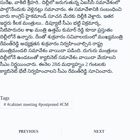
సురేఖ, వాకిటి శ్రీహరి.. దిల్లీలో జరుగుతున్న ఏఐసీసీ సమావేశంలో
పాల్గొనేందుకు వెళ్లినట్లు సమాచారం. ఈ సమావేశానికి సంబంధించి
వారు కాంగ్రెస్‌ ‌హైకమాండ్‌ ‌సూచన మేరకు దిల్లీకి వెళ్లారు. ఇతర
ఇద్దరు కీలక మంత్రులు.. డిప్యూటీ సీఎం భట్టి విక్రమార్క,
నీటిపారుదల శాఖ మంత్రి ఉత్తమ్‌ ‌కుమార్‌ ‌రెడ్డి కూడా ప్రస్తుతం
దిల్లీలోనే ఉన్నారు. దీంతో శుక్రవారం సచివాలయంలో ముఖ్యమంత్రి
రేవంత్‌రెడ్డి అధ్యక్షతన శుక్రవారం నిర్వహించాల్సిన రాష్ట్ర
మంత్రిమండలి సమావేశం వాయిదా పడింది. దుగురు మంత్రులు
దిల్లీలోనే ఉండటంతో క్యాబినెట్‌ ‌సమావేశం వాయిదా వేయాలని
సీఎం నిర్ణయించారు. ఈనెల 28న మధ్యాహ్నం 2 గంటలకు
క్యాబినెట్‌ ‌భేటీ నిర్వహించాలని సీఎం రేవంత్‌రెడ్డి సూచించారు.
Tags
#
#cabinet meeting #postponed #CM
PREVIOUS
NEXT