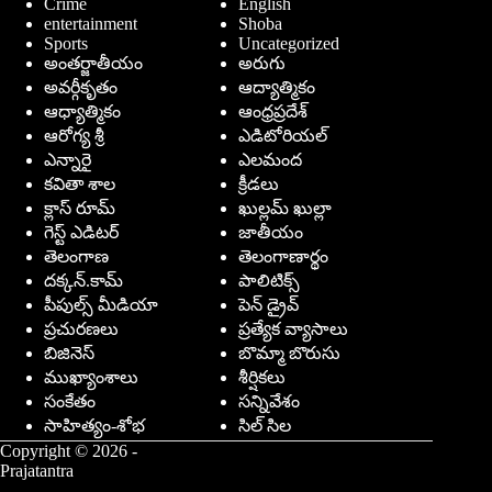
Crime
English
entertainment
Shoba
Sports
Uncategorized
అంతర్జాతీయం
అరుగు
అవర్గీకృతం
ఆద్యాత్మికం
ఆధ్యాత్మికం
ఆంధ్రప్రదేశ్
ఆరోగ్య శ్రీ
ఎడిటోరియల్
ఎన్నారై
ఎలమంద
కవితా శాల
క్రీడలు
క్లాస్ రూమ్
ఖుల్లమ్ ఖుల్లా
గెస్ట్ ఎడిటర్
జాతీయం
తెలంగాణ
తెలంగాణార్థం
దక్కన్.కామ్
పాలిటిక్స్
పీపుల్స్ ‌మీడియా
పెన్ డ్రైవ్
ప్రచురణలు
ప్రత్యేక వ్యాసాలు
బిజినెస్
బొమ్మా బొరుసు
ముఖ్యాంశాలు
శీర్షికలు
సంకేతం
సన్నివేశం
సాహిత్యం-శోభ
సిల్ సిల
Copyright © 2026 -
Prajatantra