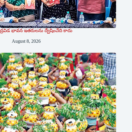
ద్రవిడ భావన ఇతరులను ద్వేషించేది కాదు
August 8, 2026