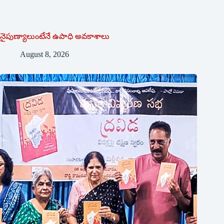
నైపుణ్యాలుంటేనే ఉపాధి అవకాశాలు
August 8, 2026