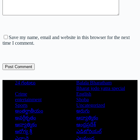
Save my name, email and website in this browser for the next
time I comment.
Post Comment
24 గంటలు
Balala Bharatham
Bharat jodo yatra special
Crime
English
entertainment
Shoba
Sports
Uncategorized
అంతర్జాతీయం
అరుగు
అవర్గీకృతం
ఆద్యాత్మికం
ఆధ్యాత్మికం
ఆంధ్రప్రదేశ్
ఆరోగ్య శ్రీ
ఎడిటోరియల్
ఎన్నారై
ఎలమంద