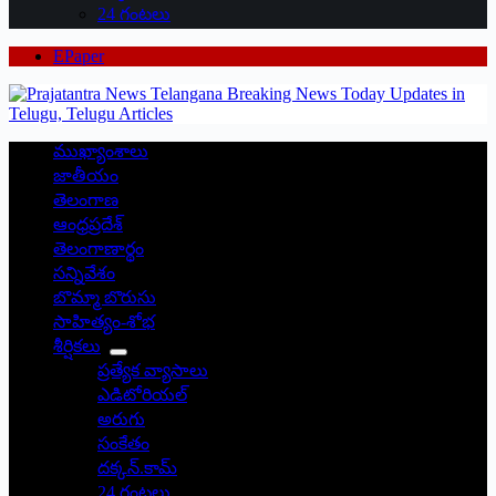
24 గంటలు
EPaper
ముఖ్యాంశాలు
జాతీయం
తెలంగాణ
ఆంధ్రప్రదేశ్
తెలంగాణార్థం
సన్నివేశం
బొమ్మా బొరుసు
సాహిత్యం-శోభ
శీర్షికలు
ప్రత్యేక వ్యాసాలు
ఎడిటోరియల్
అరుగు
సంకేతం
దక్కన్.కామ్
24 గంటలు