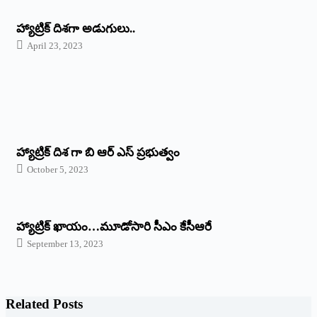
‌హ్యాట్రిక్‌ ‌దిశగా అడుగులు..
April 23, 2023
హ్యాట్రిక్ దిశ గా బి ఆర్ ఎస్ ప్రభుత్వం
October 5, 2023
హ్యాట్రిక్‌ ‌ఖాయం…మూడోసారి సీఎం కేసీఆరే
September 13, 2023
Related Posts