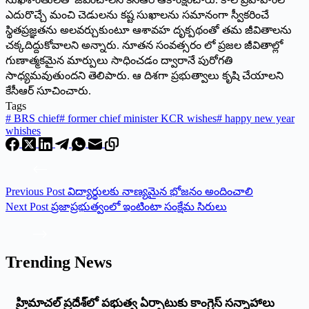
ఎదురొచ్చే మంచి చెడులను కష్ట సుఖాలను సమానంగా స్వీకరించే
స్థితప్రజ్ఞతను అలవర్చుకుంటూ ఆశావహ దృక్పథంతో తమ జీవితాలను
చక్కదిద్దుకోవాలని అన్నారు. నూతన సంవత్సరం లో ప్రజల జీవితాల్లో
గుణాత్మకమైన మార్పులు సాధించడం ద్వారానే పురోగతి
సాధ్యమవుతుందని తెలిపారు. ఆ దిశగా ప్రభుత్వాలు కృషి చేయాలని
కేసీఆర్ సూచించారు.
Tags
#
BRS chief
#
former chief minister KCR wishes
#
happy new year
whishes
Previous
Post
విద్యార్థులకు నాణ్యమైన భోజనం అందించాలి
Next
Post
ప్ర‌జాప్ర‌భుత్వంలో ఇంటింటా సంక్షేమ సిరులు
Trending News
‌హ్రిమాచల్‌ ‌ప్రదేశ్‌లో పభుత్వ ఏర్పాటుకు కాంగ్రెస్‌ ‌సన్నాహాలు