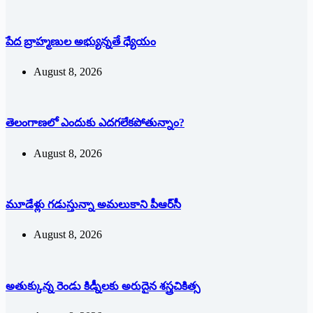
పేద బ్రాహ్మణుల అభ్యున్నతే ధ్యేయం
August 8, 2026
తెలంగాణలో ఎందుకు ఎదగలేకపోతున్నాం?
August 8, 2026
మూడేళ్లు గ‌డుస్తున్నా అమ‌లుకాని పీఆర్‌సీ
August 8, 2026
అతుక్కున్న రెండు కిడ్నీలకు అరుదైన శస్త్రచికిత్స