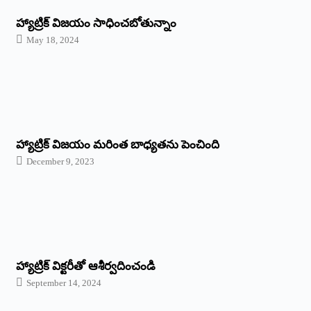
హ్యాట్రిక్‌ విజయం సాధించబోతున్నాం
May 18, 2024
హ్యాట్రిక్ విజయం మరింత బాధ్యతను పెంచింది
December 9, 2023
హ్యాట్రిక్‌ ‌విక్టరీతో ఆశీర్వదించండి
September 14, 2024