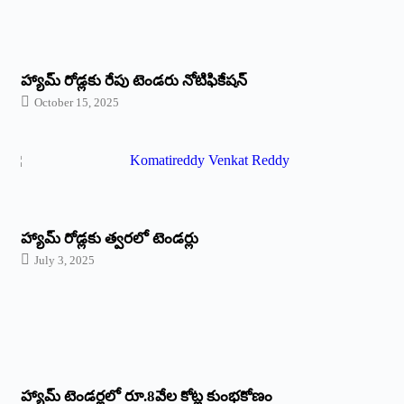
హ్యామ్‌ రోడ్లకు రేపు టెండరు నోటిఫికేషన్‌
October 15, 2025
హ్యామ్‌ రోడ్లకు త్వరలో టెండర్లు
July 3, 2025
హ్యామ్‌ ‌టెండర్లలో రూ.8వేల కోట్ల కుంభకోణం