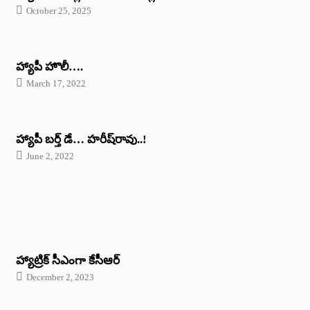
October 25, 2025
హ్యాపీ హొలీ….
March 17, 2022
హ్యాపీ బర్త్ ‌డే… హరీష్‌రావు..!
June 2, 2022
హ్యాట్రిక్‌ ‌సీఎంగా కేసీఆర్‌
December 2, 2023