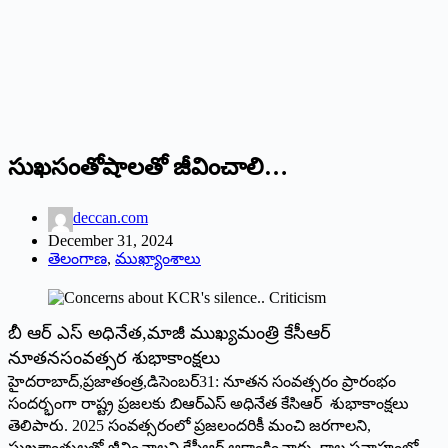
సుఖసంతోషాలతో జీవించాలి…
deccan.com
December 31, 2024
తెలంగాణ
,
ముఖ్యాంశాలు
బీ ఆర్ ఎస్ అధినేత,మాజీ ముఖ్యమంత్రి కేసీఆర్
నూతనసంవత్సర శుభాకాంక్షలు
హైదరాబాద్,ప్రజాతంత్ర,డిసెంబర్31: నూతన సంవత్సరం ప్రారంభం
సందర్భంగా రాష్ట్ర ప్రజలకు బిఆర్ఎస్ అధినేత కేసిఆర్ శుభాకాంక్షలు
తెలిపారు. 2025 సంవత్సరంలో ప్రజలందరికీ మంచి జరగాలని,
సుఖశాంతులతో జీవించాలని కేసీఆర్ ఆకాంక్షించారు. కాల ప్రవాహంలో