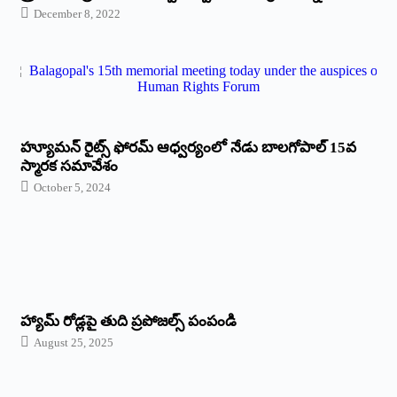
December 8, 2022
హ్యూమన్‌ రైట్స్‌ ఫోరమ్‌ ఆధ్వర్యంలో నేడు బాలగోపాల్‌ 15వ
స్మారక సమావేశం
October 5, 2024
హ్యామ్‌ రోడ్లపై తుది ప్రపోజల్స్‌ పంపండి
August 25, 2025