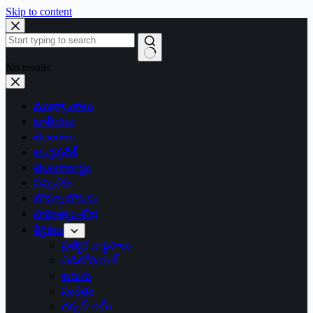
Skip to content
No results
ముఖ్యాంశాలు
జాతీయం
తెలంగాణ
ఆంధ్రప్రదేశ్
తెలంగాణార్థం
సన్నివేశం
బొమ్మా బొరుసు
సాహిత్యం-శోభ
శీర్షికలు
ప్రత్యేక వ్యాసాలు
ఎడిటోరియల్
అరుగు
సంకేతం
దక్కన్.కామ్