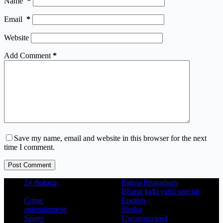
Name
*
Email
*
Website
Add Comment
*
Save my name, email and website in this browser for the next
time I comment.
Post Comment
24 గంటలు
Balala Bharatham
Bharat jodo yatra special
Crime
English
entertainment
Shoba
Sports
Uncategorized