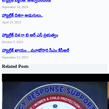
హ్యాట్రిక్‌ ‌విక్టరీతో ఆశీర్వదించండి
September 14, 2024
‌హ్యాట్రిక్‌ ‌దిశగా అడుగులు..
April 23, 2023
హ్యాట్రిక్ దిశ గా బి ఆర్ ఎస్ ప్రభుత్వం
October 5, 2023
హ్యాట్రిక్‌ ‌ఖాయం…మూడోసారి సీఎం కేసీఆరే
September 13, 2023
Related Posts