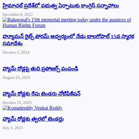
‌హ్రిమాచల్‌ ‌ప్రదేశ్‌లో పభుత్వ ఏర్పాటుకు కాంగ్రెస్‌ ‌సన్నాహాలు
December 8, 2022
హ్యూమన్‌ రైట్స్‌ ఫోరమ్‌ ఆధ్వర్యంలో నేడు బాలగోపాల్‌ 15వ స్మారక
సమావేశం
October 5, 2024
హ్యామ్‌ రోడ్లపై తుది ప్రపోజల్స్‌ పంపండి
August 25, 2025
హ్యామ్‌ రోడ్లకు రేపు టెండరు నోటిఫికేషన్‌
October 15, 2025
హ్యామ్‌ రోడ్లకు త్వరలో టెండర్లు
July 3, 2025