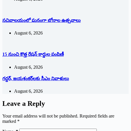
సచివాలయంలో ఘనంగా బోనాల ఉత్సవాలు
August 6, 2026
15 నుంచి కొత్త రేషన్ కార్డుల పంపిణీ
August 6, 2026
గద్దర్, జయశంకర్‌లకు సీఎం నివాళులు
August 6, 2026
Leave a Reply
Your email address will not be published.
Required fields are
marked
*