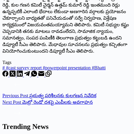
రెడ్డి, కుల గణన కమిటీ చైర్మన్‌ ఉత్తమ్‌ కుమార్‌ రెడ్డి ఇంతమంది రెడ్లు
ఉన్నప్పటికీ ఎలాంటి భేదాలు లేకుండా అణగారిన వర్గాలకు ప్రయోజనం
చేకూర్చాలని బాధ్యతతో పనిచేయడంతో సర్వే నిర్వహణ, విశ్లేషణ
కార్యక్రమంలో విజయవంతమయ్యామని తెలిపారు. కమిటీ సభ్యుల కష్టం
చెప్పడానికి తనకు మాటలు రావడంలేదని, సామాజిక న్యాయం,
సమానత్వం, సంపద పంపిణీకి తెలంగాణ ప్రభుత్వం కట్టుబడి ఉందని
డిప్యూటీ సీఎం తెలిపారు. మేధావుల సూచనలను ప్రభుత్వం కచ్చితంగా
వినియోగించుకుంటుందని డిప్యూటీ సీఎం తెలిపారు.
Tags
#
#cast survey report #powerpoint presentation #Bhatti
Previous
Post
ప్రభుత్వ పరిశీలనకు కులగణన నివేదిక
Next
Post
మెట్రో రెండో దశపై ఎంపీలకు అవగాహన
Trending News