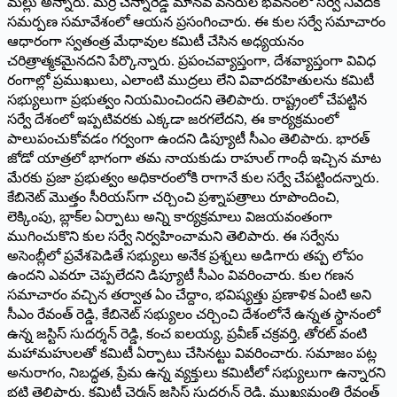
మల్లు అన్నారు. మర్రి చెన్నారెడ్డి మానవ వనరుల భవనంలో సర్వే నివేదిక
సమర్పణ సమావేశంలో ఆయన ప్రసంగించారు. ఈ కుల సర్వే సమాచారం
ఆధారంగా స్వతంత్ర మేధావుల కమిటీ చేసిన అధ్యయనం
చరిత్రాత్మకమైనదని పేర్కొన్నారు. ప్రపంచవ్యాప్తంగా, దేశవ్యాప్తంగా వివిధ
రంగాల్లో ప్రముఖులు, ఎలాంటి ముద్రలు లేని వివాదరహితులను కమిటీ
సభ్యులుగా ప్రభుత్వం నియమించిందని తెలిపారు. రాష్ట్రంలో చేపట్టిన
సర్వే దేశంలో ఇప్పటివరకు ఎక్కడా జరగలేదని, ఈ కార్యక్రమంలో
పాలుపంచుకోవడం గర్వంగా ఉందని డిప్యూటీ సీఎం తెలిపారు. భారత్‌
జోడో యాత్రలో భాగంగా తమ నాయకుడు రాహుల్‌ గాంధీ ఇచ్చిన మాట
మేరకు ప్రజా ప్రభుత్వం అధికారంలోకి రాగానే కుల సర్వే చేపట్టిందన్నారు.
కేబినెట్‌ మొత్తం సీరియస్‌గా చర్చించి ప్రశ్నాపత్రాలు రూపొందించి,
లెక్కింపు, బ్లాక్‌ల ఏర్పాటు అన్ని కార్యక్రమాలు విజయవంతంగా
ముగించుకొని కుల సర్వే నిర్వహించామని తెలిపారు. ఈ సర్వేను
అసెంబ్లీలో ప్రవేశపెడితే సభ్యులు అనేక ప్రశ్నలు అడిగారు తప్ప లోపం
ఉందని ఎవరూ చెప్పలేదని డిప్యూటీ సీఎం వివరించారు. కుల గణన
సమాచారం వచ్చిన తర్వాత ఏం చేద్దాం, భవిష్యత్తు ప్రణాళిక ఏంటి అని
సీఎం రేవంత్‌ రెడ్డి, కేబినెట్‌ సభ్యులం చర్చించి దేశంలోనే ఉన్నత స్థానంలో
ఉన్న జస్టిస్‌ సుదర్శన్‌ రెడ్డి, కంచ ఐలయ్య, ప్రవీణ్‌ చక్రవర్తి, తోరట్‌ వంటి
మహామహులతో కమిటీ ఏర్పాటు చేసినట్టు వివరించారు. సమాజం పట్ల
అనురాగం, నిబద్ధత, ప్రేమ ఉన్న వ్యక్తులు కమిటీలో సభ్యులుగా ఉన్నారని
భట్టి తెలిపారు. కమిటీ చైర్మన్‌ జస్టిస్‌ సుదర్శన్‌ రెడ్డి, ముఖ్యమంత్రి రేవంత్‌