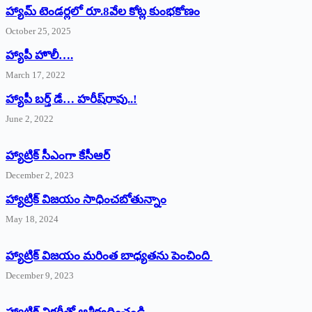
హ్యామ్‌ ‌టెండర్లలో రూ.8వేల కోట్ల కుంభకోణం
October 25, 2025
హ్యాపీ హొలీ….
March 17, 2022
హ్యాపీ బర్త్ ‌డే… హరీష్‌రావు..!
June 2, 2022
హ్యాట్రిక్‌ ‌సీఎంగా కేసీఆర్‌
December 2, 2023
హ్యాట్రిక్‌ విజయం సాధించబోతున్నాం
May 18, 2024
హ్యాట్రిక్ విజయం మరింత బాధ్యతను పెంచింది
December 9, 2023