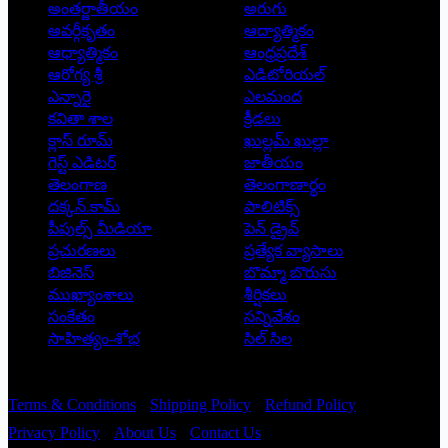
అంతర్జాతీయం
అరుగు
అవర్గీకృతం
ఆద్యాత్మికం
ఆధ్యాత్మికం
ఆంధ్రప్రదేశ్
ఆరోగ్య శ్రీ
ఎడిటోరియల్
ఎన్నారై
ఎలమంద
కవితా శాల
క్రీడలు
క్లాస్ రూమ్
ఖుల్లమ్ ఖుల్లా
గెస్ట్ ఎడిటర్
జాతీయం
తెలంగాణ
తెలంగాణార్థం
దక్కన్.కామ్
పాలిటిక్స్
పీపుల్స్ ‌మీడియా
పెన్ డ్రైవ్
ప్రచురణలు
ప్రత్యేక వ్యాసాలు
బిజినెస్
బొమ్మా బొరుసు
ముఖ్యాంశాలు
శీర్షికలు
సంకేతం
సన్నివేశం
సాహిత్యం-శోభ
సిల్ సిల
Copyright © 2026 - Prajatantra
Terms & Conditions
Shipping Policy
Refund Policy
Privacy Policy
About Us
Contact Us