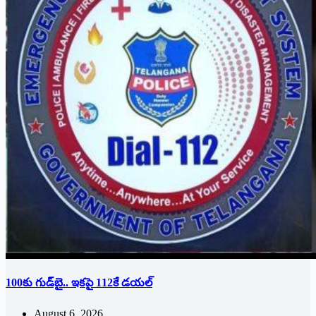
100కు గుడ్‌బై.. ఇకపై 112కే డయల్
August 6, 2026