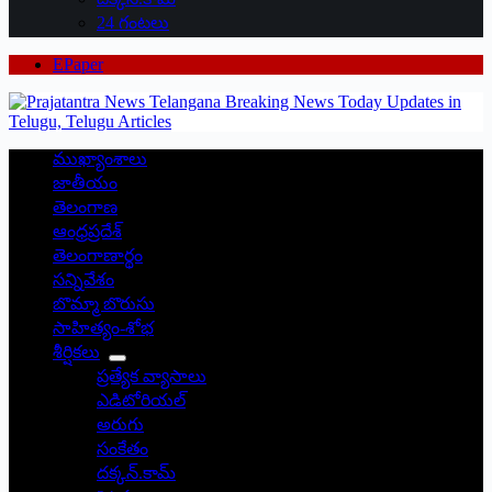
24 గంటలు
EPaper
ముఖ్యాంశాలు
జాతీయం
తెలంగాణ
ఆంధ్రప్రదేశ్
తెలంగాణార్థం
సన్నివేశం
బొమ్మా బొరుసు
సాహిత్యం-శోభ
శీర్షికలు
ప్రత్యేక వ్యాసాలు
ఎడిటోరియల్
అరుగు
సంకేతం
దక్కన్.కామ్