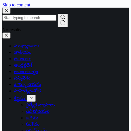
Skip to content
No results
ముఖ్యాంశాలు
జాతీయం
తెలంగాణ
ఆంధ్రప్రదేశ్
తెలంగాణార్థం
సన్నివేశం
బొమ్మా బొరుసు
సాహిత్యం-శోభ
శీర్షికలు
ప్రత్యేక వ్యాసాలు
ఎడిటోరియల్
అరుగు
సంకేతం
దక్కన్.కామ్