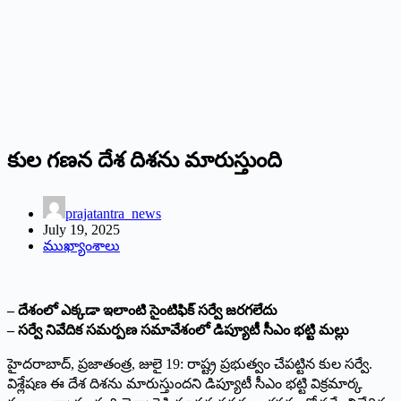
కుల గణన దేశ దిశను మారుస్తుంది
prajatantra_news
July 19, 2025
ముఖ్యాంశాలు
– దేశంలో ఎక్కడా ఇలాంటి సైంటిఫిక్‌ సర్వే జరగలేదు
– సర్వే నివేదిక సమర్పణ సమావేశంలో డిప్యూటీ సీఎం భట్టి మల్లు
హైదరాబాద్‌, ప్రజాతంత్ర, జులై 19: రాష్ట్ర ప్రభుత్వం చేపట్టిన కుల సర్వే.
విశ్లేషణ ఈ దేశ దిశను మారుస్తుందని డిప్యూటీ సీఎం భట్టి విక్రమార్క