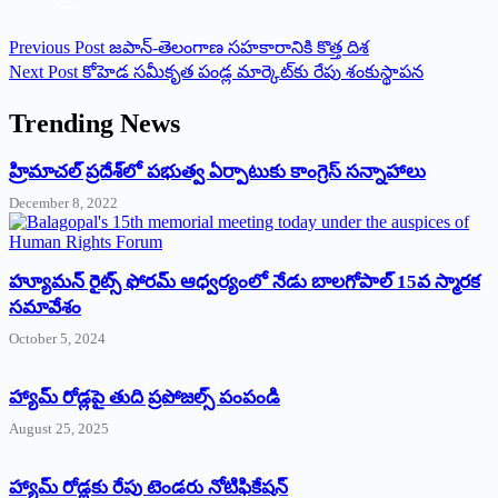
Previous
Post
జపాన్-తెలంగాణ సహకారానికి కొత్త దిశ
Next
Post
కోహెడ సమీకృత పండ్ల మార్కెట్‌కు రేపు శంకుస్థాపన
Trending News
‌హ్రిమాచల్‌ ‌ప్రదేశ్‌లో పభుత్వ ఏర్పాటుకు కాంగ్రెస్‌ ‌సన్నాహాలు
December 8, 2022
హ్యూమన్‌ రైట్స్‌ ఫోరమ్‌ ఆధ్వర్యంలో నేడు బాలగోపాల్‌ 15వ స్మారక
సమావేశం
October 5, 2024
హ్యామ్‌ రోడ్లపై తుది ప్రపోజల్స్‌ పంపండి
August 25, 2025
హ్యామ్‌ రోడ్లకు రేపు టెండరు నోటిఫికేషన్‌