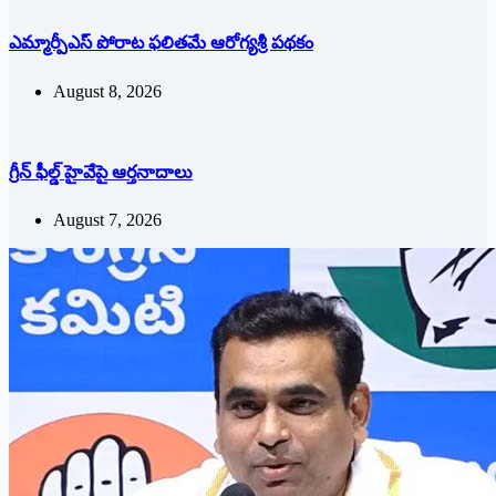
ఎమ్మార్పీఎస్ పోరాట ఫలితమే ఆరోగ్యశ్రీ పథకం
August 8, 2026
గ్రీన్ ఫీల్డ్ హైవేపై ఆర్తనాదాలు
August 7, 2026