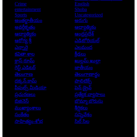
Crime
English
entertainment
Shoba
Sports
Uncategorized
అంతర్జాతీయం
అరుగు
అవర్గీకృతం
ఆద్యాత్మికం
ఆధ్యాత్మికం
ఆంధ్రప్రదేశ్
ఆరోగ్య శ్రీ
ఎడిటోరియల్
ఎన్నారై
ఎలమంద
కవితా శాల
క్రీడలు
క్లాస్ రూమ్
ఖుల్లమ్ ఖుల్లా
గెస్ట్ ఎడిటర్
జాతీయం
తెలంగాణ
తెలంగాణార్థం
దక్కన్.కామ్
పాలిటిక్స్
పీపుల్స్ ‌మీడియా
పెన్ డ్రైవ్
ప్రచురణలు
ప్రత్యేక వ్యాసాలు
బిజినెస్
బొమ్మా బొరుసు
ముఖ్యాంశాలు
శీర్షికలు
సంకేతం
సన్నివేశం
సాహిత్యం-శోభ
సిల్ సిల
Copyright © 2026 - Prajatantra