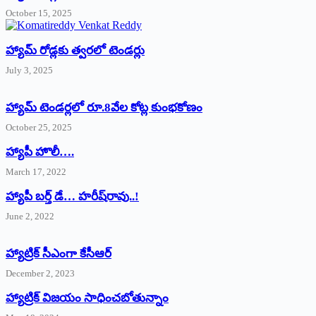
October 15, 2025
హ్యామ్‌ రోడ్లకు త్వరలో టెండర్లు
July 3, 2025
హ్యామ్‌ ‌టెండర్లలో రూ.8వేల కోట్ల కుంభకోణం
October 25, 2025
హ్యాపీ హొలీ….
March 17, 2022
హ్యాపీ బర్త్ ‌డే… హరీష్‌రావు..!
June 2, 2022
హ్యాట్రిక్‌ ‌సీఎంగా కేసీఆర్‌
December 2, 2023
హ్యాట్రిక్‌ విజయం సాధించబోతున్నాం