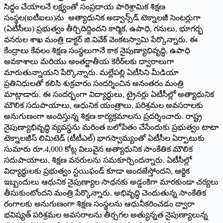
సిద్ధం చేయాలనే లక్ష్యంతో సంప్రదాయ పారిశ్రామిక శిక్షణ
సంస్థల(ఐటీఐలు)ను అత్యాధునిక అడ్వాన్స్‌డ్ టెక్నాలజీ సెంటర్లుగా
(ఏటీసీలు) ప్రభుత్వం తీర్చిదిద్దిందని కార్మిక, ఉపాధి, గనులు, భూగర్భ
వనరుల శాఖ మంత్రి డాక్టర్ జి.వివేక్ వెంకటస్వామి పేర్కొన్నారు. ఈ
కేంద్రాలు కేవలం శిక్షణ సంస్థలుగానే కాక నైపుణ్యాభివృద్ధి, ఉపాధి
అవకాశాలు మరియు అంతర్జాతీయ కెరీర్‌లకు ద్వారాలుగా
మారుతున్నాయని పేర్కొన్నారు. మల్లేపల్లి ఏటీసిని మీడియా
ప్రతినిధులతో కలిసి శుక్రవారం సందర్శించిన అనంతరం మంత్రి
మాట్లాడారు. ఈ సందర్భంగా విద్యార్థులు, ట్రైనర్లు ఏటీసీల్లో అత్యాధునిక
మౌలిక సదుపాయాలు, ఆధునిక యంత్రాలు, పరిశ్రమల అవసరాలకు
అనుగుణంగా అందిస్తున్న శిక్షణ కార్యక్రమాలను ప్రదర్శించారు. రాష్ట్ర
నైపుణ్యాభివృద్ధి వ్యవస్థను మరింత బలోపేతం చేసేందుకు ప్రభుత్వం టాటా
టెక్నాలజీస్ లిమిటెడ్ (టీటీఎల్) భాగస్వామ్యంతో ఏటీసీల ఏర్పాటుకు
సుమారు రూ.4,000 కోట్ల విలువైన అత్యాధునిక సాంకేతిక మౌలిక
సదుపాయాలు, శిక్షణ వనరులను సమకూర్చిందన్నారు. ఏటీసీల్లో
విద్యార్థులకు ప్రభుత్వం స్టయిఫండ్ కూడా అందజేస్తోందని, ఆర్థిక
ఇబ్బందులు ఆధునిక నైపుణ్యాల సాధనకు అడ్డంకిగా మారకుండా చర్యలు
తీసుకుంటోందని మంత్రి పేర్కొన్నారు. అభివృద్ధి చెందుతున్న సాంకేతిక
రంగాలకు అనుగుణంగా శిక్షణ సంస్థలను ఆధునీకరించడం ద్వారా
భవిష్యత్ పరిశ్రమల అవసరాలను తీర్చగల అత్యున్నత నైపుణ్యాలున్న