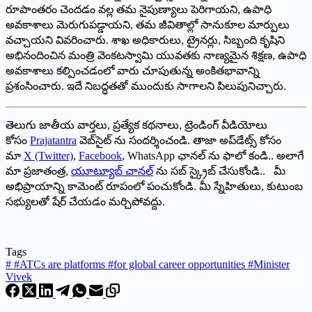
రూపాంతరం చెందడం వల్ల తమ నైపుణ్యాలు పెరిగాయని, ఉపాధి
అవకాశాలు మెరుగుపడ్డాయని, తమ జీవితాల్లో సానుకూల మార్పులు
వచ్చాయని వివరించారు. శాఖ అధికారులు, ట్రైనర్లు, సిబ్బంది కృషిని
అభినందించిన మంత్రి వెంకటస్వామి యువతకు నాణ్యమైన శిక్షణ, ఉపాధి
అవకాశాలు కల్పించడంలో వారు చూపుతున్న అంకితభావాన్ని
ప్రశంసించారు. ఇదే నిబద్ధతతో ముందుకు సాగాలని పిలుపునిచ్చారు.
తెలుగు జాతీయ వార్తలు, ప్రత్యేక కథనాలు, ట్రెండింగ్ వీడియోలు
కోసం
Prajatantra
వెబ్‌సైట్ ను సందర్శించండి. తాజా అప్‌డేట్స్ కోసం
మా
X (Twitter)
,
Facebook
, WhatsApp ఛానల్ ను ఫాలో కండి.. అలాగే
మా ప్రజాతంత్ర,
యూట్యూబ్ చానల్
ను సబ్ స్క్రైబ్ చేసుకోండి.. మీ
అభిప్రాయాన్ని కామెంట్ రూపంలో పంచుకోండి. మీ స్నేహితులు, కుటుంబ
సభ్యులతో షేర్ చేయడం మర్చిపోవద్దు.
Tags
#
#ATCs are platforms #for global career opportunities #Minister
Vivek