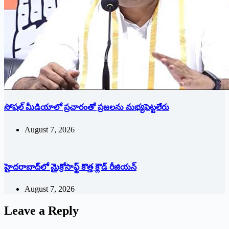
సోషల్‌ ‌మీడియాలో ప్రచారంతో ప్రజలను మభ్యపెట్టలేరు
August 7, 2026
హైదరాబాద్‌లో మైక్రోసాఫ్ట్ ‌కొత్త క్లౌడ్‌ ‌రీజియన్‌
August 7, 2026
Leave a Reply