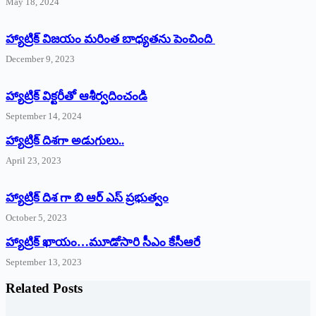
May 18, 2024
హ్యాట్రిక్ విజయం మరింత బాధ్యతను పెంచింది
December 9, 2023
హ్యాట్రిక్‌ ‌విక్టరీతో ఆశీర్వదించండి
September 14, 2024
‌హ్యాట్రిక్‌ ‌దిశగా అడుగులు..
April 23, 2023
హ్యాట్రిక్ దిశ గా బి ఆర్ ఎస్ ప్రభుత్వం
October 5, 2023
హ్యాట్రిక్‌ ‌ఖాయం…మూడోసారి సీఎం కేసీఆరే
September 13, 2023
Related Posts