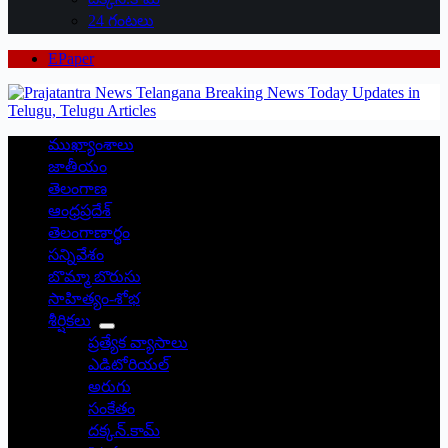
24 గంటలు
EPaper
ముఖ్యాంశాలు
జాతీయం
తెలంగాణ
ఆంధ్రప్రదేశ్
తెలంగాణార్థం
సన్నివేశం
బొమ్మా బొరుసు
సాహిత్యం-శోభ
శీర్షికలు
ప్రత్యేక వ్యాసాలు
ఎడిటోరియల్
అరుగు
సంకేతం
దక్కన్.కామ్