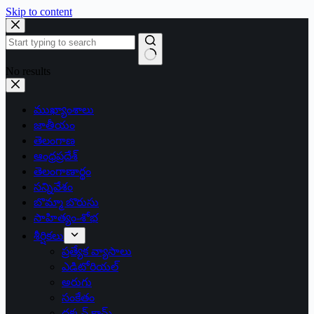
Skip to content
No results
ముఖ్యాంశాలు
జాతీయం
తెలంగాణ
ఆంధ్రప్రదేశ్
తెలంగాణార్థం
సన్నివేశం
బొమ్మా బొరుసు
సాహిత్యం-శోభ
శీర్షికలు
ప్రత్యేక వ్యాసాలు
ఎడిటోరియల్
అరుగు
సంకేతం
దక్కన్.కామ్