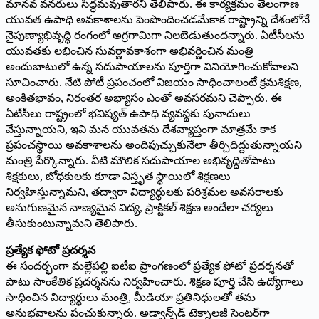
మానవ వనరులు సిద్ధమవుతారని తెలిపారు. ఈ కార్యక్రమం తెలంగాణ
యువత ఉపాధి అవకాశాలను పెంపొందించడమేకాక రాష్ట్రాన్ని దేశంలోనే
నైపుణ్యాభివృద్ధి రంగంలో అగ్రగామిగా నిలబెడుతుందన్నారు. ఏటీసీలను
యువతకు లభించిన సువర్ణావకాశంగా అభివర్ణించిన మంత్రి
అందుబాటులో ఉన్న సదుపాయాలను పూర్తిగా వినియోగించుకోవాలని
సూచించారు. నేటి పోటీ ప్రపంచంలో విజయం సాధించాలంటే క్రమశిక్షణ,
అంకితభావం, నిరంతర అభ్యాసం ఎంతో అవసరమని చెప్పారు. ఈ
ఏటీసీలు రాష్ట్రంలో భవిష్యత్ ఉపాధి వ్యవస్థకు పునాదులు
వేస్తున్నాయని, ఇవి మన యువతను దేశవ్యాప్తంగా మాత్రమే కాక
ప్రపంచస్థాయి అవకాశాలను అందిపుచ్చుకునేలా తీర్చిదిద్దుతున్నాయని
మంత్రి పేర్కొన్నారు. వీటి మౌలిక సదుపాయాల అభివృద్ధితోపాటు
శిక్షకులు, బోధకులకు కూడా విస్తృత స్థాయిలో శిక్షణలు
నిర్వహిస్తున్నామని, తద్వారా విద్యార్థులకు పరిశ్రమల అవసరాలకు
అనుగుణమైన నాణ్యమైన విద్య, ప్రాక్టికల్ శిక్షణ అందేలా చర్యలు
తీసుకుంటున్నామని తెలిపారు.
ప్రత్యేక ఫోటో ప్రదర్శన
ఈ సందర్భంగా మల్లేపల్లి ఐటీఐ ప్రాంగణంలో ప్రత్యేక ఫోటో ప్రదర్శనతో
పాటు సాంకేతిక ప్రదర్శనను నిర్వహించారు. శిక్షణ పూర్తి చేసి ఉద్యోగాలు
సాధించిన విద్యార్థులు మంత్రి, మీడియా ప్రతినిధులతో తమ
అనుభవాలను పంచుకున్నారు. అడ్వాన్స్‌డ్ టెక్నాలజీ సెంటర్‌గా