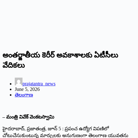
అంతర్జాతీయ కెరీర్ అవకాశాలకు ఏటీసీలు
వేదికలు
prajatantra_news
June 5, 2026
తెలంగాణ
– మంత్రి వివేక్ వెంకటస్వామి
హైదరాబాద్, ప్రజాతంత్ర, జూన్ 5 : ప్రపంచ ఉద్యోగ విపణిలో
చోటుచేసుకుంటున్న మార్పులకు అనుగుణంగా తెలంగాణ యువతను