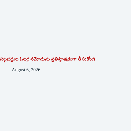
పట్టభద్రుల ఓటర్ల నమోదును ప్రతిష్ఠాత్మకంగా తీసుకోండి
August 6, 2026