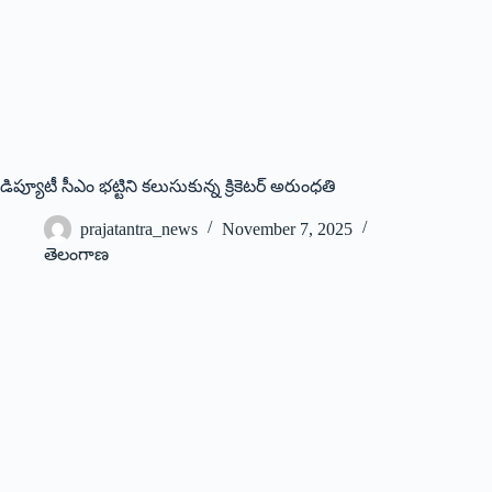
డిప్యూటీ సీఎం భట్టిని కలుసుకున్న క్రికెటర్‌ అరుంధతి
prajatantra_news
November 7, 2025
తెలంగాణ