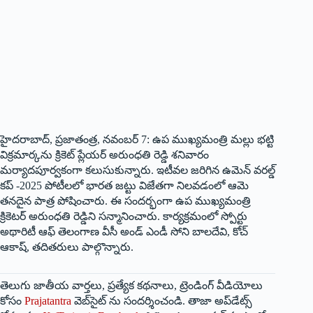
హైదరాబాద్‌, ప్రజాతంత్ర, నవంబర్‌ 7: ఉప ముఖ్యమంత్రి మల్లు భట్టి
విక్రమార్కను క్రికెట్‌ ప్లేయర్‌ అరుంధతి రెడ్డి శనివారం
మర్యాదపూర్వకంగా కలుసుకున్నారు. ఇటీవల జరిగిన ఉమెన్‌ వరల్డ్‌
కప్‌ -2025 పోటీలలో భారత జట్టు విజేతగా నిలవడంలో ఆమె
తనదైన పాత్ర పోషించారు. ఈ సందర్భంగా ఉప ముఖ్యమంత్రి
క్రికెటర్‌ అరుంధతి రెడ్డిని సన్మానించారు. కార్యక్రమంలో స్పోర్టు
అథారిటీ ఆఫ్‌ తెలంగాణ వీసీ అండ్‌ ఎండీ సోని బాలదేవి, కోచ్‌
ఆకాష్‌, తదితరులు పాల్గొన్నారు.
తెలుగు జాతీయ వార్తలు, ప్రత్యేక కథనాలు, ట్రెండింగ్ వీడియోలు
కోసం
Prajatantra
వెబ్‌సైట్ ను సందర్శించండి. తాజా అప్‌డేట్స్