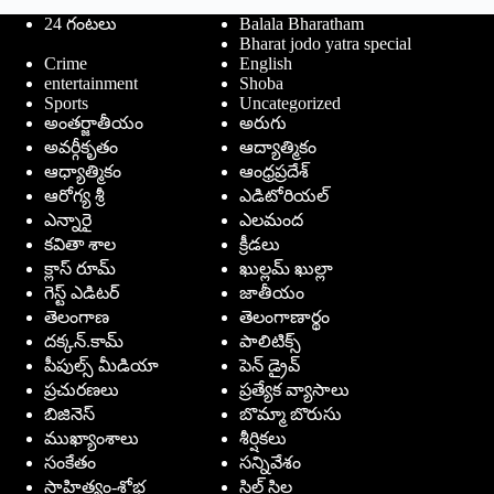
24 గంటలు
Balala Bharatham
Bharat jodo yatra special
Crime
English
entertainment
Shoba
Sports
Uncategorized
అంతర్జాతీయం
అరుగు
అవర్గీకృతం
ఆద్యాత్మికం
ఆధ్యాత్మికం
ఆంధ్రప్రదేశ్
ఆరోగ్య శ్రీ
ఎడిటోరియల్
ఎన్నారై
ఎలమంద
కవితా శాల
క్రీడలు
క్లాస్ రూమ్
ఖుల్లమ్ ఖుల్లా
గెస్ట్ ఎడిటర్
జాతీయం
తెలంగాణ
తెలంగాణార్థం
దక్కన్.కామ్
పాలిటిక్స్
పీపుల్స్ ‌మీడియా
పెన్ డ్రైవ్
ప్రచురణలు
ప్రత్యేక వ్యాసాలు
బిజినెస్
బొమ్మా బొరుసు
ముఖ్యాంశాలు
శీర్షికలు
సంకేతం
సన్నివేశం
సాహిత్యం-శోభ
సిల్ సిల