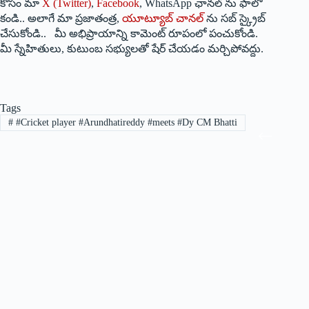
కోసం మా
X (Twitter)
,
Facebook
, WhatsApp ఛానల్ ను ఫాలో
కండి.. అలాగే మా ప్రజాతంత్ర,
యూట్యూబ్ చానల్
ను సబ్ స్క్రైబ్
చేసుకోండి.. మీ అభిప్రాయాన్ని కామెంట్ రూపంలో పంచుకోండి.
మీ స్నేహితులు, కుటుంబ సభ్యులతో షేర్ చేయడం మర్చిపోవద్దు.
Tags
#
#Cricket player #Arundhatireddy #meets #Dy CM Bhatti