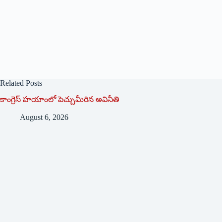
Related Posts
కాంగ్రెస్ హయాంలో పెచ్చుమీరిన అవినీతి
August 6, 2026