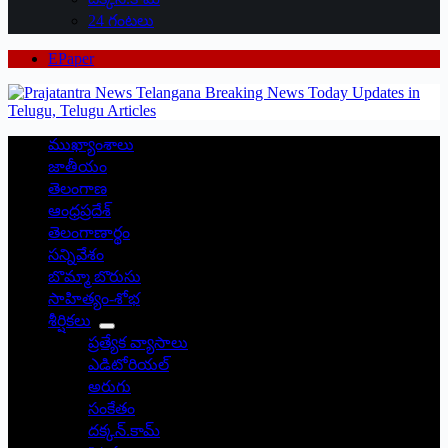
24 గంటలు
EPaper
ముఖ్యాంశాలు
జాతీయం
తెలంగాణ
ఆంధ్రప్రదేశ్
తెలంగాణార్థం
సన్నివేశం
బొమ్మా బొరుసు
సాహిత్యం-శోభ
శీర్షికలు
ప్రత్యేక వ్యాసాలు
ఎడిటోరియల్
అరుగు
సంకేతం
దక్కన్.కామ్