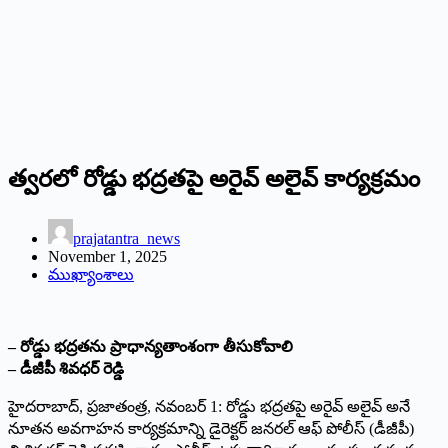
త్వరలో రోడ్డు భద్రతపై అరైవ్‌ అలైవ్‌ కార్యక్రమం
prajatantra_news
November 1, 2025
ముఖ్యాంశాలు
– రోడ్డు భద్రతను ప్రాధాన్యతాంశంగా తీసుకోవాలి
– డీజీపీ శివధర్‌ రెడ్డి
హైదరాబాద్‌, ప్రజాతంత్ర, నవంబర్‌ 1: రోడ్డు భద్రతపై అరైవ్‌ అలైవ్‌ అనే
నూతన అవగాహన కార్యక్రమాన్ని డైరెక్టర్‌ జనరల్‌ ఆఫ్‌ పోలీస్‌ (డీజీపీ)