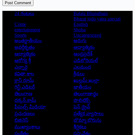
Post Comment
24 గంటలు
Balala Bharatham
Bharat jodo yatra special
Crime
English
entertainment
Shoba
Sports
Uncategorized
అంతర్జాతీయం
అరుగు
అవర్గీకృతం
ఆద్యాత్మికం
ఆధ్యాత్మికం
ఆంధ్రప్రదేశ్
ఆరోగ్య శ్రీ
ఎడిటోరియల్
ఎన్నారై
ఎలమంద
కవితా శాల
క్రీడలు
క్లాస్ రూమ్
ఖుల్లమ్ ఖుల్లా
గెస్ట్ ఎడిటర్
జాతీయం
తెలంగాణ
తెలంగాణార్థం
దక్కన్.కామ్
పాలిటిక్స్
పీపుల్స్ ‌మీడియా
పెన్ డ్రైవ్
ప్రచురణలు
ప్రత్యేక వ్యాసాలు
బిజినెస్
బొమ్మా బొరుసు
ముఖ్యాంశాలు
శీర్షికలు
సంకేతం
సన్నివేశం