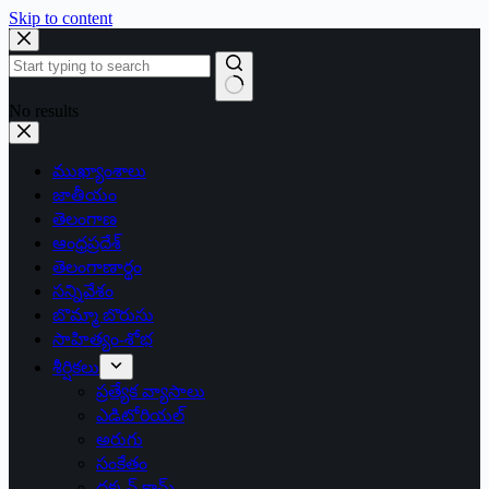
Skip to content
No results
ముఖ్యాంశాలు
జాతీయం
తెలంగాణ
ఆంధ్రప్రదేశ్
తెలంగాణార్థం
సన్నివేశం
బొమ్మా బొరుసు
సాహిత్యం-శోభ
శీర్షికలు
ప్రత్యేక వ్యాసాలు
ఎడిటోరియల్
అరుగు
సంకేతం
దక్కన్.కామ్