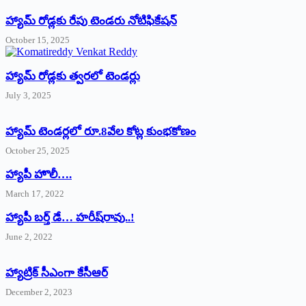
హ్యామ్‌ రోడ్లకు రేపు టెండరు నోటిఫికేషన్‌
October 15, 2025
హ్యామ్‌ రోడ్లకు త్వరలో టెండర్లు
July 3, 2025
హ్యామ్‌ ‌టెండర్లలో రూ.8వేల కోట్ల కుంభకోణం
October 25, 2025
హ్యాపీ హొలీ….
March 17, 2022
హ్యాపీ బర్త్ ‌డే… హరీష్‌రావు..!
June 2, 2022
హ్యాట్రిక్‌ ‌సీఎంగా కేసీఆర్‌
December 2, 2023