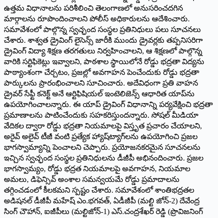
ఉత్తమ విధానాలను పరిశీలించి తెలంగాణలో అనుసరించదగిన
మార్గాలను రూపొందించాలని పోలీస్‌ అధికారులను ఆదేశించారు.
సమావేశంలో పాల్గొన్న స్వచ్ఛంద సంస్థల ప్రతినిధులు పలు సూచనలు
చేశారు. శాశ్వత డ్రైవింగ్‌ లైసెన్స్‌ జారీకి ముందు డ్రైవర్లకు తప్పనిసరిగా
డ్రైవింగ్‌ విద్యా శిక్షణ తరగతులు నిర్వహించాలని, ఆ శిక్షణలో పాల్గొన్న
వారికి సర్టిఫికెట్లు ఇవ్వాలని, పాఠశాల స్థాయిలోనే రోడ్డు భద్రతా విద్యను
పాఠ్యాంశంగా చేర్చటం, ప్రజల్లో అవగాహన పెంచేందుకు రోడ్డు భద్రతా
పార్కులను ప్రారంభించాలని సూచించారు. అదేవిధంగా ప్రతి వాహన
డ్రైవర్‌ సేఫ్టీ కనెక్ట్‌ అనే ఆర్టిఫిషియల్‌ ఇంటెలిజెన్స్‌ ఆధారిత యాప్‌ను
ఉపయోగించాలన్నారు. ఈ యాప్‌ డ్రైవింగ్‌ విధానాన్ని పర్యవేక్షించి భద్రతా
ప్రమాణాలను పాటించేందుకు సహకరిస్తుందన్నారు. సోషల్‌ మీడియా
వేదికల ద్వారా రోడ్డు భద్రతా నియమాలపై విస్తృత ప్రచారం చేయాలని,
అరైవ్‌ అలైవ్‌ టీజీ వంటి ప్రత్యేక హ్యాష్‌ట్యాగ్‌లను ఉపయోగించి ప్రజల
భాగస్వామ్యాన్ని పెంచాలని చెప్పారు. ప్రయోజనకరమైన సూచనలను
ఇచ్చిన స్వచ్ఛంద సంస్థల ప్రతినిధులను డీజీపీ అభినందించారు. ప్రజల
భాగస్వామ్యం, రోడ్డు భద్రత నియమాలపై అవగాహన, నియమాల
అమలు, డిఫెన్సివ్‌ అంశాల సమన్వయమే రోడ్డు ప్రమాదాలను
తగ్గించడంలో కీలకమని స్పష్టం చేశారు. సమావేశంలో శాంతిభద్రతల
అడిషనల్‌ డీజీపీ మహేష్‌ ఎం.భగవత్‌, ఏడీజీపీ (మల్టి జోన్‌-2) దేవేంద్ర
సింగ్‌ చౌహాన్‌, ఐజీపీలు (మల్టిజోన్‌-1) ఎస్‌.చంద్రశేఖర్‌ రెడ్డి (ప్రొవిజనింగ్‌