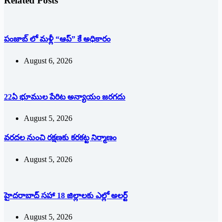
Related Posts
పంజాబ్ లో మళ్లీ “ఆప్” కే అధికారం
August 6, 2026
22ఏ భూముల పేరిట అన్యాయం జరగదు
August 5, 2026
వరదల నుంచి రక్షణకు కరకట్ట నిర్మాణం
August 5, 2026
హైదరాబాద్ సహా 18 జిల్లాలకు ఎల్లో అలర్ట్
August 5, 2026