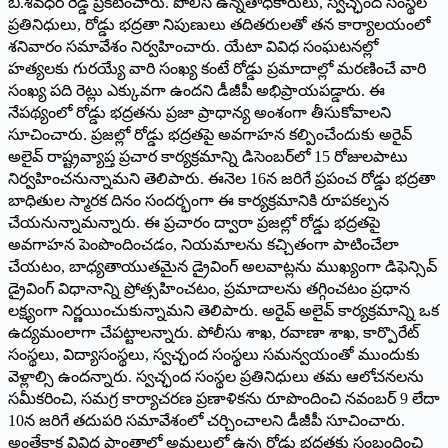
బి.శివధర్‌ రెడ్డి ప్రకటించారు. పోలీస్‌ ఉన్నతాధికారులు, స్వచ్ఛంద సంస్థల
ప్రతినిధులు, రోడ్డు భద్రతా నిపుణులు తదితరులతో తన కార్యాలయంలో
శనివారం సమావేశం నిర్వహించారు. యేటా వివిధ సంఘటనల్లో
హత్యలకు గురయ్యే వారి సంఖ్య కంటే రోడ్డు ప్రమాదాల్లో మరణించే వారి
సంఖ్య పది రెట్లు ఎక్కువగా ఉందని డీజీపీ అభిప్రాయపడ్డారు. ఈ
నేపథ్యంలో రోడ్డు భద్రతను ప్రజా ప్రాధాన్య అంశంగా తీసుకోవాలని
సూచించారు. ప్రజల్లో రోడ్డు భద్రతపై అవగాహన కల్పించేందుకు అరైవ్‌
అలైవ్‌ రాష్ట్రవ్యాప్త ప్రచార కార్యక్రమాన్ని డిసెంబర్‌లో 15 రోజులపాటు
నిర్వహించనున్నామని తెలిపారు. ఈనెల 16న జరిగే ప్రపంచ రోడ్డు భద్రతా
బాధితుల స్మారక దినం సందర్భంగా ఈ కార్యక్రమానికి రూపకల్పన
చేయనున్నామన్నారు. ఈ ప్రచారం ద్వారా ప్రజల్లో రోడ్డు భద్రతపై
అవగాహన పెంపొందించడం, నియమాలను కచ్చితంగా పాటించేలా
చేయటం, బాధ్యతాయుతమైన డ్రైవింగ్‌ అలవాట్లను ముఖ్యంగా డిఫెన్సివ్‌
డ్రైవింగ్‌ విధానాన్ని ప్రోత్సహించటం, ప్రమాదాలను తగ్గించటం ప్రధాన
లక్ష్యంగా నిర్ణయించుకున్నామని తెలిపారు. అరైవ్‌ అలైవ్‌ కార్యక్రమాన్ని ఒక
ఉద్యమంలాగా చేపట్టాలన్నారు. పోలీసు శాఖ, రవాణా శాఖ, కార్పొరేట్‌
సంస్థలు, విద్యాసంస్థలు, స్వచ్ఛంద సంస్థలు సమన్వయంతో ముందుకు
వెళ్లాల్సి ఉందన్నారు. స్వచ్ఛంద సంస్థల ప్రతినిధులు తమ ఆలోచనలను
సమీకరించి, సమగ్ర కార్యాచరణ ప్రణాళికను రూపొందించి నవంబర్‌ 9 లేదా
10న జరిగే తదుపరి సమావేశంలో చర్చించాలని డీజీపీ సూచించారు.
అంతేకాక వివిధ ప్రాంతాల్లో అమలులో ఉన్న రోడ్డు భద్రతకు సంబంధించి