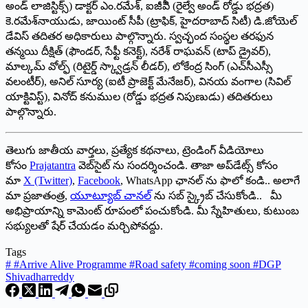
అండ్‌ లాజిస్టిక్స్‌) డాక్టర్‌ ఎం.రమేశ్‌, ఐజీపీి (రైల్వే అండ్‌ రోడ్డు భద్రత)
కె.రమేశ్‌నాయుడు, జాయింట్‌ సీపీ (ట్రాఫిక్‌, హైదరాబాద్‌ సిటీ) డి.జోయెల్‌
డేవిస్‌ తదితర అధికారులు పాల్గొన్నారు. స్వచ్ఛంద సంస్థల తరఫున
తన్మయి దీక్షిత్‌ (ఫౌండర్‌, సేఫ్టీ కనెక్ట్‌), నరేశ్‌ రాఘవన్‌ (టాప్‌ డ్రైవర్‌),
మాల్కమ్‌ వోల్ఫ్‌ (రిటైర్డ్‌ స్క్వాడ్రన్‌ లీడర్‌), లోకేంద్ర సింగ్‌ (ఎచ్‌సీఎస్సీ
వలంటీర్‌), అనిల్‌ సూర్య (ఐటీ ప్రాజెక్ట్‌ మేనేజర్‌), వినయ వంగాల (సివిల్‌
యాక్టివిస్ట్‌), వినోద్‌ కనుముల (రోడ్డు భద్రత నిపుణుడు) తదితరులు
పాల్గొన్నారు.
తెలుగు జాతీయ వార్తలు, ప్రత్యేక కథనాలు, ట్రెండింగ్ వీడియోలు
కోసం
Prajatantra
వెబ్‌సైట్ ను సందర్శించండి. తాజా అప్‌డేట్స్ కోసం
మా
X (Twitter)
,
Facebook
, WhatsApp ఛానల్ ను ఫాలో కండి.. అలాగే
మా ప్రజాతంత్ర,
యూట్యూబ్ చానల్
ను సబ్ స్క్రైబ్ చేసుకోండి.. మీ
అభిప్రాయాన్ని కామెంట్ రూపంలో పంచుకోండి. మీ స్నేహితులు, కుటుంబ
సభ్యులతో షేర్ చేయడం మర్చిపోవద్దు.
Tags
#
#Arrive Alive Programme #Road safety #coming soon #DGP
Shivadharreddy