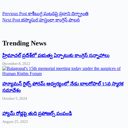
Previous
Post
కాశీబుగ్గ ఘటనపై ప్రధాని దిగ్భ్రాంతి
Next
Post
భస్మాసుర హస్తంలా కాంగ్రెస్‌ పాలన
Trending News
‌హ్రిమాచల్‌ ‌ప్రదేశ్‌లో పభుత్వ ఏర్పాటుకు కాంగ్రెస్‌ ‌సన్నాహాలు
December 8, 2022
హ్యూమన్‌ రైట్స్‌ ఫోరమ్‌ ఆధ్వర్యంలో నేడు బాలగోపాల్‌ 15వ స్మారక
సమావేశం
October 5, 2024
హ్యామ్‌ రోడ్లపై తుది ప్రపోజల్స్‌ పంపండి
August 25, 2025