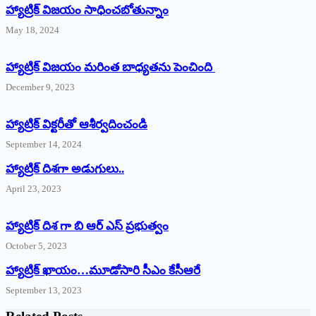
హ్యాట్రిక్‌ విజయం సాధించబోతున్నాం
May 18, 2024
హ్యాట్రిక్ విజయం మరింత బాధ్యతను పెంచింది
December 9, 2023
హ్యాట్రిక్‌ ‌విక్టరీతో ఆశీర్వదించండి
September 14, 2024
‌హ్యాట్రిక్‌ ‌దిశగా అడుగులు..
April 23, 2023
హ్యాట్రిక్ దిశ గా బి ఆర్ ఎస్ ప్రభుత్వం
October 5, 2023
హ్యాట్రిక్‌ ‌ఖాయం…మూడోసారి సీఎం కేసీఆరే
September 13, 2023