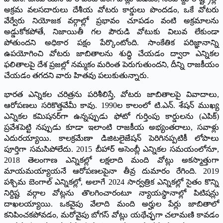
అక్రమ వలసదారులు దేశీయ వోటరు కార్డులు పొందడం, ఒకే వోటరు
వేర్వేరు నియోజక వర్గాల్లో ప్రభావం చూపడం వంటి అక్రమాలను
అడ్డుకోకపోతే, నిజాయితీ గల పౌరుడి వోటుకు విలువ లేకుండా
పోతుందని అధికార పక్షం పేర్కొంటోంది. సాంకేతిక పరిజ్ఞానాన్ని
ఉపయోగించి వోటరు జాబితాలను శుద్ధి చేయడం ద్వారా ఎన్నికల
ఫలితాలపై దేశ ప్రజల్లో నమ్మకం మరింత పెరుగుతుందని, దీన్ని రాజకీయం
చేయడం తగదని వారు హితవు పలుకుతున్నారు.
భారత ఎన్నికల చరిత్రను పరిశీలిస్తే, వోటరు జాబితాలపై వివాదాలు,
ఆరోపణలు సరికొత్తవేమీ కావు. 1990ల కాలంలో టి.ఎన్. శేషన్ ముఖ్య
ఎన్నికల కమిషనర్‌గా ఉన్నప్పుడు ఫోటో గుర్తింపు కార్డులను (ఎపిక్)
ప్రవేశపెట్టి నప్పుడు కూడా ఇలాంటి రాజకీయ అభ్యంతరాలు, సవాళ్లు
ఎదురయ్యాయి. కాలక్రమేణా డిజిటలైజేషన్ పెరిగినప్పటికీ లోపాలు
పూర్తిగా సమసిపోలేదు. 2015 బీహార్ అసెంబ్లీ ఎన్నికల సమయంలోనూ,
2018 తెలంగాణ ఎన్నికల్లో లక్షలాది మంది వోట్లు అకస్మాత్తుగా
మాయమయ్యాయనే ఆరోపణలపైనా తీవ్ర దుమారం రేగింది. 2019
పశ్చిమ బెంగాల్ ఎన్నికల్లో, అలాగే 2024 సార్వత్రిక ఎన్నికల్లో సైతం కొన్ని
నిర్దిష్ట వర్గాల వోట్లను తొలగించారంటూ న్యాయస్థానాల్లో పిటిషన్లు
దాఖలయ్యాయి. ఒకవైపు వేలాది మంది అర్హుల పేర్లు జాబితాలో
కనిపించకపోవడం, మరోవైపు బోగస్ వోట్లు యథేచ్ఛగా చలామణి కావడం