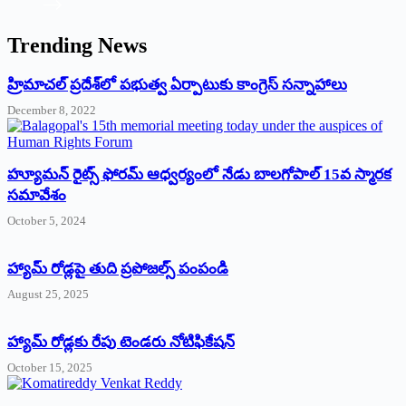
Trending News
‌హ్రిమాచల్‌ ‌ప్రదేశ్‌లో పభుత్వ ఏర్పాటుకు కాంగ్రెస్‌ ‌సన్నాహాలు
December 8, 2022
హ్యూమన్‌ రైట్స్‌ ఫోరమ్‌ ఆధ్వర్యంలో నేడు బాలగోపాల్‌ 15వ స్మారక
సమావేశం
October 5, 2024
హ్యామ్‌ రోడ్లపై తుది ప్రపోజల్స్‌ పంపండి
August 25, 2025
హ్యామ్‌ రోడ్లకు రేపు టెండరు నోటిఫికేషన్‌
October 15, 2025