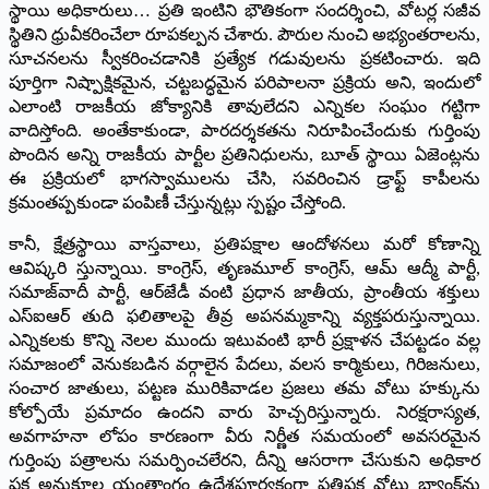
స్థాయి అధికారులు… ప్రతి ఇంటిని భౌతికంగా సందర్శించి, వోటర్ల సజీవ
స్థితిని ధ్రువీకరించేలా రూపకల్పన చేశారు. పౌరుల నుంచి అభ్యంతరాలను,
సూచనలను స్వీకరించడానికి ప్రత్యేక గడువులను ప్రకటించారు. ఇది
పూర్తిగా నిష్పాక్షికమైన, చట్టబద్ధమైన పరిపాలనా ప్రక్రియ అని, ఇందులో
ఎలాంటి రాజకీయ జోక్యానికి తావులేదని ఎన్నికల సంఘం గట్టిగా
వాదిస్తోంది. అంతేకాకుండా, పారదర్శకతను నిరూపించేందుకు గుర్తింపు
పొందిన అన్ని రాజకీయ పార్టీల ప్రతినిధులను, బూత్ స్థాయి ఏజెంట్లను
ఈ ప్రక్రియలో భాగస్వాములను చేసి, సవరించిన డ్రాఫ్ట్ కాపీలను
క్రమంతప్పకుండా పంపిణీ చేస్తున్నట్లు స్పష్టం చేస్తోంది.
కానీ, క్షేత్రస్థాయి వాస్తవాలు, ప్రతిపక్షాల ఆందోళనలు మరో కోణాన్ని
ఆవిష్కరి స్తున్నాయి. కాంగ్రెస్‌, తృణమూల్ కాంగ్రెస్‌, ఆమ్ ఆద్మీ పార్టీ,
సమాజ్‌వాదీ పార్టీ, ఆర్‌జేడీ వంటి ప్రధాన జాతీయ, ప్రాంతీయ శక్తులు
ఎస్ఐఆర్‌ తుది ఫలితాలపై తీవ్ర అపనమ్మకాన్ని వ్యక్తపరుస్తున్నాయి.
ఎన్నికలకు కొన్ని నెలల ముందు ఇటువంటి భారీ ప్రక్షాళన చేపట్టడం వల్ల
సమాజంలో వెనుకబడిన వర్గాలైన పేదలు, వలస కార్మికులు, గిరిజనులు,
సంచార జాతులు, పట్టణ మురికివాడల ప్రజలు తమ వోటు హక్కును
కోల్పోయే ప్రమాదం ఉందని వారు హెచ్చరిస్తున్నారు. నిరక్షరాస్యత,
అవగాహనా లోపం కారణంగా వీరు నిర్ణీత సమయంలో అవసరమైన
గుర్తింపు పత్రాలను సమర్పించలేరని, దీన్ని ఆసరాగా చేసుకుని అధికార
పక్ష అనుకూల యంత్రాంగం ఉద్దేశపూర్వకంగా ప్రతిపక్ష వోటు బ్యాంక్‌ను