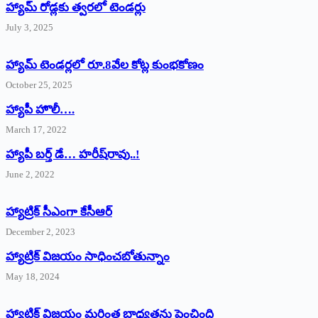
హ్యామ్‌ రోడ్లకు త్వరలో టెండర్లు
July 3, 2025
హ్యామ్‌ ‌టెండర్లలో రూ.8వేల కోట్ల కుంభకోణం
October 25, 2025
హ్యాపీ హొలీ….
March 17, 2022
హ్యాపీ బర్త్ ‌డే… హరీష్‌రావు..!
June 2, 2022
హ్యాట్రిక్‌ ‌సీఎంగా కేసీఆర్‌
December 2, 2023
హ్యాట్రిక్‌ విజయం సాధించబోతున్నాం
May 18, 2024
హ్యాట్రిక్ విజయం మరింత బాధ్యతను పెంచింది