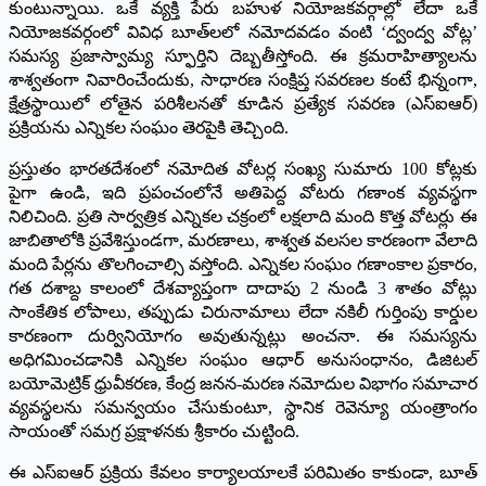
కుంటున్నాయి. ఒకే వ్యక్తి పేరు బహుళ నియోజకవర్గాల్లో లేదా ఒకే
నియోజకవర్గంలో వివిధ బూత్‌లలో నమోదవడం వంటి ‘ద్వంద్వ వోట్ల’
సమస్య ప్రజాస్వామ్య స్ఫూర్తిని దెబ్బతీస్తోంది. ఈ క్రమరాహిత్యాలను
శాశ్వతంగా నివారించేందుకు, సాధారణ సంక్షిప్త సవరణల కంటే భిన్నంగా,
క్షేత్రస్థాయిలో లోతైన పరిశీలనతో కూడిన ప్రత్యేక సవరణ (ఎస్ఐఆర్‌)
ప్రక్రియను ఎన్నికల సంఘం తెరపైకి తెచ్చింది.
ప్రస్తుతం భారతదేశంలో నమోదిత వోటర్ల సంఖ్య సుమారు 100 కోట్లకు
పైగా ఉండి, ఇది ప్రపంచంలోనే అతిపెద్ద వోటరు గణాంక వ్యవస్థగా
నిలిచింది. ప్రతి సార్వత్రిక ఎన్నికల చక్రంలో లక్షలాది మంది కొత్త వోటర్లు ఈ
జాబితాలోకి ప్రవేశిస్తుండగా, మరణాలు, శాశ్వత వలసల కారణంగా వేలాది
మంది పేర్లను తొలగించాల్సి వస్తోంది. ఎన్నికల సంఘం గణాంకాల ప్రకారం,
గత దశాబ్ద కాలంలో దేశవ్యాప్తంగా దాదాపు 2 నుండి 3 శాతం వోట్లు
సాంకేతిక లోపాలు, తప్పుడు చిరునామాలు లేదా నకిలీ గుర్తింపు కార్డుల
కారణంగా దుర్వినియోగం అవుతున్నట్లు అంచనా. ఈ సమస్యను
అధిగమించడానికి ఎన్నికల సంఘం ఆధార్ అనుసంధానం, డిజిటల్
బయోమెట్రిక్ ధ్రువీకరణ, కేంద్ర జనన-మరణ నమోదుల విభాగం సమాచార
వ్యవస్థలను సమన్వయం చేసుకుంటూ, స్థానిక రెవెన్యూ యంత్రాంగం
సాయంతో సమగ్ర ప్రక్షాళనకు శ్రీకారం చుట్టింది.
ఈ ఎస్ఐఆర్‌ ప్రక్రియ కేవలం కార్యాలయాలకే పరిమితం కాకుండా, బూత్