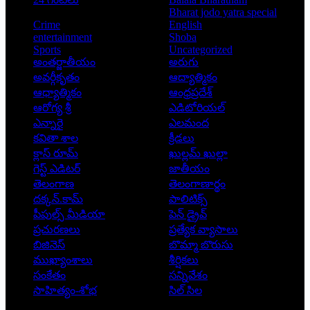
Bharat jodo yatra special
Crime
English
entertainment
Shoba
Sports
Uncategorized
అంతర్జాతీయం
అరుగు
అవర్గీకృతం
ఆద్యాత్మికం
ఆధ్యాత్మికం
ఆంధ్రప్రదేశ్
ఆరోగ్య శ్రీ
ఎడిటోరియల్
ఎన్నారై
ఎలమంద
కవితా శాల
క్రీడలు
క్లాస్ రూమ్
ఖుల్లమ్ ఖుల్లా
గెస్ట్ ఎడిటర్
జాతీయం
తెలంగాణ
తెలంగాణార్థం
దక్కన్.కామ్
పాలిటిక్స్
పీపుల్స్ ‌మీడియా
పెన్ డ్రైవ్
ప్రచురణలు
ప్రత్యేక వ్యాసాలు
బిజినెస్
బొమ్మా బొరుసు
ముఖ్యాంశాలు
శీర్షికలు
సంకేతం
సన్నివేశం
సాహిత్యం-శోభ
సిల్ సిల
Copyright © 2026 - Prajatantra