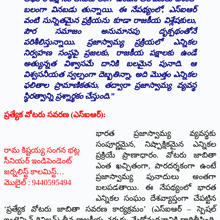
బలంగా వినబడు తున్నాయి. ఈ నేపథ్యంలో, ఎస్ఐఆర్‌
వంటి సున్నితమైన ప్రక్రియను కూడా రాజకీయ విశ్లేషకులు,
పౌర సమాజం అనుమానపు దృక్పథంతోనే
పరిశీలిస్తున్నాయి. ప్రజాస్వామ్య ప్రక్రియలో ఎన్నికల
నిర్వహణ సంస్థపై ప్రజలకు, రాజకీయ పక్షాలకు ఉండే
అత్యున్నత విశ్వాసమే దానికి బలమైన పునాది. ఆ
విశ్వసనీయత స్వల్పంగా దెబ్బతిన్నా, అది మొత్తం ఎన్నికల
ఫలితాల ప్రామాణికతను, తద్వారా ప్రజాస్వామ్య వ్యవస్థ
స్థిరత్వాన్ని ప్రశ్నార్థకం చేస్తుంది.”
ప్రత్యేక వోటరు సవరణ (ఎస్ఐఆర్‌):
భారత ప్రజాస్వామ్య వ్యవస్థకు
సంపూర్ణమైన, నిష్పాక్షికమైన ఎన్నికల
రామ కిష్టయ్య సంగన భట్ల
ప్రక్రియే ప్రాణాధారం. వోటరు జాబితా
సీనియర్ ఇండిపెండెంట్
ఎంత ఖచ్చితంగా, పారదర్శకంగా ఉంటే
జర్నలిస్ట్ కాలమిస్ట్…
ప్రజాస్వామ్య పునాదులు అంతగా
మొబైల్ : 9440595494
బలపడతాయి. ఈ నేపథ్యంలో భారత
ఎన్నికల సంఘం దేశవ్యాప్తంగా చేపట్టిన
‘ప్రత్యేక వోటరు జాబితా సవరణ కార్యక్రమం’ (ఎస్ఐఆర్‌ – స్పెషల్
ఇంటెన్సివ్ రివిజన్) తీవ్ర రాజకీయ చర్చకు, మేధోమథనానికి దారితీసింది.