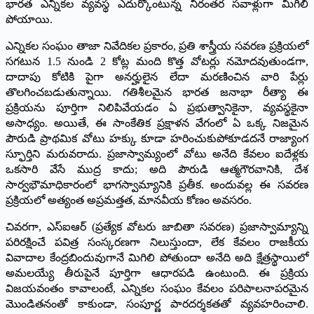
భారత ఎన్నికల వ్యవస్థ ఎదుర్కొంటున్న నిరంతర సవాళ్లుగా మిగిలి
పోయాయి.
ఎన్నికల సంఘం తాజా నివేదికల ప్రకారం, ప్రతి శాస్త్రీయ సవరణ ప్రక్రియలో
సగటున 1.5 నుండి 2 కోట్ల మంది కొత్త వోటర్లు నమోదవుతుండగా,
దాదాపు కోటికి పైగా అనర్హులైన లేదా మరణించిన వారి పేర్లు
తొలగించబడుతున్నాయి. గతిశీలమైన భారత జనాభా రీత్యా ఈ
ప్రక్రియను పూర్తిగా నిలిపివేయడం ఏ ప్రభుత్వానికైనా, వ్యవస్థకైనా
అసాధ్యం. అయితే, ఈ సాంకేతిక ప్రక్షాళన వేగంలో ఏ ఒక్క నిజమైన
పౌరుడి ప్రాథమిక వోటు హక్కు కూడా హరించుకుపోకూడదనే రాజ్యాంగ
స్ఫూర్తిని మరువరాదు. ప్రజాస్వామ్యంలో వోటు అనేది కేవలం ఐదేళ్లకు
ఒకసారి వేసే ముద్ర కాదు; అది పౌరుడి ఆత్మగౌరవానికి, దేశ
సార్వభౌమాధికారంలో భాగస్వామ్యానికి ప్రతీక. అందువల్ల ఈ సవరణ
ప్రక్రియలో అత్యంత అప్రమత్తత, మానవీయ కోణం అవసరం.
చివరగా, ఎస్ఐఆర్‌ (ప్రత్యేక వోటరు జాబితా సవరణ) ప్రజాస్వామ్యాన్ని
పరిరక్షించే పవిత్ర సంస్కరణగా నిలుస్తుందా, లేక కేవలం రాజకీయ
వివాదాల కేంద్రబిందువుగానే మిగిలి పోతుందా అనేది అది క్షేత్రస్థాయిలో
అమలయ్యే తీరుపైనే పూర్తిగా ఆధారపడి ఉంటుంది. ఈ ప్రక్రియ
విజయవంతం కావాలంటే, ఎన్నికల సంఘం కేవలం పరిపాలనాపరమైన
మొండితనంతో కాకుండా, సంపూర్ణ పారదర్శకతతో వ్యవహరించాలి.