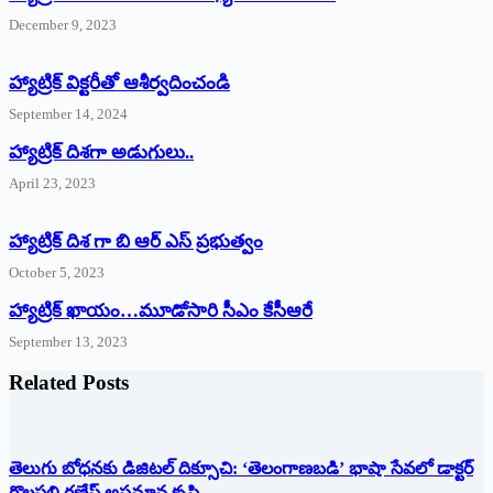
December 9, 2023
హ్యాట్రిక్‌ ‌విక్టరీతో ఆశీర్వదించండి
September 14, 2024
‌హ్యాట్రిక్‌ ‌దిశగా అడుగులు..
April 23, 2023
హ్యాట్రిక్ దిశ గా బి ఆర్ ఎస్ ప్రభుత్వం
October 5, 2023
హ్యాట్రిక్‌ ‌ఖాయం…మూడోసారి సీఎం కేసీఆరే
September 13, 2023
Related Posts
తెలుగు బోధనకు డిజిటల్ దిక్సూచి: ‘తెలంగాణబడి’ భాషా సేవలో డాక్టర్
గొల్లపల్లి గణేష్ అసమాన కృషి