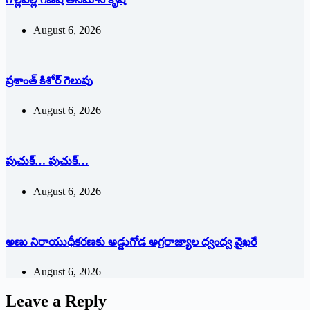
August 6, 2026
ప్రశాంత్‌ ‌కిశోర్‌ ‌గెలుపు
August 6, 2026
పుచుక్… పుచుక్…
August 6, 2026
అణు నిరాయుధీకరణకు అడ్డుగోడ అగ్రరాజ్యాల ద్వంద్వ వైఖరే
August 6, 2026
Leave a Reply