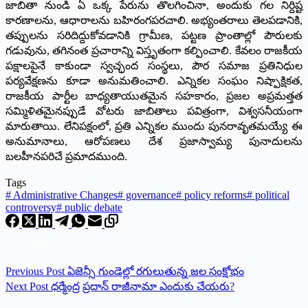
జాబితా నుండి ఏ ఒక్క పేరును తొలగించినా, అందుకు గల నిర్దిష్ట
కారణాలను, ఆధారాలను బహిరంగపరచాలి. అభ్యంతరాలు తెలపడానికి,
తప్పులను సరిదిద్దుకోవడానికి గ్రామీణ, పట్టణ ప్రాంతాల్లో పౌరులకు
గడువును, తగినంత ప్రచారాన్ని విస్తృతంగా కల్పించాలి. కేవలం రాజకీయ
పక్షాలపైనే కాకుండా స్వచ్ఛంద సంస్థలు, పౌర సమాజ ప్రతినిధుల
పర్యవేక్షణను కూడా అనుమతించాలి. ఎన్నికల సంఘం నిష్పాక్షికత,
రాజకీయ పార్టీల బాధ్యతాయుతమైన సహకారం, ప్రజల అప్రమత్తత
సమ్మిళితమైనప్పుడే వోటరు జాబితాలు పవిత్రంగా, విశ్వసనీయంగా
మారుతాయి. లేనిపక్షంలో, ప్రతి ఎన్నికల ముందు పునరావృతమయ్యే ఈ
అనుమానాలు, ఆరోపణలు దేశ ప్రజాస్వామ్య పునాదులను
బలహీనపరిచే ప్రమాదముంది.
Tags
#
Administrative Changes
#
governance
#
policy reforms
#
political
controversy
#
public debate
Previous
Post
ఏజెన్సీ గుండెల్లో రగులుతున్న జల సంక్షోభం
Next
Post
ధర్మేంద్ర ప్రదాన్ రాజీనామా ఎందుకు చేయరు?