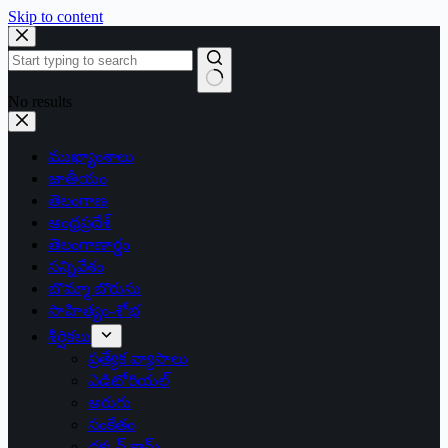
Skip to content
No results
ముఖ్యాంశాలు
జాతీయం
తెలంగాణ
ఆంధ్రప్రదేశ్
తెలంగాణార్థం
సన్నివేశం
బొమ్మా బొరుసు
సాహిత్యం-శోభ
శీర్షికలు
ప్రత్యేక వ్యాసాలు
ఎడిటోరియల్
అరుగు
సంకేతం
దక్కన్.కామ్