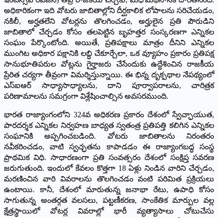
అధికారికంగా ఇది వోటరు జాబితాల్లోని దీర్ఘకాలిక లోపాలను సరిచేయడం,
నకిలీ, అర్హతలేని వోటర్లను తొలగించడం, అర్హులైన ప్రతి పౌరుడిని
జాబితాలో చేర్చడం కోసం తలపెట్టిన బృహత్తర సంస్కరణగా ఎన్నికల
సంఘం పేర్కొంటోంది. అయితే, ప్రతిపక్షాలు మాత్రం దీనిని ఎన్నికల
ముంగిట అధికార పక్షానికి లబ్ధి చేకూర్చేలా, ఒక వ్యూహం ప్రకారం ప్రతిపక్ష
సానుభూతిపరుల వోట్లను గైర్హాజరు చేసేందుకు ఉద్దేశించిన రాజకీయ
ప్రేరిత చర్యగా తీవ్రంగా విమర్శిస్తున్నాయి. ఈ భిన్న దృక్పథాల నేపథ్యంలో
ఎస్ఐఆర్‌ సాధ్యాసాధ్యాలను, దాని పూర్వాపరాలను, చారిత్రక
పరిణామాలను సమగ్రంగా విశ్లేషించాల్సిన అవసరముంది.
భారత రాజ్యాంగంలోని 324వ అధికరణ ప్రకారం దేశంలో స్వేచ్ఛాయుత,
పారదర్శక ఎన్నికల నిర్వహణ బాధ్యత స్వతంత్ర ప్రతిపత్తి కలిగిన ఎన్నికల
సంఘానికి అప్పగించబడింది. వోటరు జాబితాలను నిరంతరం
నవీకరించడం, వాటి స్వచ్ఛతను కాపాడడం ఈ రాజ్యాంగబద్ధ సంస్థ
ప్రాథమిక విధి. సాధారణంగా ప్రతి సంవత్సరం దేశంలో సంక్షిప్త సవరణ
జరుగుతుంది. ఇందులో కేవలం కొత్తగా 18 ఏళ్లు నిండిన వారిని చేర్చడం,
మరణించిన వారి వివరాలను తొలగించడం వంటి పరిమిత ప్రక్రియలు
ఉంటాయి. కానీ, దేశంలో మారుతున్న జనాభా రేటు, ఉపాధి కోసం
సాగుతున్న అంతర్గత వలసలు, పట్టణీకరణ, సాంకేతిక మార్పుల వల్ల
క్షేత్రస్థాయిలో వోటర్ల వివరాల్లో భారీ వ్యత్యాసాలు చోటుచేసు