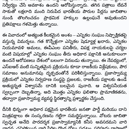
నిర్వీర్యం చేసే అవకాశం ఉందని ఆరోపిస్తున్నారు. తగిన పత్రాలు లేవనే
సాకుతో లక్షలాది మంది నిరుపేద భారతీయ పౌరుల పేర్లను జాబితాల
నుండి తొలగించడం ప్రాథమిక హక్కుల ఉల్లంఘనే అవుతుందని
ప్రతిపక్షాలు గళమెత్తు తున్నాయి.
ఈ వివాదంలో అత్యంత కీలకమైన అంశం – ఎన్నికల సంఘం నిష్పాక్షికతపై
వస్తున్న విమర్శలు. గత కొన్నేళ్లుగా ఎన్నికల షెడ్యూళ్ల ఖరారు, ఎన్నికల
నియమావళి అమలు, ఈవీఎంల పనితీరు, విపక్ష నాయకులపై చర్యల
వంటి విషయాల్లో ఎన్నికల సంఘం తీరు అధికార పక్షానికి అనుకూలంగా
ఉందనే ఆరోపణలు దేశంలో బలంగా వినబడు తున్నాయి. ఈ నేపథ్యంలో,
ఎస్ఐఆర్‌ వంటి సున్నితమైన ప్రక్రియను కూడా రాజకీయ విశ్లేషకులు, పౌర
సమాజం అనుమానపు దృక్పథంతోనే పరిశీలిస్తున్నాయి. ప్రజాస్వామ్య
ప్రక్రియలో ఎన్నికల నిర్వహణ సంస్థపై ప్రజలకు, రాజకీయ పక్షాలకు ఉండే
అత్యున్నత విశ్వాసమే దానికి బలమైన పునాది. ఆ విశ్వసనీయత
స్వల్పంగా దెబ్బతిన్నా, అది మొత్తం ఎన్నికల ఫలితాల ప్రామాణికతను,
తద్వారా ప్రజాస్వామ్య వ్యవస్థ స్థిరత్వాన్ని ప్రశ్నార్థకం చేస్తుంది.
దీనికి భిన్నంగా అధికార పక్షమైన భారతీయ జనతా పార్టీ మరియు దాని
మిత్రపక్షాలు ఈ సంస్కరణను గట్టిగా సమర్థిస్తున్నాయి. వోటరు జాబితా
స్వచ్ఛత అనేది పారదర్శక ప్రజాస్వామ్యానికి కనీస అవసరమని వారి
వాదన. చనిపోయిన వారి పేరిట దొంగ వోట్లు పడటం, సరిహద్దు రాష్ట్రాల్లో