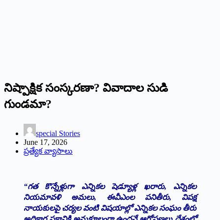
నిష్పాక్షిక సంస్కరణా? వివాదాల సుడి
గుండమా?
special Stories
June 17, 2026
ప్రత్యేక వ్యాసాలు
“గత కొన్నేళ్లుగా ఎన్నికల షెడ్యూళ్ల ఖరారు, ఎన్నికల
నియమావళి అమలు, ఈవీఎంల పనితీరు, విపక్ష
నాయకులపై చర్యల వంటి విషయాల్లో ఎన్నికల సంఘం తీరు
అధికార పక్షానికి అనుకూలంగా ఉందనే ఆరోపణలు దేశంలో