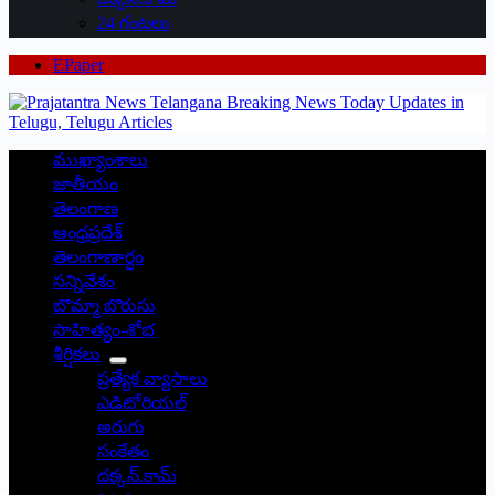
24 గంటలు
EPaper
ముఖ్యాంశాలు
జాతీయం
తెలంగాణ
ఆంధ్రప్రదేశ్
తెలంగాణార్థం
సన్నివేశం
బొమ్మా బొరుసు
సాహిత్యం-శోభ
శీర్షికలు
ప్రత్యేక వ్యాసాలు
ఎడిటోరియల్
అరుగు
సంకేతం
దక్కన్.కామ్