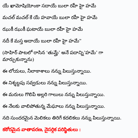
యే ఖామోషియోంకా సదాయే బులా రహీ హై హమే
మచల్ మచల్ కే యే హవాయే బులా రహీ హై హమే
ఝుకీ ఝుకీ ఘటాయే బులా రహీ హై హమే
నదీ కే మస్త అదాయే బులా రహీ హై హమే”
(సాహిర్ పాటలో రాసిన ‘తుమ్హే’ అనే పదాన్ని’హమే’ గా
మార్చుకున్నాను)
ఈ లోయలు, నీలాకాశాలు నన్ను పిలుస్తున్నాయి.
ఈ నిశ్శబ్దపు సవ్వడులు నన్ను పిలుస్తున్నాయి.
ఈ మరులు గొలిపే అల్లరి గాలులు నన్ను పిలుస్తున్నాయి.
ఈ నేలకు వాలిపోతున్న మేఘాలు నన్ను పిలుస్తున్నాయి.
నది సుందరమైన మెలికలు తిరిగే కదలికలు నన్ను పిలుస్తున్నాయి.
కఠోరమైన వాతావరణ
,
నైసర్గిక పరిస్థితులు :