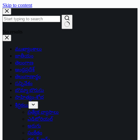
Skip to content
No results
ముఖ్యాంశాలు
జాతీయం
తెలంగాణ
ఆంధ్రప్రదేశ్
తెలంగాణార్థం
సన్నివేశం
బొమ్మా బొరుసు
సాహిత్యం-శోభ
శీర్షికలు
ప్రత్యేక వ్యాసాలు
ఎడిటోరియల్
అరుగు
సంకేతం
దక్కన్.కామ్