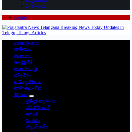
24 గంటలు
EPaper
ముఖ్యాంశాలు
జాతీయం
తెలంగాణ
ఆంధ్రప్రదేశ్
తెలంగాణార్థం
సన్నివేశం
బొమ్మా బొరుసు
సాహిత్యం-శోభ
శీర్షికలు
ప్రత్యేక వ్యాసాలు
ఎడిటోరియల్
అరుగు
సంకేతం
దక్కన్.కామ్