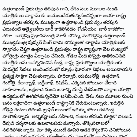
ఉత్తరాఖండ్ ప్రభుత్వం తరపున గాని, దేశం నలు మూలల నుండి
యాత్రీకులు చార్ధామ్ కు బయలుదేరుతున్నసందర్భంగా ఆయా రాష్ట్ర
ప్రభుత్వాల తరపున, ముఖ్యంగా ఉత్తరాఖండ్ ప్రభుత్వం తరపున
ఎటువంటి అడ్వైజరీలు జారీ కాకపోవడం శోచనీయం. జారీ కాకపోగా
పోగా.. ఒకవైపు ప్రధానమంత్రి మోదీ బొమ్మ, మరొకవైపు ఉత్తరాఖండ్
ముఖ్యమంత్రి పుష్కర్ సింగ్ దామి బొమ్మలతో చార్ధామ్ యాత్రీకులకు
స్వాగతం చేప్తూ ఉత్తరాఖండ్ ప్రభుత్వం రాష్ట్ర వ్యాప్తంగా వేల సంఖ్యలో
హోర్డింగ్లు మాత్రం ఏర్పాటు చేసింది. గోడల మీద పోస్టర్లు అతికించినది.
యాత్రీకులను ఆహ్వానించిన కేంద్ర, రాష్ట్ర ప్రభుత్వాలు యాత్రీకులకు
మెరుగైన సేవలు అందించడంలో మాత్రం ఘోరంగా విఫలం అయినాయని
ప్రత్యక్ష సాక్షిగా చెపుతున్నాను. హరిద్వార్, యమునోత్రి, ఉత్తరకాశి,
గంగోత్రి, కేదార్నాథ్, బద్రీనాథ్, రిషికేష్.. ఎక్కడకి పోయినా వేలాది
వాహనాలను, లక్షలాది మంది జనాన్ని చూస్తే దేశమంతా చార్ధాం యాత్రా
ఉద్యమంలో ఊగిపోతున్నదేమో అనిపించింది. దేశం నలు మూలల నుంచి
జనం లక్షలాదిగా ఉత్తరాఖండ్ రాష్ట్రానికి చేరుకుంటున్నారు. ఇరుకైన
రోడ్లపై గంటల తరబడి ట్రాఫిక్ జాంలలో ఇరుక్కుపోయి కడగండ్ల
పాలౌతున్నారు. అన్నికష్టాలను సహించి, గంటల తరబడి క్యూలో నిలబడి
దేవుడి దర్శనాలకు ఉబలాటపడుతున్నారు. తొక్కిసలాటలో
నలిగిపోతున్నారు. మా కళ్ళ ముందే ఊపిరి ఆడక కొట్టుకొని చనిపోయిన
వాళ్ళు, అధిగ బరువున్న యాత్ర్రీకులను మోయలేక అలసిపోయి కొండ