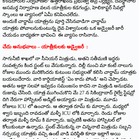
కొండదారుల నిర్వహణలో ఉత్తరాఖండ్ ప్రభుత్వ తీవ్ర నిర్లక్ష్యం, దేవస్థానాల
అసమర్థ నిర్వాహణ వలన యాత్రీకుల కడగండ్లు, హెలికాప్టర్ సేవల్లో
స్కాంలు ఆ వ్యాసంలో ఏమీ కనిపించలేదు.
అందుకే చార్ధామ్ యాత్ర్రను పూర్తి చేసినవాడిగా చార్ధామ్
యాత్రకు పోవాలనుకుంటున్న దైవ విశ్వాసులకు ఒక అడ్వైజరీ జారీ
చేయడం బాధ్యతగా భావించి ఈ వ్యాసం రాసినాను.
చేదు అనుభవాలు – యాత్రీకులకు అడ్వైజరీ :
సాగునీటి శాఖలో నా సీనియర్ మిత్రుడు, అతని సతీమణి ఇద్దరు
సంవత్సరం కింద స్టంట్ లు వేసుకున్నారు. దిల్లీ నుంచి మా కంటే నాలుగు
రోజుల ముందు మరికొందరు కుటుంబ సభ్యులతో కలిసి చార్ధామ్ యాత్రకు
బయలుదేరారు. వారి కార్డియాజిస్ట్ ‘ఏం కాదు పోండి’ అని చెప్పాడట.
అతను అట్లా సలహా ఇవ్వడం సమంజసం కాదని నా మిత్రుడి అనుభవం
రుజువు చేసింది. యాత్ర ముగించుకొని మే 27 న సికింద్రాబాద్ రైల్వే స్టేషన్లో
దిగి నేరుగా హాస్పిటల్ అడ్మిట్ అయ్యాడు నా మిత్రుడు. మూడు
రోజులు ICU లో ఉంచారు. ఆ తర్వాత రూమ్ కు మార్చారు. మధ్యలో
శ్వాస ఇబ్బంది రావడంతో మళ్ళీ ICU లోకి మార్చారు. రెండు రోజుల
తర్వాత మళ్ళీ రూమ్ కి మార్చారు. ఇప్పటికీ అతను హాస్పిటల్ లో
కోలుకుంటూ ఉన్నాడు. స్టంట్ వేసుకున్న నా చిన్ననాటి మిత్రుడు సబ్బని
నర్సయ్య యాత్రకు వచ్చి ఉంటే వాడి పరిస్థితి కూడా ఇట్లాగే అయి