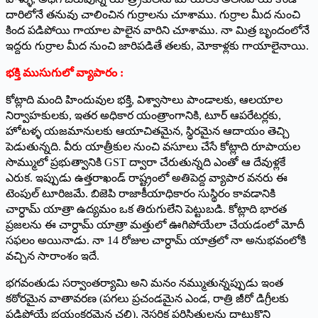
దారిలోనే తనువు చాలించిన గుర్రాలను చూశాము. గుర్రాల మీద నుంచి
కింద పడిపోయి గాయాల పాలైన వారిని చూశాము. నా మిత్ర బృందంలోనే
ఇద్దరు గుర్రాల మీద నుంచి జారిపడితే తలకు, మోకాళ్లకు గాయాలైనాయి.
భక్తి ముసుగులో వ్యాపారం :
కోట్లాది మంది హిందువుల భక్తి, విశ్వాసాలు పాండాలకు, ఆలయాల
నిర్వాహకులకు, ఇతర అధికార యంత్రాంగానికి, టూర్ ఆపరేటర్లకు,
హోటళ్ళ యజమానులకు ఆయాచితమైన, స్థిరమైన ఆదాయం తెచ్చి
పెడుతున్నది. వీరు యాత్రీకుల నుంచి వసూలు చేసే కోట్లాది రూపాయల
సొమ్ములో ప్రభుత్వానికి GST ద్వారా చేరుతున్నది ఎంతో ఆ దేవుళ్లకే
ఎరుక. ఇప్పుడు ఉత్తరాఖండ్ రాష్ట్రంలో అతిపెద్ద వ్యాపార వనరు ఈ
టెంపుల్ టూరిజమే. బిజెపి రాజాకీయాధికారం సుస్థిరం కావడానికి
చార్ధామ్ యాత్రా ఉద్యమం ఒక తిరుగులేని పెట్టుబడి. కోట్లాది భారత
ప్రజలను ఈ చార్ధామ్ యాత్రా మత్తులో ఊగిపోయేలా చేయడంలో మోదీ
సఫలం అయినాడు. నా 14 రోజుల చార్ధామ్ యాత్రలో నా అనుభవంలోకి
వచ్చిన సారాంశం ఇదే.
భగవంతుడు సర్వాంతర్యామి అని మనం నమ్ముతున్నప్పుడు ఇంత
కఠోరమైన వాతావరణ (పగలు ప్రచండమైన ఎండ, రాత్రి జీరో డిగ్రీలకు
పడిపోయే భయంకరమైన చలి), నైసర్గిక పరిస్థితులను దాటుకొని