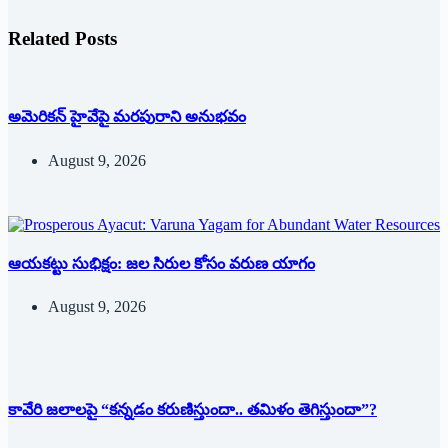
Related Posts
అమెరికన్ హైవేపై మ‌ర‌పురాని అనుభ‌వం
August 9, 2026
ఆయకట్టు సుభిక్షం: జల సిరుల కోసం వరుణ యాగం
August 9, 2026
కావేరి జలాలపై “కన్నడం కరుణిస్తుందా.. తమిళం తెగిస్తుందా”?