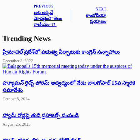
PREVIOUS
NEXT
ఆట అక్కడే
కాంబోడియా
మోదలైంది”తెలం
ప్రయాణం
గాణీయం”!?
Trending News
‌హ్రిమాచల్‌ ‌ప్రదేశ్‌లో పభుత్వ ఏర్పాటుకు కాంగ్రెస్‌ ‌సన్నాహాలు
December 8, 2022
హ్యూమన్‌ రైట్స్‌ ఫోరమ్‌ ఆధ్వర్యంలో నేడు బాలగోపాల్‌ 15వ స్మారక
సమావేశం
October 5, 2024
హ్యామ్‌ రోడ్లపై తుది ప్రపోజల్స్‌ పంపండి
August 25, 2025