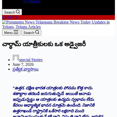
24 గంటలు
Search
EPAPER
Menu
Search
చార్ధామ్ యాత్రీకులకు ఒక అడ్వైజరీ
special Stories
June 7, 2026
ప్రత్యేక వ్యాసాలు
“ఉత్తర, దక్షిణ భారత యాత్రలకు పోవడం కొత్త కాదు.
శతాబ్దాల తరబడి జరుగుతున్నదే. అయితే ఆనాడు
ఇప్పుడున్నట్టు ఆ యాత్రలకు ఉద్యమ స్వభావం లేదు.
కేవలం ఆధ్యాత్మిక భావన మాత్రమె ఉండింది. నిజానికి
ఉత్తరాఖండ్ రాష్ట్రానికి ఒకేసారి లక్షలాది మంది
జనాన్నిఇముడ్చుకునే శక్తి గాని, విస్తృతి గాని లేదు. ఇరుకైన