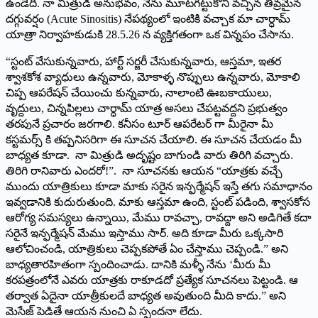
ఉండేది. నా మిత్రుడి అనుభవం, నేను మూటగట్టుకొని వచ్చిన తీవ్రమైన
దగ్గువర్షం (Acute Sinositis) నేపథ్యంలో ఇంటికి వచ్చాక మా చార్ధామ్
యాత్రా నిర్వాహకుడుకి 28.5.26 న వ్యక్తిగతంగా ఒక విన్నపం చేసాను.
“స్టంట్ వేసుకున్నవారు, హార్ట్ సర్జరీ చేసుకున్నవారు, ఆస్తమా, ఇతర
శ్వాశకోశ వ్యాధులు ఉన్నవారు, మోకాళ్ళ నొప్పులు ఉన్నవారు, మోకాలి
చిప్ప ఆపరేషన్ చేయించు కున్నవారు, నాలాంటి ఊబకాయులు,
వృద్దులు, చిన్నపిల్లలు చార్ధామ్ యాత్ర అసలు చేపట్టవద్దని ప్రభుత్వం
తరపునే ప్రచారం జరగాలి. కనీసం టూర్ ఆపరేటర్ గా మీరైనా మీ
కస్టమర్స్ కి తప్పనిసరిగా ఈ సూచన చేయాలి. ఈ సూచన చేయడం మీ
బాధ్యత కూడా. నా మిత్రుడి అదృష్టం బాగుండి వారు తిరిగి వచ్చారు.
తిరిగి రానివారు ఎందరో!”. నా సూచనకు ఆయన “యాత్రకు వచ్చే
ముందు యాత్రికులు కూడా మాకు సరైన ఇన్ఫర్మేషన్ ఇస్తే తగు సమాధానం
ఇవ్వడానికి కుదురుతుంది. మాకు ఆస్తమా ఉంది, స్టంట్ పడింది, శ్వాసకోస
ఆరోగ్య సమస్యలు ఉన్నాయి, మేము రావచ్చా, రావద్దా అని అడిగితే కదా
సరైనే ఇన్ఫర్మేషన్ మేము ఇస్తాము సార్. అది కూడా మీరు ఒక్కసారి
ఆలోచించండి, యాత్రికులు చెప్పకపోతే ఏం చేస్తాము చెప్పండి.” అని
బాధ్యతారహితంగా స్పందించాడు. దానికి మళ్ళీ నేను ‘మీరు మీ
కరపత్రంలోనే ఎవరు యాత్రకు రాకూడదో ప్రత్యేక సూచనలు పెట్టండి. ఆ
తర్వాత ఏదైనా యాత్రీకులదే బాధ్యత అవుతుంది మీది కాదు.” అని
మెసేజ్ పెడితే ఆయన నుంచి ఏ స్పందనా లేదు.