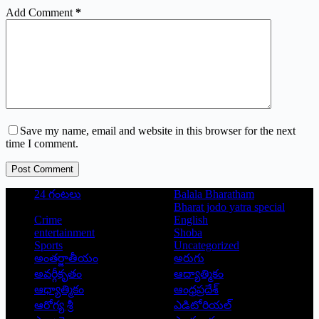
Add Comment
*
Save my name, email and website in this browser for the next
time I comment.
Post Comment
24 గంటలు
Balala Bharatham
Bharat jodo yatra special
Crime
English
entertainment
Shoba
Sports
Uncategorized
అంతర్జాతీయం
అరుగు
అవర్గీకృతం
ఆద్యాత్మికం
ఆధ్యాత్మికం
ఆంధ్రప్రదేశ్
ఆరోగ్య శ్రీ
ఎడిటోరియల్