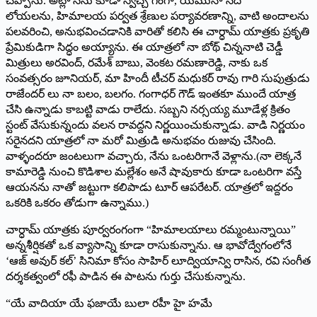
చెప్పాను. అట్లా నేను కూడా స్వచ్చ గంగా, యమునా నదీ
లోయలను, హిమాలయ పర్వత శ్రేణుల పర్యావరణాన్ని, వాటి అందాలను
పలవరించి, అనుభవించడానికి వారితో కలిసి ఈ చార్ధామ్ యాత్రకు ప్రకృతి
ప్రేమికుడిగా సిద్ధం అయ్యాను. ఈ యాత్రలో నా బోథ్ చిన్ననాటి చెడ్డీ
మిత్రులు అరవింద్, రమేశ్ బాబు, వెంకట రమణారెడ్డి, నాకు ఒక
సంవత్సరం జూనియర్, మా హిందీ టీచర్ మధుకర్ రావు గారి సుపుత్రుడు
రాజేందర్ లు నా బలం, బలగం. గంగాధర్ గౌడ్ ఇంతకూ ముందే యాత్ర
చేసి ఉన్నాడు కాబట్టి వాడు రాలేదు. సబ్బని నర్సయ్య మూడేళ్ల క్రితం
స్టంట్ వేసుకున్నందు వలన రావద్దని నిర్ణయించుకున్నాడు. వాడి నిర్ణయం
సరైనదని యాత్రలో నా మరో మిత్రుడి అనుభవం రుజువు చేసింది.
వాళ్ళందరూ జంటలుగా వచ్చారు, నేను ఒంటరిగానే వెళ్లాను.(నా లెక్కనే
కామారెడ్డి నుంచి కొడిశాల మల్లేశం అనే షావుకారు కూడా ఒంటరిగా వస్తే
ఆయనను నాతో జట్టుగా కలిపాడు టూర్ ఆపరేటర్. యాత్రలో ఇద్దరం
ఒకరికి ఒకరం తోడుగా ఉన్నాము.)
చార్ధామ్ యాత్రకు పూర్వరంగంగా “హిమాలయాలు రమ్మంటున్నాయి”
అన్నశీర్షికతో ఒక వ్యాసాన్ని కూడా రాసుకున్నాను. ఆ భావోద్వేగంలోనే
‘ఆజ్ అవుర్ కల్’ సినిమా కోసం సాహిర్ లూద్వియాన్వి రాసిన, రవి సంగీత
దర్శకత్వంలో రఫీ పాడిన ఈ పాటను గుర్తు చేసుకున్నాను.
“యే వాదియా యే ఫజాయే బులా రహీ హై హమే