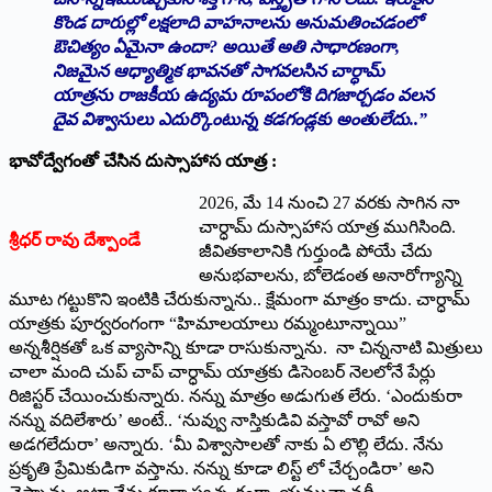
కొండ దారుల్లో లక్షలాది వాహనాలను అనుమతించడంలో
ఔచిత్యం ఏమైనా ఉందా? అయితే అతి సాధారణంగా,
నిజమైన ఆధ్యాత్మిక భావనతో సాగవలసిన చార్ధామ్
యాత్రను రాజకీయ ఉద్యమ రూపంలోకి దిగజార్చడం వలన
దైవ విశ్వాసులు ఎదుర్కొంటున్న కడగండ్లకు అంతులేదు..”
భావోద్వేగంతో చేసిన దుస్సాహాస యాత్ర :
2026, మే 14 నుంచి 27 వరకు సాగిన నా
చార్ధామ్ దుస్సాహాస యాత్ర ముగిసింది.
శ్రీధర్ రావు దేశ్పాండే
జీవితకాలానికి గుర్తుండి పోయే చేదు
అనుభవాలను, బోలెడంత అనారోగ్యాన్ని
మూట గట్టుకొని ఇంటికి చేరుకున్నాను.. క్షేమంగా మాత్రం కాదు. చార్ధామ్
యాత్రకు పూర్వరంగంగా “హిమాలయాలు రమ్మంటూన్నాయి”
అన్నశీర్షికతో ఒక వ్యాసాన్ని కూడా రాసుకున్నాను. నా చిన్ననాటి మిత్రులు
చాలా మంది చుప్ చాప్ చార్ధామ్ యాత్రకు డిసెంబర్ నెలలోనే పేర్లు
రిజిస్టర్ చేయించుకున్నారు. నన్ను మాత్రం అడుగుత లేరు. ‘ఎందుకురా
నన్ను వదిలేశారు’ అంటే.. ‘నువ్వు నాస్తికుడివి వస్తావో రావో అని
అడగలేదురా’ అన్నారు. ‘మీ విశ్వాసాలతో నాకు ఏ లొల్లి లేదు. నేను
ప్రకృతి ప్రేమికుడిగా వస్తాను. నన్ను కూడా లిస్ట్ లో చేర్చండిరా’ అని