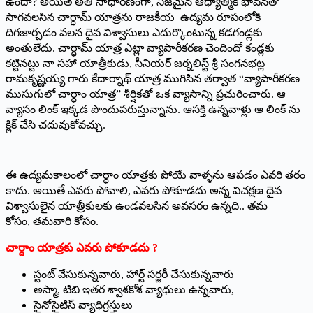
ఉందా? అయితే అతి సాధారణంగా, నిజమైన ఆధ్యాత్మిక భావనతో
సాగవలసిన చార్ధామ్ యాత్రను రాజకీయ ఉద్యమ రూపంలోకి
దిగజార్చడం వలన దైవ విశ్వాసులు ఎదుర్కొంటున్న కడగండ్లకు
అంతులేదు. చార్ధామ్ యాత్ర ఎట్లా వ్యాపారీకరణ చెందిందో కండ్లకు
కట్టినట్టు నా సహా యాత్రీకుడు, సీనియర్ జర్నలిస్ట్ శ్రీ సంగనభట్ల
రామకృష్ణయ్య గారు కేదార్నాథ్ యాత్ర ముగిసిన తర్వాత “వ్యాపారీకరణ
ముసుగులో చార్ధాం యాత్ర” శీర్షికతో ఒక వ్యాసాన్ని ప్రచురించారు. ఆ
వ్యాసం లింక్ ఇక్కడ పొందుపరుస్తున్నాను. ఆసక్తి ఉన్నవాళ్లు ఆ లింక్ ను
క్లిక్ చేసి చదువుకోవచ్చు.
ఈ ఉద్యమకాలంలో చార్ధాం యాత్రకు పోయే వాళ్ళను ఆపడం ఎవరి తరం
కాదు. అయితే ఎవరు పోవాలి, ఎవరు పోకూడదు అన్న విచక్షణ దైవ
విశ్వాసులైన యాత్రీకులకు ఉండవలసిన అవసరం ఉన్నది.. తమ
కోసం, తమవారి కోసం.
చార్దాం యాత్రకు ఎవరు పోకూడదు ?
స్టంట్ వేసుకున్నవారు, హార్ట్ సర్జరీ చేసుకున్నవారు
అస్మా, టిబి ఇతర శ్వాశకోశ వ్యాధులు ఉన్నవారు,
సైనోసైటిస్ వ్యాధిగ్రస్తులు