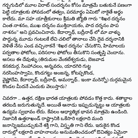
గర్భగుడిలో మూల విరాట్ సందర్శనం కోసం మాత్రమే బతుకునే పణంగా
పెట్టి యాత్రలకు పోవడంలో తత్వం, పరమార్థం ఏమిటో నాకైతే అర్థం
కాలేదు. మా సహ యాత్రీకురాలు శ్రీమతి జ్యోతి గారు “శిఖర దర్శనం
చింత నాశనం, ముఖ దర్శనం ముక్తిదాయకం, పాద దర్శనం పాప
నాశనం” అని ప్రవచించినారు. కేదార్నాథ్, బద్రీనాథ్ లో మా వాళ్ళు
పొద్దున్న మూడు గంటలకే లేచి చలిలో తానాలు చేసి దైవ దర్శనానికి
వెళితే నేను ఎండ వచ్చినాకనే ‘శిఖర దర్శనం’ చేసుకొని, హిమాలయ
పర్వతాల ఫోటోలు, పరిసరాల ఫోటోలు తీసుకొని సంతృప్తి చెందాను.
అసలు ఈ దేవుళ్ళు (తిరుమల వేంకటేశ్వరుడు, బెజవాడ
కనకదుర్గ, సింహాచలం, అన్నవరం, యాదగిరి గుట్ట
నరసింహస్వామి, కొండగట్టు అంజన్న, కోటప్పకొండ,
వైష్ణోదేవి, కేదార్నాథ్, బద్రీనాథ్, అమర్నాథ్.. ఇంకా మరెన్నో) దుర్గమమైన
కొండల మీదనే ఎందుకు వెలుస్తారు?
చివరగా .. ఉత్తర, దక్షిణ భారత యాత్రలకు పోవడం కొత్త కాదు. శతాబ్దాల
తరబడి జరుగుతున్నదే. అయితే ఆనాడు ఇప్పుడున్నట్టు ఆ యాత్రలకు
ఉద్యమ స్వభావం లేదు. కేవలం ఆధ్యాత్మిక భావన మాత్రమె ఉండింది.
నిజానికి ఉత్తరాఖండ్ రాష్ట్రానికి ఒకేసారి లక్షలాది మంది
జనాన్నిఇముడ్చుకునే శక్తి గాని, విస్తృతి గాని లేదు. ఇరుకైన కొండ
దారుల్లో లక్షలాది వాహనాలను అనుమతించడంలో ఔచిత్యం ఏమైనా