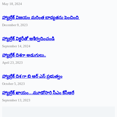
May 18, 2024
హ్యాట్రిక్ విజయం మరింత బాధ్యతను పెంచింది
December 9, 2023
హ్యాట్రిక్‌ ‌విక్టరీతో ఆశీర్వదించండి
September 14, 2024
‌హ్యాట్రిక్‌ ‌దిశగా అడుగులు..
April 23, 2023
హ్యాట్రిక్ దిశ గా బి ఆర్ ఎస్ ప్రభుత్వం
October 5, 2023
హ్యాట్రిక్‌ ‌ఖాయం…మూడోసారి సీఎం కేసీఆరే
September 13, 2023