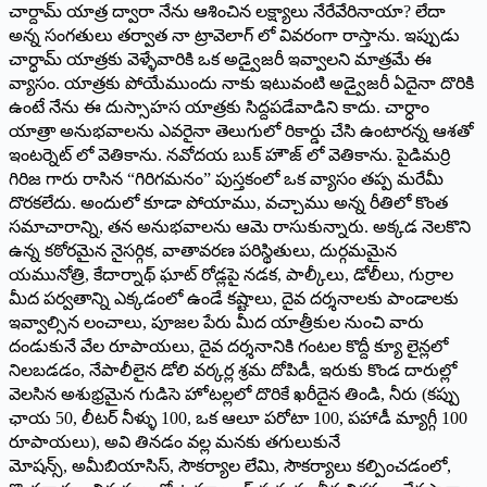
చార్దామ్ యాత్ర ద్వారా నేను ఆశించిన లక్ష్యాలు నేరేవేరినాయా? లేదా
అన్న సంగతులు తర్వాత నా ట్రావెలాగ్ లో వివరంగా రాస్తాను. ఇప్పుడు
చార్ధామ్ యాత్రకు వెళ్ళేవారికి ఒక అడ్వైజరీ ఇవ్వాలని మాత్రమే ఈ
వ్యాసం. యాత్రకు పోయేముందు నాకు ఇటువంటి అడ్వైజరీ ఏదైనా దొరికి
ఉంటే నేను ఈ దుస్సాహస యాత్రకు సిద్దపడేవాడిని కాదు. చార్ధాం
యాత్రా అనుభవాలను ఎవరైనా తెలుగులో రికార్డు చేసి ఉంటారన్న ఆశతో
ఇంటర్నెట్ లో వెతికాను. నవోదయ బుక్ హౌజ్ లో వెతికాను. పైడిమర్రి
గిరిజ గారు రాసిన “గిరిగమనం” పుస్తకంలో ఒక వ్యాసం తప్ప మరేమీ
దొరకలేదు. అందులో కూడా పోయాము, వచ్చాము అన్న రీతిలో కొంత
సమాచారాన్ని, తన అనుభవాలను ఆమె రాసుకున్నారు. అక్కడ నెలకొని
ఉన్న కఠోరమైన నైసర్గిక, వాతావరణ పరిస్థితులు, దుర్గమమైన
యమునోత్రి, కేదార్నాథ్ ఘాట్ రోడ్లపై నడక, పాల్కీలు, డోలీలు, గుర్రాల
మీద పర్వతాన్ని ఎక్కడంలో ఉండే కష్టాలు, దైవ దర్శనాలకు పాండాలకు
ఇవ్వాల్సిన లంచాలు, పూజల పేరు మీద యాత్రీకుల నుంచి వారు
దండుకునే వేల రూపాయలు, దైవ దర్శనానికి గంటల కొద్దీ క్యూ లైన్లలో
నిలబడడం, నేపాలీలైన డోలి వర్కర్ల శ్రమ దోపిడీ, ఇరుకు కొండ దారుల్లో
వెలసిన అశుభ్రమైన గుడిసె హోటల్లలో దొరికే ఖరీదైన తిండి, నీరు (కప్పు
ఛాయ 50, లీటర్ నీళ్ళు 100, ఒక ఆలూ పరోటా 100, పహాడీ మ్యాగ్గీ 100
రూపాయలు), అవి తినడం వల్ల మనకు తగులుకునే
మోషన్స్, అమీబియాసిస్, సౌకర్యాల లేమి, సౌకర్యాలు కల్పించడంలో,