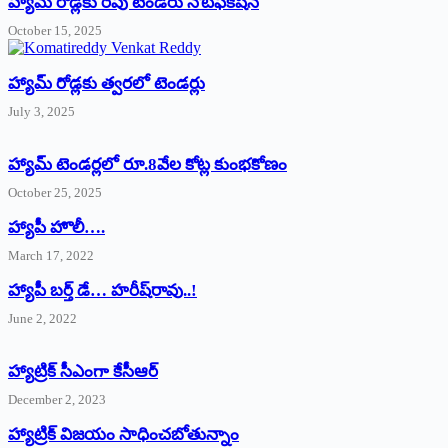
హ్యామ్‌ రోడ్లకు రేపు టెండరు నోటిఫికేషన్‌
October 15, 2025
హ్యామ్‌ రోడ్లకు త్వరలో టెండర్లు
July 3, 2025
హ్యామ్‌ ‌టెండర్లలో రూ.8వేల కోట్ల కుంభకోణం
October 25, 2025
హ్యాపీ హొలీ….
March 17, 2022
హ్యాపీ బర్త్ ‌డే… హరీష్‌రావు..!
June 2, 2022
హ్యాట్రిక్‌ ‌సీఎంగా కేసీఆర్‌
December 2, 2023
హ్యాట్రిక్‌ విజయం సాధించబోతున్నాం