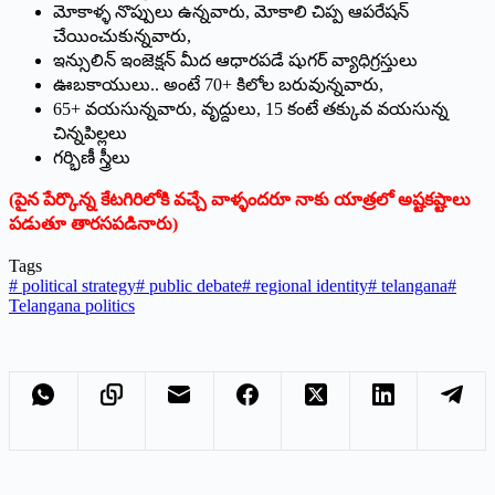
మోకాళ్ళ నొప్పులు ఉన్నవారు, మోకాలి చిప్ప ఆపరేషన్
చేయించుకున్నవారు,
ఇన్సులిన్ ఇంజెక్షన్ మీద ఆధారపడే షుగర్ వ్యాధిగ్రస్తులు
ఊబకాయులు.. అంటే 70+ కిలోల బరువున్నవారు,
65+ వయసున్నవారు, వృద్దులు, 15 కంటే తక్కువ వయసున్న
చిన్నపిల్లలు
గర్భిణీ స్త్రీలు
(పైన పేర్కొన్న కేటగిరిలోకి వచ్చే వాళ్ళందరూ నాకు యాత్రలో అష్టకష్టాలు
పడుతూ తారసపడినారు)
Tags
#
political strategy
#
public debate
#
regional identity
#
telangana
#
Telangana politics