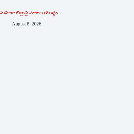
మహిళా బిల్లుపై మాటల యుద్ధం
August 8, 2026