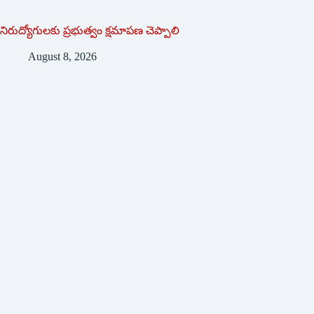
నిరుద్యోగులకు ప్రభుత్వం క్షమాపణ చెప్పాలి
August 8, 2026