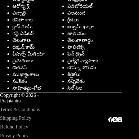
ఆరోగ్య శ్రీ
ఎడిటోరియల్
ఎన్నారై
ఎలమంద
కవితా శాల
క్రీడలు
క్లాస్ రూమ్
ఖుల్లమ్ ఖుల్లా
గెస్ట్ ఎడిటర్
జాతీయం
తెలంగాణ
తెలంగాణార్థం
దక్కన్.కామ్
పాలిటిక్స్
పీపుల్స్ ‌మీడియా
పెన్ డ్రైవ్
ప్రచురణలు
ప్రత్యేక వ్యాసాలు
బిజినెస్
బొమ్మా బొరుసు
ముఖ్యాంశాలు
శీర్షికలు
సంకేతం
సన్నివేశం
సాహిత్యం-శోభ
సిల్ సిల
Copyright © 2026 -
Prajatantra
Terms & Conditions
Shipping Policy
Refund Policy
Privacy Policy