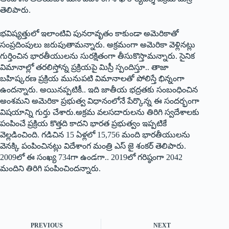
తెలిపారు.
భవిష్యత్తులో ఇలాంటివి పునరావృతం కాకుండా అమెరికాతో
సంప్రదింపులు జరుపుతామన్నారు. అక్రమంగా అమెరికా వెళ్లినట్లు
గుర్తించిన భారతీయులను సురక్షితంగా తీసుకొస్తామన్నారు. సైనిక
విమానాల్లో తరలిస్తోన్న ప్రక్రియపై మిస్రీ స్పందిస్తూ.. తాజా
బహిష్కరణ ప్రక్రియ మునుపటి విమానాలతో పోలిస్తే భిన్నంగా
ఉందన్నారు. అయినప్పటికీ.. ఇది జాతీయ భద్రతకు సంబంధించిన
అంశమని అమెరికా ప్రభుత్వ విధానంలోనే పేర్కొన్న ఈ సందర్భంగా
విషయాన్ని గుర్తు చేశారు.అక్రమ వలసదారులను తిరిగి స్వదేశాలకు
పంపించే ప్రక్రియ కొత్తది కాదని భారత ప్రభుత్వం ఇప్పటికే
వెల్లడించింది. గడిచిన 15 ఏళ్లలో 15,756 మంది భారతీయులను
వెనక్కి పంపించినట్లు విదేశాంగ మంత్రి ఎస్‌ ‌జై శంకర్‌ ‌తెలిపారు.
2009లో ఈ సంఖ్య 734గా ఉండగా.. 2019లో గరిష్ఠంగా 2042
మందిని తిరిగి పంపించిందన్నారు.
PREVIOUS
NEXT