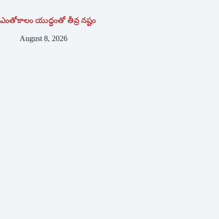
ఎంతోకాలం యుద్ధంతో తీవ్ర నష్టం
August 8, 2026