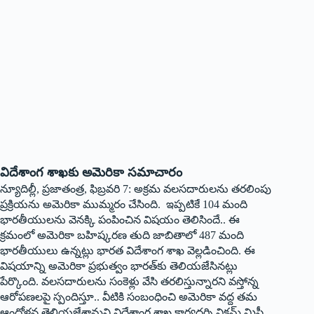
విదేశాంగ శాఖకు అమెరికా సమాచారం
న్యూదిల్లీ, ప్రజాతంత్ర, ఫిబ్రవరి 7: అక్రమ వలసదారులను తరలింపు
ప్రక్రియను అమెరికా ముమ్మరం చేసింది. ఇప్పటికే 104 మంది
భారతీయులను వెనక్కి పంపించిన విషయం తెలిసిందే.. ఈ
క్రమంలో అమెరికా బహిష్కరణ తుది జాబితాలో 487 మంది
భారతీయులు ఉన్నట్లు భారత విదేశాంగ శాఖ వెల్లడించింది. ఈ
విషయాన్ని అమెరికా ప్రభుత్వం భారత్‌కు తెలియజేసినట్లు
పేర్కొంది. వలసదారులను సంకెళ్లు వేసి తరలిస్తున్నారని వస్తోన్న
ఆరోపణలపై స్పందిస్తూ.. వీటికి సంబంధించి అమెరికా వద్ద తమ
ఆందోళన తెలియజేశామని విదేశాంగ శాఖ కార్యదర్శి విక్రమ్‌ ‌మిస్రీ