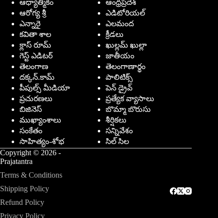
ఆధ్యాత్మికం
ఆంధ్రప్రదేశ్
ఆరోగ్య శ్రీ
ఎడిటోరియల్
ఎన్నారై
ఎలమంద
కవితా శాల
క్రీడలు
క్లాస్ రూమ్
ఖుల్లమ్ ఖుల్లా
గెస్ట్ ఎడిటర్
జాతీయం
తెలంగాణ
తెలంగాణార్థం
దక్కన్.కామ్
పాలిటిక్స్
పీపుల్స్ ‌మీడియా
పెన్ డ్రైవ్
ప్రచురణలు
ప్రత్యేక వ్యాసాలు
బిజినెస్
బొమ్మా బొరుసు
ముఖ్యాంశాలు
శీర్షికలు
సంకేతం
సన్నివేశం
సాహిత్యం-శోభ
సిల్ సిల
Copyright © 2026 -
Prajatantra
Terms & Conditions
Shipping Policy
Refund Policy
Privacy Policy