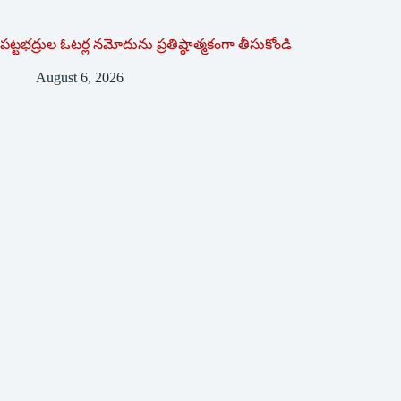
పట్టభద్రుల ఓటర్ల నమోదును ప్రతిష్ఠాత్మకంగా తీసుకోండి
August 6, 2026