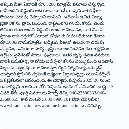
తక్కువ ఫీజు. ఏడాదికి రూ. 3200 మాత్రమే వసూలు చేస్తున్నది.
కానీ అడవి బిడ్డలకు అది కూడా భారమే, కావున వారికి ఫీజు
లేకుండా చదువు చెప్పాలని భావించి ‘ఆదివాసీ ఉచిత విద్యా
ప్రణాళిక’ను ప్రారంభించింది. రాష్ట్రంలోని గోండు, కోయ, చెంచు
తదితర తెగల అడవి బిడ్డలకు అండగా నిలవడం, వారి నివాస
ప్రాంతాలకు దగ్గరలో ఎలాంటి బోధన రుసుము లేకుండా కేవలం
రూ.500ల నామమాత్రపు అడ్మిషన్‌ ఫీజుతో ఉచితంగా చదువు
చెప్పడం, ఉచితంగా పాఠ్య పుస్తకాలు అందించడం ఈ కార్యక్రమం
ఉద్దేశం. ప్రవేశంతో పాటు, పుస్తకాలు, ఇతర దృశ్య శ్రవణ వనరులు
వారికి సమకూర్చి రాబోయే ఐదేళ్ళలో కనీసం వెయ్యిమంది ఆదివాసీ
పిల్లలను పట్టభద్రులుగా నిలబెట్టాలన్నది విశ్వవిద్యాలయ వైస్‌
చాన్సలర్‌ ప్రొఫెసర్‌ చక్రపాణి లక్ష్యంగా పెట్టుకున్నట్లు యూనివర్సిటీ
ఒక ప్రకటనలో వివరించింది. ఈ విద్యాసంవత్సరం 2025-26 నుంచి
ఈ కార్యక్రమం అమలులోకి వచ్చింది. ఇందులో చేరడానికి ఆగష్టు 13
చివరి తేదీ. పూర్తి వివరాలకు హెల్ప్‌ డెస్క్‌ 040-23680333/040-
23680555, కాల్‌ సెంటర్‌ :1800 5990 101 లేదా వెబ్‌సైట్‌లో
www.braou.ac.in | www.online.braou.ac.in. చూడవచ్చు.