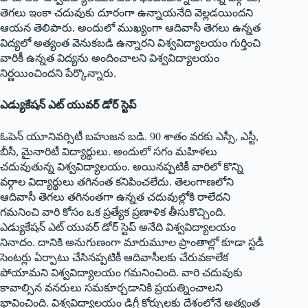
తెగలు ఇంకా చదువుకు దూరంగా ఉన్నాయనేది వెల్లడయిందని
ఆయన తెలిపారు. అందులో ముఖ్యంగా ఆదివాసీ తెగలు ఉన్నత
విద్యలో అత్యంత వెనుకబడి ఉన్నారని విశ్వవిద్యాలయం గుర్తించి
వారికీ ఉన్నత విద్యను అందించాలని విశ్వవిద్యాలయం
నిర్ణయించిందని పేర్కొన్నారు.
ఎడ్యుకేషన్‌ ఎట్‌ యువర్‌ డోర్‌ స్టెప్‌
ఓపెన్‌ యూనివర్సిటీ బహుజన బడి. 90 శాతం వరకు ఎస్సీ, ఎస్టీ,
బీసీ, మైనారిటీ విద్యార్థులు. అందులో సగం మహిళలు
చదువుతున్న విశ్వవిద్యాలయం. అయినప్పటికీ వారిలో కొన్ని
వర్గాల విద్యార్థులు తగినంత కనిపించలేదు. తెలంగాణలోని
ఆదివాసీ తెగలు తగినంతగా ఉన్నత చదువుల్లోకి రాలేదని
గమనించి వారి కోసం ఒక ప్రత్యేక ప్రణాళిక తీసుకొచ్చింది.
ఎడ్యుకేషన్‌ ఎట్‌ యువర్‌ డోర్‌ స్టెప్‌ అనేది విశ్వవిద్యాలయం
నినాదం. దానికి అనుగుణంగా మారుమూల ప్రాంతాల్లో కూడా స్టడీ
సెంటర్లు ఏర్పాటు చేసినప్పటికీ ఆదివాసీలకు చేరువకాలేక
పోయామని విశ్వవిద్యాలయం గమనించింది. వారి చదువుకు
కావాల్సిన వనరులు సమకూర్చడానికి ప్రయత్నించాలని
భావించింది. విశ్వవిద్యాలయం డిగ్రీ కోర్సులకు దేశంలోనే అత్యంత