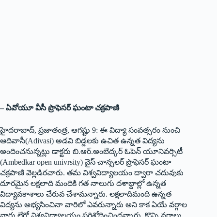
– ఏవోయూ వీసీ ప్రొఫెసర్‌ ఘంటా చక్రపాణి
హైదరాబాద్‌, ప్రజాతంత్ర, ఆగష్టు 9: ఈ విద్యా సంవత్సరం నుంచి
ఆదివాసీ(Adivasi) అడవి బిడ్డలకు ఉచిత ఉన్నత విద్యను
అందించనున్నట్లు డాక్టరు బి.ఆర్‌.అంబేద్కర్‌ ఓపెన్‌ యూనివర్సిటీ
(Ambedkar open univrsity) వైస్‌ చాన్సలర్‌ ప్రొఫెసర్‌ ఘంటా
చక్రపాణి వెల్లడిరచారు. తమ విశ్వవిద్యాలయం ద్వారా చదువుకు
దూరమైన లక్షలాది మందికి గత నాలుగు దశాబ్దాల్లో ఉన్నత
విద్యావకాశాలు చేరువ చేశామన్నారు. లక్షలాదిమంది ఉన్నత
విద్యను అభ్యసించినా వారిలో ఎవరున్నారు అని కాక ఏయే వర్గాల
వారు లేరో విశ్వవిద్యాలయం పరిశోధించిందన్నారు. కొన్ని వర్గాలు,