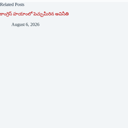
Related Posts
కాంగ్రెస్ హయాంలో పెచ్చుమీరిన అవినీతి
August 6, 2026