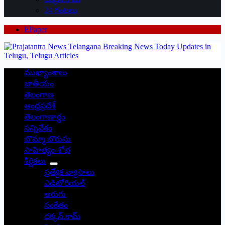
24 గంటలు
EPaper
ముఖ్యాంశాలు
జాతీయం
తెలంగాణ
ఆంధ్రప్రదేశ్
తెలంగాణార్థం
సన్నివేశం
బొమ్మా బొరుసు
సాహిత్యం-శోభ
శీర్షికలు
ప్రత్యేక వ్యాసాలు
ఎడిటోరియల్
అరుగు
సంకేతం
దక్కన్.కామ్