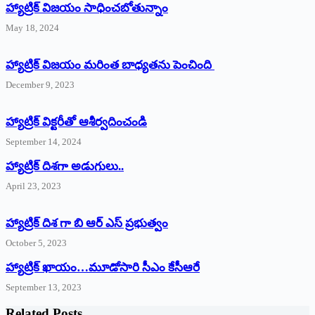
హ్యాట్రిక్‌ విజయం సాధించబోతున్నాం
May 18, 2024
హ్యాట్రిక్ విజయం మరింత బాధ్యతను పెంచింది
December 9, 2023
హ్యాట్రిక్‌ ‌విక్టరీతో ఆశీర్వదించండి
September 14, 2024
‌హ్యాట్రిక్‌ ‌దిశగా అడుగులు..
April 23, 2023
హ్యాట్రిక్ దిశ గా బి ఆర్ ఎస్ ప్రభుత్వం
October 5, 2023
హ్యాట్రిక్‌ ‌ఖాయం…మూడోసారి సీఎం కేసీఆరే
September 13, 2023
Related Posts