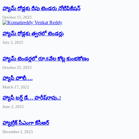
హ్యామ్‌ రోడ్లకు రేపు టెండరు నోటిఫికేషన్‌
October 15, 2025
హ్యామ్‌ రోడ్లకు త్వరలో టెండర్లు
July 3, 2025
హ్యామ్‌ ‌టెండర్లలో రూ.8వేల కోట్ల కుంభకోణం
October 25, 2025
హ్యాపీ హొలీ….
March 17, 2022
హ్యాపీ బర్త్ ‌డే… హరీష్‌రావు..!
June 2, 2022
హ్యాట్రిక్‌ ‌సీఎంగా కేసీఆర్‌
December 2, 2023