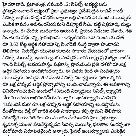
హైదరాబాద్‌, ప్రజాతంత్ర, నవంబర్‌ 12: సివిల్స్‌ అభ్యర్థులను
ప్రోత్సహించాలనే లక్ష్యంతో ప్రజా ప్రభుత్వం ప్రవేశపెట్టిన రాజీవ్‌ గాంధీ
సివిల్స్‌ అభయ హస్తం పథకం ద్వారా లబ్ధి పొందిన 43 మంది మెయిన్స్‌కు
ఎంపిక కావడం అభినందనీయమని డిప్యూటీ సీఎం భట్టి విక్రమార్క మల్లు
అన్నారు. ఈ మేరకు బుధవారం ఆయన ఓ ప్రకటన విడుదల చేశారు. గత
ఏడాది ఈ పథకాన్ని ప్రారంభించగా ఇప్పటివరకు 342 మంది యువత
రూ.3.62 కోట్ల ఆర్థిక సహాయాన్ని సింగరేణి సంస్థ ద్వారా పొందారని
తెలిపారు. నిరుద్యోగ యువత కలలను సాకారం చేయడంలో భాగంగా
సివిల్స్‌ మెయిన్స్‌, ఇంటర్వూలకు ఎంపికైన వారికి రాష్ట్ర ప్రభుత్వం రాజీవ్‌
గాంధీ సివిల్స్‌ అభయహస్తం పథకాన్ని ప్రారంభించి ప్రతి దశలో రూ.లక్ష
ఆర్థిక సహాయం అందిస్తోందన్నారు. ఈ పథకం కింద ఈ సంవత్సరం
మెయిన్స్‌కు ఎంపికైన 202 మంది సివిల్స్‌ విద్యార్థులకు ప్రతి ఒక్కరికి
రూ.లక్ష చొప్పున ఆర్థిక ప్రోత్సాహాన్ని అందించామన్నారు. ఈ అవకాశాన్ని
వినియోగించుకుని అందులో 43మంది విద్యార్థులు సివిల్స్‌ లక్ష్యానికి
చేరువ కావడం అభినందనీయమన్నారు. ఇంటర్వ్యూకు ఎంపికైన
43మందికి మరో రూ.లక్ష చొప్పున ఆర్థిక సహాయాన్ని అందిస్తామని,
దీంతోపాటు దిల్లీలో వారికి వసతి సౌకర్యాలు కల్పిస్తామని తెలిపారు.
నిరుద్యోగ యువత కలలను సాకారం చేయడానికి ప్రజా ప్రభుత్వం
కృతనిశ్చయంతో పనిచేస్తున్నదని సివిల్స్‌ మెయిన్స్‌ ఫలితాల సందర్భంగా
మరోమారు నిరూపితమైంది అన్నారు. ఫైనల్‌ ఇంటర్వ్యూలకు ఎంపికైన