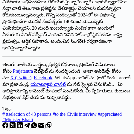
విజేతలకు అభినందనలు తెలియజేస్తున్నామన్నారు. ఇంటర్వ్యూలోనూ
సత్తా చాటి తెలంగాణ ప్రతిష్టను దేశవ్యాప్తం చేయాలని మనస్ఫూర్తిగా
కోరుకుంటున్నానన్నారు. గొప్ప సంకల్పంతో 2024లో ఈ పథకాన్ని
ప్రారంభించగా మొదటి సంవత్సరం 140మంది మెయిన్స్‌కు
ఎంపికయ్యారని, 20 మంది ఇంటర్వ్యూకు ఎంపిక కాగా అందులో
ఏడుగురు సివిల్‌ సర్వీసెస్‌ సాధించి వివిధ హోదాల్లో స్థిరపడడం రాష్ట్ర
ప్రభుత్వం, ఆర్థిక సహకారం అందించిన సింగరేణి గర్వకారణంగా
భావిస్తున్నాయన్నారు.
తెలుగు జాతీయ వార్తలు, ప్రత్యేక కథనాలు, ట్రెండింగ్ వీడియోలు
కోసం
Prajatantra
వెబ్‌సైట్ ను సందర్శించండి. తాజా అప్‌డేట్స్ కోసం
మా
X (Twitter)
,
Facebook
, WhatsApp ఛానల్ ను ఫాలో కండి.. అలాగే
మా ప్రజాతంత్ర,
యూట్యూబ్ చానల్
ను సబ్ స్క్రైబ్ చేసుకోండి.. మీ
అభిప్రాయాన్ని కామెంట్ రూపంలో పంచుకోండి. మీ స్నేహితులు, కుటుంబ
సభ్యులతో షేర్ చేయడం మర్చిపోవద్దు.
Tags
#
#selection of 43 persons #to the Civils interview #appreciated
#Minister Bhatti