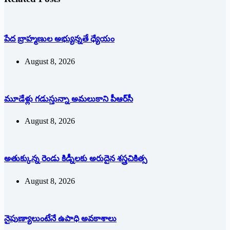
పేద బ్రాహ్మణుల అభ్యున్నతే ధ్యేయం
August 8, 2026
మూడేళ్లు గ‌డుస్తున్నా అమ‌లుకాని పీఆర్‌సీ
August 8, 2026
అతుక్కున్న రెండు కిడ్నీలకు అరుదైన శస్త్రచికిత్స
August 8, 2026
నైపుణ్యాలుంటేనే ఉపాధి అవకాశాలు