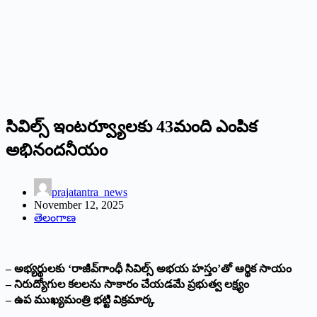
సివిల్స్‌ ఇంటర్వ్యూలకు 43మంది ఎంపిక
అభినందనీయం
prajatantra_news
November 12, 2025
తెలంగాణ
– అభ్యర్థులకు ‘రాజీవ్‌గాంధీ సివిల్స్‌ అభయ హస్తం’తో ఆర్థిక సాయం
– నిరుద్యోగుల కలలను సాకారం చేయడమే ప్రభుత్వ లక్ష్యం
– ఉప ముఖ్యమంత్రి భట్టి విక్రమార్క