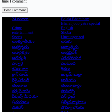
time I comment.
Post Comment
24 గంటలు
Balala Bharatham
Bharat jodo yatra special
Crime
English
entertainment
Shoba
Sports
Uncategorized
అంతర్జాతీయం
అరుగు
అవర్గీకృతం
ఆద్యాత్మికం
ఆధ్యాత్మికం
ఆంధ్రప్రదేశ్
ఆరోగ్య శ్రీ
ఎడిటోరియల్
ఎన్నారై
ఎలమంద
కవితా శాల
క్రీడలు
క్లాస్ రూమ్
ఖుల్లమ్ ఖుల్లా
గెస్ట్ ఎడిటర్
జాతీయం
తెలంగాణ
తెలంగాణార్థం
దక్కన్.కామ్
పాలిటిక్స్
పీపుల్స్ ‌మీడియా
పెన్ డ్రైవ్
ప్రచురణలు
ప్రత్యేక వ్యాసాలు
బిజినెస్
బొమ్మా బొరుసు