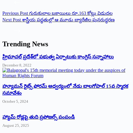
Previous
Post
గురుకులాల బకాయిలు రూ.163 కోట్లు విడుదల
Next
Post
శాస్త్రీయ పద్ధతుల్లో ఆ మూడు బ్యారేజీల పునరుద్ధరణ
Trending News
‌హ్రిమాచల్‌ ‌ప్రదేశ్‌లో పభుత్వ ఏర్పాటుకు కాంగ్రెస్‌ ‌సన్నాహాలు
December 8, 2022
హ్యూమన్‌ రైట్స్‌ ఫోరమ్‌ ఆధ్వర్యంలో నేడు బాలగోపాల్‌ 15వ స్మారక
సమావేశం
October 5, 2024
హ్యామ్‌ రోడ్లపై తుది ప్రపోజల్స్‌ పంపండి
August 25, 2025