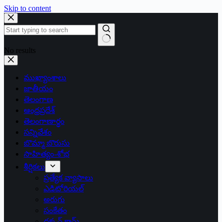
Skip to content
No results
ముఖ్యాంశాలు
జాతీయం
తెలంగాణ
ఆంధ్రప్రదేశ్
తెలంగాణార్థం
సన్నివేశం
బొమ్మా బొరుసు
సాహిత్యం-శోభ
శీర్షికలు
ప్రత్యేక వ్యాసాలు
ఎడిటోరియల్
అరుగు
సంకేతం
దక్కన్.కామ్