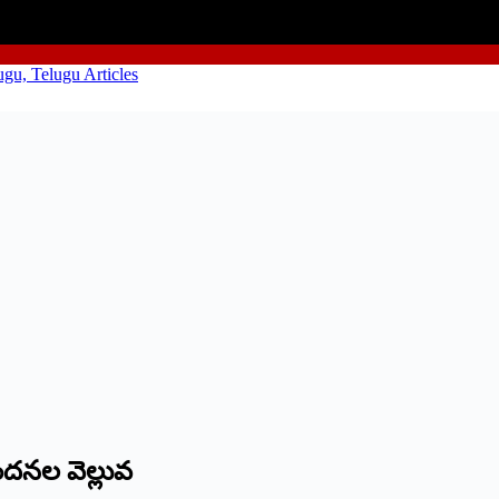
ందనల వెల్లువ