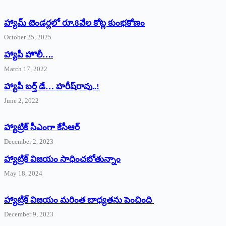
హ్యామ్‌ ‌టెండర్లలో రూ.8వేల కోట్ల కుంభకోణం
October 25, 2025
హ్యాపీ హొలీ….
March 17, 2022
హ్యాపీ బర్త్ ‌డే… హరీష్‌రావు..!
June 2, 2022
హ్యాట్రిక్‌ ‌సీఎంగా కేసీఆర్‌
December 2, 2023
హ్యాట్రిక్‌ విజయం సాధించబోతున్నాం
May 18, 2024
హ్యాట్రిక్ విజయం మరింత బాధ్యతను పెంచింది
December 9, 2023