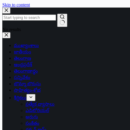
Skip to content
No results
ముఖ్యాంశాలు
జాతీయం
తెలంగాణ
ఆంధ్రప్రదేశ్
తెలంగాణార్థం
సన్నివేశం
బొమ్మా బొరుసు
సాహిత్యం-శోభ
శీర్షికలు
ప్రత్యేక వ్యాసాలు
ఎడిటోరియల్
అరుగు
సంకేతం
దక్కన్.కామ్