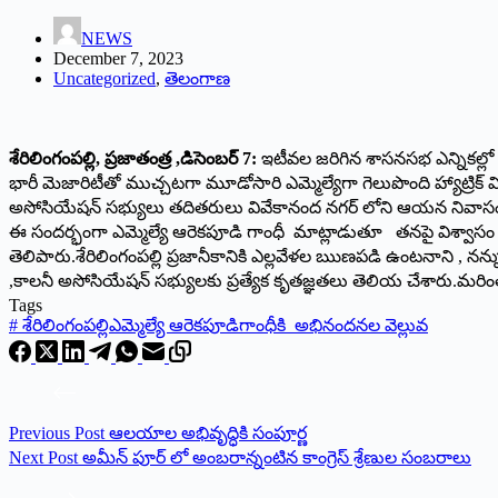
NEWS
December 7, 2023
Uncategorized
,
తెలంగాణ
శేరిలింగంపల్లి, ప్రజాతంత్ర ,డిసెంబర్ 7:
ఇటీవల జరిగిన శాసనసభ ఎన్నికల్లో 
భారీ మెజారిటీతో ముచ్చటగా మూడోసారి ఎమ్మెల్యేగా గెలుపొంది హ్యాట్రి
అసోసియేషన్ సభ్యులు తదితరులు వివేకానంద నగర్ లోని ఆయన నివాసంలో
ఈ సందర్భంగా ఎమ్మెల్యే ఆరెకపూడి గాంధీ మాట్లాడుతూ తనపై విశ్వాసం ఉ
తెలిపారు.శేరిలింగంపల్లి ప్రజానీకానికి ఎల్లవేళల ఋణపడి ఉంటనాని , నన్న
,కాలనీ అసోసియేషన్ సభ్యులకు ప్రత్యేక కృతజ్ఞతలు తెలియ చేశారు.మరింత భా
Tags
#
శేరిలింగంపల్లిఎమ్మెల్యే ఆరెకపూడిగాంధీకి అభినందనల వెల్లువ
Previous
Post
ఆలయాల అభివృద్ధికి సంపూర్ణ
Next
Post
అమీన్ పూర్ లో అంబరాన్నంటిన కాంగ్రెస్ శ్రేణుల సంబరాలు