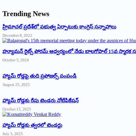
Trending News
‌హ్రిమాచల్‌ ‌ప్రదేశ్‌లో పభుత్వ ఏర్పాటుకు కాంగ్రెస్‌ ‌సన్నాహాలు
December 8, 2022
హ్యూమన్‌ రైట్స్‌ ఫోరమ్‌ ఆధ్వర్యంలో నేడు బాలగోపాల్‌ 15వ స్మారక
October 5, 2024
హ్యామ్‌ రోడ్లపై తుది ప్రపోజల్స్‌ పంపండి
August 25, 2025
హ్యామ్‌ రోడ్లకు రేపు టెండరు నోటిఫికేషన్‌
October 15, 2025
హ్యామ్‌ రోడ్లకు త్వరలో టెండర్లు
July 3, 2025