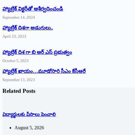
హ్యాట్రిక్‌ ‌విక్టరీతో ఆశీర్వదించండి
September 14, 2024
‌హ్యాట్రిక్‌ ‌దిశగా అడుగులు..
April 23, 2023
హ్యాట్రిక్ దిశ గా బి ఆర్ ఎస్ ప్రభుత్వం
October 5, 2023
హ్యాట్రిక్‌ ‌ఖాయం…మూడోసారి సీఎం కేసీఆరే
September 13, 2023
Related Posts
విద్యార్థులకు వీసాలు పెంచాలి
August 5, 2026