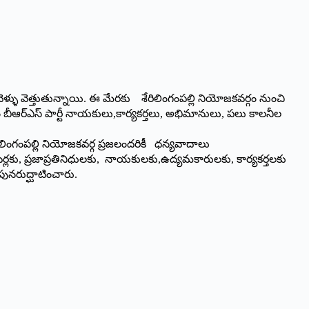
ళ్ళు వెత్తుతున్నాయి. ఈ మేరకు శేరిలింగంపల్లి నియోజకవర్గం నుంచి
రం బీఆర్ఎస్ పార్టీ నాయకులు,కార్యకర్తలు, అభిమానులు, పలు కాలనీల
లింగంపల్లి నియోజకవర్గ ప్రజలందరికీ ధన్యవాదాలు
ోరేటర్లకు, ప్రజాప్రతినిధులకు, నాయకులకు,ఉద్యమకారులకు, కార్యకర్తలకు
 పునరుద్ఘాటించారు.