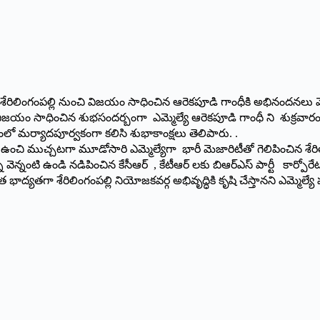
శేరిలింగంపల్లి నుంచి విజయం సాధించిన ఆరెకపూడి గాంధీకి అభినందనలు వె
క్ విజయం సాధించిన శుభసందర్బంగా ఎమ్మెల్యే ఆరెకపూడి గాంధీ ని శుక్రవా
 మర్యాదపూర్వకంగా కలిసి శుభాకాంక్షలు తెలిపారు. .
ంచి ముచ్చటగా మూడోసారి ఎమ్మెల్యేగా భారీ మెజారిటీతో గెలిపించిన శేరి
ు వెన్నంటి ఉండి నడిపించిన కేసీఆర్ , కేటీఆర్ లకు బిఆర్ఎస్ పార్టీ కార్ప
ద్యతగా శేరిలింగంపల్లి నియోజకవర్గ అభివృద్ధికి కృషి చేస్తానని ఎమ్మెల్యే