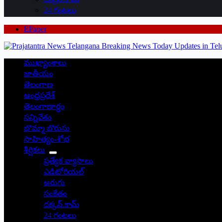
24 గంటలు
EPaper
ముఖ్యాంశాలు
జాతీయం
తెలంగాణ
ఆంధ్రప్రదేశ్
తెలంగాణార్థం
సన్నివేశం
బొమ్మా బొరుసు
సాహిత్యం-శోభ
శీర్షికలు
ప్రత్యేక వ్యాసాలు
ఎడిటోరియల్
అరుగు
సంకేతం
దక్కన్.కామ్
24 గంటలు