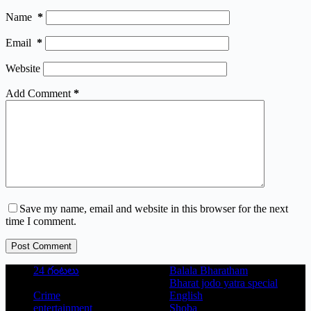
Name
*
Email
*
Website
Add Comment
*
Save my name, email and website in this browser for the next
time I comment.
Post Comment
24 గంటలు
Balala Bharatham
Bharat jodo yatra special
Crime
English
entertainment
Shoba