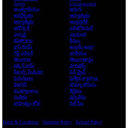
Sports
Uncategorized
అంతర్జాతీయం
అరుగు
అవర్గీకృతం
ఆద్యాత్మికం
ఆధ్యాత్మికం
ఆంధ్రప్రదేశ్
ఆరోగ్య శ్రీ
ఎడిటోరియల్
ఎన్నారై
ఎలమంద
కవితా శాల
క్రీడలు
క్లాస్ రూమ్
ఖుల్లమ్ ఖుల్లా
గెస్ట్ ఎడిటర్
జాతీయం
తెలంగాణ
తెలంగాణార్థం
దక్కన్.కామ్
పాలిటిక్స్
పీపుల్స్ ‌మీడియా
పెన్ డ్రైవ్
ప్రచురణలు
ప్రత్యేక వ్యాసాలు
బిజినెస్
బొమ్మా బొరుసు
ముఖ్యాంశాలు
శీర్షికలు
సంకేతం
సన్నివేశం
సాహిత్యం-శోభ
సిల్ సిల
Copyright © 2026 - Prajatantra
Terms & Conditions
Shipping Policy
Refund Policy