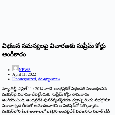
విభజన సమస్యలపై విచారణకు సుప్రీమ్‌ ‌కోర్టు
అంగీకారం
NEWS
April 11, 2022
Uncategorized
,
ముఖ్యాంశాలు
న్యూ దిల్లీ, ఏప్రిల్‌ 11 : 2014 ‌నాటి ఆంధప్రదేశ్‌ ‌విభజనకి సంబంధించిన
పిటిషన్‌పై విచారణ చేపట్టేందుకు సుప్రీమ్‌ ‌కోర్టు సోమవారం
అంగీకరించింది. ఆంధప్రదేశ్‌ ‌పునర్‌వ్యవస్థీకరణ చట్టాన్ని రెండు సభల్లోనూ
వివాదాస్పద తీరులో ఆమోదించారని ఆ పిటిషన్‌లో పేర్కొన్నారు.
పిటిషన్‌లోని కీలక అంశాలలో ఒకటైన ఆంధప్రదేశ్‌ ‌విభజనను సవాల్‌ ‌చేసే