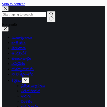
Skip to content
No results
ముఖ్యాంశాలు
జాతీయం
తెలంగాణ
ఆంధ్రప్రదేశ్
తెలంగాణార్థం
సన్నివేశం
బొమ్మా బొరుసు
సాహిత్యం-శోభ
శీర్షికలు
ప్రత్యేక వ్యాసాలు
ఎడిటోరియల్
అరుగు
సంకేతం
దక్కన్.కామ్