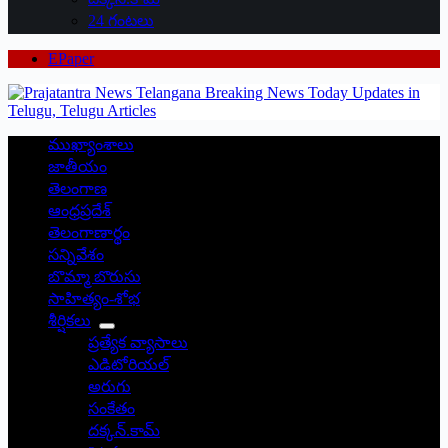
24 గంటలు
EPaper
ముఖ్యాంశాలు
జాతీయం
తెలంగాణ
ఆంధ్రప్రదేశ్
తెలంగాణార్థం
సన్నివేశం
బొమ్మా బొరుసు
సాహిత్యం-శోభ
శీర్షికలు
ప్రత్యేక వ్యాసాలు
ఎడిటోరియల్
అరుగు
సంకేతం
దక్కన్.కామ్