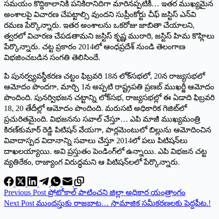
సమయం కొద్దికాలానికి పనికిరానిదిగా మారినప్పటికీ… ఇతర ముఖ్యమైన
అంశాలపై విచారణ చేపట్టాల్సి వుందని సుప్రీంకోర్టు చీఫ్‌ ‌జస్టిస్‌ ఎన్‌వి
రమణ పేర్కొన్నారు. ఇతర అంశాలను ఒకరోజు జాబితా చేయాలని,
త్వరలో విచారణ చేపడతామని జస్టిస్‌ ‌కృష్ణ మురారి, జస్టిస్‌ ‌హిమ కొహ్లిలు
పేర్కొన్నారు. చట్ట ప్రకారం 2014లో ఆంధప్రదేశ్‌ ‌నుండి తెలంగాణ
విభజించబడిన సంగతి తెలిసిందే.
పి పునర్వ్యవస్థీకరణ చట్టం ఫిబ్రవరి 18న లోక్‌సభలో, 20న రాజ్యసభలో
ఆమోదం పొందగా, మార్చి 1న అప్పటి రాష్ట్రపతి ప్రణబ్‌ ‌ముఖర్జీ ఆమోదం
పొందింది. పునర్విభజన చట్టాన్ని లోక్‌సభ, రాజ్యసభల్లో ఈ ఏడాది ఫిబ్రవరి
18, 20 తేదీల్లో ఆమోదం పొందింది. మరుసటి అధికారిక గెజిట్‌లో
ప్రచురితమైంది. విభజనను సవాల్‌ ‌చేస్తూ… ఎపి మాజీ ముఖ్యమంత్రి
కిరణ్‌కుమార్‌ ‌రెడ్డి పిటిషన్‌ ‌వేయగా, పార్లమెంటులో బిల్లును ఆమోదించిన
వివాదాస్పద విదానాన్ని సవాలు చేస్తూ 2014లో పలు పిటిషన్‌లు
దాఖలయ్యాయి. అవి ప్రస్తుతం పెండింగ్‌లో ఉన్నాయి. ఎపి విభజన చట్ట
వ్యతిరేకం, రాజ్యాంగ విరుద్ధమని ఆ పిటిషన్‌లలో పేర్కొన్నారు.
Previous
Post
‌ప్రోటోకాల్‌ ‌పాటించని జిల్లా అధికార యంత్రాంగం
Next
Post
ముందస్తుకు రాజబాట… సామాజిక సమీకరణలకు పెద్దపీట.!