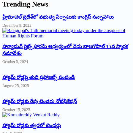
Trending News
‌హ్రిమాచల్‌ ‌ప్రదేశ్‌లో పభుత్వ ఏర్పాటుకు కాంగ్రెస్‌ ‌సన్నాహాలు
December 8, 2022
హ్యూమన్‌ రైట్స్‌ ఫోరమ్‌ ఆధ్వర్యంలో నేడు బాలగోపాల్‌ 15వ స్మారక
సమావేశం
October 5, 2024
హ్యామ్‌ రోడ్లపై తుది ప్రపోజల్స్‌ పంపండి
August 25, 2025
హ్యామ్‌ రోడ్లకు రేపు టెండరు నోటిఫికేషన్‌
October 15, 2025
హ్యామ్‌ రోడ్లకు త్వరలో టెండర్లు