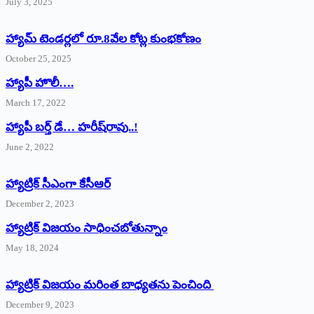
July 3, 2025
హ్యామ్‌ ‌టెండర్లలో రూ.8వేల కోట్ల కుంభకోణం
October 25, 2025
హ్యాపీ హొలీ….
March 17, 2022
హ్యాపీ బర్త్ ‌డే… హరీష్‌రావు..!
June 2, 2022
హ్యాట్రిక్‌ ‌సీఎంగా కేసీఆర్‌
December 2, 2023
హ్యాట్రిక్‌ విజయం సాధించబోతున్నాం
May 18, 2024
హ్యాట్రిక్ విజయం మరింత బాధ్యతను పెంచింది
December 9, 2023