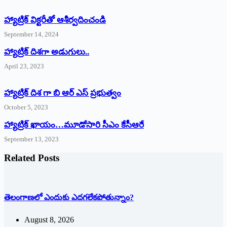
హ్యాట్రిక్‌ ‌విక్టరీతో ఆశీర్వదించండి
September 14, 2024
‌హ్యాట్రిక్‌ ‌దిశగా అడుగులు..
April 23, 2023
హ్యాట్రిక్ దిశ గా బి ఆర్ ఎస్ ప్రభుత్వం
October 5, 2023
హ్యాట్రిక్‌ ‌ఖాయం…మూడోసారి సీఎం కేసీఆరే
September 13, 2023
Related Posts
తెలంగాణలో ఎందుకు ఎదగలేకపోతున్నాం?
August 8, 2026