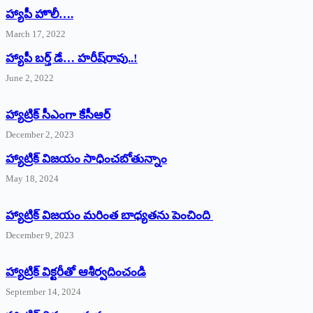
హ్యాపీ హొలీ….
March 17, 2022
హ్యాపీ బర్త్ ‌డే… హరీష్‌రావు..!
June 2, 2022
హ్యాట్రిక్‌ ‌సీఎంగా కేసీఆర్‌
December 2, 2023
హ్యాట్రిక్‌ విజయం సాధించబోతున్నాం
May 18, 2024
హ్యాట్రిక్ విజయం మరింత బాధ్యతను పెంచింది
December 9, 2023
హ్యాట్రిక్‌ ‌విక్టరీతో ఆశీర్వదించండి
September 14, 2024