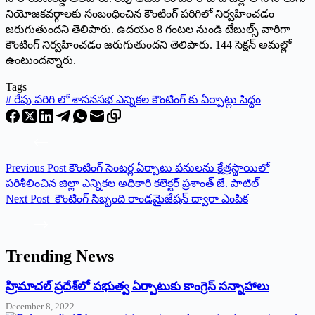
నియోజకవర్గాలకు సంబంధించిన కౌంటింగ్ పరిగిలో నిర్వహించడం
జరుగుతుందని తెలిపారు. ఉదయం 8 గంటల నుండి టేబుల్స్ వారిగా
కౌంటింగ్ నిర్వహించడం జరుగుతుందని తెలిపారు. 144 సెక్షన్ అమల్లో
ఉంటుందన్నారు.
Tags
#
రేపు పరిగి లో శాసనసభ ఎన్నికల కౌంటింగ్ కు ఏర్పాట్లు సిద్ధం
Previous
Post
కౌంటింగ్ సెంటర్ల ఏర్పాటు పనులను క్షేత్రస్థాయిలో
పరిశీలించిన జిల్లా ఎన్నికల అధికారి కలెక్టర్ ప్రశాంత్ జే. పాటిల్
Next
Post
కౌంటింగ్ సిబ్బంది రాండమైజేషన్ ద్వారా ఎంపిక
Trending News
‌హ్రిమాచల్‌ ‌ప్రదేశ్‌లో పభుత్వ ఏర్పాటుకు కాంగ్రెస్‌ ‌సన్నాహాలు
December 8, 2022