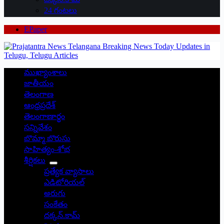
24 గంటలు
EPaper
ముఖ్యాంశాలు
జాతీయం
తెలంగాణ
ఆంధ్రప్రదేశ్
తెలంగాణార్థం
సన్నివేశం
బొమ్మా బొరుసు
సాహిత్యం-శోభ
శీర్షికలు
ప్రత్యేక వ్యాసాలు
ఎడిటోరియల్
అరుగు
సంకేతం
దక్కన్.కామ్