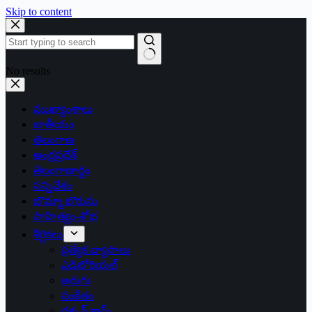
Skip to content
No results
ముఖ్యాంశాలు
జాతీయం
తెలంగాణ
ఆంధ్రప్రదేశ్
తెలంగాణార్థం
సన్నివేశం
బొమ్మా బొరుసు
సాహిత్యం-శోభ
శీర్షికలు
ప్రత్యేక వ్యాసాలు
ఎడిటోరియల్
అరుగు
సంకేతం
దక్కన్.కామ్