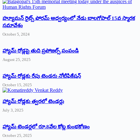
హ్యూమన్‌ రైట్స్‌ ఫోరమ్‌ ఆధ్వర్యంలో నేడు బాలగోపాల్‌ 15వ స్మారక
సమావేశం
October 5, 2024
హ్యామ్‌ రోడ్లపై తుది ప్రపోజల్స్‌ పంపండి
August 25, 2025
హ్యామ్‌ రోడ్లకు రేపు టెండరు నోటిఫికేషన్‌
October 15, 2025
హ్యామ్‌ రోడ్లకు త్వరలో టెండర్లు
July 3, 2025
హ్యామ్‌ ‌టెండర్లలో రూ.8వేల కోట్ల కుంభకోణం
October 25, 2025