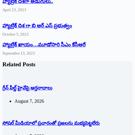
‌హ్యాట్రిక్‌ ‌దిశగా అడుగులు..
April 23, 2023
హ్యాట్రిక్ దిశ గా బి ఆర్ ఎస్ ప్రభుత్వం
October 5, 2023
హ్యాట్రిక్‌ ‌ఖాయం…మూడోసారి సీఎం కేసీఆరే
September 13, 2023
Related Posts
గ్రీన్ ఫీల్డ్ హైవేపై ఆర్తనాదాలు
August 7, 2026
సోషల్‌ ‌మీడియాలో ప్రచారంతో ప్రజలను మభ్యపెట్టలేరు