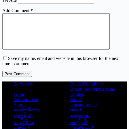
Website
Add Comment
*
Save my name, email and website in this browser for the next
time I comment.
Post Comment
24 గంటలు
Balala Bharatham
Bharat jodo yatra special
Crime
English
entertainment
Shoba
Sports
Uncategorized
అంతర్జాతీయం
అరుగు
అవర్గీకృతం
ఆద్యాత్మికం
ఆధ్యాత్మికం
ఆంధ్రప్రదేశ్
ఆరోగ్య శ్రీ
ఎడిటోరియల్