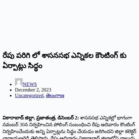
రేపు పరిగి లో శాసనసభ ఎన్నికల కౌంటింగ్ కు
ఏర్పాట్లు సిద్ధం
NEWS
December 2, 2023
Uncategorized
,
తెలంగాణ
వికారాబాద్ జిల్లా, ప్రజాతంత్ర, డిసెంబర్ 2:
శాసనసభ ఎన్నికల్లో భాగంగా
నవంబర్ 30న నిర్వహించిన పోలింగ్ సంబంధించి రేపు ఆదివారం కౌంటింగ్
నిర్వహించేందుకు అన్ని ఏర్పాట్లను సిద్ధం చేయడం జరిగిందని జిల్లా కలెక్టర్
నారాయణరెడ్డి తెలిపారు. రేపు ఆదివారం వికారాబాద్ జిల్లాలోని నాలుగు