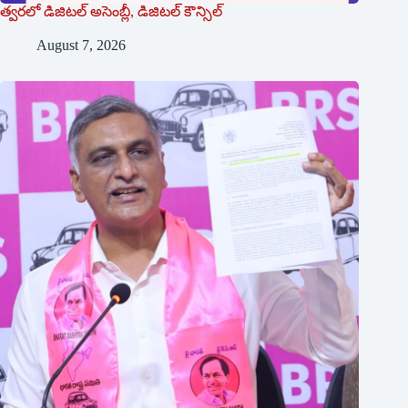
త్వరలో డిజిటల్ అసెంబ్లీ, డిజిటల్ కౌన్సిల్
August 7, 2026