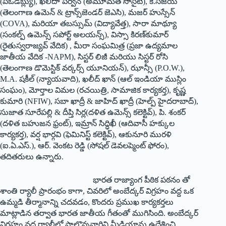
(పిఒడబ్ల్యు), ఖలీదా పర్వీన్ (అమూమత్ సొసైటీ), కె.సజయ
(తెలంగాణ ఉమెన్ & ట్రాన్స్‌జెండర్ జెఎసి), మజర్ హుస్సేన్
(COVA), మరియా తబస్సుమ్ (విద్యావేత్త), సారా మాథ్యూ
(సంకల్ప్ ఉమెన్స్ సపోర్ట్ అలయన్స్), విస్సా కిరణ్‌కుమార్
(రైతుస్వరాజ్యవ్ వేదిక) , మీరా సంఘమిత్ర (ప్రజా ఉద్యమాల
జాతీయ వేదిక -NAPM), సిస్టర్ లిజీ మరియు సిస్టర్ రోసి
(తెలంగాణ డొమెస్టిక్ వర్కర్స్ యూనియన్), ఝాన్సీ (P.O.W.),
M.A. షకీల్ (న్యాయవాది), ఖలీద్ ఖాన్ (ఆల్ ఇండియా ముస్లిం
సంఘం), మోర్తాల విమల (రచయిత్రి, సామాజిక కార్యకర్త), కృష్ణ
కుమారి (NFIW), సబా ఖాద్రీ & జాహిద్ ఖాద్రీ (హెల్ప్ హైదరాబాద్),
సుజాత సూరేపల్లి & దీప్తి సిర్ల(దళిత ఉమెన్స్ కలెక్టివ్), పి. శంకర్
(దళిత బహుజన ఫ్రంట్), ఇమ్రాన్ సిద్ధిఖీ (ఆదివాసీ హక్కుల
కార్యకర్త), వర్ష భార్గవి (ఫెమినిస్ట్ కలెక్టివ్), ఆకునూరి మురళి
(ఐ.ఏ.ఎస్.), ఆర్. వెంకట రెడ్డి (సోషల్ డెవలప్మెంట్ ఫోరం),
తదితరులు ఉన్నారు.
భారత రాజ్యాంగ పీఠిక పఠనం తో
శాంతి ర్యాలీ ప్రారంభం కాగా, చివరిలో అంబేద్కర్ విగ్రహం వద్ద ఒక
ఉమ్మడి తీర్మానాన్ని చదవడం, కొందరు ప్రముఖ కార్యకర్తలు
మాట్లాడిన తర్వాత భారత జాతీయ గీతంతో ముగిసింది. అంబేద్కర్
విగ్రహం వద్ద ర్యాలీలో పాల్గొన్నవారిని మీడియాను ఉద్దేశించి