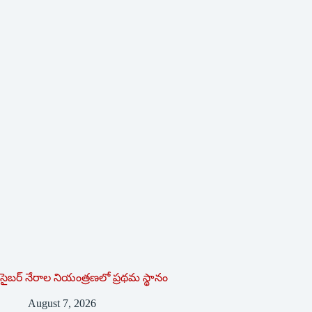
సైబర్ నేరాల నియంత్రణలో ప్రథమ స్థానం
August 7, 2026