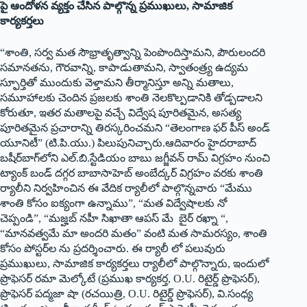
పై ఆందోళన వ్యక్తం చేసిన పాల్గొన్న ప్రముఖులు, సామాజిక
కార్యకర్తలు
“శాంతి, సర్వ మత సౌభ్రాతృత్వాన్ని పెంపొందిస్తామని, పౌరులందరి
సమానతను, గౌరవాన్ని, కాపాడుతామని, స్వాతంత్ర్య ఉద్యమ
స్ఫూర్తితో ముందుకు వెళ్తామని తీర్మానిస్తూ అన్ని మతాలు,
సమూహాలకు చెందిన ప్రజలకు శాంతి నెలకొల్పడానికి తోడ్పడాలని
కోరుతూ, ఇతర మతాలపై వచ్చే విద్వేష పూరితమైన, అసత్య
పూరితమైన ప్రచారాన్ని తిరస్కరించమని “తెలంగాణ ఫర్ పీస్ అండ్
యూనిటీ” (టి.పి.యు.) పిలుపునిచ్చారు.ఆదివారం హైదరాబాద్
బషీర్‌బాగ్‌లోని ఎల్.బి.స్టేడియం బాబు జగ్జీవన్ రామ్ విగ్రహం నుంచి
ట్యాంక్ బండ్ దగ్గర బాబాసాహెబ్ అంబేద్కర్ విగ్రహం వరకు శాంతి
ర్యాలీని నిర్వహించిన ఈ వేదిక ర్యాలీలో పాల్గొన్నవారు “మేము
శాంతి కోసం ఐక్యంగా ఉన్నాము”, “మత విద్వేషాలకు నో
చెప్పండి”, “మజ్హబ్ నహీ సిఖాతా ఆపస్ మే బైర్ రఖ్నా “,
“మానవత్వమే మా అందరి మతం” వంటి మత సామరస్యం, శాంతి
కోసం పోస్టర్‌ల ను ప్రదర్శించారు. ఈ ర్యాలీ లో పలువురు
ప్రముఖులు, సామాజిక కార్యకర్తలు ర్యాలీలో పాల్గొన్నారు, ఇందులో
ప్రొఫెసర్ రమా మెల్కోటే (ప్రముఖ కార్యకర్త, O.U. రిటైర్డ్ ప్రొఫెసర్),
ప్రొఫెసర్ పద్మజా షా (రచయిత్రి, O.U. రిటైర్డ్ ప్రొఫెసర్), వి.సంధ్య