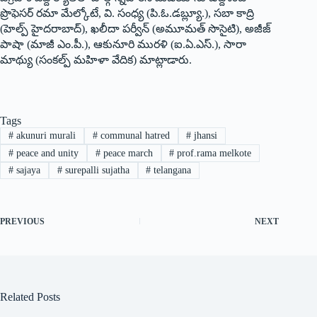
ప్రొఫెసర్ రమా మేల్కోటే, వి. సంధ్య (పి.ఓ.డబ్ల్యూ.), సబా కాద్రి
(హెల్ప్ హైదరాబాద్), ఖలీదా పర్వీన్ (అమూమత్ సొసైటి), అజీజ్
పాషా (మాజీ ఎం.పీ.), ఆకునూరి మురళి (ఐ.ఏ.ఎస్.), సారా
మాథ్యు (సంకల్ప్ మహిళా వేదిక) మాట్లాడారు.
Tags
#
akunuri murali
#
communal hatred
#
jhansi
#
peace and unity
#
peace march
#
prof.rama melkote
#
sajaya
#
surepalli sujatha
#
telangana
PREVIOUS
NEXT
Related Posts