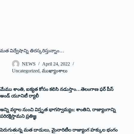
మత విద్వేషాన్ని తిరస్కరిస్తున్నాం…
NEWS
April 24, 2022
Uncategorized
,
ముఖ్యాంశాలు
మేము శాంతి, ఐక్యత కోసం కలిసి నడుస్తాం…తెలంగాణ ఫర్ పీస్
అండ్ యూనిటీ ర్యాలీ
అన్ని వర్గాల నుంచి విస్తృత భాగస్వామ్యం; శాంతిని, రాజ్యాంగాన్ని
పరిరక్షిస్తామని ప్రతిజ్ఞ
పెరుగుతున్న మత దాడులు, మైనారిటీల రాజ్యాంగ హక్కుల భంగం