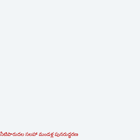
నీటిపారుదల సలహా మండళ్ల పునరుద్ధరణ