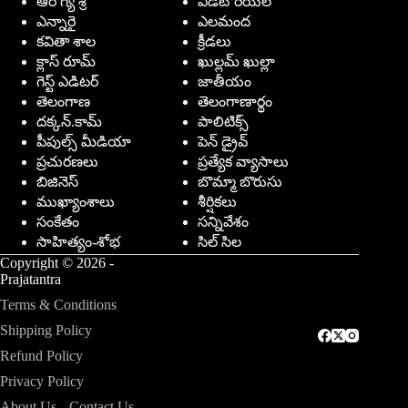
ఆరోగ్య శ్రీ
ఎడిటోరియల్
ఎన్నారై
ఎలమంద
కవితా శాల
క్రీడలు
క్లాస్ రూమ్
ఖుల్లమ్ ఖుల్లా
గెస్ట్ ఎడిటర్
జాతీయం
తెలంగాణ
తెలంగాణార్థం
దక్కన్.కామ్
పాలిటిక్స్
పీపుల్స్ ‌మీడియా
పెన్ డ్రైవ్
ప్రచురణలు
ప్రత్యేక వ్యాసాలు
బిజినెస్
బొమ్మా బొరుసు
ముఖ్యాంశాలు
శీర్షికలు
సంకేతం
సన్నివేశం
సాహిత్యం-శోభ
సిల్ సిల
Copyright © 2026 -
Prajatantra
Terms & Conditions
Shipping Policy
Refund Policy
Privacy Policy
About Us
Contact Us