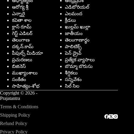
ఆధ్యాత్మికం
ఆంధ్రప్రదేశ్
ఆరోగ్య శ్రీ
ఎడిటోరియల్
ఎన్నారై
ఎలమంద
కవితా శాల
క్రీడలు
క్లాస్ రూమ్
ఖుల్లమ్ ఖుల్లా
గెస్ట్ ఎడిటర్
జాతీయం
తెలంగాణ
తెలంగాణార్థం
దక్కన్.కామ్
పాలిటిక్స్
పీపుల్స్ ‌మీడియా
పెన్ డ్రైవ్
ప్రచురణలు
ప్రత్యేక వ్యాసాలు
బిజినెస్
బొమ్మా బొరుసు
ముఖ్యాంశాలు
శీర్షికలు
సంకేతం
సన్నివేశం
సాహిత్యం-శోభ
సిల్ సిల
Copyright © 2026 -
Prajatantra
Terms & Conditions
Shipping Policy
Refund Policy
Privacy Policy