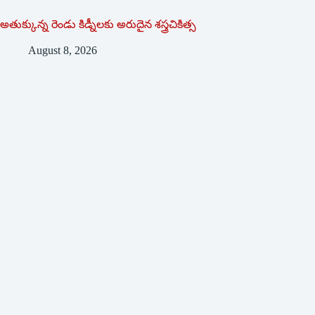
అతుక్కున్న రెండు కిడ్నీలకు అరుదైన శస్త్రచికిత్స
August 8, 2026