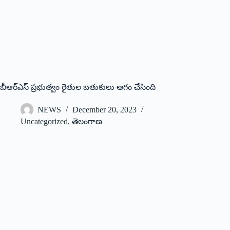
బీఆర్ఎస్ ప్రభుత్వం రైతుల బతుకులు ఆగం చేసింది
NEWS
December 20, 2023
Uncategorized
,
తెలంగాణ