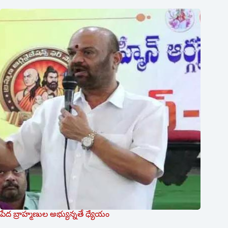
పేద బ్రాహ్మణుల అభ్యున్నతే ధ్యేయం