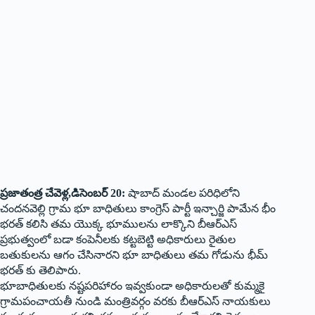
ప్రజాతంత్ర చేవెళ్ల,డిసెంబర్ 20:
షాబాద్ మండల పరిధిలోని
చందనవెల్లి గ్రామ భూ బాధితులు కాంగ్రెస్ పార్టీ ఇన్చార్జి పామేన భీం
భరత్ కలిసి తమ యొక్క భూములను లాక్కొని బీఆర్ఎస్
ప్రభుత్వంలో బడా కంపెనీలకు కట్టబెట్టి అధికారులు రైతుల
బతుకులను ఆగం చేసినారని భూ బాధితులు తమ గోడును భీమ్
భరత్ కు తెలిపారు.
భూబాధితులకు నష్టపరిహారం ఇవ్వకుండా అధికారులతో కుమ్మకై
గ్రామపంచాయతీ నుండి మంత్రివర్గం వరకు బీఆర్ఎస్ నాయకులు