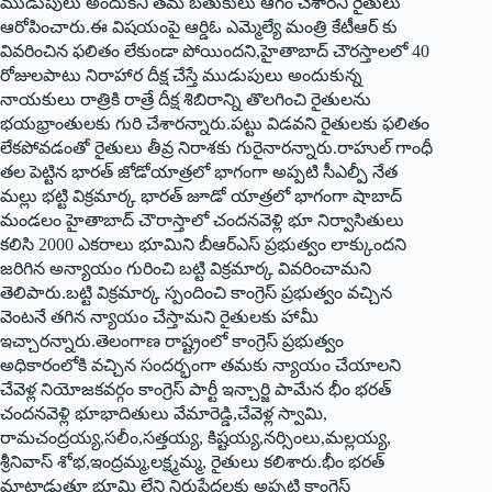
ముడుపులు అందుకని తమ బతుకులు ఆగం చేశారని రైతులు
ఆరోపించారు.ఈ విషయంపై ఆర్డిఓ ఎమ్మెల్యే మంత్రి కేటీఆర్ కు
వివరించిన ఫలితం లేకుండా పోయిందని,హైతాబాద్ చౌరస్తాలలో 40
రోజులపాటు నిరాహార దీక్ష చేస్తే ముడుపులు అందుకున్న
నాయకులు రాత్రికి రాత్రే దీక్ష శిబిరాన్ని తొలగించి రైతులను
భయభ్రాంతులకు గురి చేశారన్నారు.పట్టు విడవని రైతులకు ఫలితం
లేకపోవడంతో రైతులు తీవ్ర నిరాశకు గురైనారన్నారు.రాహుల్ గాంధీ
తల పెట్టిన భారత్ జోడోయాత్రలో భాగంగా అప్పటి సీఎల్పీ నేత
మల్లు భట్టి విక్రమార్క భారత్ జూడో యాత్రలో భాగంగా షాబాద్
మండలం హైతాబాద్ చౌరాస్తాలో చందనవెళ్లి భూ నిర్వాసితులు
కలిసి 2000 ఎకరాలు భూమిని బీఆర్ఎస్ ప్రభుత్వం లాక్కుందని
జరిగిన అన్యాయం గురించి బట్టి విక్రమార్క వివరించామని
తెలిపారు.బట్టి విక్రమార్క స్పందించి కాంగ్రెస్ ప్రభుత్వం వచ్చిన
వెంటనే తగిన న్యాయం చేస్తామని రైతులకు హామీ
ఇచ్చారన్నారు.తెలంగాణ రాష్ట్రంలో కాంగ్రెస్ ప్రభుత్వం
అధికారంలోకి వచ్చిన సందర్భంగా తమకు న్యాయం చేయాలని
చేవెళ్ల నియోజకవర్గం కాంగ్రెస్ పార్టీ ఇన్చార్జి పామేన భీం భరత్
చందనవెళ్లి భూభాదితులు వేమారెడ్డి,చేవెళ్ల స్వామి,
రామచంద్రయ్య,సలీం,సత్తయ్య, కిష్టయ్య,నర్సింలు,మల్లయ్య,
శ్రీనివాస్ శోభ,ఇంద్రమ్మ,లక్ష్మమ్మ, రైతులు కలిశారు.భీం భరత్
మాట్లాడుతూ భూమి లేని నిరుపేదలకు అప్పటి కాంగ్రెస్