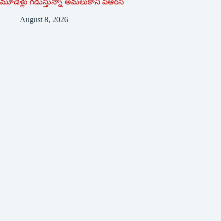
మూడేళ్లు గ‌డుస్తున్నా అమ‌లుకాని పీఆర్‌సీ
August 8, 2026