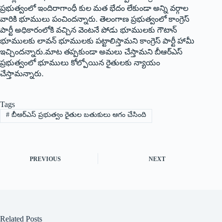
ప్రభుత్వంలో ఇందిరాగాంధీ కుల మత భేదం లేకుండా అన్ని వర్గాల
వారికి భూములు పంచిందన్నారు. తెలంగాణ ప్రభుత్వంలో కాంగ్రెస్
పార్టీ అధికారంలోకి వచ్చిన వెంటనే పోడు భూములకు గౌటాన్
భూములకు లావన్ భూములకు పట్టాలిస్తామని కాంగ్రెస్ పార్టీ హామీ
ఇచ్చిందన్నారు.మాట తప్పకుండా అమలు చేస్తామని బీఆర్ఎస్
ప్రభుత్వంలో భూములు కోల్పోయిన రైతులకు న్యాయం
చేస్తామన్నారు.
Tags
#
బీఆర్ఎస్ ప్రభుత్వం రైతుల బతుకులు ఆగం చేసింది
PREVIOUS
NEXT
Related Posts