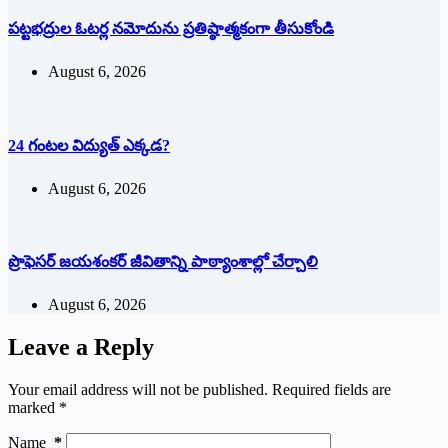
పట్టభద్రుల ఓటర్ల నమోదును ప్రతిష్ఠాత్మకంగా తీసుకోండి
August 6, 2026
24 గంటల విద్యుత్ ఎక్కడ?
August 6, 2026
ప్రొఫెసర్ జయశంకర్ జీవితాన్ని పాఠ్యాంశాల్లో చేర్చాలి
August 6, 2026
Leave a Reply
Your email address will not be published.
Required fields are
marked
*
Name
*