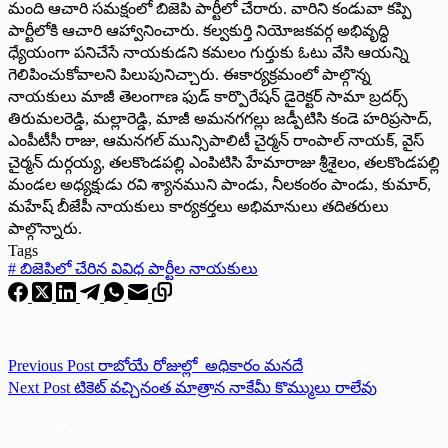
మంది ఆచారి సమక్షంలో బిజెపి పార్టీలో చేరారు. వారిని కండువా కప్పి
పార్టీలోకి ఆచారి ఆహ్వానించారు. కల్వకుర్తి నియోజకవర్గ అభివృద్ధి
ధ్యేయంగా పనిచేసే నాయకుడని కమలం గుర్తుకు ఓటు వేసి ఆయన్ని
గెలిపించుకోవాలని పిలుపునిచ్చారు. ఈకార్యక్రమంలో పాల్గొన్న
నాయకులు మాజీ తెలంగాణ ఫుడ్ కార్పొరేషన్ డైరెక్టర్ సామా బ్రదర్స్
తిరుమలరెడ్డి, మల్లారెడ్డి, మాజీ అమనగగల్లు జడ్పీటిసి కండె హరిప్రసాద్,
ఎంపీటీసీ రాజు, ఆమనగల్ మున్సిపాలిటీ చైర్మన్ రాంపాల్ నాయక్, వైస్
చైర్మన్ దుర్గయ్య, తలకొండపల్లి ఎంపిటిసి హేమారాజు శ్రీశైలం, తలకొండపల్లి
మండల అధ్యక్షుడు రవి శ్యానముని పాండు, నీలకంఠం పాండు, కుమార్,
మహేష్ బీజేపీ నాయకులు కార్యకర్తలు అభిమానులు తదితరులు
పాల్గొన్నారు.
Tags
#
బిజెపిలో చేరిన వివిధ పార్టీల నాయకులు
Previous
Post
రాబోయే రోజుల్లో అధికారం మనదే
Next
Post
టికెట్ వచ్చినంత మాత్రాన నాకేమీ కొమ్ములు రాలేవు