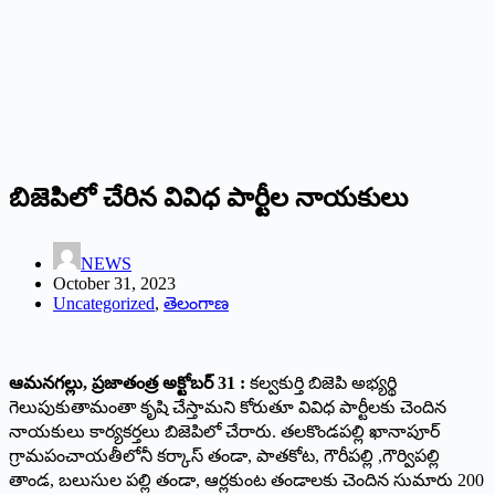
బిజెపిలో చేరిన వివిధ పార్టీల నాయకులు
NEWS
October 31, 2023
Uncategorized
,
తెలంగాణ
ఆమనగల్లు, ప్రజాతంత్ర అక్టోబర్ 31 :
కల్వకుర్తి బిజెపి అభ్యర్థి
గెలుపుకుతామంతా కృషి చేస్తామని కోరుతూ వివిధ పార్టీలకు చెందిన
నాయకులు కార్యకర్తలు బిజెపిలో చేరారు. తలకొండపల్లి ఖానాపూర్
గ్రామపంచాయతీలోనీ కర్కాస్ తండా, పాతకోట, గౌరీపల్లి ,గౌర్విపల్లి
తాండ, బలుసుల పల్లి తండా, ఆర్లకుంట తండాలకు చెందిన సుమారు 200