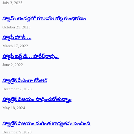
July 3, 2025
హ్యామ్‌ ‌టెండర్లలో రూ.8వేల కోట్ల కుంభకోణం
October 25, 2025
హ్యాపీ హొలీ….
March 17, 2022
హ్యాపీ బర్త్ ‌డే… హరీష్‌రావు..!
June 2, 2022
హ్యాట్రిక్‌ ‌సీఎంగా కేసీఆర్‌
December 2, 2023
హ్యాట్రిక్‌ విజయం సాధించబోతున్నాం
May 18, 2024
హ్యాట్రిక్ విజయం మరింత బాధ్యతను పెంచింది
December 9, 2023