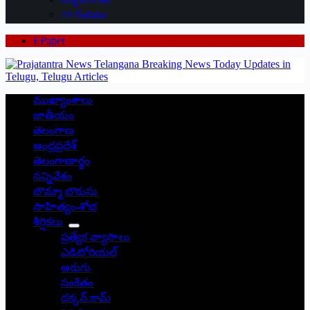
24 గంటలు
EPaper
ముఖ్యాంశాలు
జాతీయం
తెలంగాణ
ఆంధ్రప్రదేశ్
తెలంగాణార్థం
సన్నివేశం
బొమ్మా బొరుసు
సాహిత్యం-శోభ
శీర్షికలు
ప్రత్యేక వ్యాసాలు
ఎడిటోరియల్
అరుగు
సంకేతం
దక్కన్.కామ్