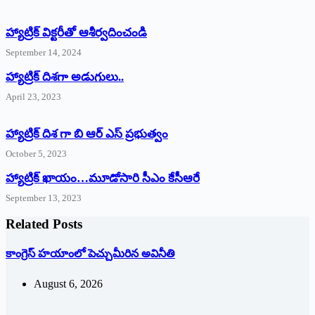
హ్యాట్రిక్‌ ‌విక్టరీతో ఆశీర్వదించండి
September 14, 2024
‌హ్యాట్రిక్‌ ‌దిశగా అడుగులు..
April 23, 2023
హ్యాట్రిక్ దిశ గా బి ఆర్ ఎస్ ప్రభుత్వం
October 5, 2023
హ్యాట్రిక్‌ ‌ఖాయం…మూడోసారి సీఎం కేసీఆరే
September 13, 2023
Related Posts
కాంగ్రెస్ హయాంలో పెచ్చుమీరిన అవినీతి
August 6, 2026