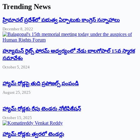
Trending News
‌హ్రిమాచల్‌ ‌ప్రదేశ్‌లో పభుత్వ ఏర్పాటుకు కాంగ్రెస్‌ ‌సన్నాహాలు
December 8, 2022
హ్యూమన్‌ రైట్స్‌ ఫోరమ్‌ ఆధ్వర్యంలో నేడు బాలగోపాల్‌ 15వ స్మారక
సమావేశం
October 5, 2024
హ్యామ్‌ రోడ్లపై తుది ప్రపోజల్స్‌ పంపండి
August 25, 2025
హ్యామ్‌ రోడ్లకు రేపు టెండరు నోటిఫికేషన్‌
October 15, 2025
హ్యామ్‌ రోడ్లకు త్వరలో టెండర్లు