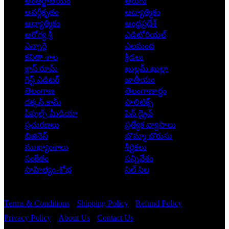
అంతర్జాతీయం
అరుగు
అవర్గీకృతం
ఆద్యాత్మికం
ఆధ్యాత్మికం
ఆంధ్రప్రదేశ్
ఆరోగ్య శ్రీ
ఎడిటోరియల్
ఎన్నారై
ఎలమంద
కవితా శాల
క్రీడలు
క్లాస్ రూమ్
ఖుల్లమ్ ఖుల్లా
గెస్ట్ ఎడిటర్
జాతీయం
తెలంగాణ
తెలంగాణార్థం
దక్కన్.కామ్
పాలిటిక్స్
పీపుల్స్ ‌మీడియా
పెన్ డ్రైవ్
ప్రచురణలు
ప్రత్యేక వ్యాసాలు
బిజినెస్
బొమ్మా బొరుసు
ముఖ్యాంశాలు
శీర్షికలు
సంకేతం
సన్నివేశం
సాహిత్యం-శోభ
సిల్ సిల
Copyright © 2026 - Prajatantra
Terms & Conditions
Shipping Policy
Refund Policy
Privacy Policy
About Us
Contact Us