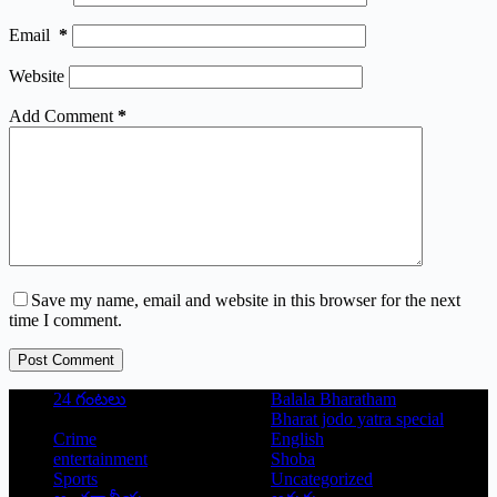
Email
*
Website
Add Comment
*
Save my name, email and website in this browser for the next
time I comment.
Post Comment
24 గంటలు
Balala Bharatham
Bharat jodo yatra special
Crime
English
entertainment
Shoba
Sports
Uncategorized