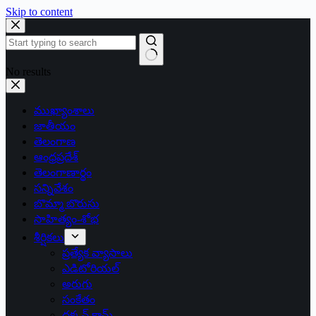
Skip to content
No results
ముఖ్యాంశాలు
జాతీయం
తెలంగాణ
ఆంధ్రప్రదేశ్
తెలంగాణార్థం
సన్నివేశం
బొమ్మా బొరుసు
సాహిత్యం-శోభ
శీర్షికలు
ప్రత్యేక వ్యాసాలు
ఎడిటోరియల్
అరుగు
సంకేతం
దక్కన్.కామ్