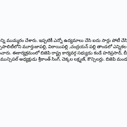
రాన్ని ముమ్మరం చేశారు. ఇప్పటికీ ఎన్నో ఉద్యమాలు చేసి ఐదు సార్లు పోటీ చే
న్సిపాలిటీలోని మూర్తుజాపల్లి, విఠాయిపల్లి ,చంద్రయన్ పల్లి తాండలో ఎన
ారు. ఈకార్యక్రమంలో బిజెపి రాష్ట్ర కార్యవర్గ సభ్యుడు కండే హరిప్రసాద్, బీ
మున్సిపల్ అధ్యక్షుడు శ్రీకాంత్ సింగ్, చెక్కల లక్ష్మణ్, కౌన్సిలర్లు. బిజ