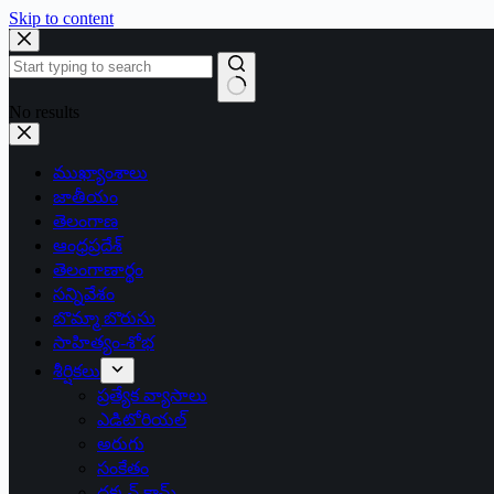
Skip to content
No results
ముఖ్యాంశాలు
జాతీయం
తెలంగాణ
ఆంధ్రప్రదేశ్
తెలంగాణార్థం
సన్నివేశం
బొమ్మా బొరుసు
సాహిత్యం-శోభ
శీర్షికలు
ప్రత్యేక వ్యాసాలు
ఎడిటోరియల్
అరుగు
సంకేతం
దక్కన్.కామ్