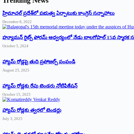
Trending News
‌హ్రిమాచల్‌ ‌ప్రదేశ్‌లో పభుత్వ ఏర్పాటుకు కాంగ్రెస్‌ ‌సన్నాహాలు
December 8, 2022
హ్యూమన్‌ రైట్స్‌ ఫోరమ్‌ ఆధ్వర్యంలో నేడు బాలగోపాల్‌ 15వ స్మారక
October 5, 2024
హ్యామ్‌ రోడ్లపై తుది ప్రపోజల్స్‌ పంపండి
August 25, 2025
హ్యామ్‌ రోడ్లకు రేపు టెండరు నోటిఫికేషన్‌
October 15, 2025
హ్యామ్‌ రోడ్లకు త్వరలో టెండర్లు
July 3, 2025