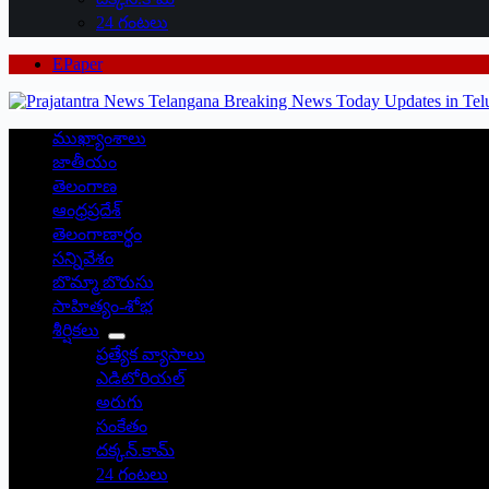
24 గంటలు
EPaper
ముఖ్యాంశాలు
జాతీయం
తెలంగాణ
ఆంధ్రప్రదేశ్
తెలంగాణార్థం
సన్నివేశం
బొమ్మా బొరుసు
సాహిత్యం-శోభ
శీర్షికలు
ప్రత్యేక వ్యాసాలు
ఎడిటోరియల్
అరుగు
సంకేతం
దక్కన్.కామ్
24 గంటలు