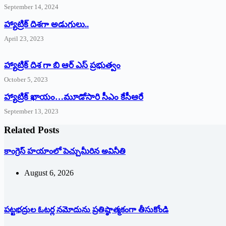
September 14, 2024
‌హ్యాట్రిక్‌ ‌దిశగా అడుగులు..
April 23, 2023
హ్యాట్రిక్ దిశ గా బి ఆర్ ఎస్ ప్రభుత్వం
October 5, 2023
హ్యాట్రిక్‌ ‌ఖాయం…మూడోసారి సీఎం కేసీఆరే
September 13, 2023
Related Posts
కాంగ్రెస్ హయాంలో పెచ్చుమీరిన అవినీతి
August 6, 2026
పట్టభద్రుల ఓటర్ల నమోదును ప్రతిష్ఠాత్మకంగా తీసుకోండి