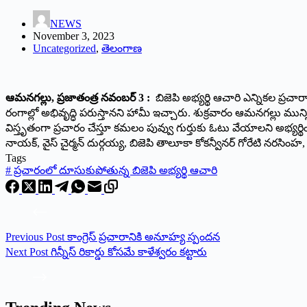
NEWS
November 3, 2023
Uncategorized
,
తెలంగాణ
ఆమనగల్లు, ప్రజాతంత్ర నవంబర్ 3 :
బిజెపి అభ్యర్థి ఆచారి ఎన్నికల ప్రచా
రంగాల్లో అభివృద్ధి పరుస్తానని హామీ ఇచ్చారు. శుక్రవారం ఆమనగల్లు ము
విస్తృతంగా ప్రచారం చేస్తూ కమలం పువ్వు గుర్తుకు ఓటు వేయాలని అభ్యర్థించ
నాయక్, వైస్ చైర్మన్ దుర్గయ్య, బిజెపి తాలూకా కోకన్వీనర్ గోరేటి నరసింహ, 
Tags
#
ప్రచారంలో దూసుకుపోతున్న బిజెపి అభ్యర్థి ఆచారి
Previous
Post
కాంగ్రెస్ ప్రచారానికి అనూహ్య స్పందన
Next
Post
గిన్నీస్ రికార్డు కోసమే కాళేశ్వరం కట్టారు