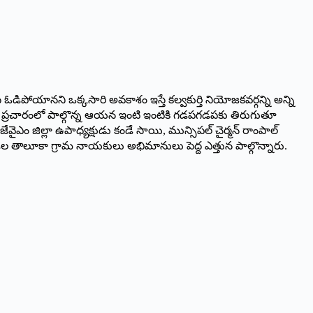
సి ఓడిపోయానని ఒక్కసారి అవకాశం ఇస్తే కల్వకుర్తి నియోజకవర్గన్ని అన్ని
్నికల ప్రచారంలో పాల్గొన్న ఆయన ఇంటి ఇంటికి గడపగడపకు తిరుగుతూ
జేవైఎం జిల్లా ఉపాధ్యక్షుడు కండే సాయి, మున్సిపల్ చైర్మన్ రాంపాల్
ెపి మండల తాలూకా గ్రామ నాయకులు అభిమానులు పెద్ద ఎత్తున పాల్గొన్నారు.