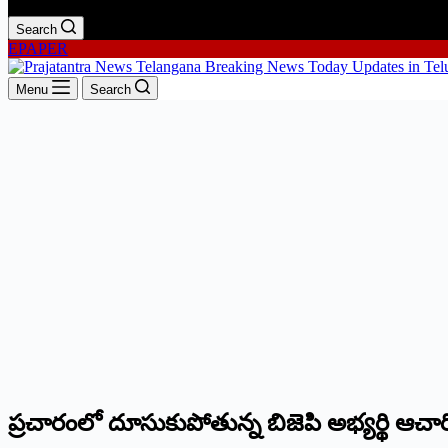
Search
EPAPER
Menu
Search
ప్రచారంలో దూసుకుపోతున్న బిజెపి అభ్యర్థి ఆచార