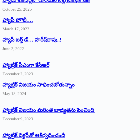
హ్యామ్‌ ‌టెండర్లలో రూ.8వేల కోట్ల కుంభకోణం
October 25, 2025
హ్యాపీ హొలీ….
March 17, 2022
హ్యాపీ బర్త్ ‌డే… హరీష్‌రావు..!
June 2, 2022
హ్యాట్రిక్‌ ‌సీఎంగా కేసీఆర్‌
December 2, 2023
హ్యాట్రిక్‌ విజయం సాధించబోతున్నాం
May 18, 2024
హ్యాట్రిక్ విజయం మరింత బాధ్యతను పెంచింది
December 9, 2023
హ్యాట్రిక్‌ ‌విక్టరీతో ఆశీర్వదించండి