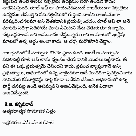
కట్టుబడి ఉంటే అసలు నక్సలైటు ఉద్యమం పెరిగి ఉండేది కాదని
నాకనిపిస్తుంది. రూల్‌ ఆఫ్‌ లా పాటించడమంటే రాజకీయంగా నక్సలైటు
ఉద్యమం లేవనెత్తిన సమస్యలేమిటో గుర్తించి వాటిని రాజకీయంగా
పరిష్కరించగలమా అని వెతకడానికి ప్రయత్నించడం. రూల్‌ ఆఫ్‌ లా అనే
మాటకు సరిగ్గా సరిపోయే మాట ఏమిటని నేను వెతుకుతూ ఉన్నాను.
చట్టబద్ధపాలన అని అనువాదం చేస్తున్నారు గాని ఆ మాటతో ఇంగ్లీషు
మాటలో ఉన్న అర్థం అంతా కాదు. ఆ చర్చ మరొకసారి చేద్దాం.
రాజ్యాంగంలోనే మార్పుకు కొంచెం స్థలం ఉంది. అం­తే ఆ మార్పును
వదిలిపెట్టి రూల్‌ ఆఫ్‌ లాను ధ్వంసం చేయడానికి మొ­దలుపెట్టినారు. ఈ
పని ఈ ఒక్క ప్రభుత్వమే చేసిందని కాదు. ప్రపంచ వ్యాప్తంగానే అన్ని
ప్రభుత్వాలు, అధికారంలో ఉన్న వాళ్లందరూ అదే మాదిరిగా ప్రవర్తించినారు.
సోవియట్‌ కమ్యూనిస్టు పార్టీ కూడా అదేపని చేసింది. అధికారంలో ఉన్న
పార్టీ తనపట్ల ఉండే అసమ్మతిని అణచివేస్తుంది. అనేక విధాలా
అణచివేస్తుంది.
–
కె
.
జి
.
కన్నబిరాన్
ఆత్మకథాత్మక సామాజిక చిత్రం
అక్షరీకరణ :ఎన్ .వేణుగోపాల్