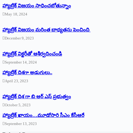
హ్యాట్రిక్‌ విజయం సాధించబోతున్నాం
May 18, 2024
హ్యాట్రిక్ విజయం మరింత బాధ్యతను పెంచింది
December 9, 2023
హ్యాట్రిక్‌ ‌విక్టరీతో ఆశీర్వదించండి
September 14, 2024
‌హ్యాట్రిక్‌ ‌దిశగా అడుగులు..
April 23, 2023
హ్యాట్రిక్ దిశ గా బి ఆర్ ఎస్ ప్రభుత్వం
October 5, 2023
హ్యాట్రిక్‌ ‌ఖాయం…మూడోసారి సీఎం కేసీఆరే
September 13, 2023