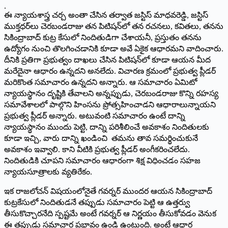
.
ఈ న్యాయశాస్త్ర చర్చ అంతా చేసిన తర్వాత జస్టిస్‌ మాధవరెడ్డి, జస్టిస్
ము­క్తధర్‌లు చెరబండరాజు తన పిటిషన్‌లో తన రచనలు, కవితలు, తనను
సికింద్రాబాద్‌ కుట్ర కేసులో నిందితుడిగా చేశాయనీ, ప్రస్తుతం తనను
ఉద్యోగం నుంచి తొలగించడానికి కూడా అవే ఏకైక ఆధారమని వాదించారు.
దీనికి ప్రతిగా ప్రభుత్వం దాఖలు చేసిన పిటిషన్‌లో కూడా ఆయన మీద
మరేదైనా ఆధారం ఉన్నదని అనలేదు. విచారణ క్రమంలో ప్రభుత్వ ప్లీడర్‌
మరికొంత సమాచారం ఉన్నదని అన్నారు. ఆ సమాచారం ఏమిటో
న్యాయస్థానం దృష్టికి తేవాలని అన్నప్పుడు, చెరబండరాజు కొన్ని రహస్య
సమావేశాలలో పాల్గొని హింసను ప్రోత్సహించాడని ఆధారాలున్నాయని
ప్రభుత్వ ప్లీడర్‌ అన్నారు. అటువంటి సమాచారం ఉంటే దాన్ని
న్యాయస్థానం ముందు పెట్టి, దాన్ని పరిశీలించే అవకాశం నిందితులకు
కూడా ఇచ్చి, వారు దాన్ని ఖండించి తమను తావ­ సమర్థించుకునే
అవకాశం ఇవ్వాలి. కాని వీటికి ప్రభుత్వ ప్లీడర్‌ అంగీకరించలేదు.
నిందితుడికి చూపని సమాచారం ఆధారంగా శిక్ష విధించడం సహజ
న్యాయసూత్రాలకు వ్యతిరేకం.
ఇక రాజలోచన్‌ విషయంలోనైతే గవర్నర్‌ ముందర ఆయన సికింద్రాబాద్‌
కుట్రకేసులో నిందితుడనే తప్పుడు సమాచారం పెట్టి ఆ ఉత్తర్వు
తీసుకొచ్చారనేది స్పష్టమే అంటే గవర్నర్‌ ఆ నిర్ణయం తీసుకోవడం వెనుక
ఈ తప్పుడు సమాచార ప్రభావం ఉండి ఉంటుంది. అంటే ఆధార