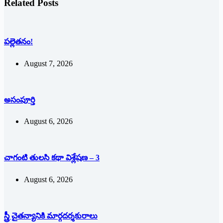
Related Posts
పల్లెతనం!
August 7, 2026
అసంపూర్తి
August 6, 2026
చాగంటి తులసి కథా విశ్లేషణ – 3
August 6, 2026
స్త్రీ చైతన్యానికి మార్గదర్శకురాలు