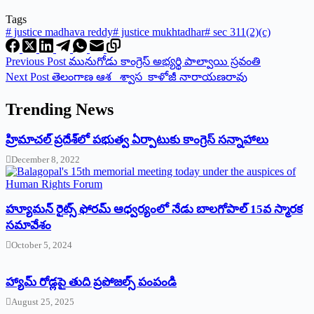
Tags
#
justice madhava reddy
#
justice mukhtadhar
#
sec 311(2)(c)
Previous
Post
మునుగోడు కాంగ్రెస్‌ అభ్యర్థి పాల్వాయి స్రవంతి
Next
Post
తెలంగాణ ఆశ _శ్వాస కాళోజీ నారాయణరావు
Trending News
‌హ్రిమాచల్‌ ‌ప్రదేశ్‌లో పభుత్వ ఏర్పాటుకు కాంగ్రెస్‌ ‌సన్నాహాలు
December 8, 2022
హ్యూమన్‌ రైట్స్‌ ఫోరమ్‌ ఆధ్వర్యంలో నేడు బాలగోపాల్‌ 15వ స్మారక
సమావేశం
October 5, 2024
హ్యామ్‌ రోడ్లపై తుది ప్రపోజల్స్‌ పంపండి
August 25, 2025