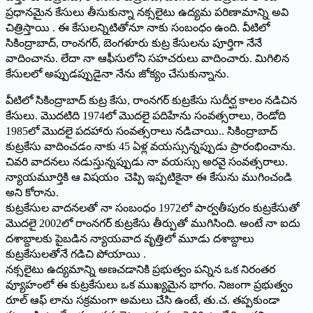
ప్రధానమైన కేసులు తీసుకున్నా నక్సలైటు ఉద్యమ పరిణామాన్ని అవి
చిత్రిస్తాయి ­. ఈ కేసులన్నిటితోనూ నాకు సంబంధం ఉంది. వీటిలో
సికింద్రాబాద్‌, రాంనగర్‌, బెంగళూరు కుట్ర కేసులను పూర్తిగా నేనే
వాదించాను. లేదా నా ఆఫీసులోని సహచరులు వాదించారు. మిగిలిన
కేసులలో అప్పుడప్పుడైనా నేను జోక్యం చేసుకున్నాను.
వీటిలో సికింద్రాబాద్‌ కుట్ర కేసు, రాంనగర్‌ కుట్రకేసు సుదీర్ఘ కాలం నడిచిన
కేసులు. మొ­దటిది 1974లో మొ­దలై పదిహేను సంవత్సరాలు, రెండోది
1985లో మొ­దలై పదహారు సంవత్సరాలు నడిచాయి.­. సికింద్రాబాద్‌
కుట్రకేసు వాదించడం నాకు 45 ఏళ్ల వయస్సున్నప్పుడు ప్రారంభించాను.
చివరి వాదనలు నడుస్తున్నప్పుడు నా వయస్సు అరవై సంవత్సరాలు.
న్యాయమూర్తికి ఆ విషయం చెప్పి ఇప్పటికైనా ఈ కేసును ముగించండి
అని కోరాను.
కుట్రకేసుల వాదనలతో నా సంబంధం 1972లో పార్వతీపురం కుట్రకేసుతో
మొదలై 2002లో రాంనగర్‌ కుట్రకేసు తీర్పుతో ము­గిసింది. అంటే నా ఐదు
దశాబ్దాలకు పైబడిన న్యాయవాద వృత్తిలో మూడు దశాబ్దాలు
కుట్రకేసులతోనే గడిచి పోయాయి ­.
నక్సలైటు ఉద్యమాన్ని అణచడానికి ప్రభుత్వం పన్నిన ఒక నిరంతర
వ్యూహంలో ఈ కుట్రకేసులు ఒక ము­ఖ్యమైన భాగం. నిజంగా ప్రభుత్వం
రూల్‌ ఆఫ్‌ లాను సక్రమంగా అమలు చేసి ఉంటే, తు.చ. తప్పకుండా