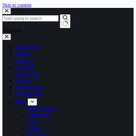
Skip to content
No results
ముఖ్యాంశాలు
జాతీయం
తెలంగాణ
ఆంధ్రప్రదేశ్
తెలంగాణార్థం
సన్నివేశం
బొమ్మా బొరుసు
సాహిత్యం-శోభ
శీర్షికలు
ప్రత్యేక వ్యాసాలు
ఎడిటోరియల్
అరుగు
సంకేతం
దక్కన్.కామ్