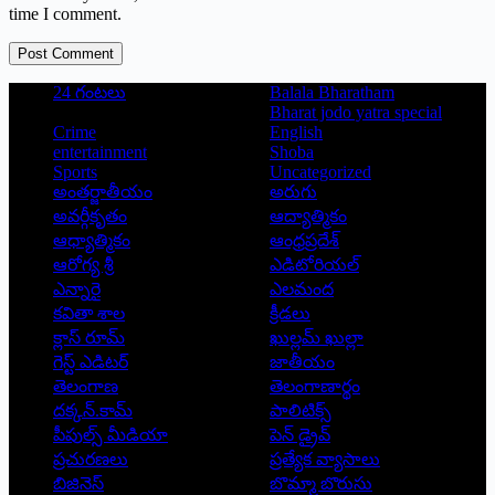
time I comment.
Post Comment
24 గంటలు
Balala Bharatham
Bharat jodo yatra special
Crime
English
entertainment
Shoba
Sports
Uncategorized
అంతర్జాతీయం
అరుగు
అవర్గీకృతం
ఆద్యాత్మికం
ఆధ్యాత్మికం
ఆంధ్రప్రదేశ్
ఆరోగ్య శ్రీ
ఎడిటోరియల్
ఎన్నారై
ఎలమంద
కవితా శాల
క్రీడలు
క్లాస్ రూమ్
ఖుల్లమ్ ఖుల్లా
గెస్ట్ ఎడిటర్
జాతీయం
తెలంగాణ
తెలంగాణార్థం
దక్కన్.కామ్
పాలిటిక్స్
పీపుల్స్ ‌మీడియా
పెన్ డ్రైవ్
ప్రచురణలు
ప్రత్యేక వ్యాసాలు
బిజినెస్
బొమ్మా బొరుసు