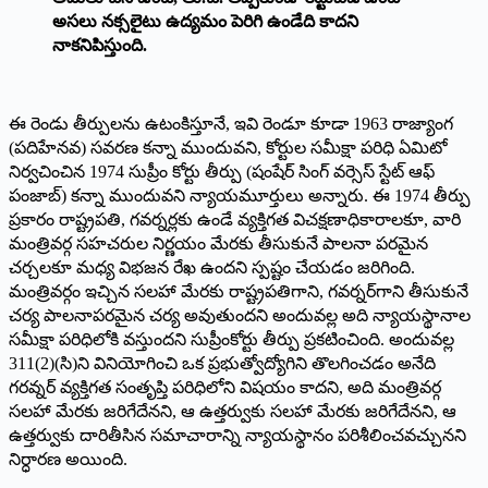
అసలు
నక్సలైటు
ఉద్యమం
పెరిగి
ఉండేది
కాదని
నాకనిపిస్తుంది
.
ఈ రెండు తీర్పులను ఉటంకిస్తూనే, ఇవి రెండూ కూడా 1963 రాజ్యాంగ
(పదిహేనవ) సవరణ కన్నా ముందువని, కోర్టుల సమీక్షా పరిధి ఏమిటో
నిర్వచించిన 1974 సుప్రీం కోర్టు తీర్పు (షంషేర్‌ సింగ్‌ వర్సెస్‌ స్టేట్‌ ఆఫ్‌
పంజాబ్‌) కన్నా ముందువని న్యాయమూర్తులు అన్నారు. ఈ 1974 తీర్పు
ప్రకారం రాష్ట్రపతి, గవర్నర్లకు ఉండే వ్యక్తిగత విచక్షణాధికారాలకూ, వారి
మంత్రివర్గ సహచరుల నిర్ణయం మేరకు తీసుకునే పాలనా పరమైన
చర్చలకూ మధ్య విభజన రేఖ ఉందని స్పష్టం చేయడం జరిగింది.
మంత్రివర్గం ఇచ్చిన సలహా మేరకు రాష్ట్రపతిగాని, గవర్నర్‌గాని తీసుకునే
చర్య పాలనాపరమైన చర్య అవుతుందని అందువల్ల అది న్యాయస్థానాల
సమీక్షా పరిధిలోకి వస్తుందని సుప్రీంకోర్టు తీర్పు ప్రకటించింది. అందువల్ల
311(2)(సి)ని వినియోగించి ఒక ప్రభుత్వోద్యోగిని తొలగించడం అనేది
గరవ్నర్‌ వ్యక్తిగత సంతృప్తి పరిధిలోని విషయం కాదని, అది మంత్రివర్గ
సలహా మేరకు జరిగేదేనని, ఆ ఉత్తర్వుకు సలహా మేరకు జరిగేదేనని, ఆ
ఉత్తర్వుకు దారితీసిన సమాచారాన్ని న్యాయస్థానం పరిశీలించవచ్చునని
నిర్ధారణ అయింది.