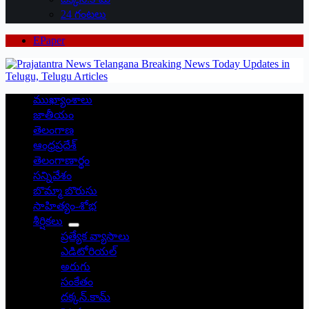
24 గంటలు
EPaper
ముఖ్యాంశాలు
జాతీయం
తెలంగాణ
ఆంధ్రప్రదేశ్
తెలంగాణార్థం
సన్నివేశం
బొమ్మా బొరుసు
సాహిత్యం-శోభ
శీర్షికలు
ప్రత్యేక వ్యాసాలు
ఎడిటోరియల్
అరుగు
సంకేతం
దక్కన్.కామ్