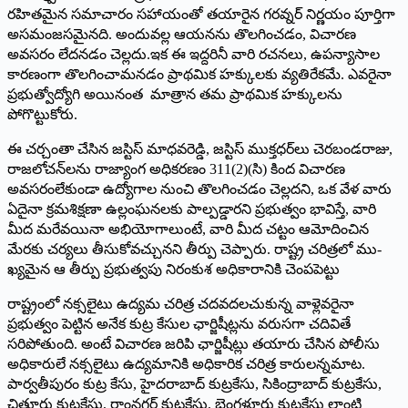
రహితమైన సమాచారం సహాయంతో తయారైన గరవ్నర్‌ నిర్ణయం పూర్తిగా
అసమంజసమైనది. అందువల్ల ఆయనను తొలగించడం, విచారణ
అవసరం లేదనడం చెల్లదు.ఇక ఈ ఇద్దరినీ వారి రచనలు, ఉపన్యాసాల
కారణంగా తొలగించామనడం ప్రాథమిక హక్కులకు వ్యతిరేకమే. ఎవరైనా
ప్రభుత్వోద్యోగి అయినంత మాత్రాన తమ ప్రాథమిక హక్కులను
పోగొట్టుకోరు.
ఈ చర్చంతా చేసిన జస్టిస్‌ మాధవరెడ్డి, జస్టిస్‌ ము­క్తధర్‌లు చెరబండరాజు,
రాజలోచన్‌లను రాజ్యాంగ అధికరణం 311(2)(సి) కింద విచారణ
అవసరంలేకుండా ఉద్యోగాల నుంచి తొలగించడం చెల్లదని, ఒక వేళ వారు
ఏదైనా క్రమశిక్షణా ఉల్లంఘనలకు పాల్పడ్డారని ప్రభుత్వం భావిస్తే, వారి
మీద మరేవయినా అభియోగాలుంటే, వారి మీద చట్టం ఆమోదించిన
మేరకు చర్యలు తీసుకోవచ్చునని తీర్పు చెప్పారు. రాష్ట్ర చరిత్రలో ము­
ఖ్యమైన ఆ తీర్పు ప్రభుత్వపు నిరంకుశ అధికారానికి చెంపపెట్టు
రాష్ట్రంలో నక్సలైటు ఉద్యమ చరిత్ర చదవదలచుకున్న వాళ్లెవరైనా
ప్రభుత్వం పెట్టిన అనేక కుట్ర కేసుల ఛార్జిషీట్లను వరుసగా చదివితే
సరిపోతుంది. అంటే విచారణ జరిపి ఛార్జిషీట్లు తయారు చేసిన పోలీసు
అధికారులే నక్సలైటు ఉద్యమానికి అధికారిక చరిత్ర కారులన్నమాట.
పార్వతీపురం కుట్ర కేసు, హైదరాబాద్‌ కుట్రకేసు, సికింద్రాబాద్‌ కుట్రకేసు,
చిత్తూరు కుట్రకేసు, రాంనగర్‌ కుట్రకేసు, బెంగళూరు కుట్రకేసు లాంటి