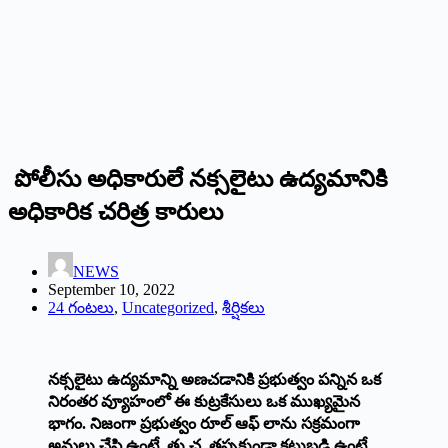
పోలీసు అధికారులే నక్సలైటు ఉద్యమానికి
అధికారిక చరిత్ర కారులు
NEWS
September 10, 2022
24 గంటలు
,
Uncategorized
,
శీర్షికలు
నక్సలైటు
ఉద్యమాన్ని
అణచడానికి
ప్రభుత్వం
పన్నిన
ఒక
నిరంతర
వ్యూహంలో
ఈ
కుట్రకేసులు
ఒక
ము
ఖ్యమైన
భాగం
.
నిజంగా
ప్రభుత్వం
రూల్
‌
ఆఫ్
‌
లాను
సక్రమంగా
అమలు
చేసి
ఉంటే
,
తు
.
చ
.
తప్పకుండా
కట్టుబడి
ఉంటే