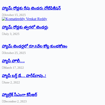
హ్యామ్‌ రోడ్లకు రేపు టెండరు నోటిఫికేషన్‌
October 15, 2025
హ్యామ్‌ రోడ్లకు త్వరలో టెండర్లు
July 3, 2025
హ్యామ్‌ ‌టెండర్లలో రూ.8వేల కోట్ల కుంభకోణం
October 25, 2025
హ్యాపీ హొలీ….
March 17, 2022
హ్యాపీ బర్త్ ‌డే… హరీష్‌రావు..!
June 2, 2022
హ్యాట్రిక్‌ ‌సీఎంగా కేసీఆర్‌
December 2, 2023