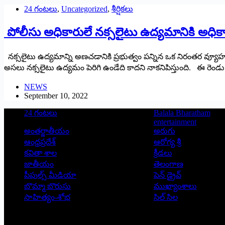
24 గంటలు
,
Uncategorized
,
శీర్షికలు
పోలీసు అధికారులే నక్సలైటు ఉద్యమానికి అధికా
నక్సలైటు ఉద్యమాన్ని అణచడానికి ప్రభుత్వం పన్నిన ఒక నిరంతర వ్యూహ
అసలు నక్సలైటు ఉద్యమం పెరిగి ఉండేది కాదని నాకనిపిస్తుంది. ఈ రెండు
NEWS
September 10, 2022
24 గంటలు
Balala Bharatham
entertainment
అంతర్జాతీయం
అరుగు
ఆంధ్రప్రదేశ్
ఆరోగ్య శ్రీ
కవితా శాల
క్రీడలు
జాతీయం
తెలంగాణ
పీపుల్స్ ‌మీడియా
పెన్ డ్రైవ్
బొమ్మా బొరుసు
ముఖ్యాంశాలు
సాహిత్యం-శోభ
సిల్ సిల