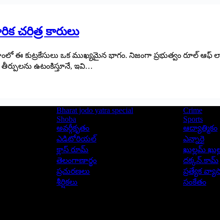
రిక చరిత్ర కారులు
ంలో ఈ కుట్రకేసులు ఒక ము­ఖ్యమైన భాగం. నిజంగా ప్రభుత్వం రూల్‌ ఆఫ్‌ 
 తీర్పులను ఉటంకిస్తూనే, ఇవి…
Bharat jodo yatra special
Crime
Shoba
Sports
అవర్గీకృతం
ఆద్యాత్మికం
ఎడిటోరియల్
ఎన్నారై
క్లాస్ రూమ్
ఖుల్లమ్ ఖుల్
తెలంగాణార్థం
దక్కన్.కామ్
ప్రచురణలు
ప్రత్యేక వ్య
శీర్షికలు
సంకేతం