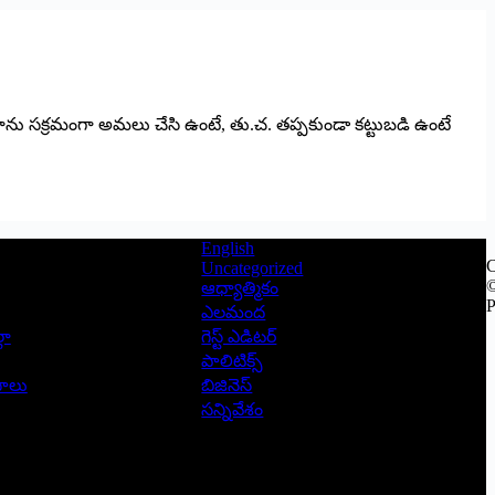
లాను సక్రమంగా అమలు చేసి ఉంటే, తు.చ. తప్పకుండా కట్టుబడి ఉంటే
English
C
Uncategorized
©
ఆధ్యాత్మికం
P
ఎలమంద
లా
గెస్ట్ ఎడిటర్
పాలిటిక్స్
ాసాలు
బిజినెస్
సన్నివేశం