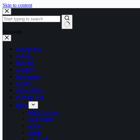
Skip to content
No results
ముఖ్యాంశాలు
జాతీయం
తెలంగాణ
ఆంధ్రప్రదేశ్
తెలంగాణార్థం
సన్నివేశం
బొమ్మా బొరుసు
సాహిత్యం-శోభ
శీర్షికలు
ప్రత్యేక వ్యాసాలు
ఎడిటోరియల్
అరుగు
సంకేతం
దక్కన్.కామ్