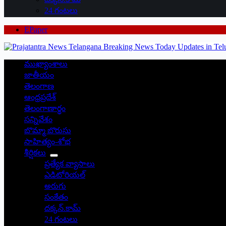
24 గంటలు
EPaper
ముఖ్యాంశాలు
జాతీయం
తెలంగాణ
ఆంధ్రప్రదేశ్
తెలంగాణార్థం
సన్నివేశం
బొమ్మా బొరుసు
సాహిత్యం-శోభ
శీర్షికలు
ప్రత్యేక వ్యాసాలు
ఎడిటోరియల్
అరుగు
సంకేతం
దక్కన్.కామ్
24 గంటలు