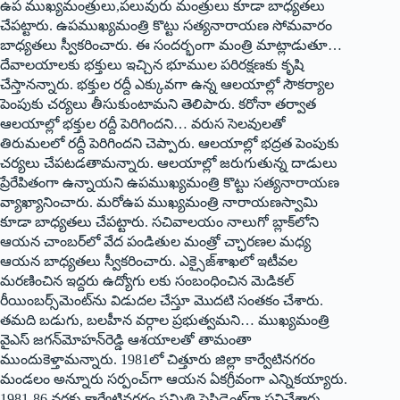
ఉప ముఖ్యమంత్రులు,పలువురు మంత్రులు కూడా బాధ్యతలు
చేపట్టారు. ఉపముఖ్యమంత్రి కొట్టు సత్యనారాయణ సోమవారం
బాధ్యతలు స్వీకరించారు. ఈ సందర్భంగా మంత్రి మాట్లాడుతూ…
దేవాలయాలకు భక్తులు ఇచ్చిన భూముల పరిరక్షణకు కృషి
చేస్తానన్నారు. భక్తుల రద్దీ ఎక్కువగా ఉన్న ఆలయాల్లో సౌకర్యాల
పెంపుకు చర్యలు తీసుకుంటామని తెలిపారు. కరోనా తర్వాత
ఆలయాల్లో భక్తుల రద్దీ పెరిగిందని… వరుస సెలవులతో
తిరుమలలో రద్దీ పెరిగిందని చెప్పారు. ఆలయాల్లో భద్రత పెంపుకు
చర్యలు చేపటడతామన్నారు. ఆలయాల్లో జరుగుతున్న దాడులు
ప్రేరేపితంగా ఉన్నాయని ఉపముఖ్యమంత్రి కొట్టు సత్యనారాయణ
వ్యాఖ్యానించారు. మరోఉప ముఖ్యమంత్రి నారాయణస్వామి
కూడా బాధ్యతలు చేపట్టారు. సచివాలయం నాలుగో బ్లాక్‌లోని
ఆయన చాంబర్‌లో వేద పండితుల మంత్రో చ్ఛారణల మధ్య
ఆయన బాధ్యతలు స్వీకరించారు. ఎక్సైజ్‌శాఖలో ఇటీవల
మరణించిన ఇద్దరు ఉద్యోగు లకు సంబంధించిన మెడికల్‌
‌రీయింబర్స్‌మెంట్‌ను విడుదల చేస్తూ మొదటి సంతకం చేశారు.
తమది బడుగు, బలహీన వర్గాల ప్రభుత్వమని… ముఖ్యమంత్రి
వైఎస్‌ ‌జగన్‌మోహన్‌రెడ్డి ఆశయాలతో తామంతా
ముందుకెళ్తామన్నారు. 1981లో చిత్తూరు జిల్లా కార్వేటినగరం
మండలం అన్నూరు సర్పంచ్‌గా ఆయన ఏకగ్రీవంగా ఎన్నికయ్యారు.
1981-86 వరకు కార్వేటినగరం సమితి ప్రెసిడెంట్‌గా పనిచేశారు.