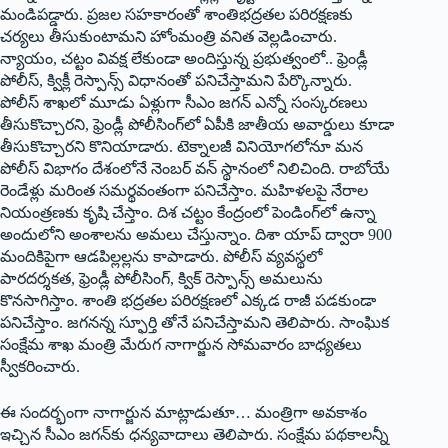
మండిపడ్డారు. ప్రజల సహకారంతో శాంతిభద్రతల పరిరక్షణకు
చర్యలు తీసుకుంటామని హోంమంత్రి వనిత వెల్లడించారు.
న్యాయం, చట్టం వివక్ష లేకుండా అందిస్తున్న ప్రభుత్వంలో.. ఫ్రెండ్లీ
పోలీస్‌, ‌క్విక్లీ రెస్పాన్స్ ‌విధానంతో పనిచేస్తామని పేర్కొన్నారు.
పోలీస్‌ ‌శాఖలో మూడు ఏళ్లుగా సీఎం జగన్‌ ఎన్నో సంస్కరణలు
తీసుకొచ్చారని, ఫ్రెండ్లీ పోలీసింగ్‌లో ఏపీకి జాతీయ అవార్డులు కూడా
తీసుకొచ్చారని కొనియాడారు. టెక్నాలజీ వినియోగలోనూ మన
పోలీస్‌ ‌విభాగం దేశంలోనే నెంబర్‌ ‌వన్‌ ‌స్థానంలో నిలిచింది. రాబోయే
రెండేళ్లు మరింత సమర్థవంతంగా పనిచేస్తాం. మహిళలపై నేరాల
నియంత్రణకు కృషి చేస్తాం. దిశ చట్టం కేంద్రంలో పెండింగ్‌లో ఉన్నా
అందులోని అంశాలను అమలు చేస్తున్నాం. దిశా యాప్‌ ‌ద్వారా 900
మందికిపైగా ఆడపిల్లల్లను కాపాడారు. పోలీస్‌ ‌వ్యవస్థలో
పారదర్శకత, ఫ్రెండ్లీ పోలీసింగ్‌, ‌క్విక్‌ ‌రెస్పాన్స్ అమలును
కొనసాగిస్తాం. శాంతి భద్రతల పరిరక్షణలో ఎక్కడ రాజీ పడకుండా
పనిచేస్తాం. జగనన్న స్ఫూర్తి తోనే పనిచేస్తామని తెలిపారు. సాంఘిక
సంక్షేమ శాఖ మంత్రి మేరుగ నాగార్జున సోమవారం బాధ్యతలు
స్వీకరించారు.
ఈ సందర్భంగా నాగార్జున మాట్లాడుతూ… మంత్రిగా అవకాశం
ఇచ్చిన సీఎం జగన్‌కు ధన్యవాదాలు తెలిపారు. సంక్షేమ పథకాలన్నీ