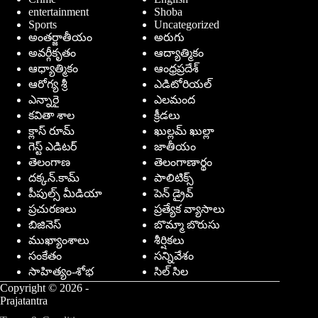
entertainment
Shoba
Sports
Uncategorized
అంతర్జాతీయం
అరుగు
అవర్గీకృతం
ఆద్యాత్మికం
ఆధ్యాత్మికం
ఆంధ్రప్రదేశ్
ఆరోగ్య శ్రీ
ఎడిటోరియల్
ఎన్నారై
ఎలమంద
కవితా శాల
క్రీడలు
క్లాస్ రూమ్
ఖుల్లమ్ ఖుల్లా
గెస్ట్ ఎడిటర్
జాతీయం
తెలంగాణ
తెలంగాణార్థం
దక్కన్.కామ్
పాలిటిక్స్
పీపుల్స్ ‌మీడియా
పెన్ డ్రైవ్
ప్రచురణలు
ప్రత్యేక వ్యాసాలు
బిజినెస్
బొమ్మా బొరుసు
ముఖ్యాంశాలు
శీర్షికలు
సంకేతం
సన్నివేశం
సాహిత్యం-శోభ
సిల్ సిల
Copyright © 2026 -
Prajatantra