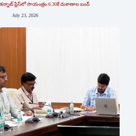
క‌న్నాట్ ప్లేస్‌లో సాయంత్రం 6.30కే దుకాణాల బంద్‌
July 23, 2026