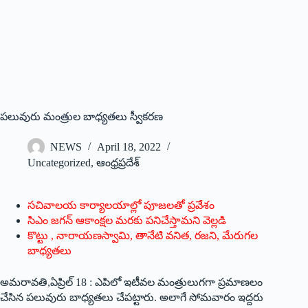
పలువురు మంత్రుల బాధ్యతలు స్వీకరణ
NEWS
April 18, 2022
Uncategorized
,
ఆంధ్రప్రదేశ్
సచివాలయ కార్యాలయాల్లో పూజలతో ప్రవేశం
సిఎం జగన్‌ ఆకాంక్షల మరకు పనిచేస్తామని వెల్లడి
కొట్టు , నారాయణస్వామి, తానేటి వనిత, రజని, మేరుగల
బాధ్యతలు
అమరావతి,ఏప్రిల్‌ 18 : ఎపిలో ఇటీవల మంత్రులుగగా ప్రమాణలం
చేసిన పలువురు బాధ్యతలు చేపట్టారు. అలాగే సోమవారం ఇద్దరు