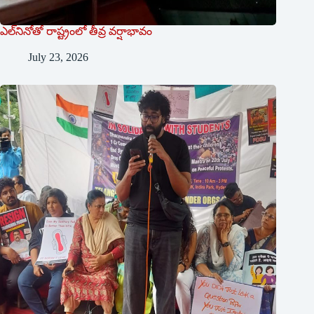
ఎల్‌నినోతో రాష్ట్రంలో తీవ్ర వర్షాభావం
July 23, 2026