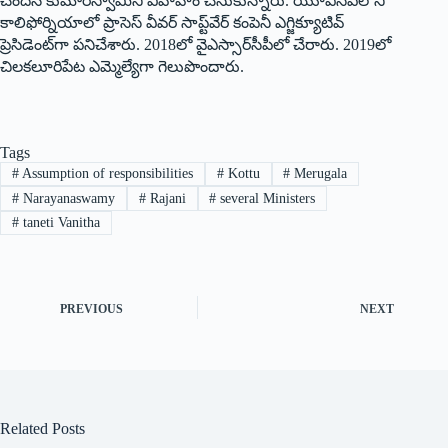
చెందిన కుమారస్వామిని వివాహం చేసుకున్నారు. యూఎస్‌ఏలోని
కాలిఫోర్నియాలో ప్రాసెస్‌ ‌వీవర్‌ ‌సాప్ట్‌వేర్‌ ‌కంపెనీ ఎగ్జిక్యూటివ్‌
‌ప్రెసిడెంట్‌గా పనిచేశారు. 2018లో వైఎస్సార్‌సీపీలో చేరారు. 2019లో
చిలకలూరిపేట ఎమ్మెల్యేగా గెలుపొందారు.
Tags
#
Assumption of responsibilities
#
Kottu
#
Merugala
#
Narayanaswamy
#
Rajani
#
several Ministers
#
taneti Vanitha
PREVIOUS
NEXT
Related Posts