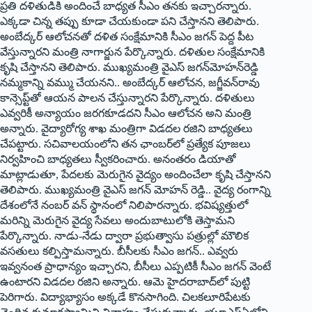
ప్రతి దళితుడికి అందించే బాధ్యత సీఎం తనకు ఇచ్చారన్నారు.
ఎక్కడా చిన్న తప్పు కూడా చేయకుండా పని చేస్తానని తెలిపారు.
అంబేద్కర్‌ ఆలోచనతో దళిత సంక్షేమానికి సీఎం జగన్‌ ‌పెద్ద పీట
వేస్తున్నారని మంత్రి నాగార్జున పేర్కొన్నారు. దళితుల సంక్షేమానికి
కృషి చేస్తానని తెలిపారు. ముఖ్యమంత్రి వైఎస్‌ ‌జగన్‌మోహన్‌రెడ్డి
నమ్మకాన్ని వమ్ము చేయనని.. అంబేద్కర్‌ ఆలోచన, జగ్జీవన్‌రావు
కాన్సెప్ట్‌తో ఆయన పాలన చేస్తున్నారని పేర్కొన్నారు. దళితులు
ఎవ్వరికీ అన్యాయం జరగకూడదని సీఎం ఆలోచన అని మంత్రి
అన్నారు. వైద్యారోగ్య శాఖ మంత్రిగా విడదల రజిని బాధ్యతలు
చేపట్టారు. సచివాలయంలోని తన ఛాంబర్‌లో ప్రత్యేక పూజలు
నిర్వహించి బాధ్యతలు స్వీకరించారు. అనంతరం డియాతో
మాట్లాడుతూ, పేదలకు మెరుగైన వైద్యం అందించేలా కృషి చేస్తానని
తెలిపారు. ముఖ్యమంత్రి వైఎస్‌ ‌జగన్‌ ‌మోహన్‌ ‌రెడ్డి.. వైద్య రంగాన్ని
దేశంలోనే నంబర్‌ ‌వన్‌ ‌స్థానంలో నిలిపారన్నారు. భవిష్యత్తులో
మరిన్ని మెరుగైన వైద్య సేవలు అందుబాటులోకి తెస్తామని
పేర్కొన్నారు. నాడు-నేడు ద్వారా ప్రభుత్వాసు పత్రుల్లో మౌలిక
వసతులు కల్పిస్తామన్నారు. బీసీలకు సీఎం జగన్‌.. ఎవ్వరు
ఇవ్వనంత ప్రాధాన్యం ఇచ్చారని, బీసీలు ఎప్పటికీ సీఎం జగన్‌ ‌వెంటే
ఉంటారని విడదల రజిని అన్నారు. ఆమె హైదరాబాద్‌లో పుట్టి
పెరిగారు. విద్యాభ్యాసం అక్కడే కొనసాగింది. చిలకలూరిపేటకు