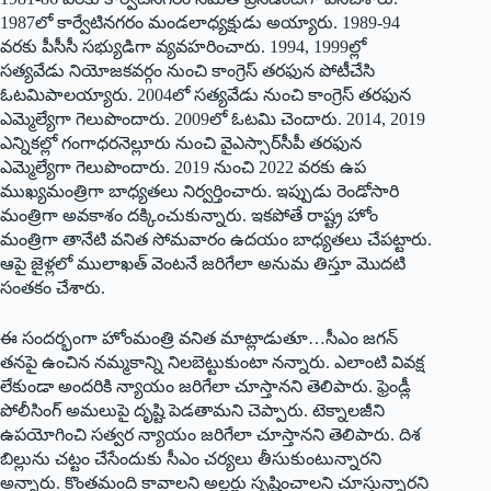
1987లో కార్వేటినగరం మండలాధ్యక్షుడు అయ్యారు. 1989-94
వరకు పీసీసీ సభ్యుడిగా వ్యవహరించారు. 1994, 1999ల్లో
సత్యవేడు నియోజకవర్గం నుంచి కాంగ్రెస్‌ ‌తరఫున పోటీచేసి
ఓటమిపాలయ్యారు. 2004లో సత్యవేడు నుంచి కాంగ్రెస్‌ ‌తరఫున
ఎమ్మెల్యేగా గెలుపొందారు. 2009లో ఓటమి చెందారు. 2014, 2019
ఎన్నికల్లో గంగాధరనెల్లూరు నుంచి వైఎస్సార్‌సీపీ తరఫున
ఎమ్మెల్యేగా గెలుపొందారు. 2019 నుంచి 2022 వరకు ఉప
ముఖ్యమంత్రిగా బాధ్యతలు నిర్వర్తించారు. ఇప్పుడు రెండోసారి
మంత్రిగా అవకాశం దక్కించుకున్నారు. ఇకపోతే రాష్ట్ర హోం
మంత్రిగా తానేటి వనిత సోమవారం ఉదయం బాధ్యతలు చేపట్టారు.
ఆపై జైళ్లలో ములాఖత్‌ ‌వెంటనే జరిగేలా అనుమ తిస్తూ మొదటి
సంతకం చేశారు.
ఈ సందర్భంగా హోంమంత్రి వనిత మాట్లాడుతూ…సీఎం జగన్‌
‌తనపై ఉంచిన నమ్మకాన్ని నిలబెట్టుకుంటా నన్నారు. ఎలాంటి వివక్ష
లేకుండా అందరికి న్యాయం జరిగేలా చూస్తానని తెలిపారు. ఫ్రెండ్లీ
పోలీసింగ్‌ అమలుపై దృష్టి పెడతామని చెప్పారు. టెక్నాలజీని
ఉపయోగించి సత్వర న్యాయం జరిగేలా చూస్తానని తెలిపారు. దిశ
బిల్లును చట్టం చేసేందుకు సీఎం చర్యలు తీసుకుంటున్నారని
అన్నారు. కొంతమంది కావాలని అల్లర్లు సృష్టించాలని చూస్తున్నారని