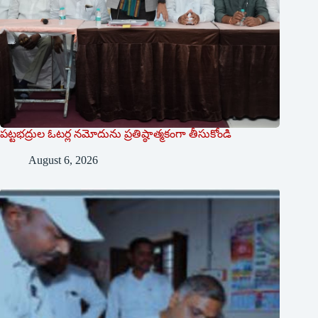
పట్టభద్రుల ఓటర్ల నమోదును ప్రతిష్ఠాత్మకంగా తీసుకోండి
August 6, 2026