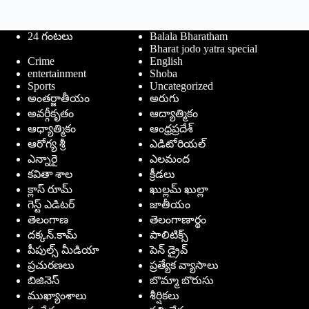
24 గంటలు
Balala Bharatham
Bharat jodo yatra special
Crime
English
entertainment
Shoba
Sports
Uncategorized
అంతర్జాతీయం
అరుగు
అవర్గీకృతం
ఆద్యాత్మికం
ఆధ్యాత్మికం
ఆంధ్రప్రదేశ్
ఆరోగ్య శ్రీ
ఎడిటోరియల్
ఎన్నారై
ఎలమంద
కవితా శాల
క్రీడలు
క్లాస్ రూమ్
ఖుల్లమ్ ఖుల్లా
గెస్ట్ ఎడిటర్
జాతీయం
తెలంగాణ
తెలంగాణార్థం
దక్కన్.కామ్
పాలిటిక్స్
పీపుల్స్ ‌మీడియా
పెన్ డ్రైవ్
ప్రచురణలు
ప్రత్యేక వ్యాసాలు
బిజినెస్
బొమ్మా బొరుసు
ముఖ్యాంశాలు
శీర్షికలు