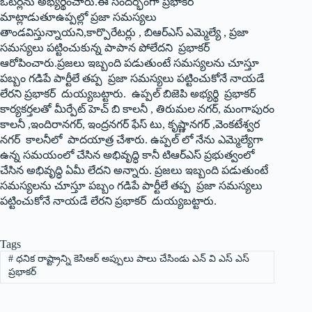
ఓటర్లను అభ్యర్థించారు.ఈ సందర్భంగా ప్రభాకర్
మాట్లాడుతూఉప్పల్లో ప్రజా సమస్యలు
తాండవిస్తున్నాయని,కార్పొరేటర్లు , బిఆర్ఎస్ ఎమ్మెల్యే , ప్రజా
సమస్యలు పట్టించుకున్న పాపాన పోలేదని ప్రభాకర్
ఆరోపించారు.ప్రజలు ఇబ్బంది పడుతుంటే సమస్యలను చూస్తూ
పబ్బం గడిపే పార్టీలే తప్ప ప్రజా సమస్యలు పట్టించుకోనే నాయడే
లేరని ప్రభాకర్ దుయ్యబట్టారు. ఉప్పల్ బిజెపి అభ్యర్థి ప్రభాకర్
కార్యకర్తలతో మీర్పేట్ హెచ్ బి కాలనీ , తిరుమల నగర్, మంగాపురం
కాలనీ ,ఇందిరానగర్, ఇంద్రనగర్ ఫేస్ టు, కృష్ణానగర్ ,వెంకటేశ్వర
నగర్ కాలనీలో పాదయాత్ర చేశారు. ఉప్పల్ లో నేను ఎమ్మెల్యేగా
ఉన్న సమయంలో చేసిన అభివృద్ధి కానీ టిఆర్ఎస్ ప్రభుత్వంలో
చేసిన అభివృద్ధి ఏమీ లేదని అన్నారు. ప్రజలు ఇబ్బంది పడుతుంటే
సమస్యలను చూస్తూ పబ్బం గడిపే పార్టీలే తప్ప ప్రజా సమస్యలు
పట్టించుకోనే నాయడే లేరని ప్రభాకర్ దుయ్యబట్టారు.
Tags
#
ధనిక రాష్ట్రాన్ని కెసిఆర్ అప్పులు పాలు చేసిండు ఎన్ వి ఎస్ ఎస్
ప్రభాకర్