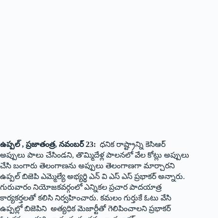
ఉప్పల్ , ప్రజాతంత్ర, నవంబర్ 23:
ధనిక రాష్ట్రాన్ని కెసిఆర్
అప్పులు పాలు చేసిండని, తొమ్మిదేళ్ల పాలనలో వేల కోట్లు అప్పులు
చేసి బంగారు తెలంగాణను అప్పులు తెలంగాణగా మార్చారని
ఉప్పల్ బిజెపి ఎమ్మెల్యే అభ్యర్థి ఎన్ వి ఎస్ ఎస్ ప్రభాకర్ అన్నారు.
గురువారం నియోజకవర్గంలో ఎన్నికల ప్రచార పాదయాత్ర
కార్యకర్తలతో కలిసి నిర్వహించారు. కమలం గుర్తుకే ఓటు వేసి
ఉప్పల్లో బిజెపిని అత్యధిక మెజార్టీతో గెలిపించాలని ప్రభాకర్