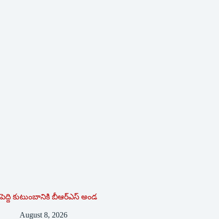
పెద్ది కుటుంబానికి బీఆర్ఎస్ అండ
August 8, 2026