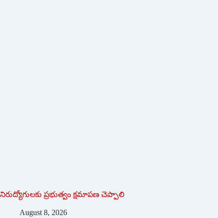
నిరుద్యోగులకు ప్రభుత్వం క్షమాపణ చెప్పాలి
August 8, 2026