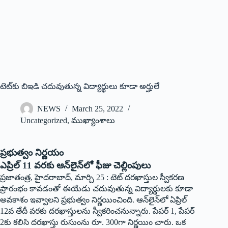
టెట్‌కు బిఇడి చదువుతున్న విద్యార్థులు కూడా అర్హులే
NEWS
March 25, 2022
Uncategorized
,
ముఖ్యాంశాలు
ప్రభుత్వం నిర్ణయం
ఎప్రిల్‌ 11 ‌వరకు ఆన్‌లైన్‌లో ఫీజు చెల్లింపులు
ప్రజాతంత్ర, హైదరాబాద్‌, ‌మార్చి 25 : టెట్‌ ‌దరఖాస్తుల స్వీకరణ
ప్రారంభం కావడంతో ఈయేడు చదువుతున్న విద్యార్థులకు కూడా
అవకాశం ఇవ్వాలని ప్రభుత్వం నిర్ణయించింది. ఆన్‌లైన్‌లో ఏప్రిల్‌
12‌వ తేదీ వరకు దరఖాస్తులను స్వీకరించనున్నారు. పేపర్‌ 1, ‌పేపర్‌
2‌కు కలిసి దరఖాస్తు రుసుంను రూ. 300గా నిర్ణయిం చారు. ఒక