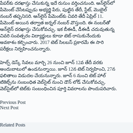
పేపర్‌కు దరఖాస్తు చేసుకున్న ఇదే రుసుం వర్తించనుంది. ఆన్‌లైన్‌లో
పేమెంట్‌ ‌చేసేటప్పుడు అభ్యర్థి పేరు, పుట్టిన తేదీ, స్టేట్‌, ‌మొబైల్‌
‌నంబర్‌ ‌తప్పనిసరి. ఆన్‌లైన్‌ ‌పేమెంట్‌కు చివరి తేదీ ఏప్రిల్‌ 11.
‌పేమెంట్‌ అయిన తర్వాత జర్నల్‌ ‌నంబర్‌ ‌వొస్తుంది. ఈ నంబర్‌తో
ఆన్‌లైన్‌ ‌దరఖాస్తు చేసుకోవచ్చు. ఇక బీఈడీ, డీఈడీ చదువుతున్న
చివరి సంవత్సరం విద్యార్థులు కూడా టెట్‌ ‌రాసుకునేందుకు
అవకాశం కల్పించారు. 2017 టెట్‌ ‌సిలబస్‌ ‌ప్రకారమే ఈ సారి
పరీక్షలు నిర్వహించనున్నారు.
హెల్ప్ ‌డెస్క్ ‌సేవలు మార్చి 26 నుంచి జూన్‌ 12‌వ తేదీ వరకు
అందుబాటులో ఉండనున్నాయి. జూన్‌ 12‌న టెట్‌ ‌నిర్వహించి, 27న
ఫలితాలు విడుదల చేయనున్నారు. జూన్‌ 6 ‌నుంచి టెట్‌ ‌హాల్‌
‌టికెట్స్‌ను సంబంధిత వెబ్‌సైట్‌ ‌నుంచి డౌన్‌ ‌లోడ్‌ ‌చేసుకోవచ్చు.
వెబ్‌సైట్‌లో టెట్‌కు సంబంధించిన పూర్తి వివరాలను పొందుపరిచారు.
Previous
Post
Next
Post
Related Posts