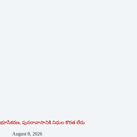
భూసేకరణ, పునరావాసానికి నిధుల కొరత లేదు
August 8, 2026