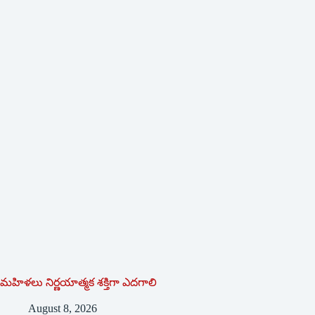
మహిళలు నిర్ణయాత్మక శక్తిగా ఎదగాలి
August 8, 2026