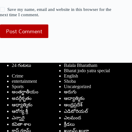
Save my name, email and website in this browser for the
next time I comment.
Post Comment
24 గంటలు
Balala Bharatham
Bharat jodo yatra special
Crime
English
entertainment
Shoba
Sports
Uncategorized
అంతర్జాతీయం
అరుగు
అవర్గీకృతం
ఆద్యాత్మికం
ఆధ్యాత్మికం
ఆంధ్రప్రదేశ్
ఆరోగ్య శ్రీ
ఎడిటోరియల్
ఎన్నారై
ఎలమంద
కవితా శాల
క్రీడలు
క్లాస్ రూమ్
ఖుల్లమ్ ఖుల్లా