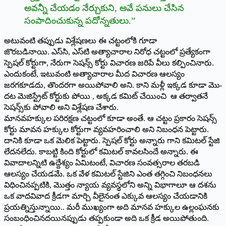
అవన్నీ చేయడం నేర్చుకుని, అవే పనులు చేసిన
సంపాదించుకున్న పదోన్నతులు.”
అటువంటి తప్పుడు విశ్లేషణలు ఈ చట్టంలోకి గూడా
జొరబడినాయి. ఎస్‌సి, ఎస్‌టి అత్యాచారాల నిరోధ చట్టంలో ప్రత్యేకంగా
స్పెషల్‌ కోర్టుగా, నేరుగా సెషన్స్‌ కోర్టు విచారణ జరిపే వీలు కల్పించినారు.
ఎందుకంటే, ఇటువంటి అత్యాచారాల మీద విచారణ ఆలస్యం
జరగకూడదు, తొందరగా అయిపోవాలి అని. కాని మళ్లీ ఇక్కడ కూడా మొ­
దట మెజిస్ట్రేట్‌ కోర్టుకు పోయి ­, అక్కడ కమిట్‌ చేయించి ఆ తర్వాతనే
సెషన్స్‌కు పోవాలి అని విశ్లేషణ చేశారు.
మానవహక్కుల పరిరక్షణ చట్టంలో కూడా అంతే. ఆ చట్టం ప్రకారం సెషన్స్‌
కోర్టు మావన హక్కుల కోర్టుగా వ్యవహరించాలి అని నిబంధన పెట్టారు.
దానికి కూడా ఒక మెలిక పెట్టారు. స్పెషల్‌ కోర్టు అన్నారు గాని కమిటల్‌ స్టేజి
లేదనలేదు. కాబట్టి కింది కోర్టులో కమిటల్‌ కావలసిందే అన్నారు. ఈ
వివాదాలన్నిటి ఉద్దేశ్యం ఏమిటంటే, విచారణ సంవత్సరాల తరబడి
ఆలస్యం చేయడమే. ఒక వేళ కమిటల్‌ స్టేజిని ఎంత తగ్గించి నిబంధనలు
విధించినప్పటికి, మొత్తం న్యాయ వ్యవస్థలోని అన్ని విభాగాలూ ఆ దశను
ఒక వాదవివాద క్రీడగా మార్చి వీలైనంత ఎక్కువ ఆలస్యం చేయడానికి
ప్రయత్నిస్తున్నాయి.­. మరీ ముఖ్యంగా అది మానవ హక్కుల ఉల్లంఘనకు
సంబంధించినదయి­నప్పుడు తప్పకుండా అది ఒక క్రీడ అయి­పోతుంది.