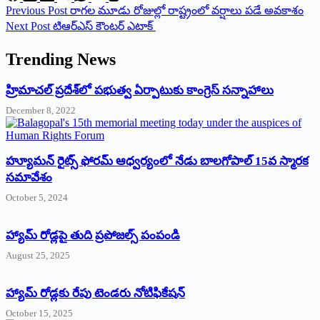
Previous
Post
రాగల మూడు రోజుల్లో రాష్ట్రంలో వర్షాలు పడే అవకాశం
Next
Post
టిఆర్‌ఎస్‌ ‌కౌంటర్‌ ఎటాక్‌ ‌
Trending News
‌హ్రిమాచల్‌ ‌ప్రదేశ్‌లో పభుత్వ ఏర్పాటుకు కాంగ్రెస్‌ ‌సన్నాహాలు
December 8, 2022
హ్యూమన్‌ రైట్స్‌ ఫోరమ్‌ ఆధ్వర్యంలో నేడు బాలగోపాల్‌ 15వ స్మారక
సమావేశం
October 5, 2024
హ్యామ్‌ రోడ్లపై తుది ప్రపోజల్స్‌ పంపండి
August 25, 2025
హ్యామ్‌ రోడ్లకు రేపు టెండరు నోటిఫికేషన్‌
October 15, 2025