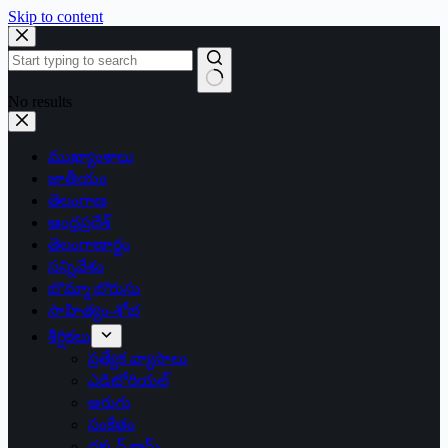
Skip to content
No results
ముఖ్యాంశాలు
జాతీయం
తెలంగాణ
ఆంధ్రప్రదేశ్
తెలంగాణార్థం
సన్నివేశం
బొమ్మా బొరుసు
సాహిత్యం-శోభ
శీర్షికలు
ప్రత్యేక వ్యాసాలు
ఎడిటోరియల్
అరుగు
సంకేతం
దక్కన్.కామ్