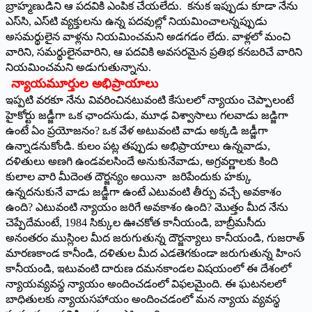
బ్రాహ్మణుడిని ఆ పదవికి ఎంపిక చేయలేదు. కనుక ఇప్పుడు కూడా నేను
ఎస్‌సి, ఎస్‌టి వ్యక్తులను ఉన్న పదవుల్లో నియమించాలన్నప్పుడు
అసమర్థులైన వాళ్లను నియమించమని అడగడం లేదు. వాళ్లలో మంచి
వారిని, సమర్థులైనవారిని, ఆ పదవికి అవసరమైన ప్రతిభ కనబరిచే వారిని
నియమించమని అడుగుతున్నాను.
న్యాయమూర్తుల అభిప్రాయాలు
ఇప్పటి వరకూ నేను వివరించినటువంటి కేసులలో న్యాయం చెప్పాలంటే
హైకోర్టు జడ్జీగా ఒక ఛాందసుడు, మూఢ విశ్వాసాలు గలవాడు జడ్జిగా
ఉంటే ఏం ప్రయోజనం? ఒక వేళ అటువంటి వాడు అక్కడి జడ్జీగా
ఉన్నాడనుకోండి. కులం పట్ల తప్పుడు అభిప్రాయాలు ఉన్నవాడు,
దళితులు అణగి ఉండవలసిందే అనుకునేవాడు, అగ్రవర్ణాలకు కింది
కులాల వారి మీదెంత దౌర్జన్యం అయినా జరిపేందుకు హక్కు
ఉన్నదనుకునే వాడు జడ్జీగా ఉంటే ఎటువంటి తీర్పు వచ్చే అవకాశం
ఉంది? ఎటువంటి న్యాయం జరిగే అవకాశం ఉంది? మొత్తం మీద నేను
చెప్పేదేమంటే, 1984 సిక్కుల ఊచకోత కానీయండి, బాబ్రీమసీదు
అనంతరం ముస్లింల మీద జరుగుతున్న దౌర్జన్యాలు కానీయండి, గుజరాత్‌
మారణకాండ కానీండి, దళితుల మీద ఎడతెగకుండా జరుగుతున్న హింస
కానీయండి, ఇటువంటి దారుణ దమనకాండల విషయంలో ఈ దేశంలో
న్యాయవ్యవస్థ న్యాయం అందించడంలో విఫలమైంది. ఈ ఘటనలలో
బాధితులకు న్యాయసహాయం అందించడంలో మన న్యాయ వ్యవస్థ