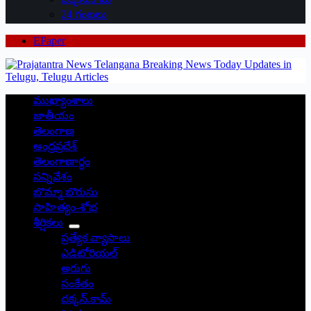
24 గంటలు
EPaper
ముఖ్యాంశాలు
జాతీయం
తెలంగాణ
ఆంధ్రప్రదేశ్
తెలంగాణార్థం
సన్నివేశం
బొమ్మా బొరుసు
సాహిత్యం-శోభ
శీర్షికలు
ప్రత్యేక వ్యాసాలు
ఎడిటోరియల్
అరుగు
సంకేతం
దక్కన్.కామ్