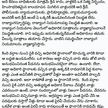
అది కేవలం బాధితులకు మాత్రమే క్రీడ కాదు, వాళ్లకది ఒక నిత్య నిర్భందం,
హింసాభరితమైన కాలయాపన. మిగిలిన వాళ్లందరికి అది క్రీడే.
పోలీసులకు న్యాయవాదులకు, ప్రాసిక్యూటర్లకు, న్యాయమూర్తులకు
అందరికీ అది క్రీడే.అంటే ఏ ఒక్కరికీ ఉండవలసినంత నిబద్ధత లేదు.
రాజ్యాంగస్ఫూర్తిపట్ల, రాజ్యాంగ నియమాలపట్ల నిబద్ధత ఉండాలి. ఆ
రాజ్యాంగ నియమాల వెలుగులో అధికారిక సూత్రాలను వ్యాఖ్యానించాలనే
నిబద్ధతుండాలి. కాని ఇప్పుడు జరుగుతున్నదేమంటే అధికారులు తమకు
వీలున్న సూత్రాలు తయారు చేస్తారు. వాటిని సమర్థించేలా రాజ్యాంగ
నియమాలను వ్యాఖ్యానిస్తారు.
కింది వర్గాల నుంచి పైకి వచ్చి అధికారిక స్థానాలలో కూచున్న వారికి కూడా
ఆ బద్ధత ఉండడంలేదు. ఒక కారణం అట్లా వచ్చిన వారు తమ తోటి వారు
అనుభవించినంత పీడనను అనుభవించకనైనా పోయి ­ ఉండాలి. లేదా,
అట్లా అధికారి స్థానాలకు వచ్చిన వాళ్లు అక్కడికి రావడానికి పెద్ద కులాల
వాళ్లు ఎంత అవినీతికి పాల్పడతారో వీళ్లూ అంతగా అవినీతికి పాల్పడి
వచ్చి ఉండాలి. అలా కాకపోతే వాళ్లు ఆ స్థానానికే రారు. కింది వర్గాల
నుంచి పైకి ఎదిగి వచ్చి అత్యున్నత అధికార పీఠాలు చేపట్టిన వాళ్లు
ఎవరయినా ఉంటే, చాలా సందర్భాలలో వాళ్లు నిజంగా పీడనను, వేదనను
అనుభవించి వచ్చినవాళ్లు కాదు. అగ్రవర్ణాల వాళ్లు ఎంత పైరవీ చేసి ఆ
పదవులకు వస్తారో వీళ్లు కూడా అంత పైరవీ చేయడం నేను చూశాను.
ఒకవేళ వాళ్లు అంత పైరవీ కార్లు కానట్టయితే ఆ స్థానానికి రావడమే కష్టం.