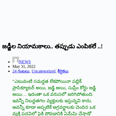
జడ్జీల నియామకాలు.. తప్పుడు ఎంపికలే ..!
NEWS
May 31, 2022
24 గంటలు
,
Uncategorized
,
శీర్షికలు
“ఎటువంటి సమర్ధత లేకపోయినా పబ్లిక్‌
ప్రాసిక్యూటర్‌ అయి, జడ్జి అయి, సుప్రీం కోర్టు జడ్జి
అయి… ఇదంతా ఒక వరుసలో జరిగిపోతుంది.
ఇవన్నీ నిబద్ధతగల వ్యక్తులకు ఇస్తున్నవి కాదు.
అవన్నీ కూడా అప్పటికే అగ్రవర్ణాలకు చెందిన ఒక
వ్యక్తి పదవిలో పైకి పోవడానికి ఏమేమి చేస్తాడో