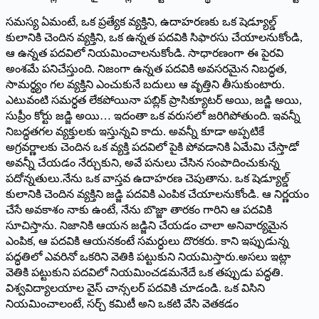
సమస్య ఏమంటే, ఒక ప్రత్యేక వ్యక్తిని, ఉదాహరణకు ఒక షెడ్యూల్డ్‌
కులానికి చెందిన వ్యక్తిని, ఒక ఉన్నత పదవికి సిఫారసు చేయాలనుకోండి,
ఆ ఉన్నత పదవిలో నియమించాలనుకోండి. సాధారణంగా ఈ పైరవి
అంశమే పనిచేస్తుంది. నిజంగా ఉన్నత పదవికి అవసరమైన నిబద్ధత,
సామర్థ్యం గల వ్యక్తిని ఎంచుకునే బదులు ఆ వృత్తిని తీసుకుంటారు.
ఎటువంటి సమర్ధత లేకపోయినా పబ్లిక్‌ ప్రాసిక్యూటర్‌ అయి, జడ్జి అయి,
సుప్రీం కోర్టు జడ్జి అయి… ఇదంతా ఒక వరుసలో జరిగిపోతుంది. ఇవన్నీ
నిబద్ధతగల వ్యక్తులకు ఇస్తున్నవి కాదు. అవన్నీ కూడా అప్పటికే
అగ్రవర్ణాలకు చెందిన ఒక వ్యక్తి పదవిలో పైకి పోవడానికి ఏమేమి చేస్తాడో
అవన్నీ చేయడం నేర్చుకుని, అవే పనులు చేసిన సంపాదించుకున్న
పదోన్నతులు.నేను ఒక వాస్తవ ఉదాహరణ చెపుతాను. ఒక షెడ్యూల్డ్‌
కులానికి చెందిన వ్యక్తిని జడ్జి పదవికి ఎంపిక చేయాలనుకోండి. ఆ నిర్ణయం
చేసే అవకాశం నాకు ఉంటే, నేను బొజ్జా తారకం గారిని ఆ పదవికి
సూచిస్తాను. నిజానికి ఆయన జడ్జిని చేయడం చాలా అనివార్యమైన
ఎంపిక, ఆ పదవికి ఆయనకంటే సమర్ధులు దొరకరు. కాని ఇప్పుడున్న
పద్ధతిలో ఎవరినో ఒకరిని వెతికి పట్టుకుని నియమిస్తారు.అసలు ఇట్లా
వెతికి పట్టుకుని పదవిలో నియమించడమనేదే ఒక తప్పుడు పద్ధతి.
విశ్వవిద్యాలయాల వైస్‌ చాన్సలర్‌ పదవికి చూడండి. ఒక విసిని
నియమించాలంటే, సర్చ్‌ కమిటీ అని ఒకటి వేసి వెతకడం