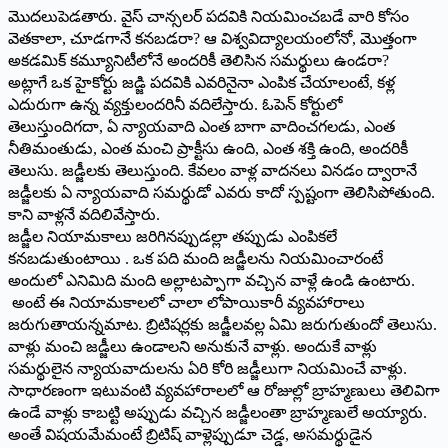
మొ­దలుపెడతారు. వైస్‌ చాన్సలర్‌ పదవికి నియమించబడే వారి కోసం
వెతకాలా, చూడగానే కనబడరా? ఆ విశ్వవిద్యాలయంలోనో, మొత్తంగా
అకడమిక్‌ కమ్యూనిటీలోనే అందరికీ తెలిసిన సమర్థులు ఉండరా?
అట్లాగే ఒక హైకోర్టు జడ్జి పదవికి ఎవరినైనా ఎంపిక చేయాలంటే, కళ్ల
ఎదురుగా ఉన్న వ్యక్తులందరినీ వదిలేస్తారు. ఓపెన్‌ కోర్టులో
తెలుస్తుందిగదా, ఏ న్యాయవాది ఎంత బాగా వాదించగలడు, ఎంత
నీతిమంతుడు, ఎంత మంచి ప్రాక్టీసు ఉంది, ఎంత శక్తి ఉంది, అందరికీ
తెలుసు. జడ్జీలకు తెలుస్తుంది. కేవలం వాళ్ల వాదనలు వినడం ద్వారానే
జడ్జీలకు ఏ న్యాయవాది సమర్థుడో ఎవరు కాదో స్పష్టంగా తెలిసిపోతుంది.
కాని వాళ్లనే వదిలివేస్తారు.
జడ్జీల నియామకాలు జరిగినప్పుడల్లా తప్పుడు ఎంపికలే
కనబడుతుంటాయి . ఒక పది మంది జడ్జీలను నియమించారంటే
అందులో ఎనిమిది మంది అల్లాటప్పాగా వచ్చిన వాళ్లే ఉండి ఉంటారు.
అంటే ఈ నియామకాలలో చాలా లోపాయికారీ వ్యవహారాలు
జరుగుతాయన్నమాట. బ్రిటిషర్లకు జడ్జీలవల్ల ఏమి జరుగుతుందో తెలుసు.
వాళ్లు మంచి జడ్జీలు ఉండాలని అనుకునే వాళ్లు. అందుకే వాళ్లు
సమర్థులైన న్యాయవాదులను ఏరి కోరి జడ్జీలుగా నియమించే వాళ్లు.
సాధారణంగా ఇటువంటి వ్యవహారాలలో ఆ రోజుల్లో బ్రాహ్మణులు తెలివిగా
ఉండే వాళ్లు కాబట్టి అప్పుడు వచ్చిన జడ్జీలంతా బ్రాహ్మణులే అయ్యారు.
అం­తే విషయమేమంటే బ్రిటిష్‌ వాళ్లెప్పుడూ చెడ్డ, అసమర్థుడైన