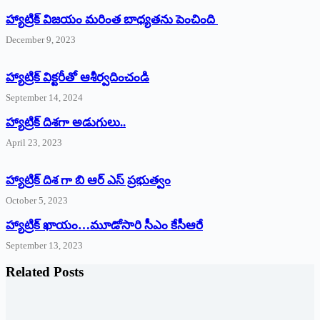
హ్యాట్రిక్ విజయం మరింత బాధ్యతను పెంచింది
December 9, 2023
హ్యాట్రిక్‌ ‌విక్టరీతో ఆశీర్వదించండి
September 14, 2024
‌హ్యాట్రిక్‌ ‌దిశగా అడుగులు..
April 23, 2023
హ్యాట్రిక్ దిశ గా బి ఆర్ ఎస్ ప్రభుత్వం
October 5, 2023
హ్యాట్రిక్‌ ‌ఖాయం…మూడోసారి సీఎం కేసీఆరే
September 13, 2023
Related Posts