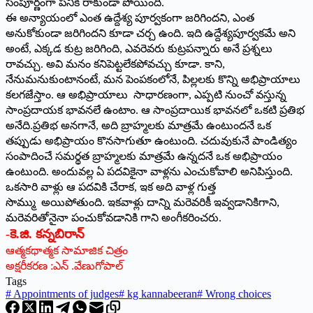
సంపూర్ణంగా పనికి రాకుండా పోయింది.
ఈ అన్యాయంలో ఎంత ఉద్దేశ్య పూర్వకంగా జరిగిందని, ఎంత
అనుకోకుండా జరిగిందని కూడా చర్చ ఉంది. ఇది ఉద్దేశ్యపూర్వకమే అని
అంటే, ఎక్కడ కుట్ర జరిగింది, ఎవరెవరు కుట్రపన్నారు అనే ప్రశ్నలు
రావచ్చు. అవి మనం కనిపెట్టలేకపోవచ్చు కూడా. కాని,
నేనుమనుకుంటానంటే, మన పెంపకంలోనే, పిల్లలకు కొన్ని అభిప్రాయాలు
కలగజేస్తాం. ఆ అభిప్రాయాలు సాధారణంగా, ఎప్పటి నుంచో వస్తున్న
సాంప్రదాయక భావనలే ఉంటాం­. ఆ సాంప్రదాయిక భావనలో ఒకటి ప్రతిభ
అనేది.ప్రతిభ అనగానే, అది బ్రాహ్మలకు మాత్రమే ఉంటుందనే ఒక
తప్పుడు అభిప్రాయం కొనసాగుతూ ఉంటుంది. చదువుకునే పాండిత్యం
సంపాదించే సమర్థత బ్రాహ్మలకు మాత్రమే ఉన్నదనే ఒక అభిప్రాయం
ఉంటుంది. అందువల్ల ఏ పదవికైనా వాళ్లను ఎంచుకోవాలి అనిపిస్తుంది.
ఒకసారి వాళ్లు ఆ పదవికి చేరాక, ఇక అది వాళ్ల గుత్త
సొమ్ము అయిపోతుంది. ఇకవాళ్లు దాన్ని మరెవరికీ ఇవ్వడానికిగాని,
మరెవరితోనైనా పంచుకోవడానికి గాని అంగీకరించరు.
-కె.జి. కన్నబిరాన్‌
ఆత్మకథాత్మక సామాజిక చిత్రం
అక్షరీకరణ :ఎన్ .వేణుగోపాల్
Tags
#
Appointments of judges
#
kg kannabeeran
#
Wrong choices