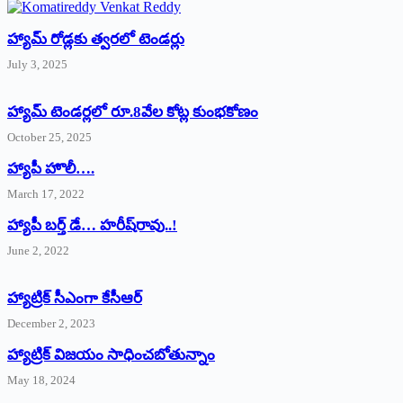
హ్యామ్‌ రోడ్లకు త్వరలో టెండర్లు
July 3, 2025
హ్యామ్‌ ‌టెండర్లలో రూ.8వేల కోట్ల కుంభకోణం
October 25, 2025
హ్యాపీ హొలీ….
March 17, 2022
హ్యాపీ బర్త్ ‌డే… హరీష్‌రావు..!
June 2, 2022
హ్యాట్రిక్‌ ‌సీఎంగా కేసీఆర్‌
December 2, 2023
హ్యాట్రిక్‌ విజయం సాధించబోతున్నాం
May 18, 2024