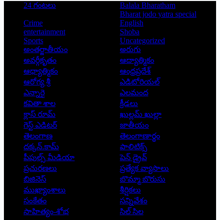
24 గంటలు
Balala Bharatham
Bharat jodo yatra special
Crime
English
entertainment
Shoba
Sports
Uncategorized
అంతర్జాతీయం
అరుగు
అవర్గీకృతం
ఆద్యాత్మికం
ఆధ్యాత్మికం
ఆంధ్రప్రదేశ్
ఆరోగ్య శ్రీ
ఎడిటోరియల్
ఎన్నారై
ఎలమంద
కవితా శాల
క్రీడలు
క్లాస్ రూమ్
ఖుల్లమ్ ఖుల్లా
గెస్ట్ ఎడిటర్
జాతీయం
తెలంగాణ
తెలంగాణార్థం
దక్కన్.కామ్
పాలిటిక్స్
పీపుల్స్ ‌మీడియా
పెన్ డ్రైవ్
ప్రచురణలు
ప్రత్యేక వ్యాసాలు
బిజినెస్
బొమ్మా బొరుసు
ముఖ్యాంశాలు
శీర్షికలు
సంకేతం
సన్నివేశం
సాహిత్యం-శోభ
సిల్ సిల