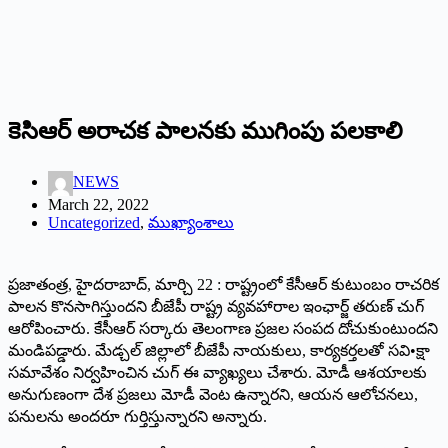
కెసిఆర్‌ అరాచక పాలనకు ముగింపు పలకాలి
NEWS
March 22, 2022
Uncategorized
,
ముఖ్యాంశాలు
ప్రజాతంత్ర, హైదరాబాద్‌, ‌మార్చి 22 : రాష్ట్రంలో కేసీఆర్‌ ‌కుటుంబం రాచరిక
పాలన కొనసాగిస్తుందని బీజేపీ రాష్ట్ర వ్యవహారాల ఇంఛార్జ్ ‌తరుణ్‌ ‌చుగ్‌
ఆరోపించారు. కేసీఆర్‌ ‌సర్కారు తెలంగాణ ప్రజల సంపద దోచుకుంటుందని
మండిపడ్డారు. మేడ్చల్‌ ‌జిల్లాలో బీజేపీ నాయకులు, కార్యకర్తలతో సవి•క్షా
సమావేశం నిర్వహించిన చుగ్‌ ఈ ‌వ్యాఖ్యలు చేశారు. మోడీ ఆశయాలకు
అనుగుణంగా దేశ ప్రజలు మోడీ వెంట ఉన్నారని, ఆయన ఆలోచనలు,
పనులను అందరూ గుర్తిస్తున్నారని అన్నారు.