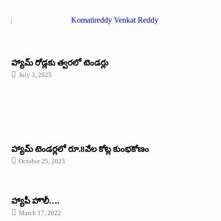
హ్యామ్‌ రోడ్లకు త్వరలో టెండర్లు
July 3, 2025
హ్యామ్‌ ‌టెండర్లలో రూ.8వేల కోట్ల కుంభకోణం
October 25, 2025
హ్యాపీ హొలీ….
March 17, 2022