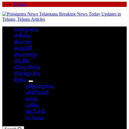
EPaper
ముఖ్యాంశాలు
జాతీయం
తెలంగాణ
ఆంధ్రప్రదేశ్
తెలంగాణార్థం
సన్నివేశం
బొమ్మా బొరుసు
సాహిత్యం-శోభ
శీర్షికలు
ప్రత్యేక వ్యాసాలు
ఎడిటోరియల్
అరుగు
సంకేతం
దక్కన్.కామ్
24 గంటలు