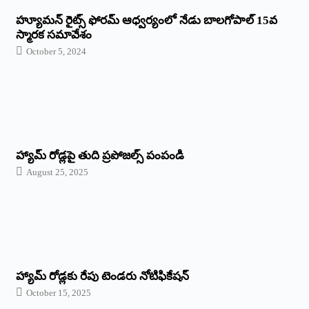
హ్యూమన్‌ రైట్స్‌ ఫోరమ్‌ ఆధ్వర్యంలో నేడు బాలగోపాల్‌ 15వ
స్మారక సమావేశం
October 5, 2024
హ్యామ్‌ రోడ్లపై తుది ప్రపోజల్స్‌ పంపండి
August 25, 2025
హ్యామ్‌ రోడ్లకు రేపు టెండరు నోటిఫికేషన్‌
October 15, 2025