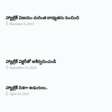
హ్యాట్రిక్ విజయం మరింత బాధ్యతను పెంచింది
December 9, 2023
హ్యాట్రిక్‌ ‌విక్టరీతో ఆశీర్వదించండి
September 14, 2024
‌హ్యాట్రిక్‌ ‌దిశగా అడుగులు..
April 23, 2023