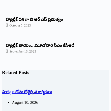
హ్యాట్రిక్ దిశ గా బి ఆర్ ఎస్ ప్రభుత్వం
October 5, 2023
హ్యాట్రిక్‌ ‌ఖాయం…మూడోసారి సీఎం కేసీఆరే
September 13, 2023
Related Posts
హక్కుల కోసం రోడ్డెక్కిన కార్మికులు
August 10, 2026