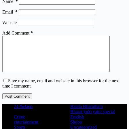
Name
*
Email
*
Website
Add Comment
*
Save my name, email and website in this browser for the next
time I comment.
Post Comment
24 గంటలు
Balala Bharatham
Bharat jodo yatra special
Crime
English
entertainment
Shoba
Sports
Uncategorized