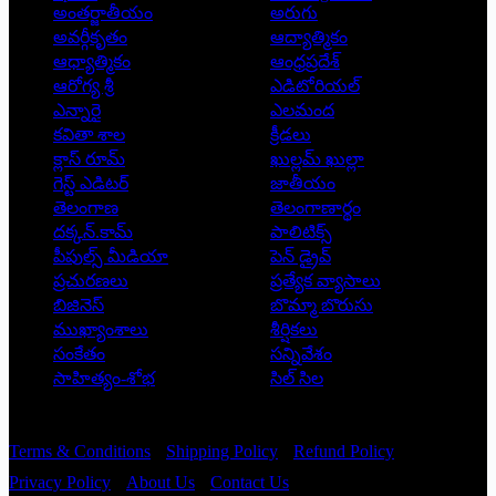
అంతర్జాతీయం
అరుగు
అవర్గీకృతం
ఆద్యాత్మికం
ఆధ్యాత్మికం
ఆంధ్రప్రదేశ్
ఆరోగ్య శ్రీ
ఎడిటోరియల్
ఎన్నారై
ఎలమంద
కవితా శాల
క్రీడలు
క్లాస్ రూమ్
ఖుల్లమ్ ఖుల్లా
గెస్ట్ ఎడిటర్
జాతీయం
తెలంగాణ
తెలంగాణార్థం
దక్కన్.కామ్
పాలిటిక్స్
పీపుల్స్ ‌మీడియా
పెన్ డ్రైవ్
ప్రచురణలు
ప్రత్యేక వ్యాసాలు
బిజినెస్
బొమ్మా బొరుసు
ముఖ్యాంశాలు
శీర్షికలు
సంకేతం
సన్నివేశం
సాహిత్యం-శోభ
సిల్ సిల
Copyright © 2026 - Prajatantra
Terms & Conditions
Shipping Policy
Refund Policy
Privacy Policy
About Us
Contact Us