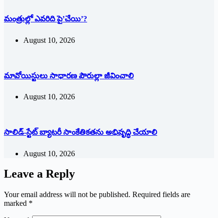
మంత్రుల్లో ఎవరిది పై’చేయి’?
August 10, 2026
మావోయిస్టులు సాధారణ పౌరుల్లా జీవించాలి
August 10, 2026
సాలిడ్-స్టేట్ బ్యాటరీ సాంకేతికతను అభివృద్ధి చేయాలి
August 10, 2026
Leave a Reply
Your email address will not be published.
Required fields are
marked
*