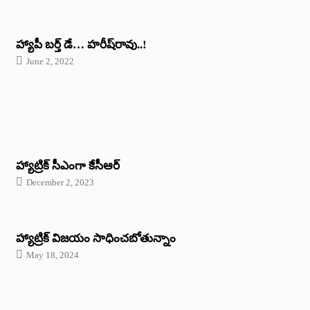
హ్యాపీ బర్త్ ‌డే… హరీష్‌రావు..!
June 2, 2022
హ్యాట్రిక్‌ ‌సీఎంగా కేసీఆర్‌
December 2, 2023
హ్యాట్రిక్‌ విజయం సాధించబోతున్నాం
May 18, 2024