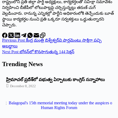
రాష్ట్రంలోని ప్రతి జిల్లా పార్టీ అధ్యక్షులు, కార్యకర్తలతో సవి•క్షా సమావేశం
నిర్వహించి బీజేపీలో లోటుపాట్లపై చర్చిస్తున్నట్లు తరుణ్‌ ‌చుగ్‌
‌వెల్లడించారు. రానున్న ఎన్నికల్లో పార్టీని అధికారంలోకి తెచ్చేందుకు బూత్‌
‌స్థాయి కార్యకర్తల నుంచి ప్రతి ఒక్కరూ సర్వశక్తులు ఒడ్డుతున్నారని
చెప్పారు.
Previous
Post
కేంద్ర మంత్రి బిశ్వేశ్వర్‌వి పార్లమెంటు సాక్షిగా పచ్చి
అబద్ధాలు
Next
Post
బోధన్‌లో కొనసాగుతున్న 144 సెక్షన్‌
Trending News
‌హ్రిమాచల్‌ ‌ప్రదేశ్‌లో పభుత్వ ఏర్పాటుకు కాంగ్రెస్‌ ‌సన్నాహాలు
December 8, 2022